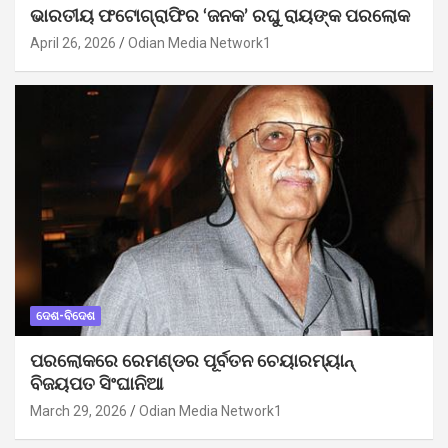
ଭାରତୀୟ ଫଟୋଗ୍ରାଫିର ‘ଜନକ’ ରଘୁ ରାୟଙ୍କ ପରଲୋକ
April 26, 2026
Odian Media Network1
ଦେଶ-ବିଦେଶ
ପରଲୋକରେ ରେମଣ୍ଡର ପୂର୍ବତନ ଚେୟାରମ୍ୟାନ୍
ବିଜୟପତ ସିଂଘାନିଆ
March 29, 2026
Odian Media Network1