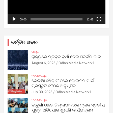
00:00
12:41
ଚର୍ଚ୍ଚିତ ଖବର
ରାଜ୍ୟ
ରାଜ୍ୟରେ ପ୍ରବଳ ବର୍ଷା ନେଇ ସତର୍କତା ଜାରି
August 6, 2026
Odian Media Network1
ନବରଙ୍ଗପୁର
କେଲିଆ ଶୈବ ପୀଠରେ ବୋଲବମ ପାଇଁ
ପ୍ରସ୍ତୁତି ବୈଠକ ଅନୁଷ୍ଠିତ
July 30, 2026
Odian Media Network1
ନବରଙ୍ଗପୁର
ଡାବୁଗାଁ ଠାରେ ଜିଲ୍ଲାପାଳଙ୍କ ବ୍ଲକ ସ୍ତରୀୟ
ଯୁଗ୍ମ ଅଭିଯୋଗ ଶୁଣାଣି କାର୍ଯ୍ୟକ୍ରମ