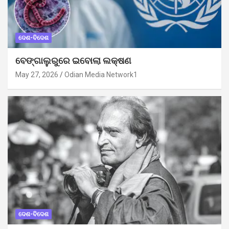
ଦେଶ-ବିଦେଶ
ବେଙ୍ଗାଲୁରୁରେ ଇବୋଲା ଲକ୍ଷଣ
May 27, 2026
Odian Media Network1
ଦେଶ-ବିଦେଶ