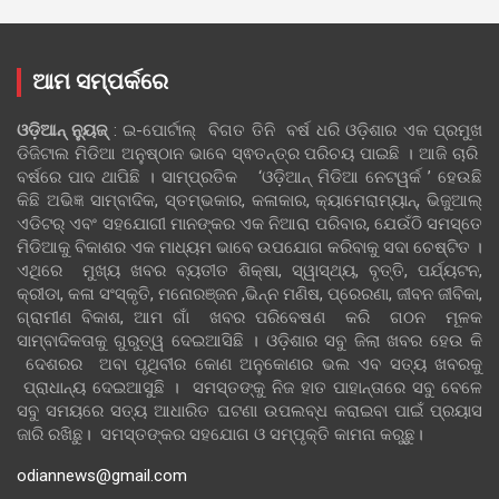
ଆମ ସମ୍ପର୍କରେ
ଓଡ଼ିଆନ୍‍ ନ୍ୟୁଜ୍‍
: ଇ-ପୋର୍ଟାଲ୍ ବିଗତ ତିନି ବର୍ଷ ଧରି ଓଡ଼ିଶାର ଏକ ପ୍ରମୁଖ
ଡିଜିଟାଲ ମିଡିଆ ଅନୁଷ୍ଠାନ ଭାବେ ସ୍ଵତନ୍ତ୍ର ପରିଚୟ ପାଇଛି । ଆଜି ଚାରି
ବର୍ଷରେ ପାଦ ଥାପିଛି । ସାମ୍ପ୍ରତିକ ‘ଓଡ଼ିଆନ୍‍ ମିଡିଆ ନେଟୱର୍କ ’ ହେଉଛି
କିଛି ଅଭିଜ୍ଞ ସାମ୍ବାଦିକ, ସ୍ତମ୍ଭକାର, କଳାକାର, କ୍ୟାମେରାମ୍ୟାନ୍, ଭିଜୁଆଲ୍
ଏଡିଟର୍ ଏବଂ ସହଯୋଗୀ ମାନଙ୍କର ଏକ ନିଆରା ପରିବାର, ଯେଉଁଠି ସମସ୍ତେ
ମିଡିଆକୁ ବିକାଶର ଏକ ମାଧ୍ୟମ ଭାବେ ଉପଯୋଗ କରିବାକୁ ସଦା ଚେଷ୍ଟିତ ।
ଏଥିରେ ମୁଖ୍ୟ ଖବର ବ୍ୟତୀତ ଶିକ୍ଷା, ସ୍ୱାସ୍ଥ୍ୟ, ବୃତ୍ତି, ପର୍ଯ୍ୟଟନ,
କ୍ରୀଡା, କଳା ସଂସ୍କୃତି, ମନୋରଞ୍ଜନ ,ଭିନ୍ନ ମଣିଷ, ପ୍ରେରଣା, ଜୀବନ ଜୀବିକା,
ଗ୍ରାମୀଣ ବିକାଶ, ଆମ ଗାଁ ଖବର ପରିବେଷଣ କରି ଗଠନ ମୂଳକ
ସାମ୍ବାଦିକତାକୁ ଗୁରୁତ୍ୱ ଦେଇଆସିଛି । ଓଡ଼ିଶାର ସବୁ ଜିଲା ଖବର ହେଉ କି
ଦେଶରର ଅବା ପୃଥିବୀର କୋଣ ଅନୁକୋଣର ଭଲ ଏବ ସତ୍ୟ ଖବରକୁ
ପ୍ରାଧାନ୍ୟ ଦେଇଆସୁଛି । ସମସ୍ତଙ୍କୁ ନିଜ ହାତ ପାହାନ୍ତାରେ ସବୁ ବେଳେ
ସବୁ ସମୟରେ ସତ୍ୟ ଆଧାରିତ ଘଟଣା ଉପଲବ୍ଧ କରାଇବା ପାଇଁ ପ୍ରୟାସ
ଜାରି ରଖିଛୁ। ସମସ୍ତଙ୍କର ସହଯୋଗ ଓ ସମ୍ପୃକ୍ତି କାମନା କରୁଛୁ।
odiannews@gmail.com