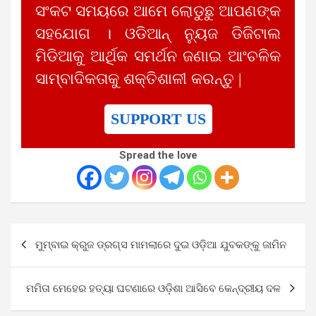
ସଂକଟ ସମୟରେ ଆମେ ଲୋଡୁଛୁ ଆପଣଙ୍କ
ସହଯୋଗ । ଓଡିଆନ୍ ନ୍ୟୁଜ ଡିଜିଟାଲ
ମିଡିଆକୁ ଆର୍ଥିକ ସମର୍ଥନ ଜଣାଇ ଆଂଚଳିକ
ସାମ୍ବାଦିକତାକୁ ଶକ୍ତିଶାଳୀ କରନ୍ତୁ |
SUPPORT US
Spread the love
Post
ମୁମ୍ବାଇ କ୍ରୁଜ ଡ୍ରଗ୍ସ ମାମଲାରେ ଦୁଇ ଓଡ଼ିଆ ଯୁବକଙ୍କୁ ଜାମିନ
navigation
ମମିତା ମେହେର ହତ୍ୟା ଘଟଣାରେ ଓଡ଼ିଶା ଆସିବେ କେନ୍ଦ୍ରୀୟ ଦଳ