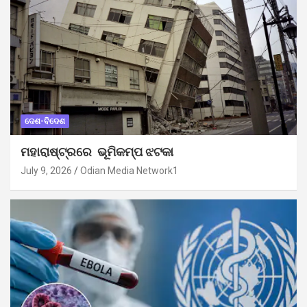
ଦେଶ-ବିଦେଶ
ମହାରାଷ୍ଟ୍ରରେ ଭୂମିକମ୍ପ ଝଟକା
July 9, 2026
Odian Media Network1