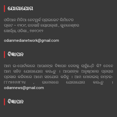
ଯୋଗାଯୋଗ
ଓଡିଆନ ମିଡିଆ ନେଟୱର୍କ ପ୍ରାଇଭେଟ ଲିମିଟେଡ
ପ୍ଲଟ – ୧୨୦୯, ଗଡସାହି ନୟାପଲ୍ଲୀ , ଭୁବନେଶ୍ଵର
ଖୋର୍ଦ୍ଧା, ଓଡିଶା , ୭୫୧୦୧୨
odianmedianetwork@gmail.com
ବିଜ୍ଞାପନ
ଆମ ଇ-ପୋର୍ଟାଲରେ ଆପଣଙ୍କ ବିଜ୍ଞାପନ ଦେବାକୁ ଚାହୁଁଛନ୍ତି କି? ତେବେ
ଆମ ସହିତ ଯୋଗାଯୋଗ କରନ୍ତୁ । ଆପଣଙ୍କ ଅନୁଷ୍ଠାନର ପ୍ରଚାର
ପ୍ରସାର କରିବାରେ ଆମେ ସହଯୋଗ କରିବୁ । ଆମ ମୋବାଇଲ୍ ନମ୍ବର-
୮୮୯୫୭୬୬୮୨୪ , ଇମେଲରେ ଯୋଗାଯୋଗ କରନ୍ତୁ ।
odiannews@gmail.com
ବିଜ୍ଞାପନ