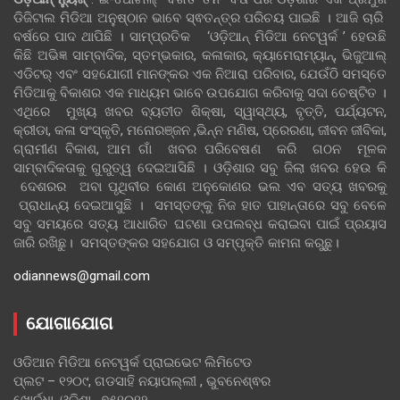
ଡିଜିଟାଲ ମିଡିଆ ଅନୁଷ୍ଠାନ ଭାବେ ସ୍ଵତନ୍ତ୍ର ପରିଚୟ ପାଇଛି । ଆଜି ଚାରି
ବର୍ଷରେ ପାଦ ଥାପିଛି । ସାମ୍ପ୍ରତିକ ‘ଓଡ଼ିଆନ୍‍ ମିଡିଆ ନେଟୱର୍କ ’ ହେଉଛି
କିଛି ଅଭିଜ୍ଞ ସାମ୍ବାଦିକ, ସ୍ତମ୍ଭକାର, କଳାକାର, କ୍ୟାମେରାମ୍ୟାନ୍, ଭିଜୁଆଲ୍
ଏଡିଟର୍ ଏବଂ ସହଯୋଗୀ ମାନଙ୍କର ଏକ ନିଆରା ପରିବାର, ଯେଉଁଠି ସମସ୍ତେ
ମିଡିଆକୁ ବିକାଶର ଏକ ମାଧ୍ୟମ ଭାବେ ଉପଯୋଗ କରିବାକୁ ସଦା ଚେଷ୍ଟିତ ।
ଏଥିରେ ମୁଖ୍ୟ ଖବର ବ୍ୟତୀତ ଶିକ୍ଷା, ସ୍ୱାସ୍ଥ୍ୟ, ବୃତ୍ତି, ପର୍ଯ୍ୟଟନ,
କ୍ରୀଡା, କଳା ସଂସ୍କୃତି, ମନୋରଞ୍ଜନ ,ଭିନ୍ନ ମଣିଷ, ପ୍ରେରଣା, ଜୀବନ ଜୀବିକା,
ଗ୍ରାମୀଣ ବିକାଶ, ଆମ ଗାଁ ଖବର ପରିବେଷଣ କରି ଗଠନ ମୂଳକ
ସାମ୍ବାଦିକତାକୁ ଗୁରୁତ୍ୱ ଦେଇଆସିଛି । ଓଡ଼ିଶାର ସବୁ ଜିଲା ଖବର ହେଉ କି
ଦେଶରର ଅବା ପୃଥିବୀର କୋଣ ଅନୁକୋଣର ଭଲ ଏବ ସତ୍ୟ ଖବରକୁ
ପ୍ରାଧାନ୍ୟ ଦେଇଆସୁଛି । ସମସ୍ତଙ୍କୁ ନିଜ ହାତ ପାହାନ୍ତାରେ ସବୁ ବେଳେ
ସବୁ ସମୟରେ ସତ୍ୟ ଆଧାରିତ ଘଟଣା ଉପଲବ୍ଧ କରାଇବା ପାଇଁ ପ୍ରୟାସ
ଜାରି ରଖିଛୁ। ସମସ୍ତଙ୍କର ସହଯୋଗ ଓ ସମ୍ପୃକ୍ତି କାମନା କରୁଛୁ।
odiannews@gmail.com
ଯୋଗାଯୋଗ
ଓଡିଆନ ମିଡିଆ ନେଟୱର୍କ ପ୍ରାଇଭେଟ ଲିମିଟେଡ
ପ୍ଲଟ – ୧୨୦୯, ଗଡସାହି ନୟାପଲ୍ଲୀ , ଭୁବନେଶ୍ଵର
ଖୋର୍ଦ୍ଧା, ଓଡିଶା , ୭୫୧୦୧୨