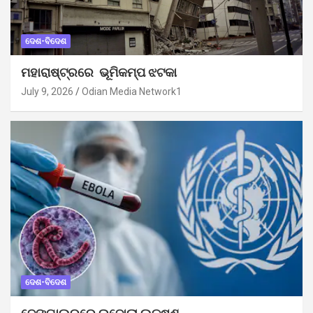
ଦେଶ-ବିଦେଶ
ମହାରାଷ୍ଟ୍ରରେ ଭୂମିକମ୍ପ ଝଟକା
July 9, 2026
Odian Media Network1
ଦେଶ-ବିଦେଶ