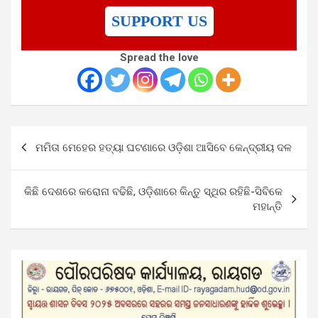
SUPPORT US
Spread the love
Post
ମମିତା ମେହେର ହତ୍ୟା ଘଟଣାରେ ଓଡ଼ିଶା ଆସିବେ କେନ୍ଦ୍ରୀୟ ଦଳ
navigation
କିଛି ଦେଶରେ କରୋନା ବଢିଛି, ଓଡ଼ିଶାରେ କିନ୍ତୁ ସ୍ଥିର ରହିଛି-ସିବିକେ
ମହାନ୍ତି