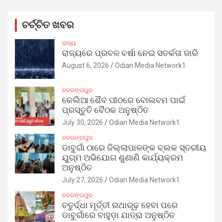
ଚର୍ଚ୍ଚିତ ଖବର
ରାଜ୍ୟ
ରାଜ୍ୟରେ ପ୍ରବଳ ବର୍ଷା ନେଇ ସତର୍କତା ଜାରି
August 6, 2026
Odian Media Network1
ନବରଙ୍ଗପୁର
କେଲିଆ ଶୈବ ପୀଠରେ ବୋଲବମ ପାଇଁ
ପ୍ରସ୍ତୁତି ବୈଠକ ଅନୁଷ୍ଠିତ
July 30, 2026
Odian Media Network1
ନବରଙ୍ଗପୁର
ଡାବୁଗାଁ ଠାରେ ଜିଲ୍ଲାପାଳଙ୍କ ବ୍ଲକ ସ୍ତରୀୟ
ଯୁଗ୍ମ ଅଭିଯୋଗ ଶୁଣାଣି କାର୍ଯ୍ୟକ୍ରମ
ଅନୁଷ୍ଠିତ
July 27, 2026
Odian Media Network1
ନବରଙ୍ଗପୁର
ଚତୁର୍ଦ୍ଧା ମୂର୍ତ୍ତୀ ରଥାରୂଢ଼ ହେବା ପରେ
ଡାବୁଗାଁରେ ବାହୁଡ଼ା ଯାତ୍ରା ଅନୁଷ୍ଠିତ