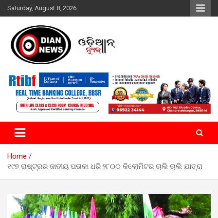
Skip
Saturday, August 8, 2026
to
content
ସାରା ଦୁନିଆର ଖବର ଆପଣଙ୍କ ହାତମୁଠାରେ…
ଓଡିଆନ୍ ନ୍ୟୁଜ
Home
୧୯୭ ରାଷ୍ଟ୍ରର ଜାତୀୟ ପତାକା ଧରି ୨୮୦୦ କିଲୋମିଟର ଚାଲି ଚାଲି ଯାତ୍ରା