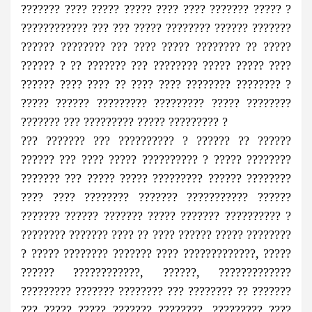
??????? ???? ????? ????? ???? ???? ??????? ????? ?
???????????? ??? ??? ????? ???????? ?????? ???????
?????? ???????? ??? ???? ????? ???????? ?? ?????
?????? ? ?? ??????? ??? ???????? ????? ????? ????
?????? ???? ???? ?? ???? ???? ???????? ???????? ?
????? ?????? ????????? ????????? ????? ????????
??????? ??? ????????? ????? ????????? ?
??? ??????? ??? ?????????? ? ?????? ?? ??????
?????? ??? ???? ????? ?????????? ? ????? ????????
??????? ??? ????? ????? ????????? ?????? ????????
???? ???? ???????? ??????? ??????????? ??????
??????? ?????? ??????? ????? ??????? ?????????? ?
???????? ??????? ???? ?? ???? ?????? ????? ????????
? ????? ???????? ??????? ???? ?????????????, ?????
?????? ????????????, ??????, ?????????????
????????? ??????? ???????? ??? ???????? ?? ???????
??? ????? ????? ??????? ????????, ????????? ????