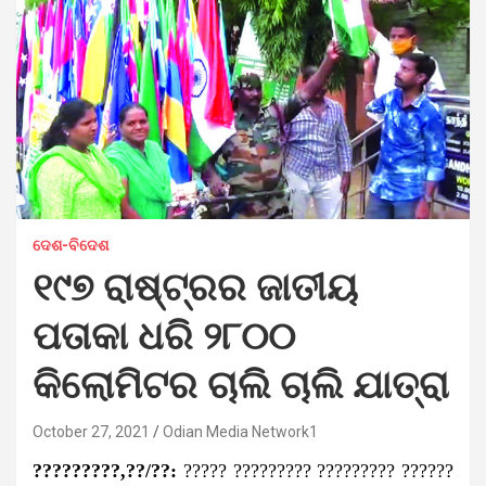
ଦେଶ-ବିଦେଶ
୧୯୭ ରାଷ୍ଟ୍ରର ଜାତୀୟ
ପତାକା ଧରି ୨୮୦୦
କିଲୋମିଟର ଚାଲି ଚାଲି ଯାତ୍ରା
October 27, 2021
Odian Media Network1
?????????,??/??:
????? ????????? ????????? ??????