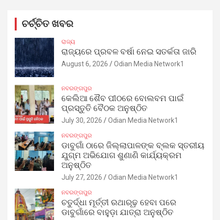
ଚର୍ଚ୍ଚିତ ଖବର
ରାଜ୍ୟ
ରାଜ୍ୟରେ ପ୍ରବଳ ବର୍ଷା ନେଇ ସତର୍କତା ଜାରି
August 6, 2026
Odian Media Network1
ନବରଙ୍ଗପୁର
କେଲିଆ ଶୈବ ପୀଠରେ ବୋଲବମ ପାଇଁ
ପ୍ରସ୍ତୁତି ବୈଠକ ଅନୁଷ୍ଠିତ
July 30, 2026
Odian Media Network1
ନବରଙ୍ଗପୁର
ଡାବୁଗାଁ ଠାରେ ଜିଲ୍ଲାପାଳଙ୍କ ବ୍ଲକ ସ୍ତରୀୟ
ଯୁଗ୍ମ ଅଭିଯୋଗ ଶୁଣାଣି କାର୍ଯ୍ୟକ୍ରମ
ଅନୁଷ୍ଠିତ
July 27, 2026
Odian Media Network1
ନବରଙ୍ଗପୁର
ଚତୁର୍ଦ୍ଧା ମୂର୍ତ୍ତୀ ରଥାରୂଢ଼ ହେବା ପରେ
ଡାବୁଗାଁରେ ବାହୁଡ଼ା ଯାତ୍ରା ଅନୁଷ୍ଠିତ