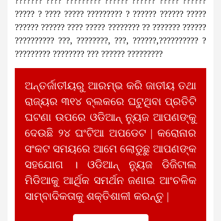
??????? ???? ????????? ?????? ?????? ????? ??????
????? ? ???? ????? ????????? ? ?????? ?????? ?????
?????? ?????? ???? ????? ???????? ?? ??????? ??????
?????????? ???, ????????, ???, ??????,?????????? ?
????????? ???????? ??? ?????? ?????????
ଅନ୍ତର୍ଜାତୀୟରୁ ଆରମ୍ଭ କରି ଜାତୀୟ ତଥା
ରାଜ୍ୟର ୩୧୪ ବ୍ଲକରେ ଘଟୁଥିବା ପ୍ରତିଟି
ଘଟଣା ଉପରେ ଓଡିଆନ୍ ନ୍ୟୁଜ ଆପଣଙ୍କୁ
ଦେଉଛି ୨୪ ଘଂଟିଆ ଅପଡେଟ | କରୋନାର
ସଂକଟ ସମୟରେ ଆମେ ଲୋଡୁଛୁ ଆପଣଙ୍କ
ସହଯୋଗ । ଓଡିଆନ୍ ନ୍ୟୁଜ ଡିଜିଟାଲ
ମିଡିଆକୁ ଆର୍ଥିକ ସମର୍ଥନ ଜଣାଇ ଆଂଚଳିକ
ସାମ୍ବାଦିକତାକୁ ଶକ୍ତିଶାଳୀ କରନ୍ତୁ |