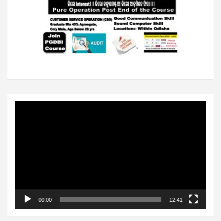
Video
Player
00:00
12:41