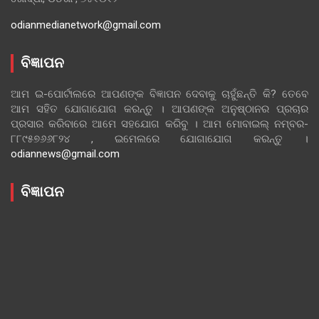
odianmedianetwork@gmail.com
ବିଜ୍ଞାପନ
ଆମ ଇ-ପୋର୍ଟାଲରେ ଆପଣଙ୍କ ବିଜ୍ଞାପନ ଦେବାକୁ ଚାହୁଁଛନ୍ତି କି? ତେବେ
ଆମ ସହିତ ଯୋଗାଯୋଗ କରନ୍ତୁ । ଆପଣଙ୍କ ଅନୁଷ୍ଠାନର ପ୍ରଚାର
ପ୍ରସାର କରିବାରେ ଆମେ ସହଯୋଗ କରିବୁ । ଆମ ମୋବାଇଲ୍ ନମ୍ବର-
୮୮୯୫୭୬୬୮୨୪ , ଇମେଲରେ ଯୋଗାଯୋଗ କରନ୍ତୁ ।
odiannews@gmail.com
ବିଜ୍ଞାପନ