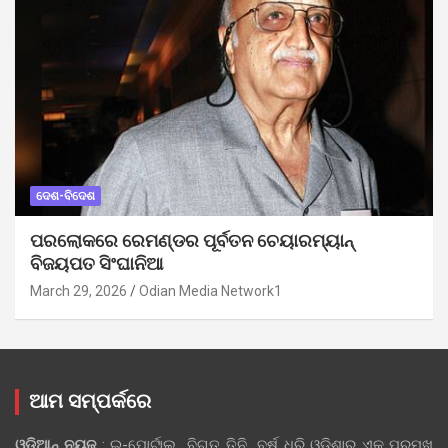
ଦେଶ-ବିଦେଶ
ପରଲୋକରେ ରେମଣ୍ଡର ପୂର୍ବତନ ଚେୟାରମ୍ୟାନ୍
ବିଜୟପତ ସିଂଘାନିଆ
March 29, 2026
Odian Media Network1
ଆମ ସମ୍ପର୍କରେ
ଓଡ଼ିଆନ୍‍ ନ୍ୟୁଜ୍‍
: ଇ-ପୋର୍ଟାଲ୍ ବିଗତ ତିନି ବର୍ଷ ଧରି ଓଡ଼ିଶାର ଏକ ପ୍ରମୁଖ