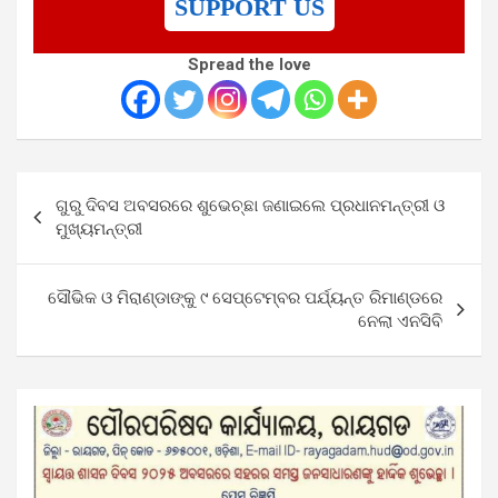
SUPPORT US
Spread the love
Post
ଗୁରୁ ଦିବସ ଅବସରରେ ଶୁଭେଚ୍ଛା ଜଣାଇଲେ ପ୍ରଧାନମନ୍ତ୍ରୀ ଓ
navigation
ମୁଖ୍ୟମନ୍ତ୍ରୀ
ସୌଭିକ ଓ ମିରାଣ୍ଡାଙ୍କୁ ୯ ସେପ୍ଟେମ୍ବର ପର୍ଯ୍ୟନ୍ତ ରିମାଣ୍ଡରେ
ନେଲା ଏନସିବି