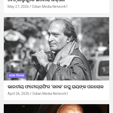
ବେଙ୍ଗାଲୁରୁରେ ଇବୋଲା ଲକ୍ଷଣ
May 27, 2026
Odian Media Network1
ଦେଶ-ବିଦେଶ
ଭାରତୀୟ ଫଟୋଗ୍ରାଫିର ‘ଜନକ’ ରଘୁ ରାୟଙ୍କ ପରଲୋକ
April 26, 2026
Odian Media Network1