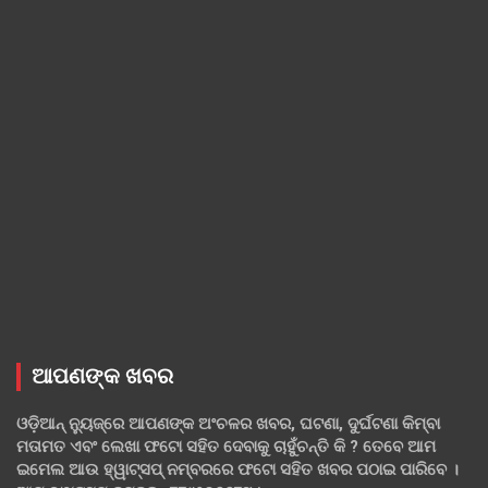
ଆପଣଙ୍କ ଖବର
ଓଡ଼ିଆନ୍ ନ୍ୟୁଜ୍‌ରେ ଆପଣଙ୍କ ଅଂଚଳର ଖବର, ଘଟଣା, ଦୁର୍ଘଟଣା କିମ୍ବା
ମତାମତ ଏବଂ ଲେଖା ଫଟୋ ସହିତ ଦେବାକୁ ଚାହୁଁଚନ୍ତି କି ? ତେବେ ଆମ
ଇମେଲ ଆଉ ହ୍ୱାଟ୍‌ସପ୍ ନମ୍ବରରେ ଫଟୋ ସହିତ ଖବର ପଠାଇ ପାରିବେ ।