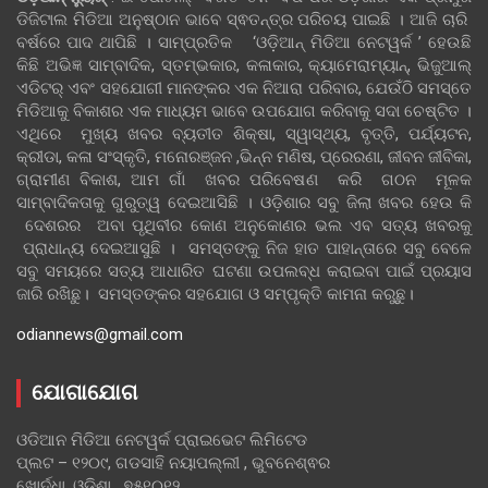
ଡିଜିଟାଲ ମିଡିଆ ଅନୁଷ୍ଠାନ ଭାବେ ସ୍ଵତନ୍ତ୍ର ପରିଚୟ ପାଇଛି । ଆଜି ଚାରି
ବର୍ଷରେ ପାଦ ଥାପିଛି । ସାମ୍ପ୍ରତିକ ‘ଓଡ଼ିଆନ୍‍ ମିଡିଆ ନେଟୱର୍କ ’ ହେଉଛି
କିଛି ଅଭିଜ୍ଞ ସାମ୍ବାଦିକ, ସ୍ତମ୍ଭକାର, କଳାକାର, କ୍ୟାମେରାମ୍ୟାନ୍, ଭିଜୁଆଲ୍
ଏଡିଟର୍ ଏବଂ ସହଯୋଗୀ ମାନଙ୍କର ଏକ ନିଆରା ପରିବାର, ଯେଉଁଠି ସମସ୍ତେ
ମିଡିଆକୁ ବିକାଶର ଏକ ମାଧ୍ୟମ ଭାବେ ଉପଯୋଗ କରିବାକୁ ସଦା ଚେଷ୍ଟିତ ।
ଏଥିରେ ମୁଖ୍ୟ ଖବର ବ୍ୟତୀତ ଶିକ୍ଷା, ସ୍ୱାସ୍ଥ୍ୟ, ବୃତ୍ତି, ପର୍ଯ୍ୟଟନ,
କ୍ରୀଡା, କଳା ସଂସ୍କୃତି, ମନୋରଞ୍ଜନ ,ଭିନ୍ନ ମଣିଷ, ପ୍ରେରଣା, ଜୀବନ ଜୀବିକା,
ଗ୍ରାମୀଣ ବିକାଶ, ଆମ ଗାଁ ଖବର ପରିବେଷଣ କରି ଗଠନ ମୂଳକ
ସାମ୍ବାଦିକତାକୁ ଗୁରୁତ୍ୱ ଦେଇଆସିଛି । ଓଡ଼ିଶାର ସବୁ ଜିଲା ଖବର ହେଉ କି
ଦେଶରର ଅବା ପୃଥିବୀର କୋଣ ଅନୁକୋଣର ଭଲ ଏବ ସତ୍ୟ ଖବରକୁ
ପ୍ରାଧାନ୍ୟ ଦେଇଆସୁଛି । ସମସ୍ତଙ୍କୁ ନିଜ ହାତ ପାହାନ୍ତାରେ ସବୁ ବେଳେ
ସବୁ ସମୟରେ ସତ୍ୟ ଆଧାରିତ ଘଟଣା ଉପଲବ୍ଧ କରାଇବା ପାଇଁ ପ୍ରୟାସ
ଜାରି ରଖିଛୁ। ସମସ୍ତଙ୍କର ସହଯୋଗ ଓ ସମ୍ପୃକ୍ତି କାମନା କରୁଛୁ।
odiannews@gmail.com
ଯୋଗାଯୋଗ
ଓଡିଆନ ମିଡିଆ ନେଟୱର୍କ ପ୍ରାଇଭେଟ ଲିମିଟେଡ
ପ୍ଲଟ – ୧୨୦୯, ଗଡସାହି ନୟାପଲ୍ଲୀ , ଭୁବନେଶ୍ଵର
ଖୋର୍ଦ୍ଧା, ଓଡିଶା , ୭୫୧୦୧୨