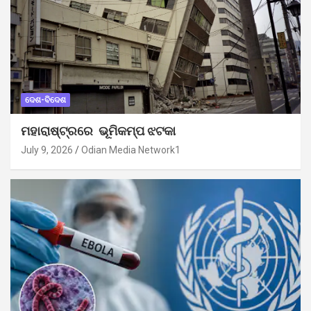
ଦେଶ-ବିଦେଶ
ମହାରାଷ୍ଟ୍ରରେ ଭୂମିକମ୍ପ ଝଟକା
July 9, 2026
Odian Media Network1