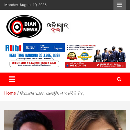
Skip
Monday, August 10, 2026
to
content
ସାରା ଦୁନିଆର ଖବର ଆପଣଙ୍କ ହାତମୁଠାରେ…
ଓଡିଆନ୍ ନ୍ୟୁଜ
Home
ରିୟାଙ୍କ ଘରେ ପହଞ୍ଚିଲେ ଏନସିବି ଟିମ୍