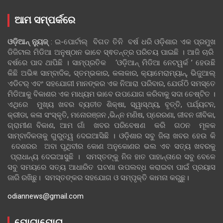
ଆମ ସମ୍ପର୍କରେ
ଓଡ଼ିଆନ୍‍ ନ୍ୟୁଜ୍‍
: ଇ-ପୋର୍ଟାଲ୍ ବିଗତ ତିନି ବର୍ଷ ଧରି ଓଡ଼ିଶାର ଏକ ପ୍ରମୁଖ
ଡିଜିଟାଲ ମିଡିଆ ଅନୁଷ୍ଠାନ ଭାବେ ସ୍ଵତନ୍ତ୍ର ପରିଚୟ ପାଇଛି । ଆଜି ଚାରି
ବର୍ଷରେ ପାଦ ଥାପିଛି । ସାମ୍ପ୍ରତିକ ‘ଓଡ଼ିଆନ୍‍ ମିଡିଆ ନେଟୱର୍କ ’ ହେଉଛି
କିଛି ଅଭିଜ୍ଞ ସାମ୍ବାଦିକ, ସ୍ତମ୍ଭକାର, କଳାକାର, କ୍ୟାମେରାମ୍ୟାନ୍, ଭିଜୁଆଲ୍
ଏଡିଟର୍ ଏବଂ ସହଯୋଗୀ ମାନଙ୍କର ଏକ ନିଆରା ପରିବାର, ଯେଉଁଠି ସମସ୍ତେ
ମିଡିଆକୁ ବିକାଶର ଏକ ମାଧ୍ୟମ ଭାବେ ଉପଯୋଗ କରିବାକୁ ସଦା ଚେଷ୍ଟିତ ।
ଏଥିରେ ମୁଖ୍ୟ ଖବର ବ୍ୟତୀତ ଶିକ୍ଷା, ସ୍ୱାସ୍ଥ୍ୟ, ବୃତ୍ତି, ପର୍ଯ୍ୟଟନ,
କ୍ରୀଡା, କଳା ସଂସ୍କୃତି, ମନୋରଞ୍ଜନ ,ଭିନ୍ନ ମଣିଷ, ପ୍ରେରଣା, ଜୀବନ ଜୀବିକା,
ଗ୍ରାମୀଣ ବିକାଶ, ଆମ ଗାଁ ଖବର ପରିବେଷଣ କରି ଗଠନ ମୂଳକ
ସାମ୍ବାଦିକତାକୁ ଗୁରୁତ୍ୱ ଦେଇଆସିଛି । ଓଡ଼ିଶାର ସବୁ ଜିଲା ଖବର ହେଉ କି
ଦେଶରର ଅବା ପୃଥିବୀର କୋଣ ଅନୁକୋଣର ଭଲ ଏବ ସତ୍ୟ ଖବରକୁ
ପ୍ରାଧାନ୍ୟ ଦେଇଆସୁଛି । ସମସ୍ତଙ୍କୁ ନିଜ ହାତ ପାହାନ୍ତାରେ ସବୁ ବେଳେ
ସବୁ ସମୟରେ ସତ୍ୟ ଆଧାରିତ ଘଟଣା ଉପଲବ୍ଧ କରାଇବା ପାଇଁ ପ୍ରୟାସ
ଜାରି ରଖିଛୁ। ସମସ୍ତଙ୍କର ସହଯୋଗ ଓ ସମ୍ପୃକ୍ତି କାମନା କରୁଛୁ।
odiannews@gmail.com
ଯୋଗାଯୋଗ