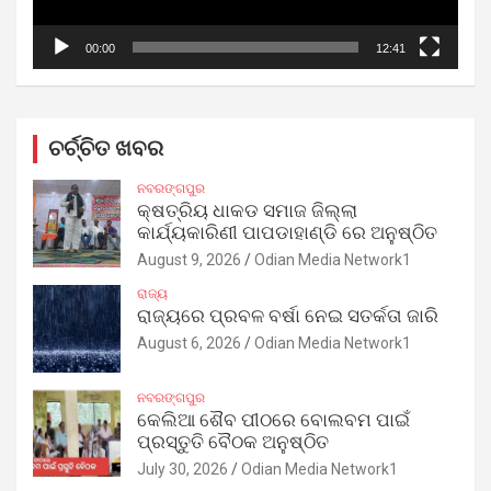
00:00
12:41
ଚର୍ଚ୍ଚିତ ଖବର
ନବରଙ୍ଗପୁର
କ୍ଷତ୍ରିୟ ଧାକଡ ସମାଜ ଜିଲ୍ଲା
କାର୍ଯ୍ୟକାରିଣୀ ପାପଡାହାଣ୍ଡି ରେ ଅନୁଷ୍ଠିତ
August 9, 2026
Odian Media Network1
ରାଜ୍ୟ
ରାଜ୍ୟରେ ପ୍ରବଳ ବର୍ଷା ନେଇ ସତର୍କତା ଜାରି
August 6, 2026
Odian Media Network1
ନବରଙ୍ଗପୁର
କେଲିଆ ଶୈବ ପୀଠରେ ବୋଲବମ ପାଇଁ
ପ୍ରସ୍ତୁତି ବୈଠକ ଅନୁଷ୍ଠିତ
July 30, 2026
Odian Media Network1