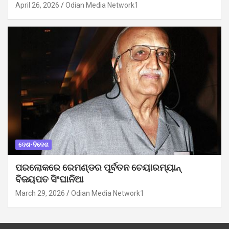
April 26, 2026
Odian Media Network1
ଦେଶ-ବିଦେଶ
ପରଲୋକରେ ରେମଣ୍ଡର ପୂର୍ବତନ ଚେୟାରମ୍ୟାନ୍
ବିଜୟପତ ସିଂଘାନିଆ
March 29, 2026
Odian Media Network1