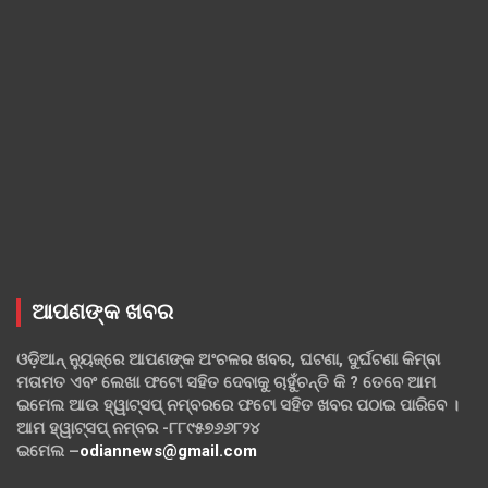
ଆପଣଙ୍କ ଖବର
ଓଡ଼ିଆନ୍ ନ୍ୟୁଜ୍‌ରେ ଆପଣଙ୍କ ଅଂଚଳର ଖବର, ଘଟଣା, ଦୁର୍ଘଟଣା କିମ୍ବା
ମତାମତ ଏବଂ ଲେଖା ଫଟୋ ସହିତ ଦେବାକୁ ଚାହୁଁଚନ୍ତି କି ? ତେବେ ଆମ
ଇମେଲ ଆଉ ହ୍ୱାଟ୍‌ସପ୍ ନମ୍ବରରେ ଫଟୋ ସହିତ ଖବର ପଠାଇ ପାରିବେ ।
ଆମ ହ୍ୱାଟ୍‌ସପ୍ ନମ୍ବର -୮୮୯୫୭୬୬୮୨୪
ଇମେଲ –
odiannews@gmail.com