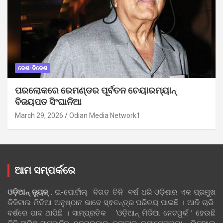
ଦେଶ-ବିଦେଶ
ପରଲୋକରେ ରେମଣ୍ଡର ପୂର୍ବତନ ଚେୟାରମ୍ୟାନ୍
ବିଜୟପତ ସିଂଘାନିଆ
March 29, 2026
Odian Media Network1
ଆମ ସମ୍ପର୍କରେ
ଓଡ଼ିଆନ୍‍ ନ୍ୟୁଜ୍‍
: ଇ-ପୋର୍ଟାଲ୍ ବିଗତ ତିନି ବର୍ଷ ଧରି ଓଡ଼ିଶାର ଏକ ପ୍ରମୁଖ
ଡିଜିଟାଲ ମିଡିଆ ଅନୁଷ୍ଠାନ ଭାବେ ସ୍ଵତନ୍ତ୍ର ପରିଚୟ ପାଇଛି । ଆଜି ଚାରି
ବର୍ଷରେ ପାଦ ଥାପିଛି । ସାମ୍ପ୍ରତିକ ‘ଓଡ଼ିଆନ୍‍ ମିଡିଆ ନେଟୱର୍କ ’ ହେଉଛି