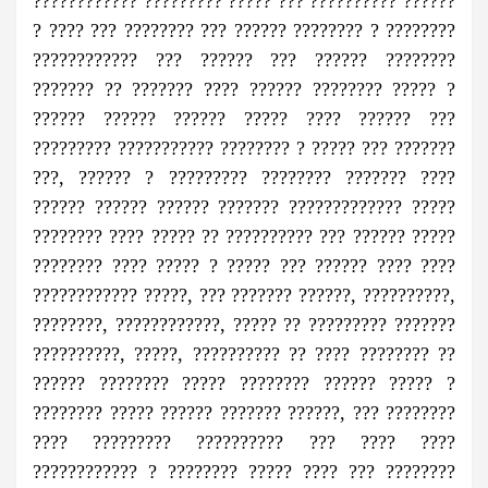
???????????? ????????? ????? ??? ?????????? ??????
? ???? ??? ???????? ??? ?????? ???????? ? ????????
???????????? ??? ?????? ??? ?????? ????????
??????? ?? ??????? ???? ?????? ???????? ????? ?
?????? ?????? ?????? ????? ???? ?????? ???
????????? ??????????? ???????? ? ????? ??? ???????
???, ?????? ? ????????? ???????? ??????? ????
?????? ?????? ?????? ??????? ????????????? ?????
???????? ???? ????? ?? ?????????? ??? ?????? ?????
???????? ???? ????? ? ????? ??? ?????? ???? ????
???????????? ?????, ??? ??????? ??????, ??????????,
????????, ????????????, ????? ?? ????????? ???????
??????????, ?????, ?????????? ?? ???? ???????? ??
?????? ???????? ????? ???????? ?????? ????? ?
???????? ????? ?????? ??????? ??????, ??? ????????
???? ????????? ?????????? ??? ???? ????
???????????? ? ???????? ????? ???? ??? ????????