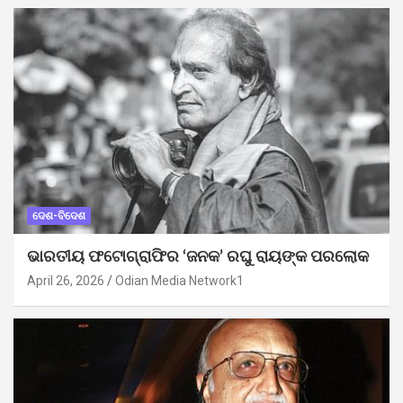
ଦେଶ-ବିଦେଶ
ଭାରତୀୟ ଫଟୋଗ୍ରାଫିର ‘ଜନକ’ ରଘୁ ରାୟଙ୍କ ପରଲୋକ
April 26, 2026
Odian Media Network1