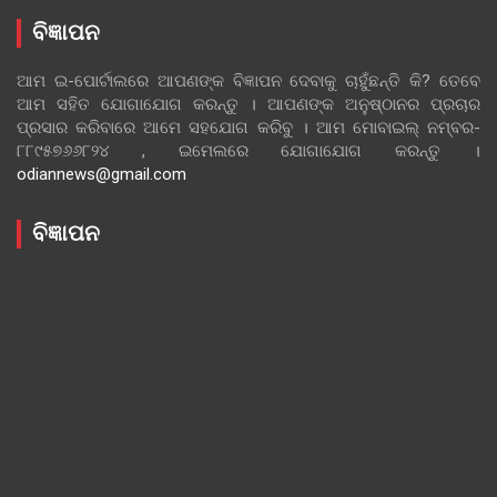
ବିଜ୍ଞାପନ
ଆମ ଇ-ପୋର୍ଟାଲରେ ଆପଣଙ୍କ ବିଜ୍ଞାପନ ଦେବାକୁ ଚାହୁଁଛନ୍ତି କି? ତେବେ
ଆମ ସହିତ ଯୋଗାଯୋଗ କରନ୍ତୁ । ଆପଣଙ୍କ ଅନୁଷ୍ଠାନର ପ୍ରଚାର
ପ୍ରସାର କରିବାରେ ଆମେ ସହଯୋଗ କରିବୁ । ଆମ ମୋବାଇଲ୍ ନମ୍ବର-
୮୮୯୫୭୬୬୮୨୪ , ଇମେଲରେ ଯୋଗାଯୋଗ କରନ୍ତୁ ।
odiannews@gmail.com
ବିଜ୍ଞାପନ