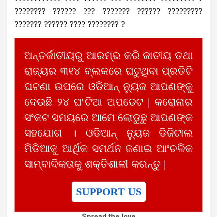
???????? ?????? ??? ??????? ?????? ?????????
??????? ?????? ???? ???????? ?
ଅନ୍ତର୍ଜାତୀୟରୁ ଆରମ୍ଭ କରି ଜାତୀୟ ତଥା
ରାଜ୍ୟର ୩୧୪ ବ୍ଲକରେ ଘଟୁଥିବା ପ୍ରତିଟି
ଘଟଣା ଉପରେ ଓଡିଆନ୍ ନ୍ୟୁଜ ଆପଣଙ୍କୁ
ଦେଉଛି ୨୪ ଘଂଟିଆ ଅପଡେଟ | କରୋନାର
ସଂକଟ ସମୟରେ ଆମେ ଲୋଡୁଛୁ ଆପଣଙ୍କ
ସହଯୋଗ । ଓଡିଆନ୍ ନ୍ୟୁଜ ଡିଜିଟାଲ
ମିଡିଆକୁ ଆର୍ଥିକ ସମର୍ଥନ ଜଣାଇ ଆଂଚଳିକ
ସାମ୍ବାଦିକତାକୁ ଶକ୍ତିଶାଳୀ କରନ୍ତୁ |
SUPPORT US
Spread the love