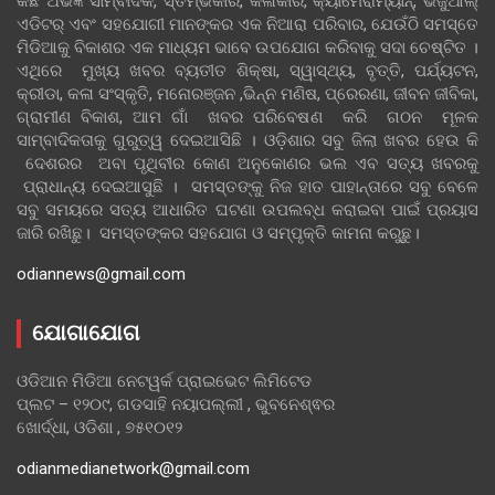
କିଛି ଅଭିଜ୍ଞ ସାମ୍ବାଦିକ, ସ୍ତମ୍ଭକାର, କଳାକାର, କ୍ୟାମେରାମ୍ୟାନ୍, ଭିଜୁଆଲ୍
ଏଡିଟର୍ ଏବଂ ସହଯୋଗୀ ମାନଙ୍କର ଏକ ନିଆରା ପରିବାର, ଯେଉଁଠି ସମସ୍ତେ
ମିଡିଆକୁ ବିକାଶର ଏକ ମାଧ୍ୟମ ଭାବେ ଉପଯୋଗ କରିବାକୁ ସଦା ଚେଷ୍ଟିତ ।
ଏଥିରେ ମୁଖ୍ୟ ଖବର ବ୍ୟତୀତ ଶିକ୍ଷା, ସ୍ୱାସ୍ଥ୍ୟ, ବୃତ୍ତି, ପର୍ଯ୍ୟଟନ,
କ୍ରୀଡା, କଳା ସଂସ୍କୃତି, ମନୋରଞ୍ଜନ ,ଭିନ୍ନ ମଣିଷ, ପ୍ରେରଣା, ଜୀବନ ଜୀବିକା,
ଗ୍ରାମୀଣ ବିକାଶ, ଆମ ଗାଁ ଖବର ପରିବେଷଣ କରି ଗଠନ ମୂଳକ
ସାମ୍ବାଦିକତାକୁ ଗୁରୁତ୍ୱ ଦେଇଆସିଛି । ଓଡ଼ିଶାର ସବୁ ଜିଲା ଖବର ହେଉ କି
ଦେଶରର ଅବା ପୃଥିବୀର କୋଣ ଅନୁକୋଣର ଭଲ ଏବ ସତ୍ୟ ଖବରକୁ
ପ୍ରାଧାନ୍ୟ ଦେଇଆସୁଛି । ସମସ୍ତଙ୍କୁ ନିଜ ହାତ ପାହାନ୍ତାରେ ସବୁ ବେଳେ
ସବୁ ସମୟରେ ସତ୍ୟ ଆଧାରିତ ଘଟଣା ଉପଲବ୍ଧ କରାଇବା ପାଇଁ ପ୍ରୟାସ
ଜାରି ରଖିଛୁ। ସମସ୍ତଙ୍କର ସହଯୋଗ ଓ ସମ୍ପୃକ୍ତି କାମନା କରୁଛୁ।
odiannews@gmail.com
ଯୋଗାଯୋଗ
ଓଡିଆନ ମିଡିଆ ନେଟୱର୍କ ପ୍ରାଇଭେଟ ଲିମିଟେଡ
ପ୍ଲଟ – ୧୨୦୯, ଗଡସାହି ନୟାପଲ୍ଲୀ , ଭୁବନେଶ୍ଵର
ଖୋର୍ଦ୍ଧା, ଓଡିଶା , ୭୫୧୦୧୨
odianmedianetwork@gmail.com