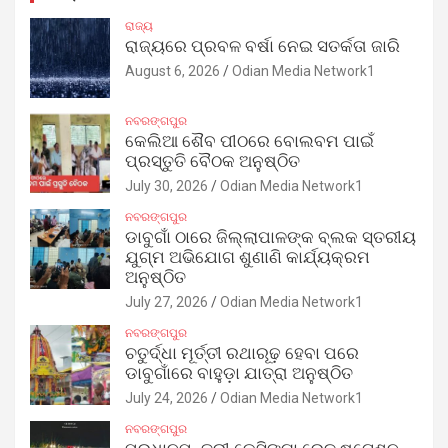
ରାଜ୍ୟ
ରାଜ୍ୟରେ ପ୍ରବଳ ବର୍ଷା ନେଇ ସତର୍କତା ଜାରି
August 6, 2026
Odian Media Network1
ନବରଙ୍ଗପୁର
କେଲିଆ ଶୈବ ପୀଠରେ ବୋଲବମ ପାଇଁ
ପ୍ରସ୍ତୁତି ବୈଠକ ଅନୁଷ୍ଠିତ
July 30, 2026
Odian Media Network1
ନବରଙ୍ଗପୁର
ଡାବୁଗାଁ ଠାରେ ଜିଲ୍ଲାପାଳଙ୍କ ବ୍ଲକ ସ୍ତରୀୟ
ଯୁଗ୍ମ ଅଭିଯୋଗ ଶୁଣାଣି କାର୍ଯ୍ୟକ୍ରମ
ଅନୁଷ୍ଠିତ
July 27, 2026
Odian Media Network1
ନବରଙ୍ଗପୁର
ଚତୁର୍ଦ୍ଧା ମୂର୍ତ୍ତୀ ରଥାରୂଢ଼ ହେବା ପରେ
ଡାବୁଗାଁରେ ବାହୁଡ଼ା ଯାତ୍ରା ଅନୁଷ୍ଠିତ
July 24, 2026
Odian Media Network1
ନବରଙ୍ଗପୁର