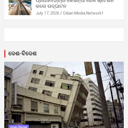
ପ୍ରଧାନମନ୍ତ୍ରୀ କେସିଙ୍ଗା ରେଳ ଷ୍ଟେଶନ
କଲେ ଉଦ୍‌ଘାଟନ
July 17, 2026
Odian Media Network1
ଦେଶ-ବିଦେଶ
ଦେଶ-ବିଦେଶ