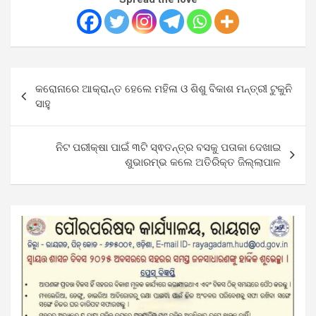
Post
କରୋନାରେ ଆକ୍ରାନ୍ତ ହେଲେ ମହିଳା ଓ ଶିଶୁ ବିକାଶ ମନ୍ତ୍ରୀ ଟୁକୁନି
navigation
ସାହୁ
ନିଟ ପରୀକ୍ଷା ପାଇଁ ୩ଟି ସ୍ଵତନ୍ତ୍ର ବସକୁ ପତାକା ଦେଖାଇ
ଶୁଭାରମ୍ଭ କଲେ ଅତିରିକ୍ତ ଜିଲ୍ଲାପାଳ