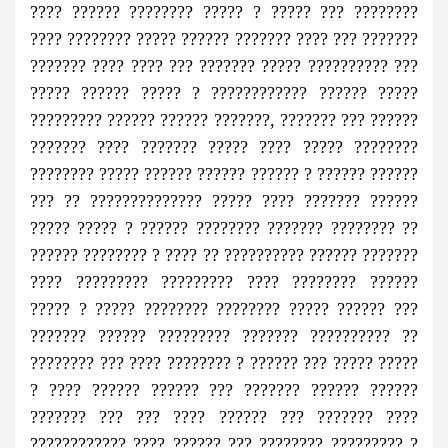
???? ?????? ???????? ????? ? ????? ??? ????????
???? ???????? ????? ?????? ??????? ???? ??? ???????
??????? ???? ???? ??? ??????? ????? ?????????? ???
????? ?????? ????? ? ???????????? ?????? ?????
????????? ?????? ?????? ???????, ??????? ??? ??????
??????? ???? ??????? ????? ???? ????? ????????
???????? ????? ?????? ?????? ?????? ? ?????? ??????
??? ?? ?????????????? ????? ???? ??????? ??????
????? ????? ? ?????? ???????? ??????? ???????? ??
?????? ???????? ? ???? ?? ?????????? ?????? ???????
???? ????????? ????????? ???? ???????? ??????
????? ? ????? ???????? ???????? ????? ?????? ???
??????? ?????? ????????? ??????? ?????????? ??
???????? ??? ???? ???????? ? ?????? ??? ????? ?????
? ???? ?????? ?????? ??? ??????? ?????? ??????
??????? ??? ??? ???? ?????? ??? ??????? ????
???????????? ???? ?????? ??? ???????? ????????? ?