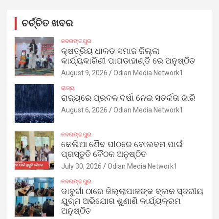
ଚର୍ଚ୍ଚିତ ଖବର
ନବରଙ୍ଗପୁର
କ୍ଷତ୍ରିୟ ଧାକଡ ସମାଜ ଜିଲ୍ଲା
କାର୍ଯ୍ୟକାରିଣୀ ପାପଡାହାଣ୍ଡି ରେ ଅନୁଷ୍ଠିତ
August 9, 2026
Odian Media Network1
ରାଜ୍ୟ
ରାଜ୍ୟରେ ପ୍ରବଳ ବର୍ଷା ନେଇ ସତର୍କତା ଜାରି
August 6, 2026
Odian Media Network1
ନବରଙ୍ଗପୁର
କେଲିଆ ଶୈବ ପୀଠରେ ବୋଲବମ ପାଇଁ
ପ୍ରସ୍ତୁତି ବୈଠକ ଅନୁଷ୍ଠିତ
July 30, 2026
Odian Media Network1
ନବରଙ୍ଗପୁର
ଡାବୁଗାଁ ଠାରେ ଜିଲ୍ଲାପାଳଙ୍କ ବ୍ଲକ ସ୍ତରୀୟ
ଯୁଗ୍ମ ଅଭିଯୋଗ ଶୁଣାଣି କାର୍ଯ୍ୟକ୍ରମ
ଅନୁଷ୍ଠିତ