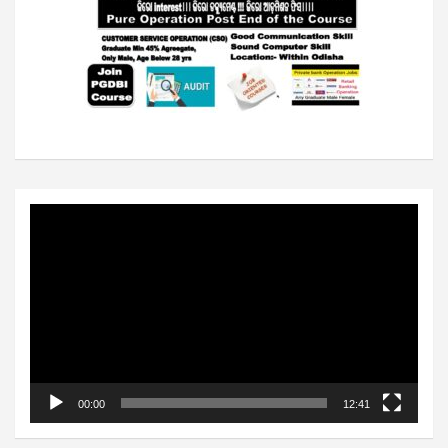
Video
Player
00:00
12:41