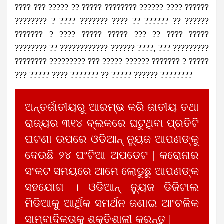
???? ??? ????? ?? ????? ???????? ?????? ???? ??????
???????? ? ???? ??????? ???? ?? ?????? ?? ??????
??????? ? ???? ????? ????? ??? ?? ???? ?????
???????? ?? ???????????? ?????? ????, ??? ?????????
???????? ????????? ??? ????? ?????? ??????? ? ?????
??? ????? ???? ??????? ?? ????? ?????? ????????
ଅନ୍ତର୍ଜାତୀୟରୁ ଆରମ୍ଭ କରି ଜାତୀୟ ତଥା
ରାଜ୍ୟର ୩୧୪ ବ୍ଲକରେ ଘଟୁଥିବା ପ୍ରତିଟି
ଘଟଣା ଉପରେ ଓଡିଆନ୍ ନ୍ୟୁଜ ଆପଣଙ୍କୁ
ଦେଉଛି ୨୪ ଘଂଟିଆ ଅପଡେଟ | କରୋନାର
ସଂକଟ ସମୟରେ ଆମେ ଲୋଡୁଛୁ ଆପଣଙ୍କ
ସହଯୋଗ । ଓଡିଆନ୍ ନ୍ୟୁଜ ଡିଜିଟାଲ
ମିଡିଆକୁ ଆର୍ଥିକ ସମର୍ଥନ ଜଣାଇ ଆଂଚଳିକ
ସାମ୍ବାଦିକତାକୁ ଶକ୍ତିଶାଳୀ କରନ୍ତୁ |