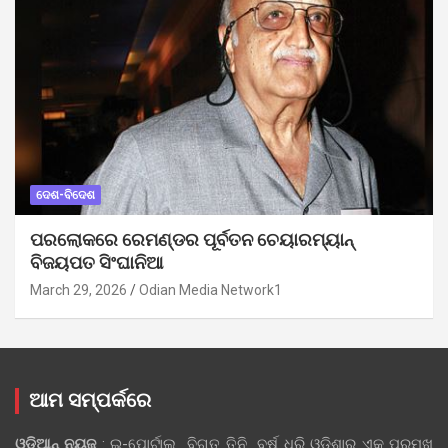
ଦେଶ-ବିଦେଶ
ପରଲୋକରେ ରେମଣ୍ଡର ପୂର୍ବତନ ଚେୟାରମ୍ୟାନ୍
ବିଜୟପତ ସିଂଘାନିଆ
March 29, 2026
Odian Media Network1
ଆମ ସମ୍ପର୍କରେ
ଓଡ଼ିଆନ୍‍ ନ୍ୟୁଜ୍‍
: ଇ-ପୋର୍ଟାଲ୍ ବିଗତ ତିନି ବର୍ଷ ଧରି ଓଡ଼ିଶାର ଏକ ପ୍ରମୁଖ