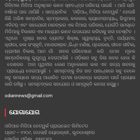
ଡିଜିଟାଲ ମିଡିଆ ଅନୁଷ୍ଠାନ ଭାବେ ସ୍ଵତନ୍ତ୍ର ପରିଚୟ ପାଇଛି । ଆଜି ଚାରି
ବର୍ଷରେ ପାଦ ଥାପିଛି । ସାମ୍ପ୍ରତିକ ‘ଓଡ଼ିଆନ୍‍ ମିଡିଆ ନେଟୱର୍କ ’ ହେଉଛି
କିଛି ଅଭିଜ୍ଞ ସାମ୍ବାଦିକ, ସ୍ତମ୍ଭକାର, କଳାକାର, କ୍ୟାମେରାମ୍ୟାନ୍, ଭିଜୁଆଲ୍
ଏଡିଟର୍ ଏବଂ ସହଯୋଗୀ ମାନଙ୍କର ଏକ ନିଆରା ପରିବାର, ଯେଉଁଠି ସମସ୍ତେ
ମିଡିଆକୁ ବିକାଶର ଏକ ମାଧ୍ୟମ ଭାବେ ଉପଯୋଗ କରିବାକୁ ସଦା ଚେଷ୍ଟିତ ।
ଏଥିରେ ମୁଖ୍ୟ ଖବର ବ୍ୟତୀତ ଶିକ୍ଷା, ସ୍ୱାସ୍ଥ୍ୟ, ବୃତ୍ତି, ପର୍ଯ୍ୟଟନ,
କ୍ରୀଡା, କଳା ସଂସ୍କୃତି, ମନୋରଞ୍ଜନ ,ଭିନ୍ନ ମଣିଷ, ପ୍ରେରଣା, ଜୀବନ ଜୀବିକା,
ଗ୍ରାମୀଣ ବିକାଶ, ଆମ ଗାଁ ଖବର ପରିବେଷଣ କରି ଗଠନ ମୂଳକ
ସାମ୍ବାଦିକତାକୁ ଗୁରୁତ୍ୱ ଦେଇଆସିଛି । ଓଡ଼ିଶାର ସବୁ ଜିଲା ଖବର ହେଉ କି
ଦେଶରର ଅବା ପୃଥିବୀର କୋଣ ଅନୁକୋଣର ଭଲ ଏବ ସତ୍ୟ ଖବରକୁ
ପ୍ରାଧାନ୍ୟ ଦେଇଆସୁଛି । ସମସ୍ତଙ୍କୁ ନିଜ ହାତ ପାହାନ୍ତାରେ ସବୁ ବେଳେ
ସବୁ ସମୟରେ ସତ୍ୟ ଆଧାରିତ ଘଟଣା ଉପଲବ୍ଧ କରାଇବା ପାଇଁ ପ୍ରୟାସ
ଜାରି ରଖିଛୁ। ସମସ୍ତଙ୍କର ସହଯୋଗ ଓ ସମ୍ପୃକ୍ତି କାମନା କରୁଛୁ।
odiannews@gmail.com
ଯୋଗାଯୋଗ
ଓଡିଆନ ମିଡିଆ ନେଟୱର୍କ ପ୍ରାଇଭେଟ ଲିମିଟେଡ
ପ୍ଲଟ – ୧୨୦୯, ଗଡସାହି ନୟାପଲ୍ଲୀ , ଭୁବନେଶ୍ଵର
ଖୋର୍ଦ୍ଧା, ଓଡିଶା , ୭୫୧୦୧୨