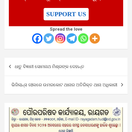
SUPPORT US
Spread the love
Post
ଧାତୁ ବିଜ୍ଞାନୀ ସୋମନାଥ ମିଶ୍ରଙ୍କ ଦେହାନ୍ତ
navigation
ଭିଜିଲାନ୍ସ ଜ|ଲରେ ଉମରକୋଟ ଥାନାର ଅତିରିକ୍ତ ଥାନା ଅଧିକାରୀ