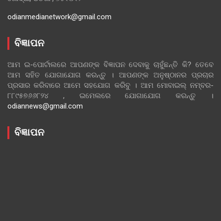
odianmedianetwork@gmail.com
ବିଜ୍ଞାପନ
ଆମ ଇ-ପୋର୍ଟାଲରେ ଆପଣଙ୍କ ବିଜ୍ଞାପନ ଦେବାକୁ ଚାହୁଁଛନ୍ତି କି? ତେବେ
ଆମ ସହିତ ଯୋଗାଯୋଗ କରନ୍ତୁ । ଆପଣଙ୍କ ଅନୁଷ୍ଠାନର ପ୍ରଚାର
ପ୍ରସାର କରିବାରେ ଆମେ ସହଯୋଗ କରିବୁ । ଆମ ମୋବାଇଲ୍ ନମ୍ବର-
୮୮୯୫୭୬୬୮୨୪ , ଇମେଲରେ ଯୋଗାଯୋଗ କରନ୍ତୁ ।
odiannews@gmail.com
ବିଜ୍ଞାପନ