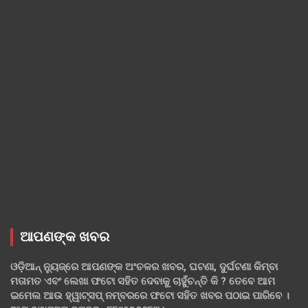
ଆପଣଙ୍କ ଖବର
ଓଡ଼ିଆନ୍ ନ୍ୟୁଜ୍‌ରେ ଆପଣଙ୍କ ଅଂଚଳର ଖବର, ଘଟଣା, ଦୁର୍ଘଟଣା କିମ୍ବା
ମତାମତ ଏବଂ ଲେଖା ଫଟୋ ସହିତ ଦେବାକୁ ଚାହୁଁଚନ୍ତି କି ? ତେବେ ଆମ
ଇମେଲ ଆଉ ହ୍ୱାଟ୍‌ସପ୍ ନମ୍ବରରେ ଫଟୋ ସହିତ ଖବର ପଠାଇ ପାରିବେ ।