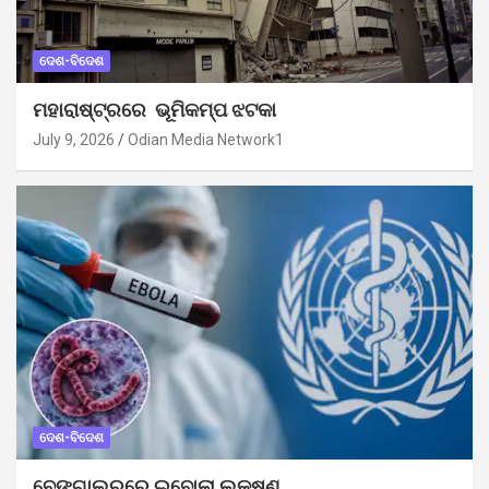
ଦେଶ-ବିଦେଶ
ମହାରାଷ୍ଟ୍ରରେ ଭୂମିକମ୍ପ ଝଟକା
July 9, 2026
Odian Media Network1
ଦେଶ-ବିଦେଶ
ବେଙ୍ଗାଲୁରୁରେ ଇବୋଲା ଲକ୍ଷଣ