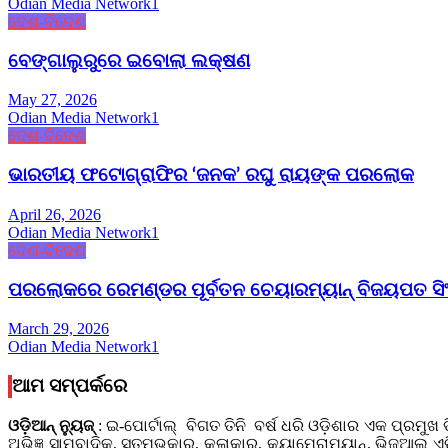
Odian Media Network1
ଦେଶ-ବିଦେଶ
ବେଙ୍ଗାଲୁରୁରେ ଇବୋଲା ଲକ୍ଷଣ
May 27, 2026
Odian Media Network1
ଦେଶ-ବିଦେଶ
ଭାରତୀୟ ଫଟୋଗ୍ରାଫିର ‘ଜନକ’ ରଘୁ ରାୟଙ୍କ ପରଲୋକ
April 26, 2026
Odian Media Network1
ଦେଶ-ବିଦେଶ
ପରଲୋକରେ ରେମଣ୍ଡର ପୂର୍ବତନ ଚେୟାରମ୍ୟାନ୍ ବିଜୟପତ ସି
March 29, 2026
Odian Media Network1
ଆମ ସମ୍ପର୍କରେ
ଓଡ଼ିଆନ୍‍ ନ୍ୟୁଜ୍‍
: ଇ-ପୋର୍ଟାଲ୍ ବିଗତ ତିନି ବର୍ଷ ଧରି ଓଡ଼ିଶାର ଏକ ପ୍ରମୁଖ 
ଅଭିଜ୍ଞ ସାମ୍ବାଦିକ, ସ୍ତମ୍ଭକାର, କଳାକାର, କ୍ୟାମେରାମ୍ୟାନ୍, ଭିଜୁ