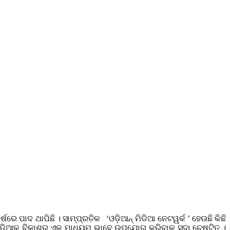
ଷରେ ପାଦ ଥାପିଛି । ସାମ୍ପ୍ରତିକ ‘ଓଡ଼ିଆନ୍‍ ମିଡିଆ ନେଟୱର୍କ ’ ହେଉଛି କିଛି
 ମିଡିଆକୁ ବିକାଶର ଏକ ମାଧ୍ୟମ ଭାବେ ଉପଯୋଗ କରିବାକୁ ସଦା ଚେଷ୍ଟିତ ।