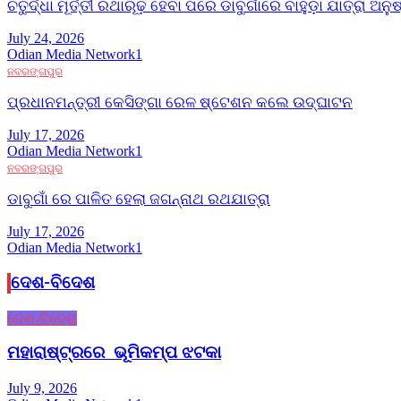
ଚତୁର୍ଦ୍ଧା ମୂର୍ତ୍ତୀ ରଥାରୂଢ଼ ହେବା ପରେ ଡାବୁଗାଁରେ ବାହୁଡ଼ା ଯାତ୍ରା ଅନୁଷ
July 24, 2026
Odian Media Network1
ନବରଙ୍ଗପୁର
ପ୍ରଧାନମନ୍ତ୍ରୀ କେସିଙ୍ଗା ରେଳ ଷ୍ଟେଶନ କଲେ ଉଦ୍‌ଘାଟନ
July 17, 2026
Odian Media Network1
ନବରଙ୍ଗପୁର
ଡାବୁଗାଁ ରେ ପାଳିତ ହେଲା ଜଗନ୍ନାଥ ରଥଯାତ୍ରା
July 17, 2026
Odian Media Network1
ଦେଶ-ବିଦେଶ
ଦେଶ-ବିଦେଶ
ମହାରାଷ୍ଟ୍ରରେ ଭୂମିକମ୍ପ ଝଟକା
July 9, 2026