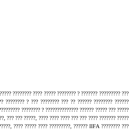
????? ???????? ???? ????? ???????? ? ??????? ????????? ???
?? ???????? ? ??? ???????? ??? ?? ?????? ???????? ??????
????????? ???????? ? ?????????????? ?????? ????? ??? ?????
?, ??? ??? ?????, ???? ???? ???? ??? ??? ???? ??????? ?????
?????, ???? ????? ???? ?????????, ?????? IIFA ???????? ???