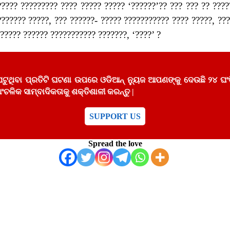
???? ????????? ???? ????? ????? ‘??????’?? ??? ??? ?? ????
??????? ?????, ??? ??????- ????? ??????????? ???? ?????, ???
????? ?????? ??????????? ???????, ‘????’ ?
 ଘଟୁଥିବା ପ୍ରତିଟି ଘଟଣା ଉପରେ ଓଡିଆନ୍ ନ୍ୟୁଜ ଆପଣଙ୍କୁ ଦେଉଛି 
ଚଳିକ ସାମ୍ବାଦିକତାକୁ ଶକ୍ତିଶାଳୀ କରନ୍ତୁ |
SUPPORT US
Spread the love