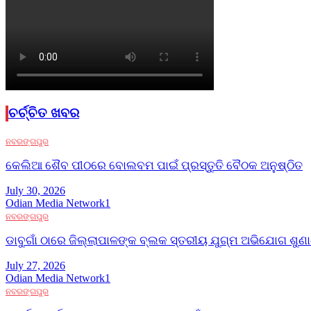
ଚର୍ଚ୍ଚିତ ଖବର
ନବରଙ୍ଗପୁର
କେଲିଆ ଶୈବ ପୀଠରେ ବୋଲବମ ପାଇଁ ପ୍ରସ୍ତୁତି ବୈଠକ ଅନୁଷ୍ଠିତ
July 30, 2026
Odian Media Network1
ନବରଙ୍ଗପୁର
ଡାବୁଗାଁ ଠାରେ ଜିଲ୍ଲାପାଳଙ୍କ ବ୍ଲକ ସ୍ତରୀୟ ଯୁଗ୍ମ ଅଭିଯୋଗ ଶୁଣାଣ
July 27, 2026
Odian Media Network1
ନବରଙ୍ଗପୁର