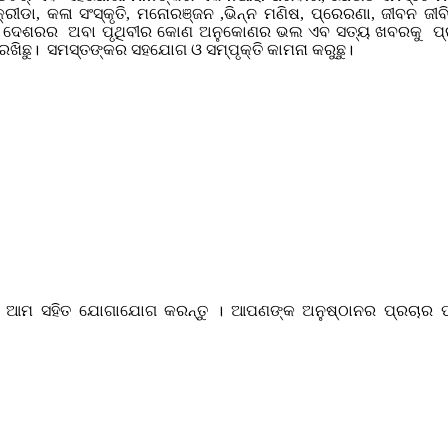
ଟନ, କ୍ରୀଡା, କଳା ସଂସ୍କୃତି, ମନୋରଞ୍ଜନ ,ଭିନ୍ନ ମଣିଷ, ପ୍ରେରଣା, ଜୀ
ଉ କି ଦେଶରର ଅବା ପୃଥିବୀର କୋଣ ଅନୁକୋଣର ଭଲ ଏବ ସତ୍ୟ ଖବରକୁ ପ୍ରାଧ
ିଛୁ। ସମସ୍ତଙ୍କର ସହଯୋଗ ଓ ସମ୍ପୃକ୍ତି କାମନା କରୁଛୁ।
 ତେବେ ଆମ ସହିତ ଯୋଗାଯୋଗ କରନ୍ତୁ । ଆପଣଙ୍କ ଅନୁଷ୍ଠାନର ପ୍ରଚ
com