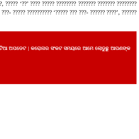
?, ????? ‘??’ ???? ????? ???????? ??????? ??????? ????????
 ???- ????? ?????????? ‘????? ??? ???- ?????? ????’, ??????
୨୪ ଘଂଟିଆ ଅପଡେଟ | କରୋନାର ସଂକଟ ସମୟରେ ଆମେ ଲୋଡୁଛୁ ଆପଣଙ୍କ