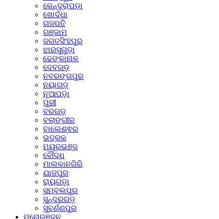
କେନ୍ଦ୍ରାପଡ଼ା
ଖୋର୍ଦ୍ଧା
ଗଜପତି
ଗଞ୍ଜାମ
ଜଗତସିଂହପୁର
ଝାରସୁଗୁଡ଼ା
ଢେଙ୍କାନାଳ
ଦେବଗଡ଼
ନବରଙ୍ଗପୁର
ନୟାଗଡ଼
ନୂଆପଡ଼ା
ପୁରୀ
ବରଗଡ଼
ବଲାଙ୍ଗୀର
ବାଲେଶ୍ଵର
ଭଦ୍ରକ
ମୟୂରଭଞ୍ଜ
ବୌଦ୍ଧ
ମାଲକାନଗିରି
ଯାଜପୁର
ରାୟଗଡ଼ା
ସମ୍ବଲପୁର
ସୁନ୍ଦରଗଡ଼
ସୁବର୍ଣ୍ଣପୁର
ମନୋରଞ୍ଜନ