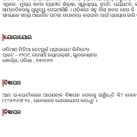
ଏଥିରେ ମୁଖ୍ୟ ଖବର ବ୍ୟତୀତ ଶିକ୍ଷା, ସ୍ୱାସ୍ଥ୍ୟ, ବୃତ୍ତି, ପର୍ଯ୍ୟ
ସାମ୍ବାଦିକତାକୁ ଗୁରୁତ୍ୱ ଦେଇଆସିଛି । ଓଡ଼ିଶାର ସବୁ ଜିଲା ଖବର ହେ
ସମୟରେ ସତ୍ୟ ଆଧାରିତ ଘଟଣା ଉପଲବ୍ଧ କରାଇବା ପାଇଁ ପ୍ରୟାସ ଜାରି ରଖ
odiannews@gmail.com
ଯୋଗାଯୋଗ
ଓଡିଆନ ମିଡିଆ ନେଟୱର୍କ ପ୍ରାଇଭେଟ ଲିମିଟେଡ
ପ୍ଲଟ – ୧୨୦୯, ଗଡସାହି ନୟାପଲ୍ଲୀ , ଭୁବନେଶ୍ଵର
ଖୋର୍ଦ୍ଧା, ଓଡିଶା , ୭୫୧୦୧୨
odianmedianetwork@gmail.com
ବିଜ୍ଞାପନ
ଆମ ଇ-ପୋର୍ଟାଲରେ ଆପଣଙ୍କ ବିଜ୍ଞାପନ ଦେବାକୁ ଚାହୁଁଛନ୍ତି କି?
୮୮୯୫୭୬୬୮୨୪ , ଇମେଲରେ ଯୋଗାଯୋଗ କରନ୍ତୁ ।
odiannews@gmail.
ବିଜ୍ଞାପନ