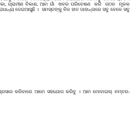
ବନ ଜୀବିକା, ଗ୍ରାମୀଣ ବିକାଶ, ଆମ ଗାଁ ଖବର ପରିବେଷଣ କରି ଗଠନ ମୂଳକ
ାନ୍ୟ ଦେଇଆସୁଛି । ସମସ୍ତଙ୍କୁ ନିଜ ହାତ ପାହାନ୍ତାରେ ସବୁ ବେଳେ ସବୁ
ାର ପ୍ରସାର କରିବାରେ ଆମେ ସହଯୋଗ କରିବୁ । ଆମ ମୋବାଇଲ୍ ନମ୍ବର-