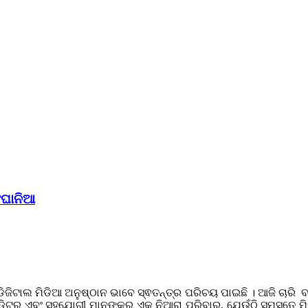
ଂଘାନିଆ
ଡିଜିଟାଲ ମିଡିଆ ଅନୁଷ୍ଠାନ ଭାବେ ସ୍ଵତନ୍ତ୍ର ପରିଚୟ ପାଇଛି । ଆଜି ଚାରି ବର୍
ଆଲ୍ ଏଡିଟର୍ ଏବଂ ସହଯୋଗୀ ମାନଙ୍କର ଏକ ନିଆରା ପରିବାର, ଯେଉଁଠି ସମସ୍ତେ