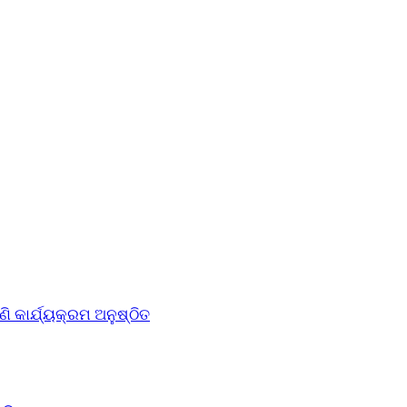
ି କାର୍ଯ୍ୟକ୍ରମ ଅନୁଷ୍ଠିତ