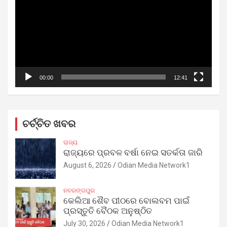
00:00
12:41
ଚର୍ଚ୍ଚିତ ଖବର
ରାଜ୍ୟ
ରାଜ୍ୟରେ ପ୍ରବଳ ବର୍ଷା ନେଇ ସତର୍କତା ଜାରି
August 6, 2026
Odian Media Network1
ନବରଙ୍ଗପୁର
କେଲିଆ ଶୈବ ପୀଠରେ ବୋଲବମ ପାଇଁ
ପ୍ରସ୍ତୁତି ବୈଠକ ଅନୁଷ୍ଠିତ
July 30, 2026
Odian Media Network1