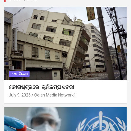
ଦେଶ-ବିଦେଶ
ମହାରାଷ୍ଟ୍ରରେ ଭୂମିକମ୍ପ ଝଟକା
July 9, 2026
Odian Media Network1