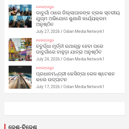
ନବରଙ୍ଗପୁର
ଡାବୁଗାଁ ଠାରେ ଜିଲ୍ଲାପାଳଙ୍କ ବ୍ଲକ ସ୍ତରୀୟ
ଯୁଗ୍ମ ଅଭିଯୋଗ ଶୁଣାଣି କାର୍ଯ୍ୟକ୍ରମ
ଅନୁଷ୍ଠିତ
July 27, 2026
Odian Media Network1
ନବରଙ୍ଗପୁର
ଚତୁର୍ଦ୍ଧା ମୂର୍ତ୍ତୀ ରଥାରୂଢ଼ ହେବା ପରେ
ଡାବୁଗାଁରେ ବାହୁଡ଼ା ଯାତ୍ରା ଅନୁଷ୍ଠିତ
July 24, 2026
Odian Media Network1
ନବରଙ୍ଗପୁର
ପ୍ରଧାନମନ୍ତ୍ରୀ କେସିଙ୍ଗା ରେଳ ଷ୍ଟେଶନ
କଲେ ଉଦ୍‌ଘାଟନ
July 17, 2026
Odian Media Network1
ଦେଶ-ବିଦେଶ