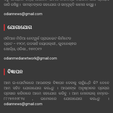
ଜାରି ରଖିଛୁ। ସମସ୍ତଙ୍କର ସହଯୋଗ ଓ ସମ୍ପୃକ୍ତି କାମନା କରୁଛୁ।
odiannews@gmail.com
ଯୋଗାଯୋଗ
ଓଡିଆନ ମିଡିଆ ନେଟୱର୍କ ପ୍ରାଇଭେଟ ଲିମିଟେଡ
ପ୍ଲଟ – ୧୨୦୯, ଗଡସାହି ନୟାପଲ୍ଲୀ , ଭୁବନେଶ୍ଵର
ଖୋର୍ଦ୍ଧା, ଓଡିଶା , ୭୫୧୦୧୨
odianmedianetwork@gmail.com
ବିଜ୍ଞାପନ
ଆମ ଇ-ପୋର୍ଟାଲରେ ଆପଣଙ୍କ ବିଜ୍ଞାପନ ଦେବାକୁ ଚାହୁଁଛନ୍ତି କି? ତେବେ
ଆମ ସହିତ ଯୋଗାଯୋଗ କରନ୍ତୁ । ଆପଣଙ୍କ ଅନୁଷ୍ଠାନର ପ୍ରଚାର
ପ୍ରସାର କରିବାରେ ଆମେ ସହଯୋଗ କରିବୁ । ଆମ ମୋବାଇଲ୍ ନମ୍ବର-
୮୮୯୫୭୬୬୮୨୪ , ଇମେଲରେ ଯୋଗାଯୋଗ କରନ୍ତୁ ।
odiannews@gmail.com