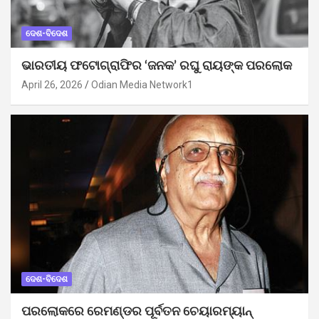
ଦେଶ-ବିଦେଶ
ଭାରତୀୟ ଫଟୋଗ୍ରାଫିର ‘ଜନକ’ ରଘୁ ରାୟଙ୍କ ପରଲୋକ
April 26, 2026
Odian Media Network1
ଦେଶ-ବିଦେଶ
ପରଲୋକରେ ରେମଣ୍ଡର ପୂର୍ବତନ ଚେୟାରମ୍ୟାନ୍