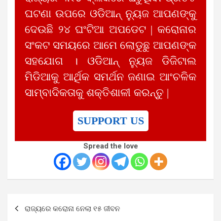
ଘଟଣା ଉପରେ ଓଡିଆନ୍ ନ୍ୟୁଜ ଆପଣଙ୍କୁ
ଦେଉଛି ୨୪ ଘଂଟିଆ ଅପଡେଟ | କରୋନାର
ସଂକଟ ସମୟରେ ଆମେ ଲୋଡୁଛୁ ଆପଣଙ୍କ
ସହଯୋଗ । ଓଡିଆନ୍ ନ୍ୟୁଜ ଡିଜିଟାଲ
ମିଡିଆକୁ ଆର୍ଥିକ ସମର୍ଥନ ଜଣାଇ ଆଂଚଳିକ
ସାମ୍ବାଦିକତାକୁ ଶକ୍ତିଶାଳୀ କରନ୍ତୁ |
SUPPORT US
Spread the love
Post
ରାଜ୍ୟରେ କରୋନା ନେଲା ୧୫ ଜୀବନ
navigation