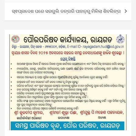
ସ୍ଵପ୍ନାଦେଶ ପରେ ସରଗୁଲି ଡଙ୍ଗରି ପାହାଡ଼ରୁ ମିଳିଲା ଶିବଲିଙ୍ଗ