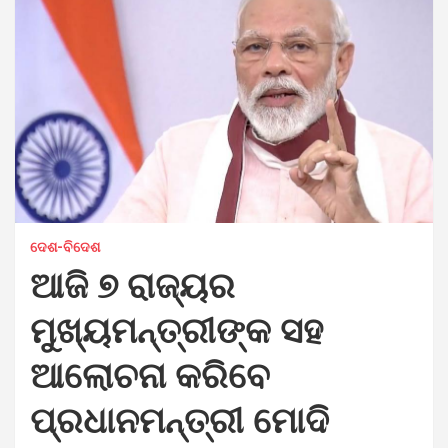
ଦେଶ-ବିଦେଶ
ଆଜି ୭ ରାଜ୍ୟର
ମୁଖ୍ୟମନ୍ତ୍ରୀଙ୍କ ସହ
ଆଲୋଚନା କରିବେ
ପ୍ରଧାନମନ୍ତ୍ରୀ ମୋଦି