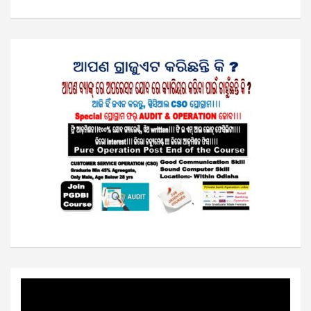
Video
Player