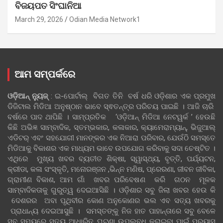
ବିଜୟପତ ସିଂଘାନିଆ
March 29, 2026
Odian Media Network1
ଆମ ସମ୍ପର୍କରେ
ଓଡ଼ିଆନ୍‍ ନ୍ୟୁଜ୍‍
: ଇ-ପୋର୍ଟାଲ୍ ବିଗତ ତିନି ବର୍ଷ ଧରି ଓଡ଼ିଶାର ଏକ ପ୍ରମୁଖ
ଡିଜିଟାଲ ମିଡିଆ ଅନୁଷ୍ଠାନ ଭାବେ ସ୍ଵତନ୍ତ୍ର ପରିଚୟ ପାଇଛି । ଆଜି ଚାରି
ବର୍ଷରେ ପାଦ ଥାପିଛି । ସାମ୍ପ୍ରତିକ ‘ଓଡ଼ିଆନ୍‍ ମିଡିଆ ନେଟୱର୍କ ’ ହେଉଛି
କିଛି ଅଭିଜ୍ଞ ସାମ୍ବାଦିକ, ସ୍ତମ୍ଭକାର, କଳାକାର, କ୍ୟାମେରାମ୍ୟାନ୍, ଭିଜୁଆଲ୍
ଏଡିଟର୍ ଏବଂ ସହଯୋଗୀ ମାନଙ୍କର ଏକ ନିଆରା ପରିବାର, ଯେଉଁଠି ସମସ୍ତେ
ମିଡିଆକୁ ବିକାଶର ଏକ ମାଧ୍ୟମ ଭାବେ ଉପଯୋଗ କରିବାକୁ ସଦା ଚେଷ୍ଟିତ ।
ଏଥିରେ ମୁଖ୍ୟ ଖବର ବ୍ୟତୀତ ଶିକ୍ଷା, ସ୍ୱାସ୍ଥ୍ୟ, ବୃତ୍ତି, ପର୍ଯ୍ୟଟନ,
କ୍ରୀଡା, କଳା ସଂସ୍କୃତି, ମନୋରଞ୍ଜନ ,ଭିନ୍ନ ମଣିଷ, ପ୍ରେରଣା, ଜୀବନ ଜୀବିକା,
ଗ୍ରାମୀଣ ବିକାଶ, ଆମ ଗାଁ ଖବର ପରିବେଷଣ କରି ଗଠନ ମୂଳକ
ସାମ୍ବାଦିକତାକୁ ଗୁରୁତ୍ୱ ଦେଇଆସିଛି । ଓଡ଼ିଶାର ସବୁ ଜିଲା ଖବର ହେଉ କି
ଦେଶରର ଅବା ପୃଥିବୀର କୋଣ ଅନୁକୋଣର ଭଲ ଏବ ସତ୍ୟ ଖବରକୁ
ପ୍ରାଧାନ୍ୟ ଦେଇଆସୁଛି । ସମସ୍ତଙ୍କୁ ନିଜ ହାତ ପାହାନ୍ତାରେ ସବୁ ବେଳେ
ସବୁ ସମୟରେ ସତ୍ୟ ଆଧାରିତ ଘଟଣା ଉପଲବ୍ଧ କରାଇବା ପାଇଁ ପ୍ରୟାସ