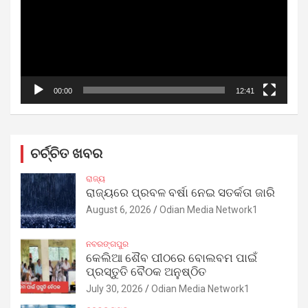
00:00
12:41
ଚର୍ଚ୍ଚିତ ଖବର
ରାଜ୍ୟ
ରାଜ୍ୟରେ ପ୍ରବଳ ବର୍ଷା ନେଇ ସତର୍କତା ଜାରି
August 6, 2026
Odian Media Network1
ନବରଙ୍ଗପୁର
କେଲିଆ ଶୈବ ପୀଠରେ ବୋଲବମ ପାଇଁ
ପ୍ରସ୍ତୁତି ବୈଠକ ଅନୁଷ୍ଠିତ
July 30, 2026
Odian Media Network1