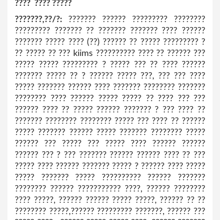
???? ???? ?????
???????,??/?:
??????? ?????? ????????? ????????
????????? ??????? ?? ??????? ??????? ???? ??????
??????? ????? ???? (??) ?????? ?? ????? ????????? ?
?? ????? ?? ??? kiims ?????????? ???? ?? ?????? ???
????? ????? ????????? ? ????? ??? ?? ???? ??????
??????? ????? ?? ? ?????? ????? ???, ??? ??? ????
????? ??????? ?????? ???? ??????? ???????? ???????
???????? ???? ?????? ????? ????? ?? ???? ??? ???
?????? ???? ?? ????? ?????? ??????? ? ??? ???? ??
??????? ???????? ???????? ????? ??? ???? ?? ??????
????? ??????? ?????? ????? ??????? ???????? ?????
?????? ??? ????? ??? ????? ???? ?????? ??????
?????? ??? ? ??? ??????? ?????? ?????? ???? ?? ???
????? ???? ?????? ??????? ????? ? ?????? ???? ?????
????? ??????? ????? ?????????? ?????? ???????
???????? ?????? ??????????? ????, ?????? ????????
???? ?????, ?????? ?????? ????? ?????, ?????? ?? ??
???????? ?????,?????? ????????? ???????, ?????? ???