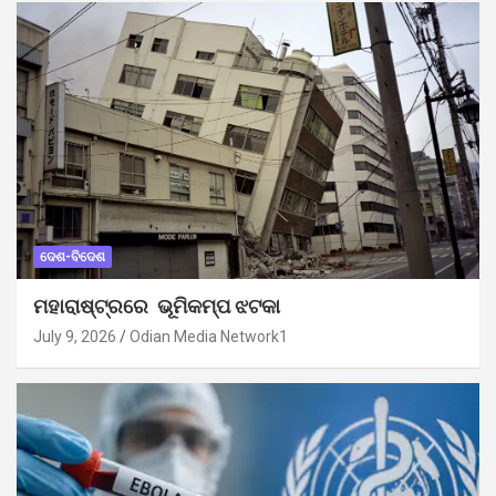
ଦେଶ-ବିଦେଶ
ମହାରାଷ୍ଟ୍ରରେ ଭୂମିକମ୍ପ ଝଟକା
July 9, 2026
Odian Media Network1