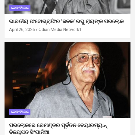
ଦେଶ-ବିଦେଶ
ଭାରତୀୟ ଫଟୋଗ୍ରାଫିର ‘ଜନକ’ ରଘୁ ରାୟଙ୍କ ପରଲୋକ
April 26, 2026
Odian Media Network1
ଦେଶ-ବିଦେଶ
ପରଲୋକରେ ରେମଣ୍ଡର ପୂର୍ବତନ ଚେୟାରମ୍ୟାନ୍
ବିଜୟପତ ସିଂଘାନିଆ