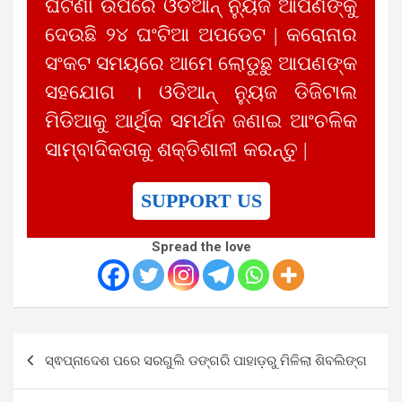
ଘଟଣା ଉପରେ ଓଡିଆନ୍ ନ୍ୟୁଜ ଆପଣଙ୍କୁ
ଦେଉଛି ୨୪ ଘଂଟିଆ ଅପଡେଟ | କରୋନାର
ସଂକଟ ସମୟରେ ଆମେ ଲୋଡୁଛୁ ଆପଣଙ୍କ
ସହଯୋଗ । ଓଡିଆନ୍ ନ୍ୟୁଜ ଡିଜିଟାଲ
ମିଡିଆକୁ ଆର୍ଥିକ ସମର୍ଥନ ଜଣାଇ ଆଂଚଳିକ
ସାମ୍ବାଦିକତାକୁ ଶକ୍ତିଶାଳୀ କରନ୍ତୁ |
SUPPORT US
Spread the love
Post
ସ୍ଵପ୍ନାଦେଶ ପରେ ସରଗୁଲି ଡଙ୍ଗରି ପାହାଡ଼ରୁ ମିଳିଲା ଶିବଲିଙ୍ଗ
navigation