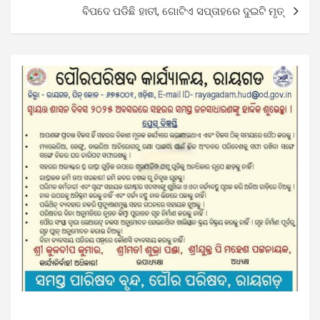
ବିପଦେ ପଡିଛି ହାତୀ, ଗୋଟିଏ ସପ୍ତାହରେ ଦୁଇଟି ମୃତ୍