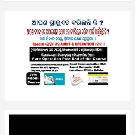
Video
Player