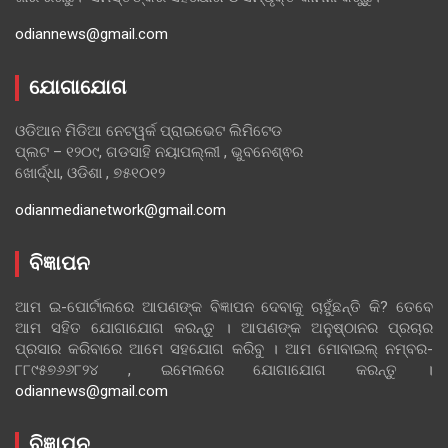
odiannews@gmail.com
ଯୋଗାଯୋଗ
ଓଡିଆନ ମିଡିଆ ନେଟୱର୍କ ପ୍ରାଇଭେଟ ଲିମିଟେଡ
ପ୍ଲଟ – ୧୨୦୯, ଗଡସାହି ନୟାପଲ୍ଲୀ , ଭୁବନେଶ୍ଵର
ଖୋର୍ଦ୍ଧା, ଓଡିଶା , ୭୫୧୦୧୨
odianmedianetwork@gmail.com
ବିଜ୍ଞାପନ
ଆମ ଇ-ପୋର୍ଟାଲରେ ଆପଣଙ୍କ ବିଜ୍ଞାପନ ଦେବାକୁ ଚାହୁଁଛନ୍ତି କି? ତେବେ
ଆମ ସହିତ ଯୋଗାଯୋଗ କରନ୍ତୁ । ଆପଣଙ୍କ ଅନୁଷ୍ଠାନର ପ୍ରଚାର
ପ୍ରସାର କରିବାରେ ଆମେ ସହଯୋଗ କରିବୁ । ଆମ ମୋବାଇଲ୍ ନମ୍ବର-
୮୮୯୫୭୬୬୮୨୪ , ଇମେଲରେ ଯୋଗାଯୋଗ କରନ୍ତୁ ।
odiannews@gmail.com
ବିଜ୍ଞାପନ