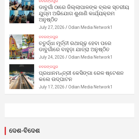
ନବରଙ୍ଗପୁର
ଡାବୁଗାଁ ଠାରେ ଜିଲ୍ଲାପାଳଙ୍କ ବ୍ଲକ ସ୍ତରୀୟ
ଯୁଗ୍ମ ଅଭିଯୋଗ ଶୁଣାଣି କାର୍ଯ୍ୟକ୍ରମ
ଅନୁଷ୍ଠିତ
July 27, 2026
Odian Media Network1
ନବରଙ୍ଗପୁର
ଚତୁର୍ଦ୍ଧା ମୂର୍ତ୍ତୀ ରଥାରୂଢ଼ ହେବା ପରେ
ଡାବୁଗାଁରେ ବାହୁଡ଼ା ଯାତ୍ରା ଅନୁଷ୍ଠିତ
July 24, 2026
Odian Media Network1
ନବରଙ୍ଗପୁର
ପ୍ରଧାନମନ୍ତ୍ରୀ କେସିଙ୍ଗା ରେଳ ଷ୍ଟେଶନ
କଲେ ଉଦ୍‌ଘାଟନ
July 17, 2026
Odian Media Network1
ଦେଶ-ବିଦେଶ