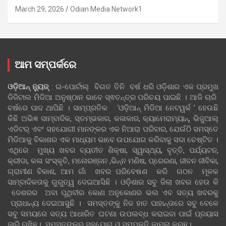
March 29, 2026
Odian Media Network1
ଆମ ସମ୍ପର୍କରେ
ଓଡ଼ିଆନ୍‍ ନ୍ୟୁଜ୍‍
: ଇ-ପୋର୍ଟାଲ୍ ବିଗତ ତିନି ବର୍ଷ ଧରି ଓଡ଼ିଶାର ଏକ ପ୍ରମୁଖ
ଡିଜିଟାଲ ମିଡିଆ ଅନୁଷ୍ଠାନ ଭାବେ ସ୍ଵତନ୍ତ୍ର ପରିଚୟ ପାଇଛି । ଆଜି ଚାରି
ବର୍ଷରେ ପାଦ ଥାପିଛି । ସାମ୍ପ୍ରତିକ ‘ଓଡ଼ିଆନ୍‍ ମିଡିଆ ନେଟୱର୍କ ’ ହେଉଛି
କିଛି ଅଭିଜ୍ଞ ସାମ୍ବାଦିକ, ସ୍ତମ୍ଭକାର, କଳାକାର, କ୍ୟାମେରାମ୍ୟାନ୍, ଭିଜୁଆଲ୍
ଏଡିଟର୍ ଏବଂ ସହଯୋଗୀ ମାନଙ୍କର ଏକ ନିଆରା ପରିବାର, ଯେଉଁଠି ସମସ୍ତେ
ମିଡିଆକୁ ବିକାଶର ଏକ ମାଧ୍ୟମ ଭାବେ ଉପଯୋଗ କରିବାକୁ ସଦା ଚେଷ୍ଟିତ ।
ଏଥିରେ ମୁଖ୍ୟ ଖବର ବ୍ୟତୀତ ଶିକ୍ଷା, ସ୍ୱାସ୍ଥ୍ୟ, ବୃତ୍ତି, ପର୍ଯ୍ୟଟନ,
କ୍ରୀଡା, କଳା ସଂସ୍କୃତି, ମନୋରଞ୍ଜନ ,ଭିନ୍ନ ମଣିଷ, ପ୍ରେରଣା, ଜୀବନ ଜୀବିକା,
ଗ୍ରାମୀଣ ବିକାଶ, ଆମ ଗାଁ ଖବର ପରିବେଷଣ କରି ଗଠନ ମୂଳକ
ସାମ୍ବାଦିକତାକୁ ଗୁରୁତ୍ୱ ଦେଇଆସିଛି । ଓଡ଼ିଶାର ସବୁ ଜିଲା ଖବର ହେଉ କି
ଦେଶରର ଅବା ପୃଥିବୀର କୋଣ ଅନୁକୋଣର ଭଲ ଏବ ସତ୍ୟ ଖବରକୁ
ପ୍ରାଧାନ୍ୟ ଦେଇଆସୁଛି । ସମସ୍ତଙ୍କୁ ନିଜ ହାତ ପାହାନ୍ତାରେ ସବୁ ବେଳେ
ସବୁ ସମୟରେ ସତ୍ୟ ଆଧାରିତ ଘଟଣା ଉପଲବ୍ଧ କରାଇବା ପାଇଁ ପ୍ରୟାସ
ଜାରି ରଖିଛୁ। ସମସ୍ତଙ୍କର ସହଯୋଗ ଓ ସମ୍ପୃକ୍ତି କାମନା କରୁଛୁ।