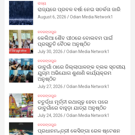
ରାଜ୍ୟ
ରାଜ୍ୟରେ ପ୍ରବଳ ବର୍ଷା ନେଇ ସତର୍କତା ଜାରି
August 6, 2026
Odian Media Network1
ନବରଙ୍ଗପୁର
କେଲିଆ ଶୈବ ପୀଠରେ ବୋଲବମ ପାଇଁ
ପ୍ରସ୍ତୁତି ବୈଠକ ଅନୁଷ୍ଠିତ
July 30, 2026
Odian Media Network1
ନବରଙ୍ଗପୁର
ଡାବୁଗାଁ ଠାରେ ଜିଲ୍ଲାପାଳଙ୍କ ବ୍ଲକ ସ୍ତରୀୟ
ଯୁଗ୍ମ ଅଭିଯୋଗ ଶୁଣାଣି କାର୍ଯ୍ୟକ୍ରମ
ଅନୁଷ୍ଠିତ
July 27, 2026
Odian Media Network1
ନବରଙ୍ଗପୁର
ଚତୁର୍ଦ୍ଧା ମୂର୍ତ୍ତୀ ରଥାରୂଢ଼ ହେବା ପରେ
ଡାବୁଗାଁରେ ବାହୁଡ଼ା ଯାତ୍ରା ଅନୁଷ୍ଠିତ
July 24, 2026
Odian Media Network1
ନବରଙ୍ଗପୁର
ପ୍ରଧାନମନ୍ତ୍ରୀ କେସିଙ୍ଗା ରେଳ ଷ୍ଟେଶନ