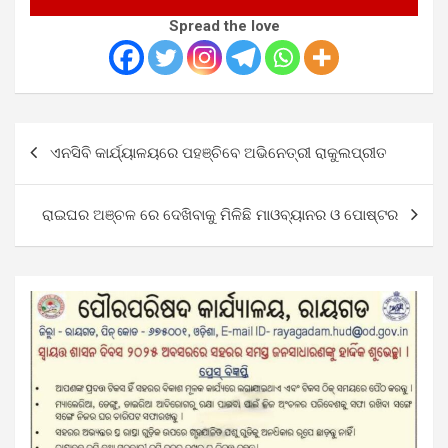
Spread the love
Post
ଏନସିବି କାର୍ଯ୍ୟାଳୟରେ ପହଞ୍ଚିବେ ଅଭିନେତ୍ରୀ ରାକୁଲପ୍ରୀତ
navigation
ରାଇଘର ଅଞ୍ଚଳ ରେ ଦେଖିବାକୁ ମିଳିଛି ମାଓବ୍ୟାନର ଓ ପୋଷ୍ଟର