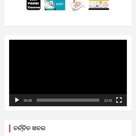
Video
Player
00:00
12:41
ଚର୍ଚ୍ଚିତ ଖବର