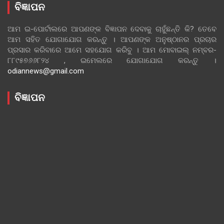
ବିଜ୍ଞାପନ
ଆମ ଇ-ପୋର୍ଟାଲରେ ଆପଣଙ୍କ ବିଜ୍ଞାପନ ଦେବାକୁ ଚାହୁଁଛନ୍ତି କି? ତେବେ
ଆମ ସହିତ ଯୋଗାଯୋଗ କରନ୍ତୁ । ଆପଣଙ୍କ ଅନୁଷ୍ଠାନର ପ୍ରଚାର
ପ୍ରସାର କରିବାରେ ଆମେ ସହଯୋଗ କରିବୁ । ଆମ ମୋବାଇଲ୍ ନମ୍ବର-
୮୮୯୫୭୬୬୮୨୪ , ଇମେଲରେ ଯୋଗାଯୋଗ କରନ୍ତୁ ।
odiannews@gmail.com
ବିଜ୍ଞାପନ