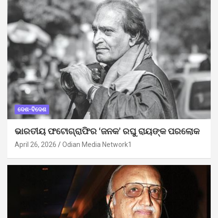
ଦେଶ-ବିଦେଶ
ଭାରତୀୟ ଫଟୋଗ୍ରାଫିର ‘ଜନକ’ ରଘୁ ରାୟଙ୍କ ପରଲୋକ
April 26, 2026
Odian Media Network1