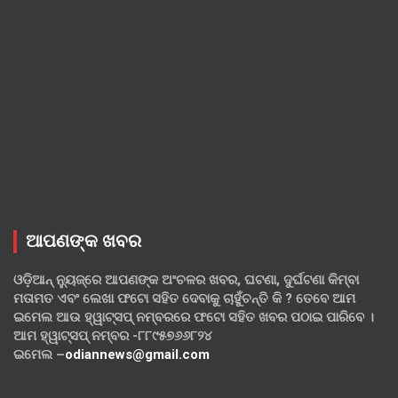
ଆପଣଙ୍କ ଖବର
ଓଡ଼ିଆନ୍ ନ୍ୟୁଜ୍‌ରେ ଆପଣଙ୍କ ଅଂଚଳର ଖବର, ଘଟଣା, ଦୁର୍ଘଟଣା କିମ୍ବା
ମତାମତ ଏବଂ ଲେଖା ଫଟୋ ସହିତ ଦେବାକୁ ଚାହୁଁଚନ୍ତି କି ? ତେବେ ଆମ
ଇମେଲ ଆଉ ହ୍ୱାଟ୍‌ସପ୍ ନମ୍ବରରେ ଫଟୋ ସହିତ ଖବର ପଠାଇ ପାରିବେ ।
ଆମ ହ୍ୱାଟ୍‌ସପ୍ ନମ୍ବର -୮୮୯୫୭୬୬୮୨୪
ଇମେଲ –
odiannews@gmail.com