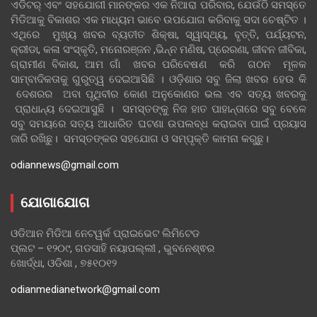
ଏଡିଟର୍ ଏବଂ ସହଯୋଗୀ ମାନଙ୍କର ଏକ ନିଆରା ପରିବାର, ଯେଉଁଠି ସମସ୍ତେ
ମିଡିଆକୁ ବିକାଶର ଏକ ମାଧ୍ୟମ ଭାବେ ଉପଯୋଗ କରିବାକୁ ସଦା ଚେଷ୍ଟିତ ।
ଏଥିରେ ମୁଖ୍ୟ ଖବର ବ୍ୟତୀତ ଶିକ୍ଷା, ସ୍ୱାସ୍ଥ୍ୟ, ବୃତ୍ତି, ପର୍ଯ୍ୟଟନ,
କ୍ରୀଡା, କଳା ସଂସ୍କୃତି, ମନୋରଞ୍ଜନ ,ଭିନ୍ନ ମଣିଷ, ପ୍ରେରଣା, ଜୀବନ ଜୀବିକା,
ଗ୍ରାମୀଣ ବିକାଶ, ଆମ ଗାଁ ଖବର ପରିବେଷଣ କରି ଗଠନ ମୂଳକ
ସାମ୍ବାଦିକତାକୁ ଗୁରୁତ୍ୱ ଦେଇଆସିଛି । ଓଡ଼ିଶାର ସବୁ ଜିଲା ଖବର ହେଉ କି
ଦେଶରର ଅବା ପୃଥିବୀର କୋଣ ଅନୁକୋଣର ଭଲ ଏବ ସତ୍ୟ ଖବରକୁ
ପ୍ରାଧାନ୍ୟ ଦେଇଆସୁଛି । ସମସ୍ତଙ୍କୁ ନିଜ ହାତ ପାହାନ୍ତାରେ ସବୁ ବେଳେ
ସବୁ ସମୟରେ ସତ୍ୟ ଆଧାରିତ ଘଟଣା ଉପଲବ୍ଧ କରାଇବା ପାଇଁ ପ୍ରୟାସ
ଜାରି ରଖିଛୁ। ସମସ୍ତଙ୍କର ସହଯୋଗ ଓ ସମ୍ପୃକ୍ତି କାମନା କରୁଛୁ।
odiannews@gmail.com
ଯୋଗାଯୋଗ
ଓଡିଆନ ମିଡିଆ ନେଟୱର୍କ ପ୍ରାଇଭେଟ ଲିମିଟେଡ
ପ୍ଲଟ – ୧୨୦୯, ଗଡସାହି ନୟାପଲ୍ଲୀ , ଭୁବନେଶ୍ଵର
ଖୋର୍ଦ୍ଧା, ଓଡିଶା , ୭୫୧୦୧୨
odianmedianetwork@gmail.com