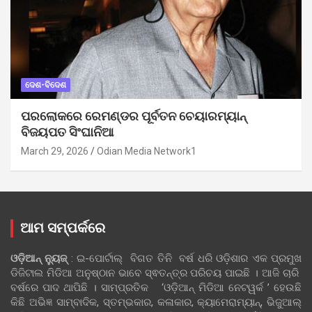
ଦେଶ-ବିଦେଶ
ପରଲୋକରେ ରେମଣ୍ଡର ପୂର୍ବତନ ଚେୟାରମ୍ୟାନ୍
ବିଜୟପତ ସିଂଘାନିଆ
March 29, 2026
Odian Media Network1
ଆମ ସମ୍ପର୍କରେ
ଓଡ଼ିଆନ୍‍ ନ୍ୟୁଜ୍‍
: ଇ-ପୋର୍ଟାଲ୍ ବିଗତ ତିନି ବର୍ଷ ଧରି ଓଡ଼ିଶାର ଏକ ପ୍ରମୁଖ
ଡିଜିଟାଲ ମିଡିଆ ଅନୁଷ୍ଠାନ ଭାବେ ସ୍ଵତନ୍ତ୍ର ପରିଚୟ ପାଇଛି । ଆଜି ଚାରି
ବର୍ଷରେ ପାଦ ଥାପିଛି । ସାମ୍ପ୍ରତିକ ‘ଓଡ଼ିଆନ୍‍ ମିଡିଆ ନେଟୱର୍କ ’ ହେଉଛି
କିଛି ଅଭିଜ୍ଞ ସାମ୍ବାଦିକ, ସ୍ତମ୍ଭକାର, କଳାକାର, କ୍ୟାମେରାମ୍ୟାନ୍, ଭିଜୁଆଲ୍