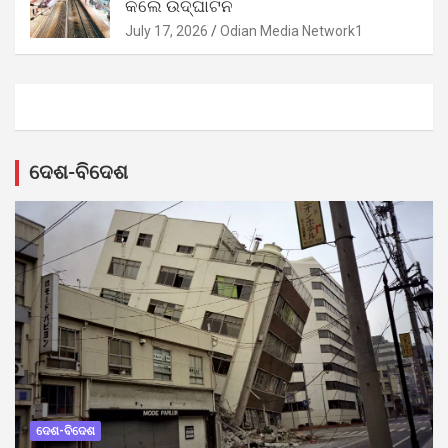
କଲେ ଉଦ୍‌ଘାଟନ
July 17, 2026
Odian Media Network1
ଦେଶ-ବିଦେଶ
ଦେଶ-ବିଦେଶ