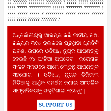
?? ??????? ???????? ???????? ? ????? ????? ???????
???? ????? ??????????? ?????? ???????? ???????? ?
???? ????? ????? ? ????????? ????? ?????? ??????
???? ????? ?????? ???????? ?
ଅନ୍ତର୍ଜାତୀୟରୁ ଆରମ୍ଭ କରି ଜାତୀୟ ତଥା
ରାଜ୍ୟର ୩୧୪ ବ୍ଲକରେ ଘଟୁଥିବା ପ୍ରତିଟି
ଘଟଣା ଉପରେ ଓଡିଆନ୍ ନ୍ୟୁଜ ଆପଣଙ୍କୁ
ଦେଉଛି ୨୪ ଘଂଟିଆ ଅପଡେଟ | କରୋନାର
ସଂକଟ ସମୟରେ ଆମେ ଲୋଡୁଛୁ ଆପଣଙ୍କ
ସହଯୋଗ । ଓଡିଆନ୍ ନ୍ୟୁଜ ଡିଜିଟାଲ
ମିଡିଆକୁ ଆର୍ଥିକ ସମର୍ଥନ ଜଣାଇ ଆଂଚଳିକ
ସାମ୍ବାଦିକତାକୁ ଶକ୍ତିଶାଳୀ କରନ୍ତୁ |
SUPPORT US