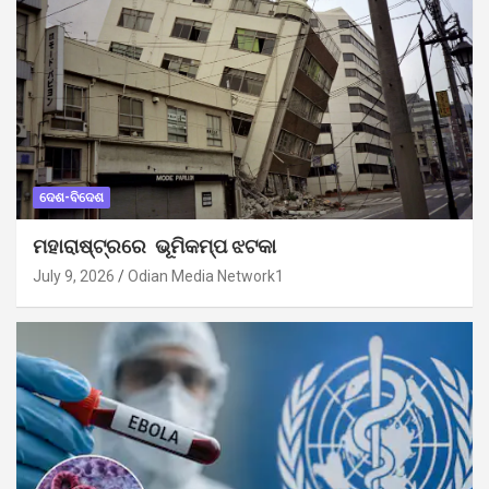
ଦେଶ-ବିଦେଶ
ମହାରାଷ୍ଟ୍ରରେ ଭୂମିକମ୍ପ ଝଟକା
July 9, 2026
Odian Media Network1