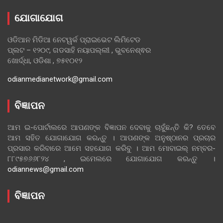
ଯୋଗାଯୋଗ
ଓଡିଆନ ମିଡିଆ ନେଟୱର୍କ ପ୍ରାଇଭେଟ ଲିମିଟେଡ
ପ୍ଲଟ – ୧୨୦୯, ଗଡସାହି ନୟାପଲ୍ଲୀ , ଭୁବନେଶ୍ଵର
ଖୋର୍ଦ୍ଧା, ଓଡିଶା , ୭୫୧୦୧୨
odianmedianetwork@gmail.com
ବିଜ୍ଞାପନ
ଆମ ଇ-ପୋର୍ଟାଲରେ ଆପଣଙ୍କ ବିଜ୍ଞାପନ ଦେବାକୁ ଚାହୁଁଛନ୍ତି କି? ତେବେ
ଆମ ସହିତ ଯୋଗାଯୋଗ କରନ୍ତୁ । ଆପଣଙ୍କ ଅନୁଷ୍ଠାନର ପ୍ରଚାର
ପ୍ରସାର କରିବାରେ ଆମେ ସହଯୋଗ କରିବୁ । ଆମ ମୋବାଇଲ୍ ନମ୍ବର-
୮୮୯୫୭୬୬୮୨୪ , ଇମେଲରେ ଯୋଗାଯୋଗ କରନ୍ତୁ ।
odiannews@gmail.com
ବିଜ୍ଞାପନ