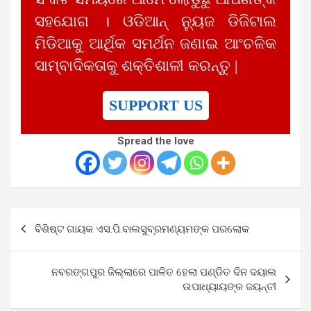
ସହଯୋଗ । ଓଡିଆନ୍ ନ୍ୟୁଜ ଡିଜିଟାଲ
ମିଡିଆକୁ ଆର୍ଥିକ ସମର୍ଥନ ଜଣାଇ ଆଂଚଳିକ
ସାମ୍ବାଦିକତାକୁ ଶକ୍ତିଶାଳୀ କରନ୍ତୁ |
SUPPORT US
Spread the love
Post
ବିଶିଷ୍ଟ ଗାୟକ ଏସ.ପି.ବାଲସୁବ୍ରମଣ୍ୟମଙ୍କ ପରଲୋକ
navigation
ନବରଙ୍ଗପୁର ଜିଲ୍ଲାରେ ପାଳିତ ହେଲା ପଣ୍ଡିତ ଦିନ ଦୟାଲ
ଉପାଧ୍ୟାୟଙ୍କ ଜୟନ୍ତୀ