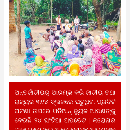
ଅନ୍ତର୍ଜାତୀୟରୁ ଆରମ୍ଭ କରି ଜାତୀୟ ତଥା
ରାଜ୍ୟର ୩୧୪ ବ୍ଲକରେ ଘଟୁଥିବା ପ୍ରତିଟି
ଘଟଣା ଉପରେ ଓଡିଆନ୍ ନ୍ୟୁଜ ଆପଣଙ୍କୁ
ଦେଉଛି ୨୪ ଘଂଟିଆ ଅପଡେଟ | କରୋନାର
ସଂକଟ ସମୟରେ ଆମେ ଲୋଡୁଛୁ ଆପଣଙ୍କ