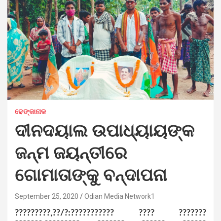
ଢେଙ୍କାନାଳ
ଦୀନଦୟାଲ ଉପାଧ୍ୟାୟଙ୍କ
ଜନ୍ମ ଜୟନ୍ତୀରେ
ଗୋମାତାଙ୍କୁ ବନ୍ଦାପନା
September 25, 2020
Odian Media Network1
?????????,??/?:??????????? ???? ???????