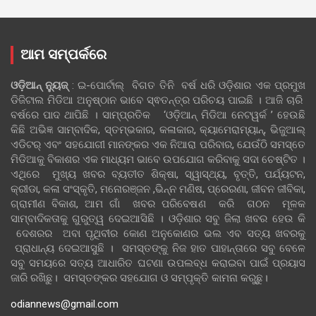
ଆମ ସମ୍ପର୍କରେ
ଓଡ଼ିଆନ୍‍ ନ୍ୟୁଜ୍‍
: ଇ-ପୋର୍ଟାଲ୍ ବିଗତ ତିନି ବର୍ଷ ଧରି ଓଡ଼ିଶାର ଏକ ପ୍ରମୁଖ
ଡିଜିଟାଲ ମିଡିଆ ଅନୁଷ୍ଠାନ ଭାବେ ସ୍ଵତନ୍ତ୍ର ପରିଚୟ ପାଇଛି । ଆଜି ଚାରି
ବର୍ଷରେ ପାଦ ଥାପିଛି । ସାମ୍ପ୍ରତିକ ‘ଓଡ଼ିଆନ୍‍ ମିଡିଆ ନେଟୱର୍କ ’ ହେଉଛି
କିଛି ଅଭିଜ୍ଞ ସାମ୍ବାଦିକ, ସ୍ତମ୍ଭକାର, କଳାକାର, କ୍ୟାମେରାମ୍ୟାନ୍, ଭିଜୁଆଲ୍
ଏଡିଟର୍ ଏବଂ ସହଯୋଗୀ ମାନଙ୍କର ଏକ ନିଆରା ପରିବାର, ଯେଉଁଠି ସମସ୍ତେ
ମିଡିଆକୁ ବିକାଶର ଏକ ମାଧ୍ୟମ ଭାବେ ଉପଯୋଗ କରିବାକୁ ସଦା ଚେଷ୍ଟିତ ।
ଏଥିରେ ମୁଖ୍ୟ ଖବର ବ୍ୟତୀତ ଶିକ୍ଷା, ସ୍ୱାସ୍ଥ୍ୟ, ବୃତ୍ତି, ପର୍ଯ୍ୟଟନ,
କ୍ରୀଡା, କଳା ସଂସ୍କୃତି, ମନୋରଞ୍ଜନ ,ଭିନ୍ନ ମଣିଷ, ପ୍ରେରଣା, ଜୀବନ ଜୀବିକା,
ଗ୍ରାମୀଣ ବିକାଶ, ଆମ ଗାଁ ଖବର ପରିବେଷଣ କରି ଗଠନ ମୂଳକ
ସାମ୍ବାଦିକତାକୁ ଗୁରୁତ୍ୱ ଦେଇଆସିଛି । ଓଡ଼ିଶାର ସବୁ ଜିଲା ଖବର ହେଉ କି
ଦେଶରର ଅବା ପୃଥିବୀର କୋଣ ଅନୁକୋଣର ଭଲ ଏବ ସତ୍ୟ ଖବରକୁ
ପ୍ରାଧାନ୍ୟ ଦେଇଆସୁଛି । ସମସ୍ତଙ୍କୁ ନିଜ ହାତ ପାହାନ୍ତାରେ ସବୁ ବେଳେ
ସବୁ ସମୟରେ ସତ୍ୟ ଆଧାରିତ ଘଟଣା ଉପଲବ୍ଧ କରାଇବା ପାଇଁ ପ୍ରୟାସ
ଜାରି ରଖିଛୁ। ସମସ୍ତଙ୍କର ସହଯୋଗ ଓ ସମ୍ପୃକ୍ତି କାମନା କରୁଛୁ।
odiannews@gmail.com