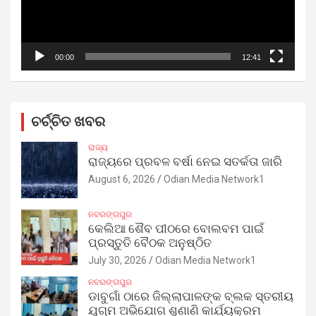
00:00
12:41
ଚର୍ଚ୍ଚିତ ଖବର
ରାଜ୍ୟ
ରାଜ୍ୟରେ ପ୍ରବଳ ବର୍ଷା ନେଇ ସତର୍କତା ଜାରି
August 6, 2026
Odian Media Network1
ନବରଙ୍ଗପୁର
କେଲିଆ ଶୈବ ପୀଠରେ ବୋଲବମ ପାଇଁ
ପ୍ରସ୍ତୁତି ବୈଠକ ଅନୁଷ୍ଠିତ
July 30, 2026
Odian Media Network1
ନବରଙ୍ଗପୁର
ଡାବୁଗାଁ ଠାରେ ଜିଲ୍ଲାପାଳଙ୍କ ବ୍ଲକ ସ୍ତରୀୟ
ଯୁଗ୍ମ ଅଭିଯୋଗ ଶୁଣାଣି କାର୍ଯ୍ୟକ୍ରମ