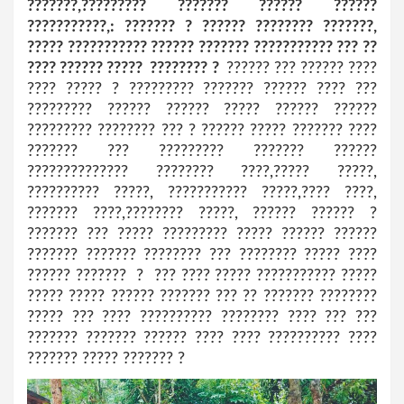
???????,????????? ??????? ?????? ??????
???????????,: ??????? ? ?????? ???????? ???????,
????? ??????????? ?????? ??????? ??????????? ??? ??
???? ?????? ????? ???????? ?
?????? ??? ?????? ????
???? ????? ? ????????? ??????? ?????? ???? ???
????????? ?????? ?????? ????? ?????? ??????
????????? ???????? ??? ? ?????? ????? ??????? ????
??????? ??? ????????? ??????? ??????
?????????????? ???????? ????,????? ?????,
?????????? ?????, ??????????? ?????,???? ????,
??????? ????,???????? ?????, ?????? ?????? ?
??????? ??? ????? ????????? ????? ?????? ??????
??????? ??????? ???????? ??? ???????? ????? ????
?????? ??????? ? ??? ???? ????? ??????????? ?????
????? ????? ?????? ??????? ??? ?? ??????? ????????
????? ??? ???? ?????????? ???????? ???? ??? ???
??????? ??????? ?????? ???? ???? ?????????? ????
??????? ????? ??????? ?