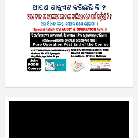
Video
Player