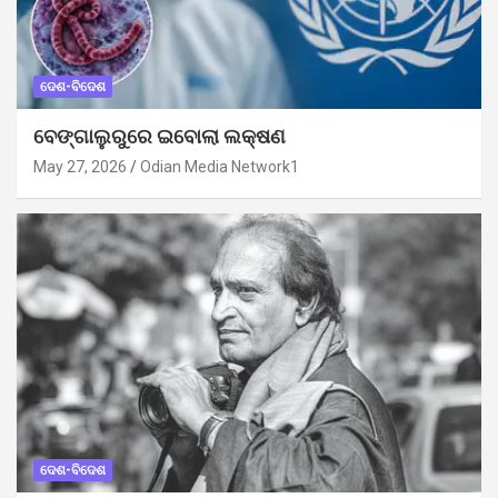
ଦେଶ-ବିଦେଶ
ବେଙ୍ଗାଲୁରୁରେ ଇବୋଲା ଲକ୍ଷଣ
May 27, 2026
Odian Media Network1
ଦେଶ-ବିଦେଶ