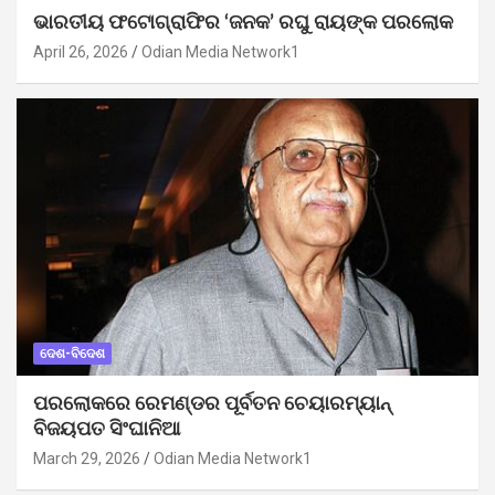
ଭାରତୀୟ ଫଟୋଗ୍ରାଫିର ‘ଜନକ’ ରଘୁ ରାୟଙ୍କ ପରଲୋକ
April 26, 2026
Odian Media Network1
ଦେଶ-ବିଦେଶ
ପରଲୋକରେ ରେମଣ୍ଡର ପୂର୍ବତନ ଚେୟାରମ୍ୟାନ୍
ବିଜୟପତ ସିଂଘାନିଆ
March 29, 2026
Odian Media Network1