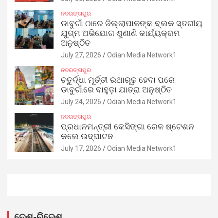
ନବରଙ୍ଗପୁର
ଡାବୁଗାଁ ଠାରେ ଜିଲ୍ଲାପାଳଙ୍କ ବ୍ଲକ ସ୍ତରୀୟ
ଯୁଗ୍ମ ଅଭିଯୋଗ ଶୁଣାଣି କାର୍ଯ୍ୟକ୍ରମ
ଅନୁଷ୍ଠିତ
July 27, 2026
Odian Media Network1
ନବରଙ୍ଗପୁର
ଚତୁର୍ଦ୍ଧା ମୂର୍ତ୍ତୀ ରଥାରୂଢ଼ ହେବା ପରେ
ଡାବୁଗାଁରେ ବାହୁଡ଼ା ଯାତ୍ରା ଅନୁଷ୍ଠିତ
July 24, 2026
Odian Media Network1
ନବରଙ୍ଗପୁର
ପ୍ରଧାନମନ୍ତ୍ରୀ କେସିଙ୍ଗା ରେଳ ଷ୍ଟେଶନ
କଲେ ଉଦ୍‌ଘାଟନ
July 17, 2026
Odian Media Network1
ଦେଶ-ବିଦେଶ