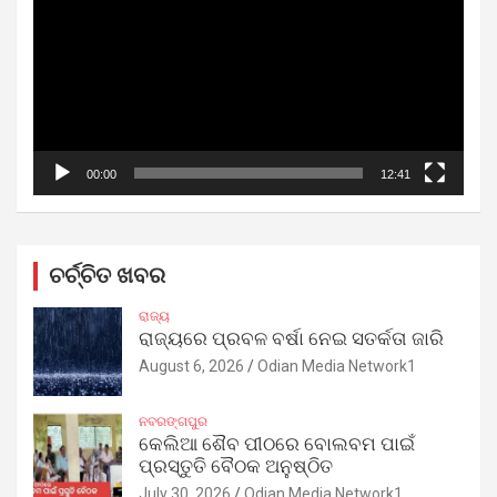
00:00
12:41
ଚର୍ଚ୍ଚିତ ଖବର
ରାଜ୍ୟ
ରାଜ୍ୟରେ ପ୍ରବଳ ବର୍ଷା ନେଇ ସତର୍କତା ଜାରି
August 6, 2026
Odian Media Network1
ନବରଙ୍ଗପୁର
କେଲିଆ ଶୈବ ପୀଠରେ ବୋଲବମ ପାଇଁ
ପ୍ରସ୍ତୁତି ବୈଠକ ଅନୁଷ୍ଠିତ
July 30, 2026
Odian Media Network1