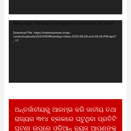
Video
Media error: Format(s) not supported or source(s) not found
Player
Download File: https://matimaanews.in/wp-
content/uploads/2020/09/WhatsApp-Video-2020-09-28-at-9.09.04-PM.mp4?
_=2
ଅନ୍ତର୍ଜାତୀୟରୁ ଆରମ୍ଭ କରି ଜାତୀୟ ତଥା
ରାଜ୍ୟର ୩୧୪ ବ୍ଲକରେ ଘଟୁଥିବା ପ୍ରତିଟି
ଘଟଣା ଉପରେ ଓଡିଆନ୍ ନ୍ୟୁଜ ଆପଣଙ୍କୁ