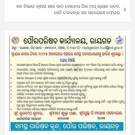
ବନ ବିଭାଗ ଦ୍ଵାରା ଶାଳ କାଠ ବୋଝେଇ ପିକ ଅପ୍ ଭ୍ୟାନ ଜବତ,
ଗାଡି ଚଳକଙ୍କ ସହ ସହଯୋଗୀ ଫେରାର