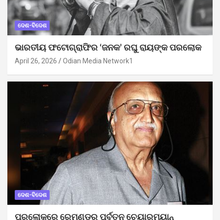
ଦେଶ-ବିଦେଶ
ଭାରତୀୟ ଫଟୋଗ୍ରାଫିର ‘ଜନକ’ ରଘୁ ରାୟଙ୍କ ପରଲୋକ
April 26, 2026
Odian Media Network1
ଦେଶ-ବିଦେଶ
ପରଲୋକରେ ରେମଣ୍ଡର ପୂର୍ବତନ ଚେୟାରମ୍ୟାନ୍