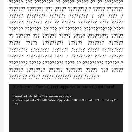
?????? ??? ???????? ?? ????? ????? ?? ?? ????????
??????? ??????? ??? ????? ???????? ? ????? ???????
?????? ???????? ??????? ???????? ? ??? ???? ?
?????? ??????? ??? ?? ?????? ???????? ???? ?????
?????? ??????? ?? ??? ?? ??????? ???????????? ????
?? ?????? ??? ?????? ????? ????? ????????? ?????
????? ????? ????????? ?????? ??????? ??????
???????? ???????? ??????? ?????? ????? ?????????
?????? ??????????? ???? ? ????????? ????? ??????
???????? ????? ????????? ???? ?? ????????? ?????? ?
?????? ???????? ?????? ??????? ????? ??? ?????
????? ?? ????? ????? ??????? ???? ????? ?
Video
Media error: Format(s) not supported or source(s) not found
Player
Download File: https://matimaanews.in/wp-
content/uploads/2020/09/WhatsApp-Video-2020-09-28-at-9.09.05-PM.mp4?
_=1