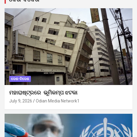
ଦେଶ-ବିଦେଶ
ମହାରାଷ୍ଟ୍ରରେ ଭୂମିକମ୍ପ ଝଟକା
July 9, 2026
Odian Media Network1