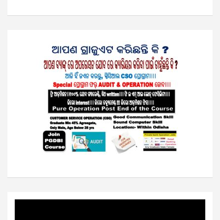
Video
Player