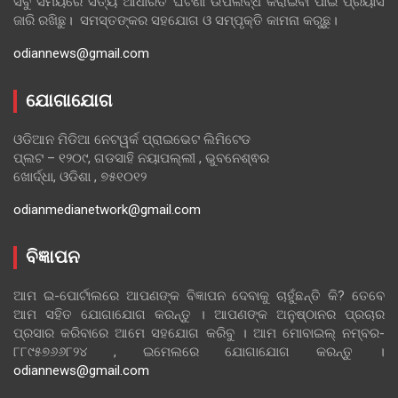
ସବୁ ସମୟରେ ସତ୍ୟ ଆଧାରିତ ଘଟଣା ଉପଲବ୍ଧ କରାଇବା ପାଇଁ ପ୍ରୟାସ
ଜାରି ରଖିଛୁ। ସମସ୍ତଙ୍କର ସହଯୋଗ ଓ ସମ୍ପୃକ୍ତି କାମନା କରୁଛୁ।
odiannews@gmail.com
ଯୋଗାଯୋଗ
ଓଡିଆନ ମିଡିଆ ନେଟୱର୍କ ପ୍ରାଇଭେଟ ଲିମିଟେଡ
ପ୍ଲଟ – ୧୨୦୯, ଗଡସାହି ନୟାପଲ୍ଲୀ , ଭୁବନେଶ୍ଵର
ଖୋର୍ଦ୍ଧା, ଓଡିଶା , ୭୫୧୦୧୨
odianmedianetwork@gmail.com
ବିଜ୍ଞାପନ
ଆମ ଇ-ପୋର୍ଟାଲରେ ଆପଣଙ୍କ ବିଜ୍ଞାପନ ଦେବାକୁ ଚାହୁଁଛନ୍ତି କି? ତେବେ
ଆମ ସହିତ ଯୋଗାଯୋଗ କରନ୍ତୁ । ଆପଣଙ୍କ ଅନୁଷ୍ଠାନର ପ୍ରଚାର
ପ୍ରସାର କରିବାରେ ଆମେ ସହଯୋଗ କରିବୁ । ଆମ ମୋବାଇଲ୍ ନମ୍ବର-
୮୮୯୫୭୬୬୮୨୪ , ଇମେଲରେ ଯୋଗାଯୋଗ କରନ୍ତୁ ।
odiannews@gmail.com