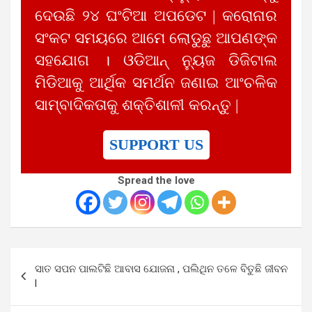
ଦେଉଛି ୨୪ ଘଂଟିଆ ଅପଡେଟ | କରୋନାର
ସଂକଟ ସମୟରେ ଆମେ ଲୋଡୁଛୁ ଆପଣଙ୍କ
ସହଯୋଗ । ଓଡିଆନ୍ ନ୍ୟୁଜ ଡିଜିଟାଲ
ମିଡିଆକୁ ଆର୍ଥିକ ସମର୍ଥନ ଜଣାଇ ଆଂଚଳିକ
ସାମ୍ବାଦିକତାକୁ ଶକ୍ତିଶାଳୀ କରନ୍ତୁ |
SUPPORT US
Spread the love
Post
ସାତ ସପନ ପାଲଟିଛି ଆବାସ ଯୋଜନା , ପଲିଥିନ ତଳେ ବିତୁଛି ଜୀବନ
navigation
l