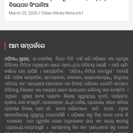
ବିଜୟପତ ସିଂଘାନିଆ
March 29, 2026
Odian Media Network1
ଆମ ସମ୍ପର୍କରେ
ଓଡ଼ିଆନ୍‍ ନ୍ୟୁଜ୍‍
: ଇ-ପୋର୍ଟାଲ୍ ବିଗତ ତିନି ବର୍ଷ ଧରି ଓଡ଼ିଶାର ଏକ ପ୍ରମୁଖ
ଡିଜିଟାଲ ମିଡିଆ ଅନୁଷ୍ଠାନ ଭାବେ ସ୍ଵତନ୍ତ୍ର ପରିଚୟ ପାଇଛି । ଆଜି ଚାରି
ବର୍ଷରେ ପାଦ ଥାପିଛି । ସାମ୍ପ୍ରତିକ ‘ଓଡ଼ିଆନ୍‍ ମିଡିଆ ନେଟୱର୍କ ’ ହେଉଛି
କିଛି ଅଭିଜ୍ଞ ସାମ୍ବାଦିକ, ସ୍ତମ୍ଭକାର, କଳାକାର, କ୍ୟାମେରାମ୍ୟାନ୍, ଭିଜୁଆଲ୍
ଏଡିଟର୍ ଏବଂ ସହଯୋଗୀ ମାନଙ୍କର ଏକ ନିଆରା ପରିବାର, ଯେଉଁଠି ସମସ୍ତେ
ମିଡିଆକୁ ବିକାଶର ଏକ ମାଧ୍ୟମ ଭାବେ ଉପଯୋଗ କରିବାକୁ ସଦା ଚେଷ୍ଟିତ ।
ଏଥିରେ ମୁଖ୍ୟ ଖବର ବ୍ୟତୀତ ଶିକ୍ଷା, ସ୍ୱାସ୍ଥ୍ୟ, ବୃତ୍ତି, ପର୍ଯ୍ୟଟନ,
କ୍ରୀଡା, କଳା ସଂସ୍କୃତି, ମନୋରଞ୍ଜନ ,ଭିନ୍ନ ମଣିଷ, ପ୍ରେରଣା, ଜୀବନ ଜୀବିକା,
ଗ୍ରାମୀଣ ବିକାଶ, ଆମ ଗାଁ ଖବର ପରିବେଷଣ କରି ଗଠନ ମୂଳକ
ସାମ୍ବାଦିକତାକୁ ଗୁରୁତ୍ୱ ଦେଇଆସିଛି । ଓଡ଼ିଶାର ସବୁ ଜିଲା ଖବର ହେଉ କି
ଦେଶରର ଅବା ପୃଥିବୀର କୋଣ ଅନୁକୋଣର ଭଲ ଏବ ସତ୍ୟ ଖବରକୁ
ପ୍ରାଧାନ୍ୟ ଦେଇଆସୁଛି । ସମସ୍ତଙ୍କୁ ନିଜ ହାତ ପାହାନ୍ତାରେ ସବୁ ବେଳେ