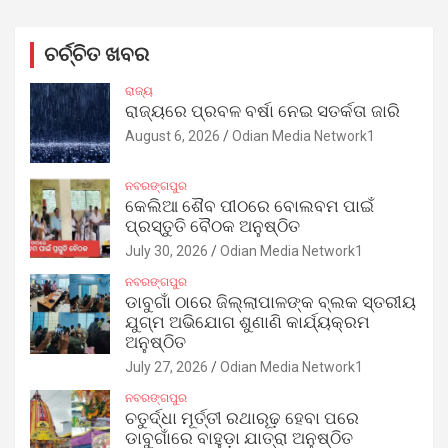
ଚର୍ଚ୍ଚିତ ଖବର
ରାଜ୍ୟ
ରାଜ୍ୟରେ ପ୍ରବଳ ବର୍ଷା ନେଇ ସତର୍କତା ଜାରି
August 6, 2026
Odian Media Network1
ନବରଙ୍ଗପୁର
କେଲିଆ ଶୈବ ପୀଠରେ ବୋଲବମ ପାଇଁ
ପ୍ରସ୍ତୁତି ବୈଠକ ଅନୁଷ୍ଠିତ
July 30, 2026
Odian Media Network1
ନବରଙ୍ଗପୁର
ଡାବୁଗାଁ ଠାରେ ଜିଲ୍ଲାପାଳଙ୍କ ବ୍ଲକ ସ୍ତରୀୟ
ଯୁଗ୍ମ ଅଭିଯୋଗ ଶୁଣାଣି କାର୍ଯ୍ୟକ୍ରମ
ଅନୁଷ୍ଠିତ
July 27, 2026
Odian Media Network1
ନବରଙ୍ଗପୁର
ଚତୁର୍ଦ୍ଧା ମୂର୍ତ୍ତୀ ରଥାରୂଢ଼ ହେବା ପରେ
ଡାବୁଗାଁରେ ବାହୁଡ଼ା ଯାତ୍ରା ଅନୁଷ୍ଠିତ