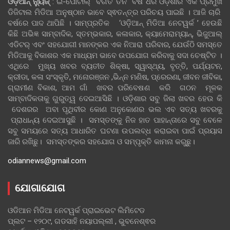
ଓଡ଼ିଆନ୍‍ ନ୍ୟୁଜ୍‍
: ଇ-ପୋର୍ଟାଲ୍ ବିଗତ ତିନି ବର୍ଷ ଧରି ଓଡ଼ିଶାର ଏକ ପ୍ରମୁଖ
ଡିଜିଟାଲ ମିଡିଆ ଅନୁଷ୍ଠାନ ଭାବେ ସ୍ଵତନ୍ତ୍ର ପରିଚୟ ପାଇଛି । ଆଜି ଚାରି
ବର୍ଷରେ ପାଦ ଥାପିଛି । ସାମ୍ପ୍ରତିକ ‘ଓଡ଼ିଆନ୍‍ ମିଡିଆ ନେଟୱର୍କ ’ ହେଉଛି
କିଛି ଅଭିଜ୍ଞ ସାମ୍ବାଦିକ, ସ୍ତମ୍ଭକାର, କଳାକାର, କ୍ୟାମେରାମ୍ୟାନ୍, ଭିଜୁଆଲ୍
ଏଡିଟର୍ ଏବଂ ସହଯୋଗୀ ମାନଙ୍କର ଏକ ନିଆରା ପରିବାର, ଯେଉଁଠି ସମସ୍ତେ
ମିଡିଆକୁ ବିକାଶର ଏକ ମାଧ୍ୟମ ଭାବେ ଉପଯୋଗ କରିବାକୁ ସଦା ଚେଷ୍ଟିତ ।
ଏଥିରେ ମୁଖ୍ୟ ଖବର ବ୍ୟତୀତ ଶିକ୍ଷା, ସ୍ୱାସ୍ଥ୍ୟ, ବୃତ୍ତି, ପର୍ଯ୍ୟଟନ,
କ୍ରୀଡା, କଳା ସଂସ୍କୃତି, ମନୋରଞ୍ଜନ ,ଭିନ୍ନ ମଣିଷ, ପ୍ରେରଣା, ଜୀବନ ଜୀବିକା,
ଗ୍ରାମୀଣ ବିକାଶ, ଆମ ଗାଁ ଖବର ପରିବେଷଣ କରି ଗଠନ ମୂଳକ
ସାମ୍ବାଦିକତାକୁ ଗୁରୁତ୍ୱ ଦେଇଆସିଛି । ଓଡ଼ିଶାର ସବୁ ଜିଲା ଖବର ହେଉ କି
ଦେଶରର ଅବା ପୃଥିବୀର କୋଣ ଅନୁକୋଣର ଭଲ ଏବ ସତ୍ୟ ଖବରକୁ
ପ୍ରାଧାନ୍ୟ ଦେଇଆସୁଛି । ସମସ୍ତଙ୍କୁ ନିଜ ହାତ ପାହାନ୍ତାରେ ସବୁ ବେଳେ
ସବୁ ସମୟରେ ସତ୍ୟ ଆଧାରିତ ଘଟଣା ଉପଲବ୍ଧ କରାଇବା ପାଇଁ ପ୍ରୟାସ
ଜାରି ରଖିଛୁ। ସମସ୍ତଙ୍କର ସହଯୋଗ ଓ ସମ୍ପୃକ୍ତି କାମନା କରୁଛୁ।
odiannews@gmail.com
ଯୋଗାଯୋଗ
ଓଡିଆନ ମିଡିଆ ନେଟୱର୍କ ପ୍ରାଇଭେଟ ଲିମିଟେଡ
ପ୍ଲଟ – ୧୨୦୯, ଗଡସାହି ନୟାପଲ୍ଲୀ , ଭୁବନେଶ୍ଵର