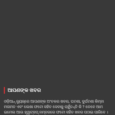
ଆପଣଙ୍କ ଖବର
ଓଡ଼ିଆନ୍ ନ୍ୟୁଜ୍‌ରେ ଆପଣଙ୍କ ଅଂଚଳର ଖବର, ଘଟଣା, ଦୁର୍ଘଟଣା କିମ୍ବା
ମତାମତ ଏବଂ ଲେଖା ଫଟୋ ସହିତ ଦେବାକୁ ଚାହୁଁଚନ୍ତି କି ? ତେବେ ଆମ
ଇମେଲ ଆଉ ହ୍ୱାଟ୍‌ସପ୍ ନମ୍ବରରେ ଫଟୋ ସହିତ ଖବର ପଠାଇ ପାରିବେ ।