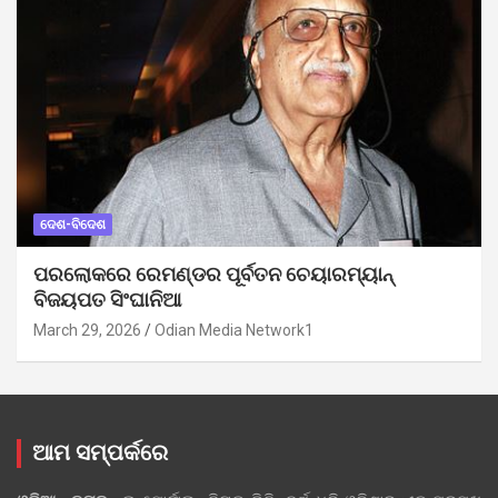
ଦେଶ-ବିଦେଶ
ପରଲୋକରେ ରେମଣ୍ଡର ପୂର୍ବତନ ଚେୟାରମ୍ୟାନ୍
ବିଜୟପତ ସିଂଘାନିଆ
March 29, 2026
Odian Media Network1
ଆମ ସମ୍ପର୍କରେ