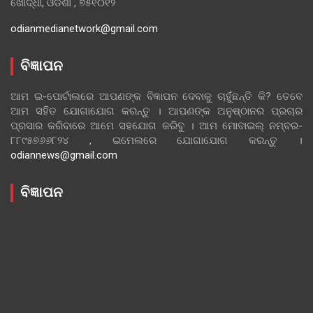
ଖୋର୍ଦ୍ଧା, ଓଡିଶା , ୭୫୧୦୧୨
odianmedianetwork@gmail.com
ବିଜ୍ଞାପନ
ଆମ ଇ-ପୋର୍ଟାଲରେ ଆପଣଙ୍କ ବିଜ୍ଞାପନ ଦେବାକୁ ଚାହୁଁଛନ୍ତି କି? ତେବେ
ଆମ ସହିତ ଯୋଗାଯୋଗ କରନ୍ତୁ । ଆପଣଙ୍କ ଅନୁଷ୍ଠାନର ପ୍ରଚାର
ପ୍ରସାର କରିବାରେ ଆମେ ସହଯୋଗ କରିବୁ । ଆମ ମୋବାଇଲ୍ ନମ୍ବର-
୮୮୯୫୭୬୬୮୨୪ , ଇମେଲରେ ଯୋଗାଯୋଗ କରନ୍ତୁ ।
odiannews@gmail.com
ବିଜ୍ଞାପନ