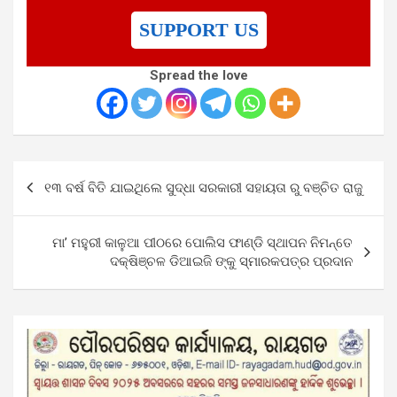
SUPPORT US
Spread the love
Post
୧୩ ବର୍ଷ ବିତି ଯାଇଥିଲେ ସୁଦ୍ଧା ସରକାରୀ ସହାୟତା ରୁ ବଞ୍ଚିତ ରାଜୁ
navigation
ମା’ ମହୁରୀ କାଳୁଆ ପୀଠରେ ପୋଲିସ ଫାଣ୍ଡି ସ୍ଥାପନ ନିମନ୍ତେ
ଦକ୍ଷିଞ୍ଚଳ ଡିଆଇଜି ଙ୍କୁ ସ୍ମାରକପତ୍ର ପ୍ରଦାନ