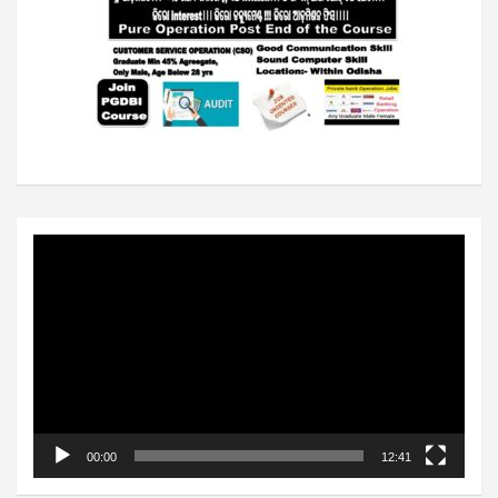
Video
Player
00:00
12:41