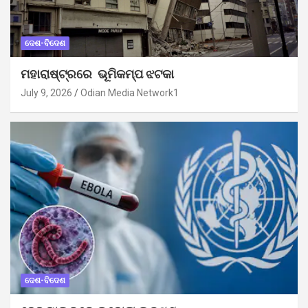
ଦେଶ-ବିଦେଶ
ମହାରାଷ୍ଟ୍ରରେ ଭୂମିକମ୍ପ ଝଟକା
July 9, 2026
Odian Media Network1
ଦେଶ-ବିଦେଶ