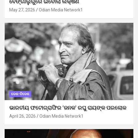
ବେଙ୍ଗାଲୁରୁରେ ଇବୋଲା ଲକ୍ଷଣ
May 27, 2026
Odian Media Network1
ଦେଶ-ବିଦେଶ
ଭାରତୀୟ ଫଟୋଗ୍ରାଫିର ‘ଜନକ’ ରଘୁ ରାୟଙ୍କ ପରଲୋକ
April 26, 2026
Odian Media Network1