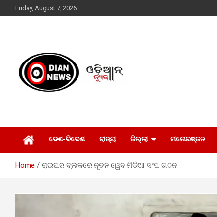
Skip
Friday, August 7, 2026
to
content
ସାରା ଦୁନିଆର ଖବର ଆପଣଙ୍କ ହାତମୁଠାରେ…
ଓଡିଆନ୍ ନ୍ୟୁଜ
ଦେଶ-ବିଦେଶ
ରାଜ୍ୟ
ଜିଲ୍ଲା
ମନୋରଞ୍ଜନ
Home
ରାଇଘର ବ୍ଲକରେ ନୂତନ ୱେବ ମିଡିଆ ସଂଘ ଗଠନ