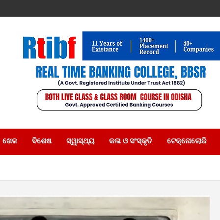
ଖେଳ
ବିଶେଷ
ସ୍ୱାସ୍ଥ୍ୟ
କଳା ଓ ସଂସ୍କୃତି
ଟେକ୍ନୋଲୋଜି