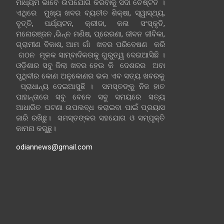
ମାଧ୍ୟମ ଭାବେ ଉପଯୋଗ କରିବାକୁ ସଦା ଚେଷ୍ଟିତ ।
ଏଥିରେ ମୁଖ୍ୟ ଖବର ବ୍ୟତୀତ ଶିକ୍ଷା, ସ୍ୱାସ୍ଥ୍ୟ,
ବୃତ୍ତି, ପର୍ଯ୍ୟଟନ, କ୍ରୀଡା, କଳା ସଂସ୍କୃତି,
ମନୋରଞ୍ଜନ ,ଭିନ୍ନ ମଣିଷ, ପ୍ରେରଣା, ଜୀବନ ଜୀବିକା,
ଗ୍ରାମୀଣ ବିକାଶ, ଆମ ଗାଁ ଖବର ପରିବେଷଣ କରି
ଗଠନ ମୂଳକ ସାମ୍ବାଦିକତାକୁ ଗୁରୁତ୍ୱ ଦେଇଆସିଛି ।
ଓଡ଼ିଶାର ସବୁ ଜିଲା ଖବର ହେଉ କି ଦେଶରର ଅବା
ପୃଥିବୀର କୋଣ ଅନୁକୋଣର ଭଲ ଏବ ସତ୍ୟ ଖବରକୁ
ପ୍ରାଧାନ୍ୟ ଦେଇଆସୁଛି । ସମସ୍ତଙ୍କୁ ନିଜ ହାତ
ପାହାନ୍ତାରେ ସବୁ ବେଳେ ସବୁ ସମୟରେ ସତ୍ୟ
ଆଧାରିତ ଘଟଣା ଉପଲବ୍ଧ କରାଇବା ପାଇଁ ପ୍ରୟାସ
ଜାରି ରଖିଛୁ। ସମସ୍ତଙ୍କର ସହଯୋଗ ଓ ସମ୍ପୃକ୍ତି
କାମନା କରୁଛୁ।
odiannews@gmail.com