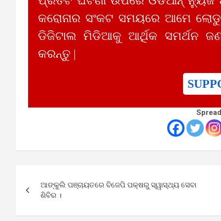
ପ୍ରତିଟି ଘଟଣା ଉପରେ ଓଡିଆନ୍ ନ୍ୟୁଜ
କରୋନାର ସଂକଟ ସମୟରେ ଆମେ ଲୋଡୁଛ
ଡିଜିଟାଲ ମିଡିଆକୁ ଆର୍ଥିକ ସମର୍ଥନ ଜଣ
କରନ୍ତୁ |
SUPP
Spread
Post
ଆଙ୍କୁଲି ପଞ୍ଚାୟତରେ ବିଜେପି ପକ୍ଷରୁ ସ୍ୱାସ୍ଥ୍ୟ ସେବା
navigation
ଶିବିର ।