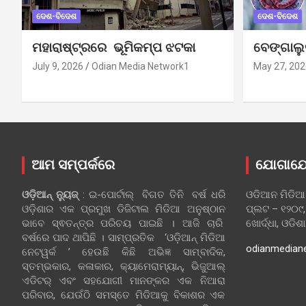
ଦେଶ-ବିଦେଶ
ଦେଶ-ବିଦେଶ
ମହାରାଷ୍ଟ୍ରରେ ଭୂମିକମ୍ପ ଝଟକା
ବେଙ୍ଗାଲ
July 9, 2026
Odian Media Network1
May 27, 202
ଆମ ସମ୍ପର୍କରେ
ଯୋଗାଯ
ଓଡ଼ିଆନ୍‍ ନ୍ୟୁଜ୍‍
: ଇ-ପୋର୍ଟାଲ୍ ବିଗତ ତିନି ବର୍ଷ ଧରି
ଓଡିଆନ ମିଡିଆ
ଓଡ଼ିଶାର ଏକ ପ୍ରମୁଖ ଡିଜିଟାଲ ମିଡିଆ ଅନୁଷ୍ଠାନ
ପ୍ଲଟ – ୧୨୦୯,
ଭାବେ ସ୍ଵତନ୍ତ୍ର ପରିଚୟ ପାଇଛି । ଆଜି ଚାରି
ଖୋର୍ଦ୍ଧା, ଓଡିଶ
ବର୍ଷରେ ପାଦ ଥାପିଛି । ସାମ୍ପ୍ରତିକ ‘ଓଡ଼ିଆନ୍‍ ମିଡିଆ
odianmedian
ନେଟୱର୍କ ’ ହେଉଛି କିଛି ଅଭିଜ୍ଞ ସାମ୍ବାଦିକ,
ସ୍ତମ୍ଭକାର, କଳାକାର, କ୍ୟାମେରାମ୍ୟାନ୍, ଭିଜୁଆଲ୍
ଏଡିଟର୍ ଏବଂ ସହଯୋଗୀ ମାନଙ୍କର ଏକ ନିଆରା
ପରିବାର, ଯେଉଁଠି ସମସ୍ତେ ମିଡିଆକୁ ବିକାଶର ଏକ