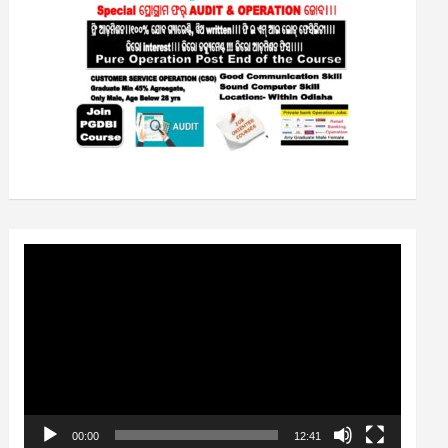
Video
Player
00:00
12:41