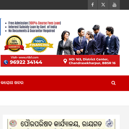
କରୋନା ଖବର