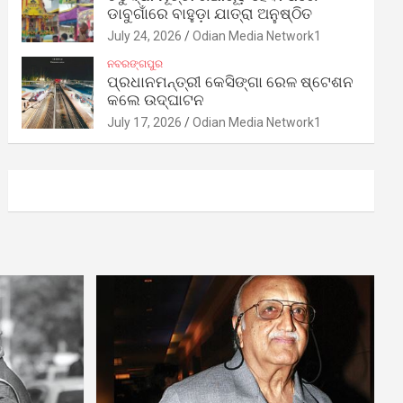
ଡାବୁଗାଁରେ ବାହୁଡ଼ା ଯାତ୍ରା ଅନୁଷ୍ଠିତ
July 24, 2026
Odian Media Network1
ନବରଙ୍ଗପୁର
ପ୍ରଧାନମନ୍ତ୍ରୀ କେସିଙ୍ଗା ରେଳ ଷ୍ଟେଶନ
କଲେ ଉଦ୍‌ଘାଟନ
July 17, 2026
Odian Media Network1