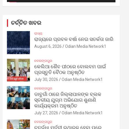
ଚର୍ଚ୍ଚିତ ଖବର
ରାଜ୍ୟ
ରାଜ୍ୟରେ ପ୍ରବଳ ବର୍ଷା ନେଇ ସତର୍କତା ଜାରି
August 6, 2026
Odian Media Network1
ନବରଙ୍ଗପୁର
କେଲିଆ ଶୈବ ପୀଠରେ ବୋଲବମ ପାଇଁ
ପ୍ରସ୍ତୁତି ବୈଠକ ଅନୁଷ୍ଠିତ
July 30, 2026
Odian Media Network1
ନବରଙ୍ଗପୁର
ଡାବୁଗାଁ ଠାରେ ଜିଲ୍ଲାପାଳଙ୍କ ବ୍ଲକ
ସ୍ତରୀୟ ଯୁଗ୍ମ ଅଭିଯୋଗ ଶୁଣାଣି
କାର୍ଯ୍ୟକ୍ରମ ଅନୁଷ୍ଠିତ
July 27, 2026
Odian Media Network1
ନବରଙ୍ଗପୁର
ଚତୁର୍ଦ୍ଧା ମୂର୍ତ୍ତୀ ରଥାରୂଢ଼ ହେବା ପରେ