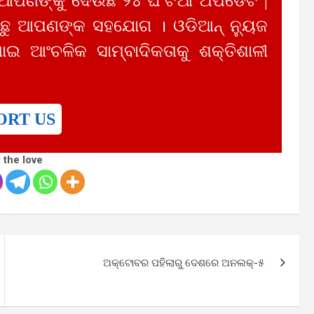
 ଆପଣଙ୍କୁ ଦେଉଛି ୨୪ ଘଂଟିଆ ଅପଡେଟ |
ୁ ଆପଣଙ୍କ ସହଯୋଗ । ଓଡିଆନ୍ ନ୍ୟୁଜ
ାଇ ଆଂଚଳିକ ସାମ୍ବାଦିକତାକୁ ଶକ୍ତିଶାଳୀ
ORT US
 the love
ଅକ୍ଟୋବର ପହିଲାରୁ ଦେଶରେ ଅନଲକ୍-୫