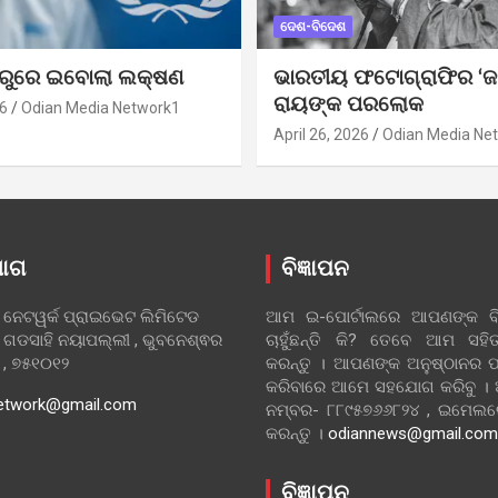
ଦେଶ-ବିଦେଶ
ୁରୁରେ ଇବୋଲା ଲକ୍ଷଣ
ଭାରତୀୟ ଫଟୋଗ୍ରାଫିର ‘ଜ
ରାୟଙ୍କ ପରଲୋକ
6
Odian Media Network1
April 26, 2026
Odian Media Ne
ୋଗ
ବିଜ୍ଞାପନ
 ନେଟୱର୍କ ପ୍ରାଇଭେଟ ଲିମିଟେଡ
ଆମ ଇ-ପୋର୍ଟାଲରେ ଆପଣଙ୍କ ବିଜ
 ଗଡସାହି ନୟାପଲ୍ଲୀ , ଭୁବନେଶ୍ଵର
ଚାହୁଁଛନ୍ତି କି? ତେବେ ଆମ ସ
ା , ୭୫୧୦୧୨
କରନ୍ତୁ । ଆପଣଙ୍କ ଅନୁଷ୍ଠାନର ପ
କରିବାରେ ଆମେ ସହଯୋଗ କରିବୁ ।
etwork@gmail.com
ନମ୍ବର- ୮୮୯୫୭୬୬୮୨୪ , ଇମେ
କରନ୍ତୁ ।
odiannews@gmail.com
ବିଜ୍ଞାପନ