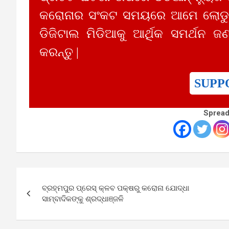
କରୋନାର ସଂକଟ ସମୟରେ ଆମେ ଲୋଡୁଛ
ଡିଜିଟାଲ ମିଡିଆକୁ ଆର୍ଥିକ ସମର୍ଥନ ଜଣ
କରନ୍ତୁ |
SUPP
Spread
Post
ବ୍ରହ୍ମପୁର ପ୍ରେସ୍ କ୍ଳବ ପକ୍ଷରୁ କରୋନା ଯୋଦ୍ଧା
navigation
ସାମ୍ବାଦିକଙ୍କୁ ଶ୍ରଦ୍ଧାଞ୍ଜଳି