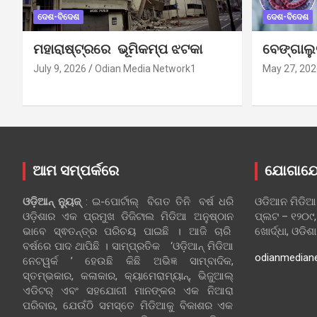
ଦେଶ-ବିଦେଶ
ଦେଶ-ବିଦେଶ
ମହାରାଷ୍ଟ୍ରରେ ଭୂମିକମ୍ପ ଝଟକା
ବେଙ୍ଗାଲ
July 9, 2026
Odian Media Network1
May 27, 202
ଆମ ସମ୍ପର୍କରେ
ଯୋଗାଯ
ଓଡ଼ିଆନ୍‍ ନ୍ୟୁଜ୍‍
: ଇ-ପୋର୍ଟାଲ୍ ବିଗତ ତିନି ବର୍ଷ ଧରି
ଓଡିଆନ ମିଡିଆ
ଓଡ଼ିଶାର ଏକ ପ୍ରମୁଖ ଡିଜିଟାଲ ମିଡିଆ ଅନୁଷ୍ଠାନ
ପ୍ଲଟ – ୧୨୦୯,
ଭାବେ ସ୍ଵତନ୍ତ୍ର ପରିଚୟ ପାଇଛି । ଆଜି ଚାରି
ଖୋର୍ଦ୍ଧା, ଓଡିଶ
ବର୍ଷରେ ପାଦ ଥାପିଛି । ସାମ୍ପ୍ରତିକ ‘ଓଡ଼ିଆନ୍‍ ମିଡିଆ
odianmedian
ନେଟୱର୍କ ’ ହେଉଛି କିଛି ଅଭିଜ୍ଞ ସାମ୍ବାଦିକ,
ସ୍ତମ୍ଭକାର, କଳାକାର, କ୍ୟାମେରାମ୍ୟାନ୍, ଭିଜୁଆଲ୍
ଏଡିଟର୍ ଏବଂ ସହଯୋଗୀ ମାନଙ୍କର ଏକ ନିଆରା
ପରିବାର, ଯେଉଁଠି ସମସ୍ତେ ମିଡିଆକୁ ବିକାଶର ଏକ