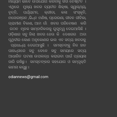
ମାଧ୍ୟମ ଭାବେ ଉପଯୋଗ କରିବାକୁ ସଦା ଚେଷ୍ଟିତ ।
ଏଥିରେ ମୁଖ୍ୟ ଖବର ବ୍ୟତୀତ ଶିକ୍ଷା, ସ୍ୱାସ୍ଥ୍ୟ,
ବୃତ୍ତି, ପର୍ଯ୍ୟଟନ, କ୍ରୀଡା, କଳା ସଂସ୍କୃତି,
ମନୋରଞ୍ଜନ ,ଭିନ୍ନ ମଣିଷ, ପ୍ରେରଣା, ଜୀବନ ଜୀବିକା,
ଗ୍ରାମୀଣ ବିକାଶ, ଆମ ଗାଁ ଖବର ପରିବେଷଣ କରି
ଗଠନ ମୂଳକ ସାମ୍ବାଦିକତାକୁ ଗୁରୁତ୍ୱ ଦେଇଆସିଛି ।
ଓଡ଼ିଶାର ସବୁ ଜିଲା ଖବର ହେଉ କି ଦେଶରର ଅବା
ପୃଥିବୀର କୋଣ ଅନୁକୋଣର ଭଲ ଏବ ସତ୍ୟ ଖବରକୁ
ପ୍ରାଧାନ୍ୟ ଦେଇଆସୁଛି । ସମସ୍ତଙ୍କୁ ନିଜ ହାତ
ପାହାନ୍ତାରେ ସବୁ ବେଳେ ସବୁ ସମୟରେ ସତ୍ୟ
ଆଧାରିତ ଘଟଣା ଉପଲବ୍ଧ କରାଇବା ପାଇଁ ପ୍ରୟାସ
ଜାରି ରଖିଛୁ। ସମସ୍ତଙ୍କର ସହଯୋଗ ଓ ସମ୍ପୃକ୍ତି
କାମନା କରୁଛୁ।
odiannews@gmail.com