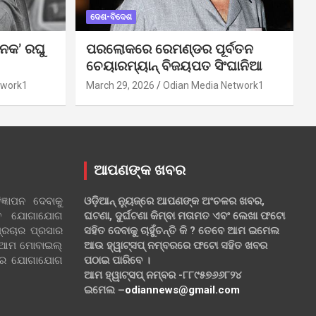
ଦେଶ-ବିଦେଶ
ନକ’ ରଘୁ
ପରଲୋକରେ ରେମଣ୍ଡର ପୂର୍ବତନ
ଚେୟାରମ୍ୟାନ୍ ବିଜୟପତ ସିଂଘାନିଆ
twork1
March 29, 2026
Odian Media Network1
ଆପଣଙ୍କ ଖବର
୍ଞାପନ ଦେବାକୁ
ଓଡ଼ିଆନ୍ ନ୍ୟୁଜ୍‌ରେ ଆପଣଙ୍କ ଅଂଚଳର ଖବର,
ହିତ ଯୋଗାଯୋଗ
ଘଟଣା, ଦୁର୍ଘଟଣା କିମ୍ବା ମତାମତ ଏବଂ ଲେଖା ଫଟୋ
୍ରଚାର ପ୍ରସାର
ସହିତ ଦେବାକୁ ଚାହୁଁଚନ୍ତି କି ? ତେବେ ଆମ ଇମେଲ
 ଆମ ମୋବାଇଲ୍
ଆଉ ହ୍ୱାଟ୍‌ସପ୍ ନମ୍ବରରେ ଫଟୋ ସହିତ ଖବର
ଲରେ ଯୋଗାଯୋଗ
ପଠାଇ ପାରିବେ ।
ଆମ ହ୍ୱାଟ୍‌ସପ୍ ନମ୍ବର -୮୮୯୫୭୬୬୮୨୪
ଇମେଲ –
odiannews@gmail.com