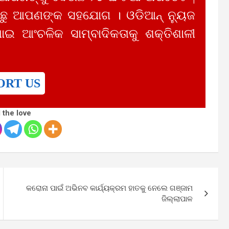
ୁ ଆପଣଙ୍କ ସହଯୋଗ । ଓଡିଆନ୍ ନ୍ୟୁଜ
ାଇ ଆଂଚଳିକ ସାମ୍ବାଦିକତାକୁ ଶକ୍ତିଶାଳୀ
ORT US
 the love
କରୋନା ପାଇଁ ଅଭିନବ କାର୍ଯ୍ୟକ୍ରମ ହାତକୁ ନେଲେ ଗଞ୍ଜାମ
ଜିଲ୍ଲାପାଳ