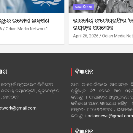
ଦେଶ-ବିଦେଶ
ୁରୁରେ ଇବୋଲା ଲକ୍ଷଣ
ଭାରତୀୟ ଫଟୋଗ୍ରାଫିର ‘ଜ
ରାୟଙ୍କ ପରଲୋକ
6
Odian Media Network1
April 26, 2026
Odian Media Ne
ୋଗ
ବିଜ୍ଞାପନ
 ନେଟୱର୍କ ପ୍ରାଇଭେଟ ଲିମିଟେଡ
ଆମ ଇ-ପୋର୍ଟାଲରେ ଆପଣଙ୍କ ବିଜ
 ଗଡସାହି ନୟାପଲ୍ଲୀ , ଭୁବନେଶ୍ଵର
ଚାହୁଁଛନ୍ତି କି? ତେବେ ଆମ ସ
ା , ୭୫୧୦୧୨
କରନ୍ତୁ । ଆପଣଙ୍କ ଅନୁଷ୍ଠାନର ପ
କରିବାରେ ଆମେ ସହଯୋଗ କରିବୁ ।
etwork@gmail.com
ନମ୍ବର- ୮୮୯୫୭୬୬୮୨୪ , ଇମେ
କରନ୍ତୁ ।
odiannews@gmail.com
ବିଜ୍ଞାପନ