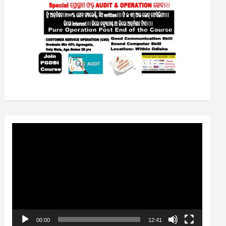
Video
Player
00:00
12:41