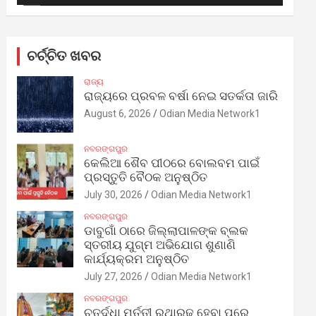
ଚର୍ଚ୍ଚିତ ଖବର
ରାଜ୍ୟ
ରାଜ୍ୟରେ ପ୍ରବଳ ବର୍ଷା ନେଇ ସତର୍କତା ଜାରି
August 6, 2026
Odian Media Network1
ନବରଙ୍ଗପୁର
କେଲିଆ ଶୈବ ପୀଠରେ ବୋଲବମ ପାଇଁ
ପ୍ରସ୍ତୁତି ବୈଠକ ଅନୁଷ୍ଠିତ
July 30, 2026
Odian Media Network1
ନବରଙ୍ଗପୁର
ଡାବୁଗାଁ ଠାରେ ଜିଲ୍ଲାପାଳଙ୍କ ବ୍ଲକ
ସ୍ତରୀୟ ଯୁଗ୍ମ ଅଭିଯୋଗ ଶୁଣାଣି
କାର୍ଯ୍ୟକ୍ରମ ଅନୁଷ୍ଠିତ
July 27, 2026
Odian Media Network1
ନବରଙ୍ଗପୁର
ଚତୁର୍ଦ୍ଧା ମୂର୍ତ୍ତୀ ରଥାରୂଢ଼ ହେବା ପରେ