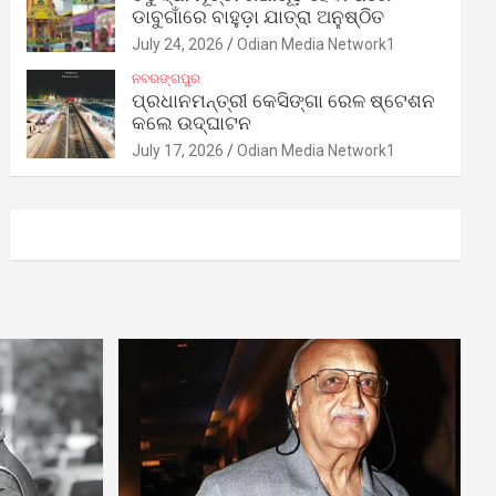
ଡାବୁଗାଁରେ ବାହୁଡ଼ା ଯାତ୍ରା ଅନୁଷ୍ଠିତ
July 24, 2026
Odian Media Network1
ନବରଙ୍ଗପୁର
ପ୍ରଧାନମନ୍ତ୍ରୀ କେସିଙ୍ଗା ରେଳ ଷ୍ଟେଶନ
କଲେ ଉଦ୍‌ଘାଟନ
July 17, 2026
Odian Media Network1