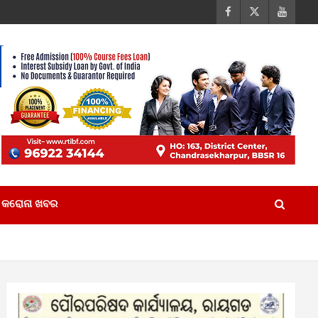
କରୋନା ଖବର