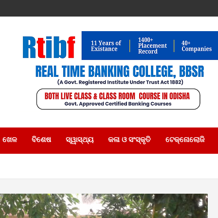
ଖେଳ
ବିଶେଷ
ସ୍ୱାସ୍ଥ୍ୟ
କଳା ଓ ସଂସ୍କୃତି
ଟେକ୍ନୋଲୋଜି