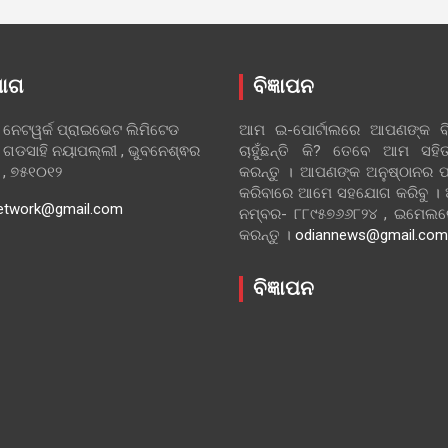
ୋଗ
ବିଜ୍ଞାପନ
 ନେଟୱର୍କ ପ୍ରାଇଭେଟ ଲିମିଟେଡ
ଆମ ଇ-ପୋର୍ଟାଲରେ ଆପଣଙ୍କ ବିଜ
 ଗଡସାହି ନୟାପଲ୍ଲୀ , ଭୁବନେଶ୍ଵର
ଚାହୁଁଛନ୍ତି କି? ତେବେ ଆମ ସ
ା , ୭୫୧୦୧୨
କରନ୍ତୁ । ଆପଣଙ୍କ ଅନୁଷ୍ଠାନର ପ
କରିବାରେ ଆମେ ସହଯୋଗ କରିବୁ ।
etwork@gmail.com
ନମ୍ବର- ୮୮୯୫୭୬୬୮୨୪ , ଇମେ
କରନ୍ତୁ ।
odiannews@gmail.com
ବିଜ୍ଞାପନ