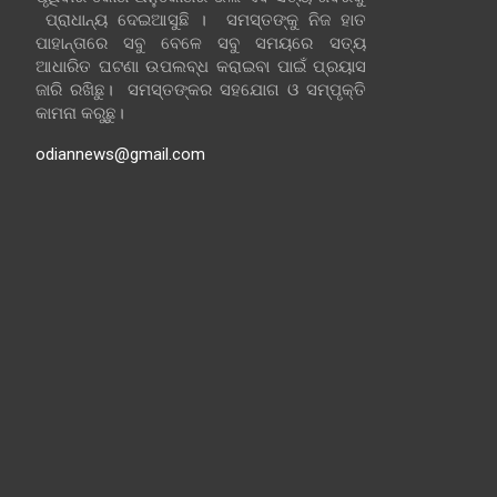
ପ୍ରାଧାନ୍ୟ ଦେଇଆସୁଛି । ସମସ୍ତଙ୍କୁ ନିଜ ହାତ
ପାହାନ୍ତାରେ ସବୁ ବେଳେ ସବୁ ସମୟରେ ସତ୍ୟ
ଆଧାରିତ ଘଟଣା ଉପଲବ୍ଧ କରାଇବା ପାଇଁ ପ୍ରୟାସ
ଜାରି ରଖିଛୁ। ସମସ୍ତଙ୍କର ସହଯୋଗ ଓ ସମ୍ପୃକ୍ତି
କାମନା କରୁଛୁ।
odiannews@gmail.com