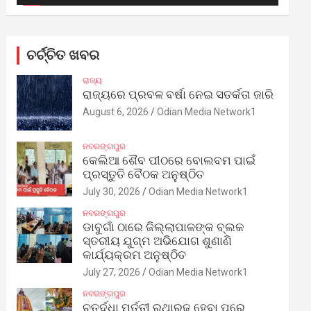
ଚର୍ଚ୍ଚିତ ଖବର
ରାଜ୍ୟ
ରାଜ୍ୟରେ ପ୍ରବଳ ବର୍ଷା ନେଇ ସତର୍କତା ଜାରି
August 6, 2026
Odian Media Network1
ନବରଙ୍ଗପୁର
କେଲିଆ ଶୈବ ପୀଠରେ ବୋଲବମ ପାଇଁ
ପ୍ରସ୍ତୁତି ବୈଠକ ଅନୁଷ୍ଠିତ
July 30, 2026
Odian Media Network1
ନବରଙ୍ଗପୁର
ଡାବୁଗାଁ ଠାରେ ଜିଲ୍ଲାପାଳଙ୍କ ବ୍ଲକ
ସ୍ତରୀୟ ଯୁଗ୍ମ ଅଭିଯୋଗ ଶୁଣାଣି
କାର୍ଯ୍ୟକ୍ରମ ଅନୁଷ୍ଠିତ
July 27, 2026
Odian Media Network1
ନବରଙ୍ଗପୁର
ଚତୁର୍ଦ୍ଧା ମୂର୍ତ୍ତୀ ରଥାରୂଢ଼ ହେବା ପରେ