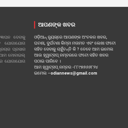
ଆପଣଙ୍କ ଖବର
୍ଞାପନ ଦେବାକୁ
ଓଡ଼ିଆନ୍ ନ୍ୟୁଜ୍‌ରେ ଆପଣଙ୍କ ଅଂଚଳର ଖବର,
ହିତ ଯୋଗାଯୋଗ
ଘଟଣା, ଦୁର୍ଘଟଣା କିମ୍ବା ମତାମତ ଏବଂ ଲେଖା ଫଟୋ
୍ରଚାର ପ୍ରସାର
ସହିତ ଦେବାକୁ ଚାହୁଁଚନ୍ତି କି ? ତେବେ ଆମ ଇମେଲ
 ଆମ ମୋବାଇଲ୍
ଆଉ ହ୍ୱାଟ୍‌ସପ୍ ନମ୍ବରରେ ଫଟୋ ସହିତ ଖବର
ଲରେ ଯୋଗାଯୋଗ
ପଠାଇ ପାରିବେ ।
ଆମ ହ୍ୱାଟ୍‌ସପ୍ ନମ୍ବର -୮୮୯୫୭୬୬୮୨୪
ଇମେଲ –
odiannews@gmail.com