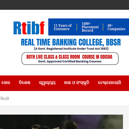
ଖେଳ
ବିଶେଷ
ସ୍ୱାସ୍ଥ୍ୟ
କଳା ଓ ସଂସ୍କୃତି
ଟେକ୍ନୋଲୋଜି
ିଆନ୍ସ