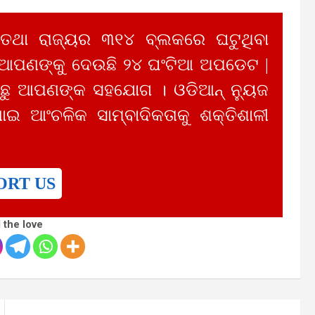
 ତଥା ରାଜ୍ୟର ୩୧୪ ବ୍ଲକରେ ଘଟୁଥିବା
 ଆପଣଙ୍କୁ ଦେଉଛି ୨୪ ଘଂଟିଆ ଅପଡେଟ |
ୁ ଆପଣଙ୍କ ସହଯୋଗ । ଓଡିଆନ୍ ନ୍ୟୁଜ
ାଇ ଆଂଚଳିକ ସାମ୍ବାଦିକତାକୁ ଶକ୍ତିଶାଳୀ
ORT US
 the love