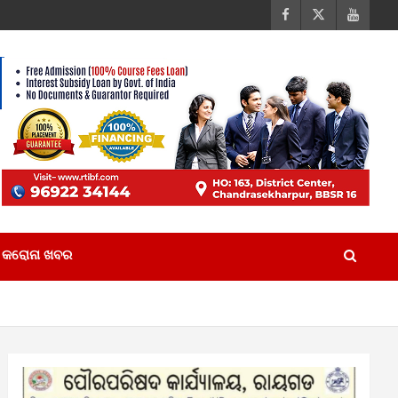
କରୋନା ଖବର