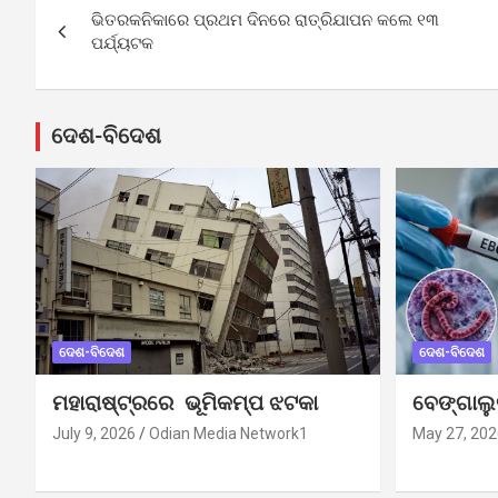
ଭିତରକନିକାରେ ପ୍ରଥମ ଦିନରେ ରାତ୍ରିଯାପନ କଲେ ୧୩
navigation
ପର୍ଯ୍ୟଟକ
ଦେଶ-ବିଦେଶ
ଦେଶ-ବିଦେଶ
ଦେଶ-ବିଦେଶ
ମହାରାଷ୍ଟ୍ରରେ ଭୂମିକମ୍ପ ଝଟକା
ବେଙ୍ଗାଲ
July 9, 2026
Odian Media Network1
May 27, 202