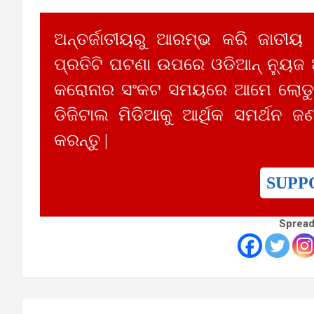
ଅନ୍ତର୍ଜାତୀୟରୁ ଆରମ୍ଭ କରି ଜାତୀୟ
ପ୍ରତିଟି ଘଟଣା ଉପରେ ଓଡିଆନ୍ ନ୍ୟୁଜ
କରୋନାର ସଂକଟ ସମୟରେ ଆମେ ଲୋଡୁଛ
ଡିଜିଟାଲ ମିଡିଆକୁ ଆର୍ଥିକ ସମର୍ଥନ ଜଣ
କରନ୍ତୁ |
SUPP
Spread
Post