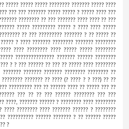
?? ????? ????? ????? ???????? ??????? ????? ????
??? ??? ??? ??????? ????? ????? ? ????? ???? ???
??????? ???????? ?? ??? ??????? ???? ???? ?? ???
?????? ????? ????????? ????? ? ???? ???? ?????
???????? ?? ??? ????????? ??????? ? ?? ????? ??
 ????? ? ???? ??????? ???????? ??????? ????????
????? ???? ???????? ???? ????? ????? ????????
 ????? ??????????????? ??????? ?????? ????????
??? ? ? ??? ?????? ?? ??? ?? ????? ???? ????????
? ??????? ??????? ??????? ???????? ???????? ??
 ???????? ??????? ?? ???? (? ???? ? ? ???) ?? ??
??? ????????? ??? ?? ?????? ???? ?? ????? ??? ??
?????? ??? ?? ?? ??? ?????? ???????? ??? ???
?? ????, ??????? ?????? ? ???????? ???? ????????
? ???? ???????? ???? ??????? ?????? ? ????????
??? ?????????? ?????? ??????? ? ?? ?????? ?????
?? ?