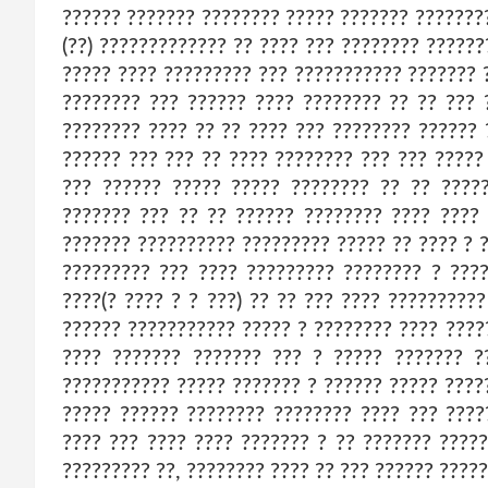
?????? ??????? ???????? ????? ??????? ???????
(??) ????????????? ?? ???? ??? ???????? ??????
????? ???? ????????? ??? ??????????? ??????? 
???????? ??? ?????? ???? ???????? ?? ?? ??? 
???????? ???? ?? ?? ???? ??? ???????? ?????? 
?????? ??? ??? ?? ???? ???????? ??? ??? ?????
??? ?????? ????? ????? ???????? ?? ?? ????
??????? ??? ?? ?? ?????? ???????? ???? ????
??????? ?????????? ????????? ????? ?? ???? ? ?
????????? ??? ???? ????????? ???????? ? ???
????(? ???? ? ? ???) ?? ?? ??? ???? ??????????
?????? ??????????? ????? ? ???????? ???? ????
???? ??????? ??????? ??? ? ????? ??????? ?
??????????? ????? ??????? ? ?????? ????? ????
????? ?????? ???????? ???????? ???? ??? ????
???? ??? ???? ???? ??????? ? ?? ??????? ????
????????? ??, ???????? ???? ?? ??? ?????? ?????