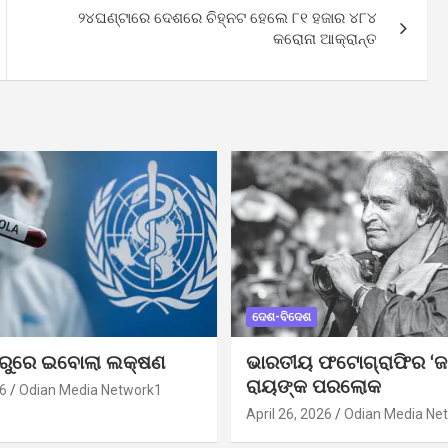
୨୪ଘଣ୍ଟାରେ ଦେଶରେ ଚିହ୍ନଟ ହେଲେ ୮୧ ହଜାର ୪୮୪
କରୋନା ଆକ୍ରାନ୍ତ
ଦେଶ-ବିଦେଶ
ୁରୁରେ ଇବୋଲା ଲକ୍ଷଣ
ଭାରତୀୟ ଫଟୋଗ୍ରାଫିର ‘ଜ
ରାୟଙ୍କ ପରଲୋକ
6
Odian Media Network1
April 26, 2026
Odian Media Ne