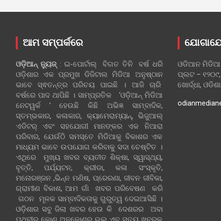
ଆମ ସମ୍ପର୍କରେ
ଯୋଗାଯ
ଓଡ଼ିଆନ୍‍ ନ୍ୟୁଜ୍‍
: ଇ-ପୋର୍ଟାଲ୍ ବିଗତ ତିନି ବର୍ଷ ଧରି
ଓଡିଆନ ମିଡିଆ
ଓଡ଼ିଶାର ଏକ ପ୍ରମୁଖ ଡିଜିଟାଲ ମିଡିଆ ଅନୁଷ୍ଠାନ
ପ୍ଲଟ – ୧୨୦୯,
ଭାବେ ସ୍ଵତନ୍ତ୍ର ପରିଚୟ ପାଇଛି । ଆଜି ଚାରି
ଖୋର୍ଦ୍ଧା, ଓଡିଶ
ବର୍ଷରେ ପାଦ ଥାପିଛି । ସାମ୍ପ୍ରତିକ ‘ଓଡ଼ିଆନ୍‍ ମିଡିଆ
odianmedian
ନେଟୱର୍କ ’ ହେଉଛି କିଛି ଅଭିଜ୍ଞ ସାମ୍ବାଦିକ,
ସ୍ତମ୍ଭକାର, କଳାକାର, କ୍ୟାମେରାମ୍ୟାନ୍, ଭିଜୁଆଲ୍
ଏଡିଟର୍ ଏବଂ ସହଯୋଗୀ ମାନଙ୍କର ଏକ ନିଆରା
ପରିବାର, ଯେଉଁଠି ସମସ୍ତେ ମିଡିଆକୁ ବିକାଶର ଏକ
ମାଧ୍ୟମ ଭାବେ ଉପଯୋଗ କରିବାକୁ ସଦା ଚେଷ୍ଟିତ ।
ଏଥିରେ ମୁଖ୍ୟ ଖବର ବ୍ୟତୀତ ଶିକ୍ଷା, ସ୍ୱାସ୍ଥ୍ୟ,
ବୃତ୍ତି, ପର୍ଯ୍ୟଟନ, କ୍ରୀଡା, କଳା ସଂସ୍କୃତି,
ମନୋରଞ୍ଜନ ,ଭିନ୍ନ ମଣିଷ, ପ୍ରେରଣା, ଜୀବନ ଜୀବିକା,
ଗ୍ରାମୀଣ ବିକାଶ, ଆମ ଗାଁ ଖବର ପରିବେଷଣ କରି
ଗଠନ ମୂଳକ ସାମ୍ବାଦିକତାକୁ ଗୁରୁତ୍ୱ ଦେଇଆସିଛି ।
ଓଡ଼ିଶାର ସବୁ ଜିଲା ଖବର ହେଉ କି ଦେଶରର ଅବା
ପୃଥିବୀର କୋଣ ଅନୁକୋଣର ଭଲ ଏବ ସତ୍ୟ ଖବରକୁ