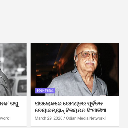
ଦେଶ-ବିଦେଶ
ନକ’ ରଘୁ
ପରଲୋକରେ ରେମଣ୍ଡର ପୂର୍ବତନ
ଚେୟାରମ୍ୟାନ୍ ବିଜୟପତ ସିଂଘାନିଆ
twork1
March 29, 2026
Odian Media Network1