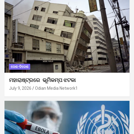
ଦେଶ-ବିଦେଶ
ମହାରାଷ୍ଟ୍ରରେ ଭୂମିକମ୍ପ ଝଟକା
July 9, 2026
Odian Media Network1