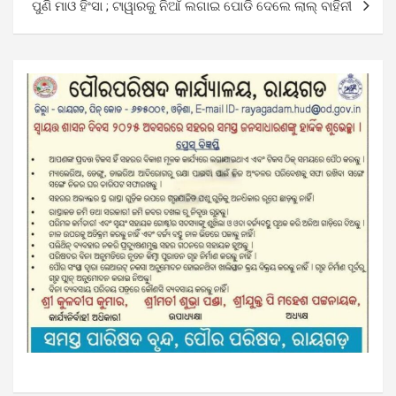
ପୁଣି ମାଓ ହିଂସା ; ଟାୱାରକୁ ନିଆଁ ଲଗାଇ ପୋଡି ଦେଲେ ଲାଲ୍ ବାହିନୀ