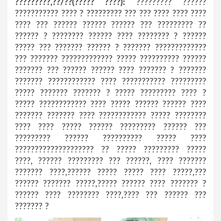
?????????,??/??(????? ????):
????????? ??????
??????????? ???? ? ????????? ??? ??? ???? ???? ????
???? ??? ?????? ?????? ?????? ??? ????????? ??
?????? ? ???????? ?????? ???? ???????? ? ??????
????? ??? ??????? ?????? ? ??????? ?????????????
??? ??????? ????????????? ????? ?????????? ??????
??????? ??? ?????? ?????? ???? ??????? ? ???????
??????? ???????????? ???? ??????????? ?????????
????? ??????? ??????? ? ????? ????????? ???? ?
????? ???????????? ???? ????? ?????? ?????? ????
??????? ??????? ???? ???????????? ????? ????????
???? ???? ????? ?????? ????????? ?????? ???
????????? ?????? ?????????? ????? ????
???????????????????? ?? ????? ????????? ?????
????, ?????? ????????? ??? ??????, ???? ???????
??????? ????,?????? ????? ????? ???? ?????,???
?????? ??????? ?????,????? ?????? ???? ??????? ?
?????? ???? ???????? ????,???? ??? ?????? ???
??????? ?