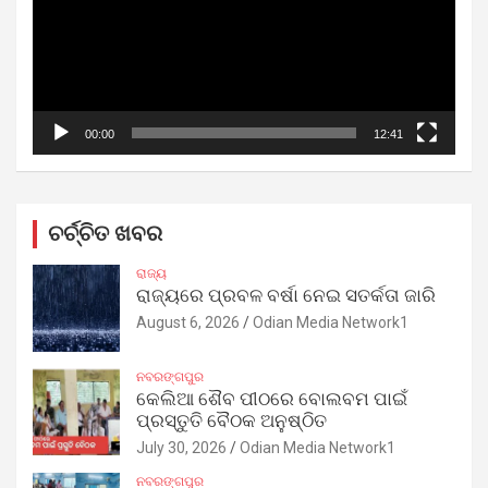
00:00
12:41
ଚର୍ଚ୍ଚିତ ଖବର
ରାଜ୍ୟ
ରାଜ୍ୟରେ ପ୍ରବଳ ବର୍ଷା ନେଇ ସତର୍କତା ଜାରି
August 6, 2026
Odian Media Network1
ନବରଙ୍ଗପୁର
କେଲିଆ ଶୈବ ପୀଠରେ ବୋଲବମ ପାଇଁ
ପ୍ରସ୍ତୁତି ବୈଠକ ଅନୁଷ୍ଠିତ
July 30, 2026
Odian Media Network1
ନବରଙ୍ଗପୁର