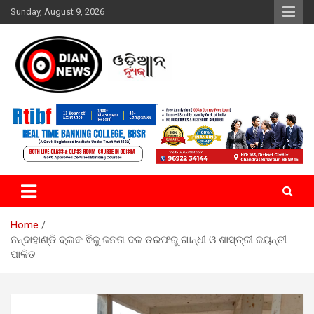
Skip
Sunday, August 9, 2026
to
content
ସାରା ଦୁନିଆର ଖବର ଆପଣଙ୍କ ହାତମୁଠାରେ…
ଓଡିଆନ୍ ନ୍ୟୁଜ
Home
ନନ୍ଦାହାଣ୍ଡି ବ୍ଲକ ଵିଜୁ ଜନତା ଦଳ ତରଫରୁ ଗାନ୍ଧୀ ଓ ଶାସ୍ତ୍ରୀ ଜୟନ୍ତୀ
ପାଳିତ