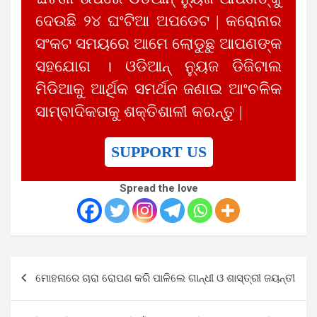
ଦେଉଛି ୨୪ ଘଂଟିଆ ଅପଡେଟ | କରୋନାର
ସଂକଟ ସମୟରେ ଆମେ ଲୋଡୁଛୁ ଆପଣଙ୍କ
ସହଯୋଗ । ଓଡିଆନ୍ ନ୍ୟୁଜ ଡିଜିଟାଲ
ମିଡିଆକୁ ଆର୍ଥିକ ସମର୍ଥନ ଜଣାଇ ଆଂଚଳିକ
ସାମ୍ବାଦିକତାକୁ ଶକ୍ତିଶାଳୀ କରନ୍ତୁ |
SUPPORT US
Spread the love
Post
ମୋହନାରେ ଚାରା ରୋପଣ କରି ପାଳିଲେ ଗାନ୍ଧୀ ଓ ଶାସ୍ତ୍ରୀ ଜୟନ୍ତୀ
navigation