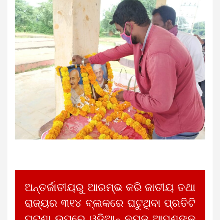
ଅନ୍ତର୍ଜାତୀୟରୁ ଆରମ୍ଭ କରି ଜାତୀୟ ତଥା
ରାଜ୍ୟର ୩୧୪ ବ୍ଲକରେ ଘଟୁଥିବା ପ୍ରତିଟି
ଘଟଣା ଉପରେ ଓଡିଆନ୍ ନ୍ୟୁଜ ଆପଣଙ୍କୁ