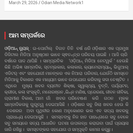
March 29, 2026
Odian Media Network1
ଆମ ସମ୍ପର୍କରେ
ଓଡ଼ିଆନ୍‍ ନ୍ୟୁଜ୍‍
: ଇ-ପୋର୍ଟାଲ୍ ବିଗତ ତିନି ବର୍ଷ ଧରି ଓଡ଼ିଶାର ଏକ ପ୍ରମୁଖ
ଡିଜିଟାଲ ମିଡିଆ ଅନୁଷ୍ଠାନ ଭାବେ ସ୍ଵତନ୍ତ୍ର ପରିଚୟ ପାଇଛି । ଆଜି ଚାରି
ବର୍ଷରେ ପାଦ ଥାପିଛି । ସାମ୍ପ୍ରତିକ ‘ଓଡ଼ିଆନ୍‍ ମିଡିଆ ନେଟୱର୍କ ’ ହେଉଛି
କିଛି ଅଭିଜ୍ଞ ସାମ୍ବାଦିକ, ସ୍ତମ୍ଭକାର, କଳାକାର, କ୍ୟାମେରାମ୍ୟାନ୍, ଭିଜୁଆଲ୍
ଏଡିଟର୍ ଏବଂ ସହଯୋଗୀ ମାନଙ୍କର ଏକ ନିଆରା ପରିବାର, ଯେଉଁଠି ସମସ୍ତେ
ମିଡିଆକୁ ବିକାଶର ଏକ ମାଧ୍ୟମ ଭାବେ ଉପଯୋଗ କରିବାକୁ ସଦା ଚେଷ୍ଟିତ ।
ଏଥିରେ ମୁଖ୍ୟ ଖବର ବ୍ୟତୀତ ଶିକ୍ଷା, ସ୍ୱାସ୍ଥ୍ୟ, ବୃତ୍ତି, ପର୍ଯ୍ୟଟନ,
କ୍ରୀଡା, କଳା ସଂସ୍କୃତି, ମନୋରଞ୍ଜନ ,ଭିନ୍ନ ମଣିଷ, ପ୍ରେରଣା, ଜୀବନ ଜୀବିକା,
ଗ୍ରାମୀଣ ବିକାଶ, ଆମ ଗାଁ ଖବର ପରିବେଷଣ କରି ଗଠନ ମୂଳକ
ସାମ୍ବାଦିକତାକୁ ଗୁରୁତ୍ୱ ଦେଇଆସିଛି । ଓଡ଼ିଶାର ସବୁ ଜିଲା ଖବର ହେଉ କି
ଦେଶରର ଅବା ପୃଥିବୀର କୋଣ ଅନୁକୋଣର ଭଲ ଏବ ସତ୍ୟ ଖବରକୁ
ପ୍ରାଧାନ୍ୟ ଦେଇଆସୁଛି । ସମସ୍ତଙ୍କୁ ନିଜ ହାତ ପାହାନ୍ତାରେ ସବୁ ବେଳେ
ସବୁ ସମୟରେ ସତ୍ୟ ଆଧାରିତ ଘଟଣା ଉପଲବ୍ଧ କରାଇବା ପାଇଁ ପ୍ରୟାସ
ଜାରି ରଖିଛୁ। ସମସ୍ତଙ୍କର ସହଯୋଗ ଓ ସମ୍ପୃକ୍ତି କାମନା କରୁଛୁ।