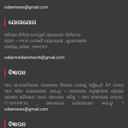
odiannews@gmail.com
ଯୋଗାଯୋଗ
ଓଡିଆନ ମିଡିଆ ନେଟୱର୍କ ପ୍ରାଇଭେଟ ଲିମିଟେଡ
ପ୍ଲଟ – ୧୨୦୯, ଗଡସାହି ନୟାପଲ୍ଲୀ , ଭୁବନେଶ୍ଵର
ଖୋର୍ଦ୍ଧା, ଓଡିଶା , ୭୫୧୦୧୨
odianmedianetwork@gmail.com
ବିଜ୍ଞାପନ
ଆମ ଇ-ପୋର୍ଟାଲରେ ଆପଣଙ୍କ ବିଜ୍ଞାପନ ଦେବାକୁ ଚାହୁଁଛନ୍ତି କି? ତେବେ
ଆମ ସହିତ ଯୋଗାଯୋଗ କରନ୍ତୁ । ଆପଣଙ୍କ ଅନୁଷ୍ଠାନର ପ୍ରଚାର
ପ୍ରସାର କରିବାରେ ଆମେ ସହଯୋଗ କରିବୁ । ଆମ ମୋବାଇଲ୍ ନମ୍ବର-
୮୮୯୫୭୬୬୮୨୪ , ଇମେଲରେ ଯୋଗାଯୋଗ କରନ୍ତୁ ।
odiannews@gmail.com
ବିଜ୍ଞାପନ