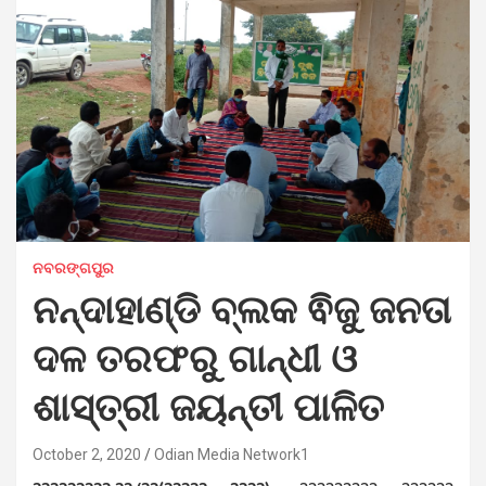
ନବରଙ୍ଗପୁର
ନନ୍ଦାହାଣ୍ଡି ବ୍ଲକ ଵିଜୁ ଜନତା
ଦଳ ତରଫରୁ ଗାନ୍ଧୀ ଓ
ଶାସ୍ତ୍ରୀ ଜୟନ୍ତୀ ପାଳିତ
October 2, 2020
Odian Media Network1