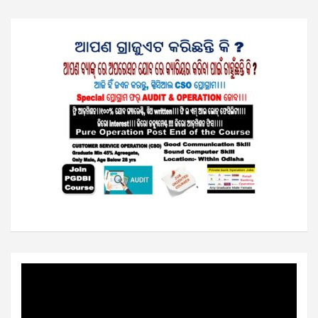
Video
Player