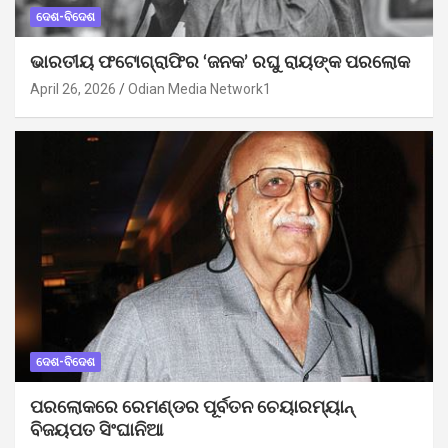
ଦେଶ-ବିଦେଶ
ଭାରତୀୟ ଫଟୋଗ୍ରାଫିର ‘ଜନକ’ ରଘୁ ରାୟଙ୍କ ପରଲୋକ
April 26, 2026
Odian Media Network1
ଦେଶ-ବିଦେଶ
ପରଲୋକରେ ରେମଣ୍ଡର ପୂର୍ବତନ ଚେୟାରମ୍ୟାନ୍
ବିଜୟପତ ସିଂଘାନିଆ