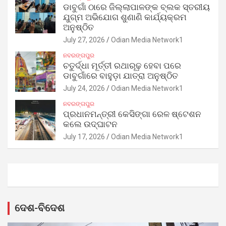
ଡାବୁଗାଁ ଠାରେ ଜିଲ୍ଲାପାଳଙ୍କ ବ୍ଲକ ସ୍ତରୀୟ
ଯୁଗ୍ମ ଅଭିଯୋଗ ଶୁଣାଣି କାର୍ଯ୍ୟକ୍ରମ
ଅନୁଷ୍ଠିତ
July 27, 2026
Odian Media Network1
ନବରଙ୍ଗପୁର
ଚତୁର୍ଦ୍ଧା ମୂର୍ତ୍ତୀ ରଥାରୂଢ଼ ହେବା ପରେ
ଡାବୁଗାଁରେ ବାହୁଡ଼ା ଯାତ୍ରା ଅନୁଷ୍ଠିତ
July 24, 2026
Odian Media Network1
ନବରଙ୍ଗପୁର
ପ୍ରଧାନମନ୍ତ୍ରୀ କେସିଙ୍ଗା ରେଳ ଷ୍ଟେଶନ
କଲେ ଉଦ୍‌ଘାଟନ
July 17, 2026
Odian Media Network1
ଦେଶ-ବିଦେଶ