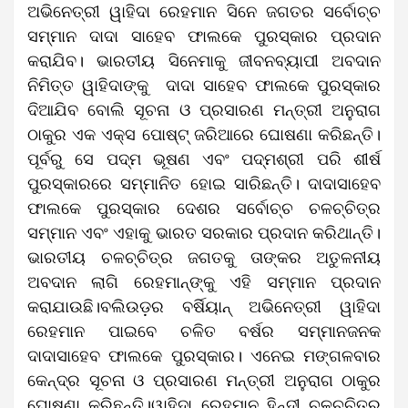
ଅଭିନେତ୍ରୀ ୱାହିଦା ରେହମାନ ସିନେ ଜଗତର ସର୍ବୋଚ୍ଚ
ସମ୍ମାନ ଦାଦା ସାହେବ ଫାଲକେ ପୁରସ୍କାର ପ୍ରଦାନ
କରାଯିବ। ଭାରତୀୟ ସିନେମାକୁ ଜୀବନବ୍ୟାପୀ ଅବଦାନ
ନିମିତ୍ତ ୱାହିଦାଙ୍କୁ ଦାଦା ସାହେବ ଫାଲକେ ପୁରସ୍କାର
ଦିଆଯିବ ବୋଲି ସୂଚନା ଓ ପ୍ରସାରଣ ମନ୍ତ୍ରୀ ଅନୁରାଗ
ଠାକୁର ଏକ ଏକ୍ସ ପୋଷ୍ଟ୍‌ ଜରିଆରେ ଘୋଷଣା କରିଛନ୍ତି।
ପୂର୍ବରୁ ସେ ପଦ୍ମ ଭୂଷଣ ଏବଂ ପଦ୍ମଶ୍ରୀ ପରି ଶୀର୍ଷ
ପୁରସ୍କାରରେ ସମ୍ମାନିତ ହୋଇ ସାରିଛନ୍ତି। ଦାଦାସାହେବ
ଫାଲକେ ପୁରସ୍କାର ଦେଶର ସର୍ବୋଚ୍ଚ ଚଳଚ୍ଚିତ୍ର
ସମ୍ମାନ ଏବଂ ଏହାକୁ ଭାରତ ସରକାର ପ୍ରଦାନ କରିଥାନ୍ତି।
ଭାରତୀୟ ଚଳଚ୍ଚିତ୍ର ଜଗତକୁ ତାଙ୍କର ଅତୁଳନୀୟ
ଅବଦାନ ଲାଗି ରେହମାନ୍‌ଙ୍କୁ ଏହି ସମ୍ମାନ ପ୍ରଦାନ
କରାଯାଉଛି।ବଲିଉଡ଼ର ବର୍ଷିୟାନ୍ ଅଭିନେତ୍ରୀ ୱାହିଦା
ରେହମାନ ପାଇବେ ଚଳିତ ବର୍ଷର ସମ୍ମାନଜନକ
ଦାଦାସାହେବ ଫାଲକେ ପୁରସ୍କାର। ଏନେଇ ମଙ୍ଗଳବାର
କେନ୍ଦ୍ର ସୂଚନା ଓ ପ୍ରସାରଣ ମନ୍ତ୍ରୀ ଅନୁରାଗ ଠାକୁର
ଘୋଷଣା କରିଛନ୍ତି।ୱାହିଦା ରେହମାନ ହିନ୍ଦୀ ଚଳଚ୍ଚିତ୍ର