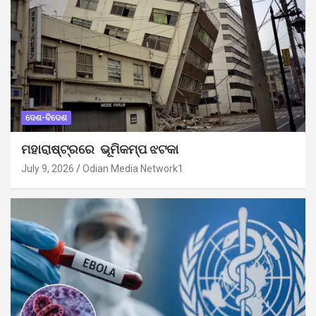
ଦେଶ-ବିଦେଶ
ମହାରାଷ୍ଟ୍ରରେ ଭୂମିକମ୍ପ ଝଟକା
July 9, 2026
Odian Media Network1