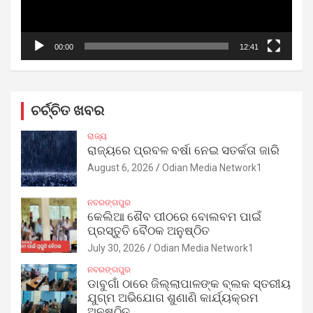
00:00
12:41
ଚର୍ଚ୍ଚିତ ଖବର
ରାଜ୍ୟ
ରାଜ୍ୟରେ ପ୍ରବଳ ବର୍ଷା ନେଇ ସତର୍କତା ଜାରି
August 6, 2026
Odian Media Network1
ନବରଙ୍ଗପୁର
କେଲିଆ ଶୈବ ପୀଠରେ ବୋଲବମ ପାଇଁ
ପ୍ରସ୍ତୁତି ବୈଠକ ଅନୁଷ୍ଠିତ
July 30, 2026
Odian Media Network1
ନବରଙ୍ଗପୁର
ଡାବୁଗାଁ ଠାରେ ଜିଲ୍ଲାପାଳଙ୍କ ବ୍ଲକ ସ୍ତରୀୟ
ଯୁଗ୍ମ ଅଭିଯୋଗ ଶୁଣାଣି କାର୍ଯ୍ୟକ୍ରମ
ଅନୁଷ୍ଠିତ