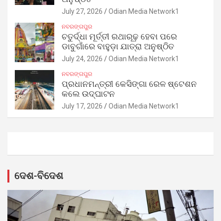
July 27, 2026
Odian Media Network1
ନବରଙ୍ଗପୁର
ଚତୁର୍ଦ୍ଧା ମୂର୍ତ୍ତୀ ରଥାରୂଢ଼ ହେବା ପରେ
ଡାବୁଗାଁରେ ବାହୁଡ଼ା ଯାତ୍ରା ଅନୁଷ୍ଠିତ
July 24, 2026
Odian Media Network1
ନବରଙ୍ଗପୁର
ପ୍ରଧାନମନ୍ତ୍ରୀ କେସିଙ୍ଗା ରେଳ ଷ୍ଟେଶନ
କଲେ ଉଦ୍‌ଘାଟନ
July 17, 2026
Odian Media Network1
ଦେଶ-ବିଦେଶ