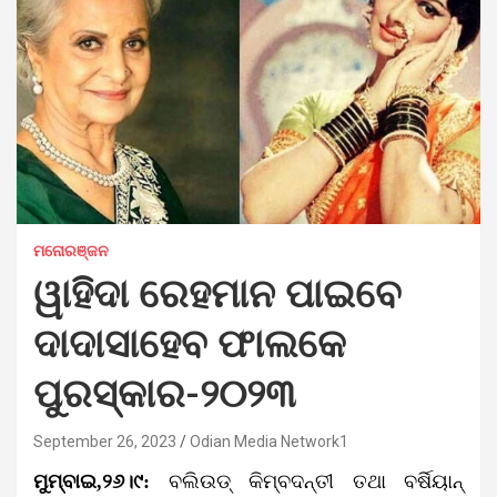
ମନୋରଞ୍ଜନ
ୱାହିଦା ରେହମାନ ପାଇବେ
ଦାଦାସାହେବ ଫାଲକେ
ପୁରସ୍କାର-୨୦୨୩
September 26, 2023
Odian Media Network1
ମୁମ୍ବାଇ,୨୬।୯:
ବଲିଉଡ୍ କିମ୍ବଦନ୍ତୀ ତଥା ବର୍ଷିୟାନ୍