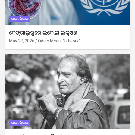
ଦେଶ-ବିଦେଶ
ବେଙ୍ଗାଲୁରୁରେ ଇବୋଲା ଲକ୍ଷଣ
May 27, 2026
Odian Media Network1
ଦେଶ-ବିଦେଶ