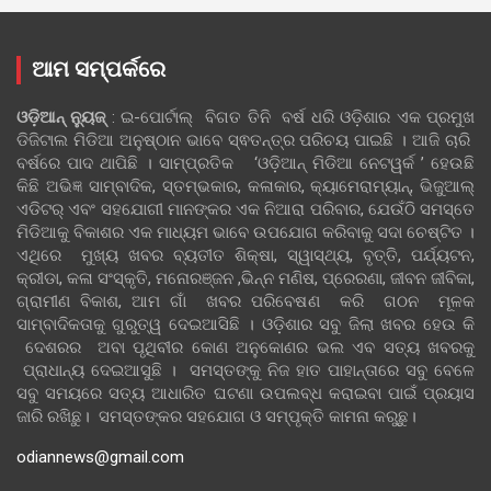
ଆମ ସମ୍ପର୍କରେ
ଓଡ଼ିଆନ୍‍ ନ୍ୟୁଜ୍‍
: ଇ-ପୋର୍ଟାଲ୍ ବିଗତ ତିନି ବର୍ଷ ଧରି ଓଡ଼ିଶାର ଏକ ପ୍ରମୁଖ
ଡିଜିଟାଲ ମିଡିଆ ଅନୁଷ୍ଠାନ ଭାବେ ସ୍ଵତନ୍ତ୍ର ପରିଚୟ ପାଇଛି । ଆଜି ଚାରି
ବର୍ଷରେ ପାଦ ଥାପିଛି । ସାମ୍ପ୍ରତିକ ‘ଓଡ଼ିଆନ୍‍ ମିଡିଆ ନେଟୱର୍କ ’ ହେଉଛି
କିଛି ଅଭିଜ୍ଞ ସାମ୍ବାଦିକ, ସ୍ତମ୍ଭକାର, କଳାକାର, କ୍ୟାମେରାମ୍ୟାନ୍, ଭିଜୁଆଲ୍
ଏଡିଟର୍ ଏବଂ ସହଯୋଗୀ ମାନଙ୍କର ଏକ ନିଆରା ପରିବାର, ଯେଉଁଠି ସମସ୍ତେ
ମିଡିଆକୁ ବିକାଶର ଏକ ମାଧ୍ୟମ ଭାବେ ଉପଯୋଗ କରିବାକୁ ସଦା ଚେଷ୍ଟିତ ।
ଏଥିରେ ମୁଖ୍ୟ ଖବର ବ୍ୟତୀତ ଶିକ୍ଷା, ସ୍ୱାସ୍ଥ୍ୟ, ବୃତ୍ତି, ପର୍ଯ୍ୟଟନ,
କ୍ରୀଡା, କଳା ସଂସ୍କୃତି, ମନୋରଞ୍ଜନ ,ଭିନ୍ନ ମଣିଷ, ପ୍ରେରଣା, ଜୀବନ ଜୀବିକା,
ଗ୍ରାମୀଣ ବିକାଶ, ଆମ ଗାଁ ଖବର ପରିବେଷଣ କରି ଗଠନ ମୂଳକ
ସାମ୍ବାଦିକତାକୁ ଗୁରୁତ୍ୱ ଦେଇଆସିଛି । ଓଡ଼ିଶାର ସବୁ ଜିଲା ଖବର ହେଉ କି
ଦେଶରର ଅବା ପୃଥିବୀର କୋଣ ଅନୁକୋଣର ଭଲ ଏବ ସତ୍ୟ ଖବରକୁ
ପ୍ରାଧାନ୍ୟ ଦେଇଆସୁଛି । ସମସ୍ତଙ୍କୁ ନିଜ ହାତ ପାହାନ୍ତାରେ ସବୁ ବେଳେ
ସବୁ ସମୟରେ ସତ୍ୟ ଆଧାରିତ ଘଟଣା ଉପଲବ୍ଧ କରାଇବା ପାଇଁ ପ୍ରୟାସ
ଜାରି ରଖିଛୁ। ସମସ୍ତଙ୍କର ସହଯୋଗ ଓ ସମ୍ପୃକ୍ତି କାମନା କରୁଛୁ।
odiannews@gmail.com