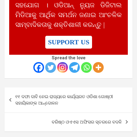
ସହଯୋଗ । ଓଡିଆନ୍ ନ୍ୟୁଜ ଡିଜିଟାଲ
ମିଡିଆକୁ ଆର୍ଥିକ ସମର୍ଥନ ଜଣାଇ ଆଂଚଳିକ
ସାମ୍ବାଦିକତାକୁ ଶକ୍ତିଶାଳୀ କରନ୍ତୁ |
SUPPORT US
Spread the love
Post
୧୧ ଦଫା ଦାବି ନେଇ ରାଜ୍ୟରେ କାର୍ଯ୍ୟରତ ଓଡିଶା ଗୋଷ୍ଠୀ
navigation
ସହାୟିକାଙ୍କ ଆନ୍ଦୋଳନ
ବରିଷ୍ଠ ଓଏଏସ ଅଫିସର ସ୍ତରରେ ବଦଳି