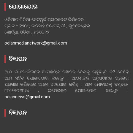
ଯୋଗାଯୋଗ
ଓଡିଆନ ମିଡିଆ ନେଟୱର୍କ ପ୍ରାଇଭେଟ ଲିମିଟେଡ
ପ୍ଲଟ – ୧୨୦୯, ଗଡସାହି ନୟାପଲ୍ଲୀ , ଭୁବନେଶ୍ଵର
ଖୋର୍ଦ୍ଧା, ଓଡିଶା , ୭୫୧୦୧୨
odianmedianetwork@gmail.com
ବିଜ୍ଞାପନ
ଆମ ଇ-ପୋର୍ଟାଲରେ ଆପଣଙ୍କ ବିଜ୍ଞାପନ ଦେବାକୁ ଚାହୁଁଛନ୍ତି କି? ତେବେ
ଆମ ସହିତ ଯୋଗାଯୋଗ କରନ୍ତୁ । ଆପଣଙ୍କ ଅନୁଷ୍ଠାନର ପ୍ରଚାର
ପ୍ରସାର କରିବାରେ ଆମେ ସହଯୋଗ କରିବୁ । ଆମ ମୋବାଇଲ୍ ନମ୍ବର-
୮୮୯୫୭୬୬୮୨୪ , ଇମେଲରେ ଯୋଗାଯୋଗ କରନ୍ତୁ ।
odiannews@gmail.com
ବିଜ୍ଞାପନ