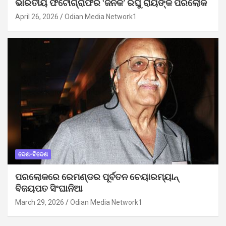
ଭାରତୀୟ ଫଟୋଗ୍ରାଫିର ‘ଜନକ’ ରଘୁ ରାୟଙ୍କ ପରଲୋକ
April 26, 2026
Odian Media Network1
ଦେଶ-ବିଦେଶ
ପରଲୋକରେ ରେମଣ୍ଡର ପୂର୍ବତନ ଚେୟାରମ୍ୟାନ୍
ବିଜୟପତ ସିଂଘାନିଆ
March 29, 2026
Odian Media Network1