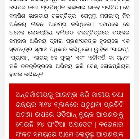
ଜଗତର ଜଣେ ପ୍ରତିଷ୍ଠିତ କଳାକାର ଭାବେ ପରିଚିତ। ସେ
ଦକ୍ଷିଣ ଭାରତୀୟ ଚଳଚ୍ଚିତ୍ର ‘ରୋଜୁଲୁ ମରାଇ’ରୁ ନିଜ
ଅଭିନୟ ଜୀବନ ଆରମ୍ଭ କରିଥିଲେ। ଏହାପରେ ସେ
ଅନେକ ଲୋକପ୍ରିୟ ବଲିଉଡ ଚଳଚ୍ଚିତ୍ରରେ ତାଙ୍କର
ଦମ୍‌ଦାର ଅଭିନୟ ଦ୍ବାରା ପ୍ରଶଂସକଙ୍କ ହୃଦୟରେ ଏକ
ସ୍ବତନ୍ତ୍ର ସ୍ଥାନ ଅଧିକାର କରିଥିଲେ। ୱାହିଦା ‘ଗାଇଡ୍’,
‘ପ୍ୟାସା’, ‘କାଗଜ୍ କେ ଫୁଲ୍‌’ ଏବଂ ‘ଚୌଦଭିଁ କା ଚାନ୍ଦ’
ଭଳି ଚଳଚ୍ଚିତ୍ରରେ ଅଭିନୟ କରି ବେଶ୍‌ ଲୋକପ୍ରିୟତା
ହାସଲ କରିଛନ୍ତି।
ଅନ୍ତର୍ଜାତୀୟରୁ ଆରମ୍ଭ କରି ଜାତୀୟ ତଥା
ରାଜ୍ୟର ୩୧୪ ବ୍ଲକରେ ଘଟୁଥିବା ପ୍ରତିଟି
ଘଟଣା ଉପରେ ଓଡିଆନ୍ ନ୍ୟୁଜ ଆପଣଙ୍କୁ
ଦେଉଛି ୨୪ ଘଂଟିଆ ଅପଡେଟ | କରୋନାର
ସଂକଟ ସମୟରେ ଆମେ ଲୋଡୁଛୁ ଆପଣଙ୍କ