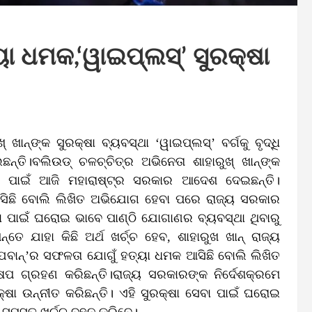
ା ଧମକ,‘ୱାଇପ୍ଲସ୍‌’ ସୁରକ୍ଷା
 ଖାନ୍‌ଙ୍କ ସୁରକ୍ଷା ବ୍ୟବସ୍ଥା ‘ୱାଇପ୍ଲସ୍‌’ ବର୍ଗକୁ ବୃଦ୍ଧି
ି।ବଲିଉଡ୍‌ ଚଳଚ୍ଚିତ୍ର ଅଭିନେତା ଶାହାରୁଖ୍‌ ଖାନ୍‌ଙ୍କ
କରିବା ପାଇଁ ଆଜି ମହାରାଷ୍ଟ୍ର ସରକାର ଆଦେଶ ଦେଇଛନ୍ତି।
ଆସିଛି ବୋଲି ଲିଖିତ ଅଭିଯୋଗ ହେବା ପରେ ରାଜ୍ୟ ସରକାର
 ପାଇଁ ଘରୋଇ ଭାବେ ପାଣ୍ଠି ଯୋଗାଣର ବ୍ୟବସ୍ଥା ଥିବାରୁ
ତେ ଯାହା କିଛି ଅର୍ଥ ଖର୍ଚ୍ଚ ହେବ, ଶାହାରୁଖ ଖାନ୍‌ ରାଜ୍ୟ
ବାନ୍‌’ର ସଫଳତା ଯୋଗୁଁ ହତ୍ୟା ଧମକ ଆସିଛି ବୋଲି ଲିଖିତ
 ଗ୍ରହଣ କରିଛନ୍ତି।ରାଜ୍ୟ ସରକାରଙ୍କ ନିର୍ଦେଶକ୍ରମେ
ରକ୍ଷା ଉନ୍ନୀତ କରିଛନ୍ତି। ଏହି ସୁରକ୍ଷା ସେବା ପାଇଁ ଘରୋଇ
ଖ ସମସ୍ତ ଖର୍ଚ୍ଚ ବହନ କରିବେ।