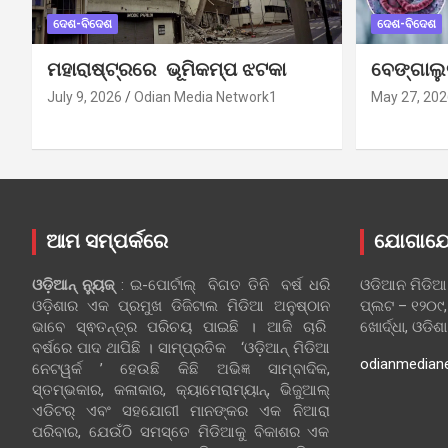
ଦେଶ-ବିଦେଶ
ଦେଶ-ବିଦେଶ
ମହାରାଷ୍ଟ୍ରରେ ଭୂମିକମ୍ପ ଝଟକା
ବେଙ୍ଗାଲ
July 9, 2026
Odian Media Network1
May 27, 202
ଆମ ସମ୍ପର୍କରେ
ଯୋଗାଯ
ଓଡ଼ିଆନ୍‍ ନ୍ୟୁଜ୍‍
: ଇ-ପୋର୍ଟାଲ୍ ବିଗତ ତିନି ବର୍ଷ ଧରି
ଓଡିଆନ ମିଡିଆ
ଓଡ଼ିଶାର ଏକ ପ୍ରମୁଖ ଡିଜିଟାଲ ମିଡିଆ ଅନୁଷ୍ଠାନ
ପ୍ଲଟ – ୧୨୦୯,
ଭାବେ ସ୍ଵତନ୍ତ୍ର ପରିଚୟ ପାଇଛି । ଆଜି ଚାରି
ଖୋର୍ଦ୍ଧା, ଓଡିଶ
ବର୍ଷରେ ପାଦ ଥାପିଛି । ସାମ୍ପ୍ରତିକ ‘ଓଡ଼ିଆନ୍‍ ମିଡିଆ
odianmedian
ନେଟୱର୍କ ’ ହେଉଛି କିଛି ଅଭିଜ୍ଞ ସାମ୍ବାଦିକ,
ସ୍ତମ୍ଭକାର, କଳାକାର, କ୍ୟାମେରାମ୍ୟାନ୍, ଭିଜୁଆଲ୍
ଏଡିଟର୍ ଏବଂ ସହଯୋଗୀ ମାନଙ୍କର ଏକ ନିଆରା
ପରିବାର, ଯେଉଁଠି ସମସ୍ତେ ମିଡିଆକୁ ବିକାଶର ଏକ