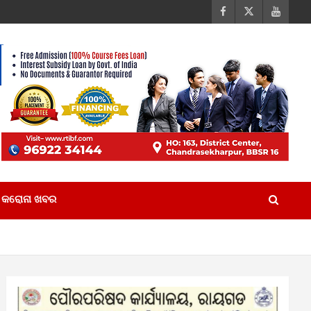
କରୋନା ଖବର