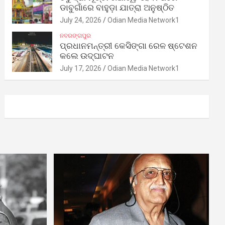
ଡାବୁଗାଁରେ ବାହୁଡ଼ା ଯାତ୍ରା ଅନୁଷ୍ଠିତ
July 24, 2026
Odian Media Network1
ନବରଙ୍ଗପୁର
ପ୍ରଧାନମନ୍ତ୍ରୀ କେସିଙ୍ଗା ରେଳ ଷ୍ଟେଶନ
କଲେ ଉଦ୍‌ଘାଟନ
July 17, 2026
Odian Media Network1