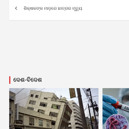
Post
ଶିକ୍ଷକଙ୍କ ମାଡ଼ରେ ଛାତ୍ରର ମୃତ୍ୟୁ
navigation
ଦେଶ-ବିଦେଶ