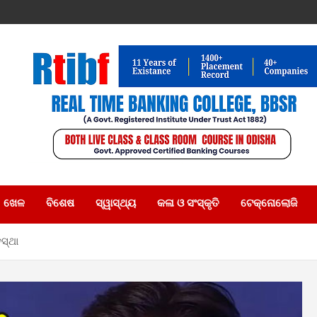
ଖେଳ
ବିଶେଷ
ସ୍ୱାସ୍ଥ୍ୟ
କଳା ଓ ସଂସ୍କୃତି
ଟେକ୍ନୋଲୋଜି
ସ୍ଥା