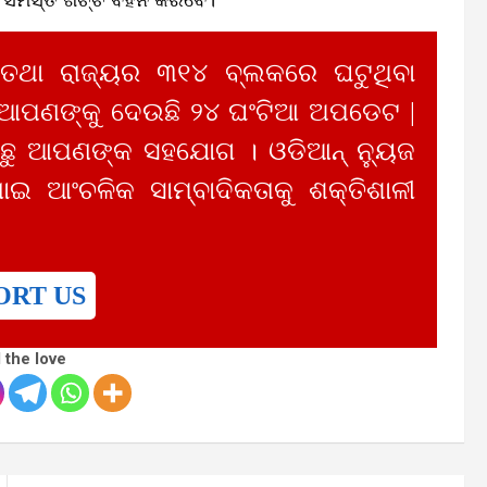
 ତଥା ରାଜ୍ୟର ୩୧୪ ବ୍ଲକରେ ଘଟୁଥିବା
 ଆପଣଙ୍କୁ ଦେଉଛି ୨୪ ଘଂଟିଆ ଅପଡେଟ |
ୁ ଆପଣଙ୍କ ସହଯୋଗ । ଓଡିଆନ୍ ନ୍ୟୁଜ
ାଇ ଆଂଚଳିକ ସାମ୍ବାଦିକତାକୁ ଶକ୍ତିଶାଳୀ
ORT US
 the love