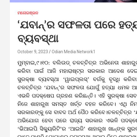
ମନୋରଞ୍ଜନ
‘ଯବାନ୍‌’ର ସଫଳତା ପରେ ହତ୍ୟ
ବ୍ୟବସ୍ଥା
October 9, 2023
Odian Media Network1
ମୁମ୍ବାଇ,୯।୧୦: ବଲିଉଡ୍‌ ଚଳଚ୍ଚିତ୍ର ଅଭିନେତା ଶାହାରୁଖ୍‌
କରିବା ପାଇଁ ଆଜି ମହାରାଷ୍ଟ୍ର ସରକାର ଆଦେଶ ଦେଇଛନ୍ତ
ସୁରକ୍ଷା ବ୍ୟବସ୍ଥା ‘ୱାଇପ୍ଲସ୍‌’ ବର୍ଗକୁ ବୃଦ୍ଧି 
ଚଳଚ୍ଚିତ୍ର ‘ଯବାନ୍‌’ର ସଫଳତା ଯୋଗୁଁ ହତ୍ୟା ଧମକ 
ଏଭଳି ପଦକ୍ଷେପ ଗ୍ରହଣ କରିଛନ୍ତି। ଏହି ସୁରକ୍ଷା ସେବା
ନିଜେ ଶାହାରୁଖ ସମସ୍ତ ଖର୍ଚ୍ଚ ବହନ କରିବେ। ଏଥି ନିମନ୍
ସରକାରଙ୍କୁ ସେ ବାବଦ ଅର୍ଥ ପୈଠ କରିବେ।ଚଳଚ୍ଚିତ୍ର ‘ଯ
ଅଭିଯୋଗ ହେବା ପରେ ରାଜ୍ୟ ସରକାର ଏଭଳି ପଦକ୍ଷେପ
‘ଭିଆଇପି ସିକ୍ୟୁରିଟି’ର ‘ଆଇଜି’ ଶାହାରୁଖ ଖାନ୍‌ଙ୍କ ସୁ
ଭାବେ ପାଣ୍ଠି ଯୋଗାଣର ବ୍ୟବସ୍ଥା ଥିବାରୁ ନିଜେ ଶାହାରୁ