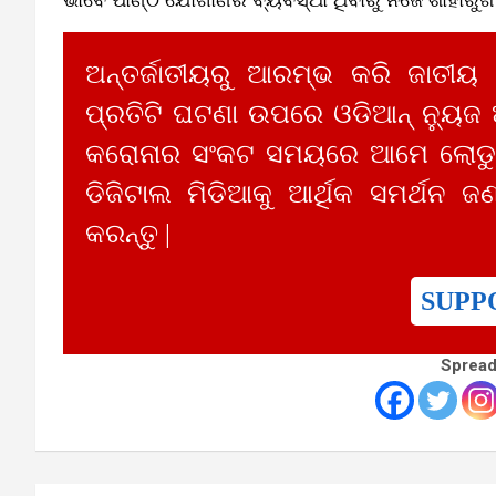
ଅନ୍ତର୍ଜାତୀୟରୁ ଆରମ୍ଭ କରି ଜାତୀୟ
ପ୍ରତିଟି ଘଟଣା ଉପରେ ଓଡିଆନ୍ ନ୍ୟୁଜ
କରୋନାର ସଂକଟ ସମୟରେ ଆମେ ଲୋଡୁଛ
ଡିଜିଟାଲ ମିଡିଆକୁ ଆର୍ଥିକ ସମର୍ଥନ ଜଣ
କରନ୍ତୁ |
SUPP
Spread