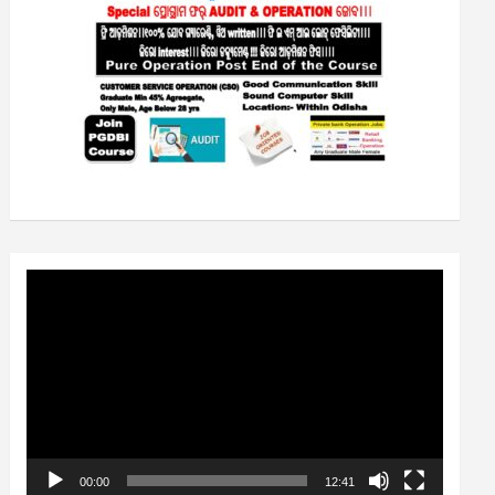
Video
Player
00:00
12:41