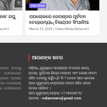
ଦେଶ-ବିଦେଶ
ନକ’ ରଘୁ
ପରଲୋକରେ ରେମଣ୍ଡର ପୂର୍ବତନ
ଚେୟାରମ୍ୟାନ୍ ବିଜୟପତ ସିଂଘାନିଆ
twork1
March 29, 2026
Odian Media Network1
ଆପଣଙ୍କ ଖବର
୍ଞାପନ ଦେବାକୁ
ଓଡ଼ିଆନ୍ ନ୍ୟୁଜ୍‌ରେ ଆପଣଙ୍କ ଅଂଚଳର ଖବର,
ହିତ ଯୋଗାଯୋଗ
ଘଟଣା, ଦୁର୍ଘଟଣା କିମ୍ବା ମତାମତ ଏବଂ ଲେଖା ଫଟୋ
୍ରଚାର ପ୍ରସାର
ସହିତ ଦେବାକୁ ଚାହୁଁଚନ୍ତି କି ? ତେବେ ଆମ ଇମେଲ
 ଆମ ମୋବାଇଲ୍
ଆଉ ହ୍ୱାଟ୍‌ସପ୍ ନମ୍ବରରେ ଫଟୋ ସହିତ ଖବର
ଲରେ ଯୋଗାଯୋଗ
ପଠାଇ ପାରିବେ ।
ଆମ ହ୍ୱାଟ୍‌ସପ୍ ନମ୍ବର -୮୮୯୫୭୬୬୮୨୪
ଇମେଲ –
odiannews@gmail.com