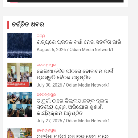
ଚର୍ଚ୍ଚିତ ଖବର
ରାଜ୍ୟ
ରାଜ୍ୟରେ ପ୍ରବଳ ବର୍ଷା ନେଇ ସତର୍କତା ଜାରି
August 6, 2026
Odian Media Network1
ନବରଙ୍ଗପୁର
କେଲିଆ ଶୈବ ପୀଠରେ ବୋଲବମ ପାଇଁ
ପ୍ରସ୍ତୁତି ବୈଠକ ଅନୁଷ୍ଠିତ
July 30, 2026
Odian Media Network1
ନବରଙ୍ଗପୁର
ଡାବୁଗାଁ ଠାରେ ଜିଲ୍ଲାପାଳଙ୍କ ବ୍ଲକ
ସ୍ତରୀୟ ଯୁଗ୍ମ ଅଭିଯୋଗ ଶୁଣାଣି
କାର୍ଯ୍ୟକ୍ରମ ଅନୁଷ୍ଠିତ
July 27, 2026
Odian Media Network1
ନବରଙ୍ଗପୁର
ଚତୁର୍ଦ୍ଧା ମୂର୍ତ୍ତୀ ରଥାରୂଢ଼ ହେବା ପରେ