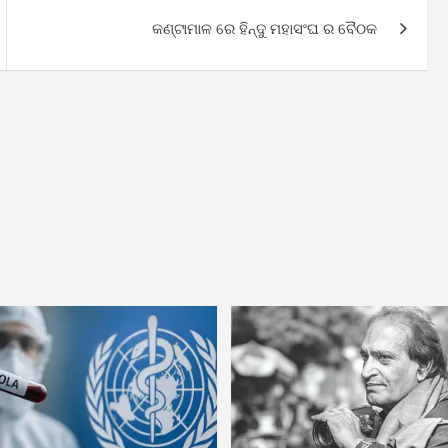
କଣ୍ଟାମାଳ ରେ ହିନ୍ଦୁ ମହାସଂଘ ର ବୈଠକ