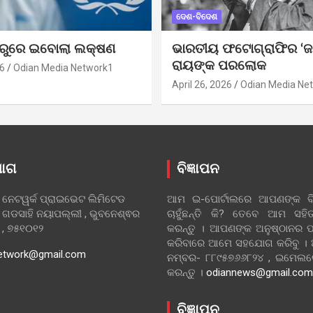
ଦେଶ-ବିଦେଶ
ୁରୁରେ ଇବୋଲା ଲକ୍ଷଣ
ଭାରତୀୟ ଫଟୋଗ୍ରାଫିର ‘ଜ
ରାୟଙ୍କ ପରଲୋକ
6
Odian Media Network1
April 26, 2026
Odian Media Ne
ୋଗ
ବିଜ୍ଞାପନ
 ନେଟୱର୍କ ପ୍ରାଇଭେଟ ଲିମିଟେଡ
ଆମ ଇ-ପୋର୍ଟାଲରେ ଆପଣଙ୍କ ବିଜ
 ଗଡସାହି ନୟାପଲ୍ଲୀ , ଭୁବନେଶ୍ଵର
ଚାହୁଁଛନ୍ତି କି? ତେବେ ଆମ ସ
ା , ୭୫୧୦୧୨
କରନ୍ତୁ । ଆପଣଙ୍କ ଅନୁଷ୍ଠାନର ପ
କରିବାରେ ଆମେ ସହଯୋଗ କରିବୁ ।
etwork@gmail.com
ନମ୍ବର- ୮୮୯୫୭୬୬୮୨୪ , ଇମେ
କରନ୍ତୁ ।
odiannews@gmail.com
ବିଜ୍ଞାପନ