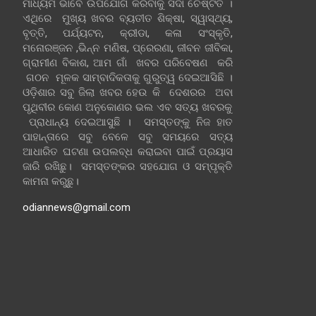
ମାଧ୍ୟମ ଭାବେ ଉପଯୋଗ କରିବାକୁ ସଦା ଚେଷ୍ଟିତ ।
ଏଥିରେ ମୁଖ୍ୟ ଖବର ବ୍ୟତୀତ ଶିକ୍ଷା, ସ୍ୱାସ୍ଥ୍ୟ,
ବୃତ୍ତି, ପର୍ଯ୍ୟଟନ, କ୍ରୀଡା, କଳା ସଂସ୍କୃତି,
ମନୋରଞ୍ଜନ ,ଭିନ୍ନ ମଣିଷ, ପ୍ରେରଣା, ଜୀବନ ଜୀବିକା,
ଗ୍ରାମୀଣ ବିକାଶ, ଆମ ଗାଁ ଖବର ପରିବେଷଣ କରି
ଗଠନ ମୂଳକ ସାମ୍ବାଦିକତାକୁ ଗୁରୁତ୍ୱ ଦେଇଆସିଛି ।
ଓଡ଼ିଶାର ସବୁ ଜିଲା ଖବର ହେଉ କି ଦେଶରର ଅବା
ପୃଥିବୀର କୋଣ ଅନୁକୋଣର ଭଲ ଏବ ସତ୍ୟ ଖବରକୁ
ପ୍ରାଧାନ୍ୟ ଦେଇଆସୁଛି । ସମସ୍ତଙ୍କୁ ନିଜ ହାତ
ପାହାନ୍ତାରେ ସବୁ ବେଳେ ସବୁ ସମୟରେ ସତ୍ୟ
ଆଧାରିତ ଘଟଣା ଉପଲବ୍ଧ କରାଇବା ପାଇଁ ପ୍ରୟାସ
ଜାରି ରଖିଛୁ। ସମସ୍ତଙ୍କର ସହଯୋଗ ଓ ସମ୍ପୃକ୍ତି
କାମନା କରୁଛୁ।
odiannews@gmail.com