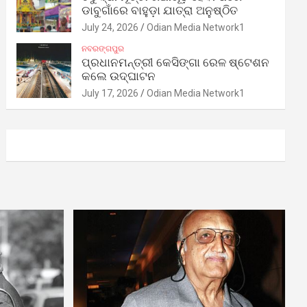
ଡାବୁଗାଁରେ ବାହୁଡ଼ା ଯାତ୍ରା ଅନୁଷ୍ଠିତ
July 24, 2026
Odian Media Network1
ନବରଙ୍ଗପୁର
ପ୍ରଧାନମନ୍ତ୍ରୀ କେସିଙ୍ଗା ରେଳ ଷ୍ଟେଶନ
କଲେ ଉଦ୍‌ଘାଟନ
July 17, 2026
Odian Media Network1