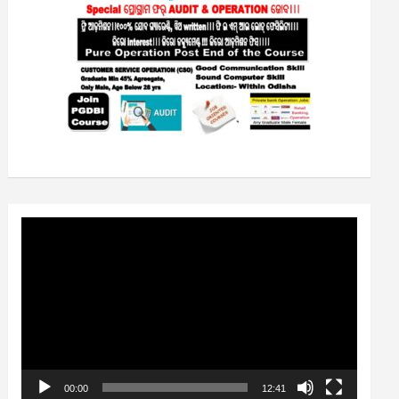
Video
Player
00:00
12:41