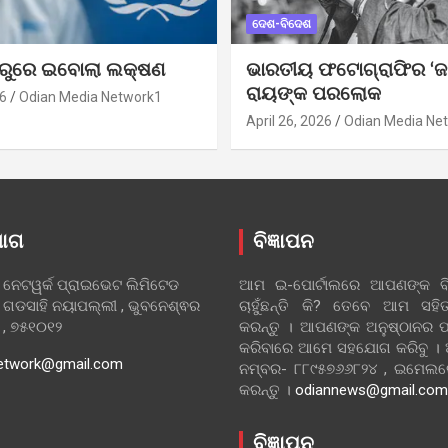
ଦେଶ-ବିଦେଶ
ୁରୁରେ ଇବୋଲା ଲକ୍ଷଣ
ଭାରତୀୟ ଫଟୋଗ୍ରାଫିର ‘ଜ
ରାୟଙ୍କ ପରଲୋକ
6
Odian Media Network1
April 26, 2026
Odian Media Ne
ୋଗ
ବିଜ୍ଞାପନ
 ନେଟୱର୍କ ପ୍ରାଇଭେଟ ଲିମିଟେଡ
ଆମ ଇ-ପୋର୍ଟାଲରେ ଆପଣଙ୍କ ବିଜ
 ଗଡସାହି ନୟାପଲ୍ଲୀ , ଭୁବନେଶ୍ଵର
ଚାହୁଁଛନ୍ତି କି? ତେବେ ଆମ ସ
ା , ୭୫୧୦୧୨
କରନ୍ତୁ । ଆପଣଙ୍କ ଅନୁଷ୍ଠାନର ପ
କରିବାରେ ଆମେ ସହଯୋଗ କରିବୁ ।
etwork@gmail.com
ନମ୍ବର- ୮୮୯୫୭୬୬୮୨୪ , ଇମେ
କରନ୍ତୁ ।
odiannews@gmail.com
ବିଜ୍ଞାପନ