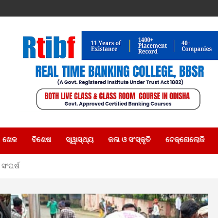
ଖେଳ
ବିଶେଷ
ସ୍ୱାସ୍ଥ୍ୟ
କଳା ଓ ସଂସ୍କୃତି
ଟେକ୍ନୋଲୋଜି
ସଂଘର୍ଷ