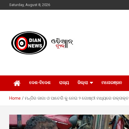
Skip
Saturday, August 8, 2026
to
content
ସାରା ଦୁନିଆର ଖବର ଆପଣଙ୍କ ହାତମୁଠାରେ…
ଓଡିଆନ୍ ନ୍ୟୁଜ
ଦେଶ-ବିଦେଶ
ରାଜ୍ୟ
ଜିଲ୍ଲା
ମନୋରଞ୍ଜନ
Home
ମନ୍ଦିର ଜାଗା ଓ ପାଚେରି କୁ ନେଇ ୨ ଗୋଷ୍ଠୀ ମଧ୍ୟରେ ରକ୍ତାକ୍ତ 