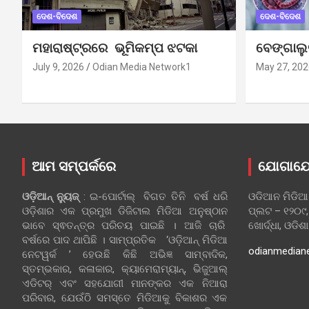
ଦେଶ-ବିଦେଶ
ଦେଶ-ବିଦେଶ
ମହାରାଷ୍ଟ୍ରରେ ଭୂମିକମ୍ପ ଝଟକା
ବେଙ୍ଗାଲ
July 9, 2026
Odian Media Network1
May 27, 202
ଆମ ସମ୍ପର୍କରେ
ଯୋଗାଯ
ଓଡ଼ିଆନ୍‍ ନ୍ୟୁଜ୍‍
: ଇ-ପୋର୍ଟାଲ୍ ବିଗତ ତିନି ବର୍ଷ ଧରି
ଓଡିଆନ ମିଡିଆ
ଓଡ଼ିଶାର ଏକ ପ୍ରମୁଖ ଡିଜିଟାଲ ମିଡିଆ ଅନୁଷ୍ଠାନ
ପ୍ଲଟ – ୧୨୦୯,
ଭାବେ ସ୍ଵତନ୍ତ୍ର ପରିଚୟ ପାଇଛି । ଆଜି ଚାରି
ଖୋର୍ଦ୍ଧା, ଓଡିଶ
ବର୍ଷରେ ପାଦ ଥାପିଛି । ସାମ୍ପ୍ରତିକ ‘ଓଡ଼ିଆନ୍‍ ମିଡିଆ
odianmedian
ନେଟୱର୍କ ’ ହେଉଛି କିଛି ଅଭିଜ୍ଞ ସାମ୍ବାଦିକ,
ସ୍ତମ୍ଭକାର, କଳାକାର, କ୍ୟାମେରାମ୍ୟାନ୍, ଭିଜୁଆଲ୍
ଏଡିଟର୍ ଏବଂ ସହଯୋଗୀ ମାନଙ୍କର ଏକ ନିଆରା
ପରିବାର, ଯେଉଁଠି ସମସ୍ତେ ମିଡିଆକୁ ବିକାଶର ଏକ