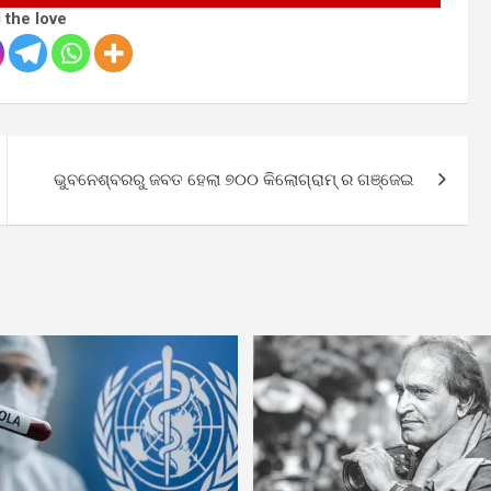
 the love
ଭୁବନେଶ୍ବରରୁ ଜବତ ହେଲା ୭୦୦ କିଲୋଗ୍ରାମ୍ ର ଗଞ୍ଜେଇ