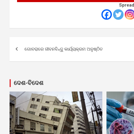
Spread
Post
ଗୋବରାରେ ଜୀବନବିନ୍ଦୁ କାର୍ଯ୍ୟକ୍ରମ ଅନୁଷ୍ଠିତ
navigation
ଦେଶ-ବିଦେଶ