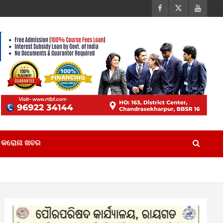
କରୋନା ଖବର