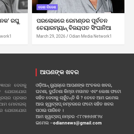
ଦେଶ-ବିଦେଶ
ନକ’ ରଘୁ
ପରଲୋକରେ ରେମଣ୍ଡର ପୂର୍ବତନ
ଚେୟାରମ୍ୟାନ୍ ବିଜୟପତ ସିଂଘାନିଆ
twork1
March 29, 2026
Odian Media Network1
ଆପଣଙ୍କ ଖବର
୍ଞାପନ ଦେବାକୁ
ଓଡ଼ିଆନ୍ ନ୍ୟୁଜ୍‌ରେ ଆପଣଙ୍କ ଅଂଚଳର ଖବର,
ହିତ ଯୋଗାଯୋଗ
ଘଟଣା, ଦୁର୍ଘଟଣା କିମ୍ବା ମତାମତ ଏବଂ ଲେଖା ଫଟୋ
୍ରଚାର ପ୍ରସାର
ସହିତ ଦେବାକୁ ଚାହୁଁଚନ୍ତି କି ? ତେବେ ଆମ ଇମେଲ
 ଆମ ମୋବାଇଲ୍
ଆଉ ହ୍ୱାଟ୍‌ସପ୍ ନମ୍ବରରେ ଫଟୋ ସହିତ ଖବର
ଲରେ ଯୋଗାଯୋଗ
ପଠାଇ ପାରିବେ ।
ଆମ ହ୍ୱାଟ୍‌ସପ୍ ନମ୍ବର -୮୮୯୫୭୬୬୮୨୪
ଇମେଲ –
odiannews@gmail.com