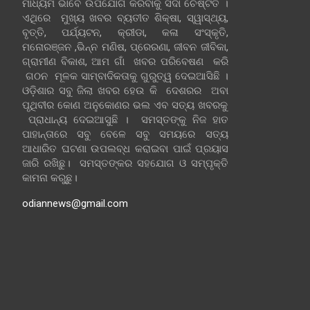
ମାଧ୍ୟମ ଭାବେ ଉପଯୋଗ କରିବାକୁ ସଦା ଚେଷ୍ଟିତ ।
ଏଥିରେ ମୁଖ୍ୟ ଖବର ବ୍ୟତୀତ ଶିକ୍ଷା, ସ୍ୱାସ୍ଥ୍ୟ,
ବୃତ୍ତି, ପର୍ଯ୍ୟଟନ, କ୍ରୀଡା, କଳା ସଂସ୍କୃତି,
ମନୋରଞ୍ଜନ ,ଭିନ୍ନ ମଣିଷ, ପ୍ରେରଣା, ଜୀବନ ଜୀବିକା,
ଗ୍ରାମୀଣ ବିକାଶ, ଆମ ଗାଁ ଖବର ପରିବେଷଣ କରି
ଗଠନ ମୂଳକ ସାମ୍ବାଦିକତାକୁ ଗୁରୁତ୍ୱ ଦେଇଆସିଛି ।
ଓଡ଼ିଶାର ସବୁ ଜିଲା ଖବର ହେଉ କି ଦେଶରର ଅବା
ପୃଥିବୀର କୋଣ ଅନୁକୋଣର ଭଲ ଏବ ସତ୍ୟ ଖବରକୁ
ପ୍ରାଧାନ୍ୟ ଦେଇଆସୁଛି । ସମସ୍ତଙ୍କୁ ନିଜ ହାତ
ପାହାନ୍ତାରେ ସବୁ ବେଳେ ସବୁ ସମୟରେ ସତ୍ୟ
ଆଧାରିତ ଘଟଣା ଉପଲବ୍ଧ କରାଇବା ପାଇଁ ପ୍ରୟାସ
ଜାରି ରଖିଛୁ। ସମସ୍ତଙ୍କର ସହଯୋଗ ଓ ସମ୍ପୃକ୍ତି
କାମନା କରୁଛୁ।
odiannews@gmail.com