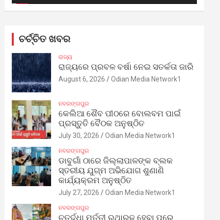
ଚର୍ଚ୍ଚିତ ଖବର
ରାଜ୍ୟ
ରାଜ୍ୟରେ ପ୍ରବଳ ବର୍ଷା ନେଇ ସତର୍କତା ଜାରି
August 6, 2026
Odian Media Network1
ନବରଙ୍ଗପୁର
କେଲିଆ ଶୈବ ପୀଠରେ ବୋଲବମ ପାଇଁ
ପ୍ରସ୍ତୁତି ବୈଠକ ଅନୁଷ୍ଠିତ
July 30, 2026
Odian Media Network1
ନବରଙ୍ଗପୁର
ଡାବୁଗାଁ ଠାରେ ଜିଲ୍ଲାପାଳଙ୍କ ବ୍ଲକ
ସ୍ତରୀୟ ଯୁଗ୍ମ ଅଭିଯୋଗ ଶୁଣାଣି
କାର୍ଯ୍ୟକ୍ରମ ଅନୁଷ୍ଠିତ
July 27, 2026
Odian Media Network1
ନବରଙ୍ଗପୁର
ଚତୁର୍ଦ୍ଧା ମୂର୍ତ୍ତୀ ରଥାରୂଢ଼ ହେବା ପରେ