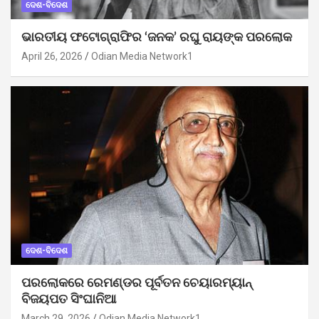
ଦେଶ-ବିଦେଶ
ଭାରତୀୟ ଫଟୋଗ୍ରାଫିର ‘ଜନକ’ ରଘୁ ରାୟଙ୍କ ପରଲୋକ
April 26, 2026
Odian Media Network1
ଦେଶ-ବିଦେଶ
ପରଲୋକରେ ରେମଣ୍ଡର ପୂର୍ବତନ ଚେୟାରମ୍ୟାନ୍
ବିଜୟପତ ସିଂଘାନିଆ
March 29, 2026
Odian Media Network1