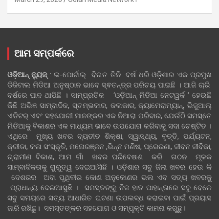
ଆମ ସମ୍ପର୍କରେ
ଓଡ଼ିଆନ୍‍ ନ୍ୟୁଜ୍‍
: ଇ-ପୋର୍ଟାଲ୍ ବିଗତ ତିନି ବର୍ଷ ଧରି ଓଡ଼ିଶାର ଏକ ପ୍ରମୁଖ
ଡିଜିଟାଲ ମିଡିଆ ଅନୁଷ୍ଠାନ ଭାବେ ସ୍ଵତନ୍ତ୍ର ପରିଚୟ ପାଇଛି । ଆଜି ଚାରି
ବର୍ଷରେ ପାଦ ଥାପିଛି । ସାମ୍ପ୍ରତିକ ‘ଓଡ଼ିଆନ୍‍ ମିଡିଆ ନେଟୱର୍କ ’ ହେଉଛି
କିଛି ଅଭିଜ୍ଞ ସାମ୍ବାଦିକ, ସ୍ତମ୍ଭକାର, କଳାକାର, କ୍ୟାମେରାମ୍ୟାନ୍, ଭିଜୁଆଲ୍
ଏଡିଟର୍ ଏବଂ ସହଯୋଗୀ ମାନଙ୍କର ଏକ ନିଆରା ପରିବାର, ଯେଉଁଠି ସମସ୍ତେ
ମିଡିଆକୁ ବିକାଶର ଏକ ମାଧ୍ୟମ ଭାବେ ଉପଯୋଗ କରିବାକୁ ସଦା ଚେଷ୍ଟିତ ।
ଏଥିରେ ମୁଖ୍ୟ ଖବର ବ୍ୟତୀତ ଶିକ୍ଷା, ସ୍ୱାସ୍ଥ୍ୟ, ବୃତ୍ତି, ପର୍ଯ୍ୟଟନ,
କ୍ରୀଡା, କଳା ସଂସ୍କୃତି, ମନୋରଞ୍ଜନ ,ଭିନ୍ନ ମଣିଷ, ପ୍ରେରଣା, ଜୀବନ ଜୀବିକା,
ଗ୍ରାମୀଣ ବିକାଶ, ଆମ ଗାଁ ଖବର ପରିବେଷଣ କରି ଗଠନ ମୂଳକ
ସାମ୍ବାଦିକତାକୁ ଗୁରୁତ୍ୱ ଦେଇଆସିଛି । ଓଡ଼ିଶାର ସବୁ ଜିଲା ଖବର ହେଉ କି
ଦେଶରର ଅବା ପୃଥିବୀର କୋଣ ଅନୁକୋଣର ଭଲ ଏବ ସତ୍ୟ ଖବରକୁ
ପ୍ରାଧାନ୍ୟ ଦେଇଆସୁଛି । ସମସ୍ତଙ୍କୁ ନିଜ ହାତ ପାହାନ୍ତାରେ ସବୁ ବେଳେ
ସବୁ ସମୟରେ ସତ୍ୟ ଆଧାରିତ ଘଟଣା ଉପଲବ୍ଧ କରାଇବା ପାଇଁ ପ୍ରୟାସ
ଜାରି ରଖିଛୁ। ସମସ୍ତଙ୍କର ସହଯୋଗ ଓ ସମ୍ପୃକ୍ତି କାମନା କରୁଛୁ।