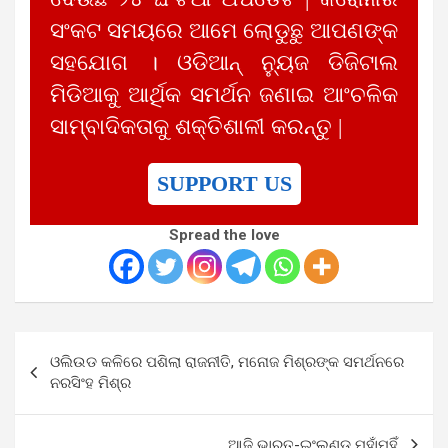
ସଂକଟ ସମୟରେ ଆମେ ଲୋଡୁଛୁ ଆପଣଙ୍କ
ସହଯୋଗ । ଓଡିଆନ୍ ନ୍ୟୁଜ ଡିଜିଟାଲ
ମିଡିଆକୁ ଆର୍ଥିକ ସମର୍ଥନ ଜଣାଇ ଆଂଚଳିକ
ସାମ୍ବାଦିକତାକୁ ଶକ୍ତିଶାଳୀ କରନ୍ତୁ |
SUPPORT US
Spread the love
Post
ଓଲିଉଡ କଳିରେ ପଶିଲା ରାଜନୀତି, ମନୋଜ ମିଶ୍ରଙ୍କ ସମର୍ଥନରେ
navigation
ନରସିଂହ ମିଶ୍ର
ଆଜି ଭାରତ-ଇଂଲଣ୍ଡ ମୁହାଁମୁହିଁ