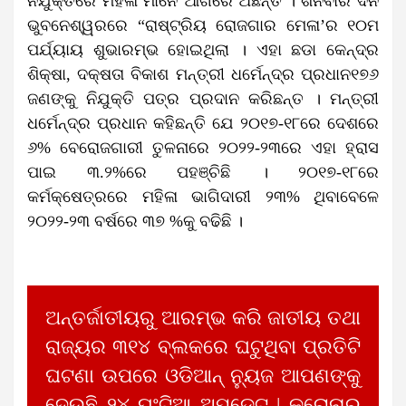
ନିଯୁକ୍ତିରେ ମହିଳା ମାନେ ଆଗରେ ଅଛନ୍ତି । ଶନିବାର ଦିନ
ଭୁବନେଶ୍ୱରରେ “ରାଷ୍ଟ୍ରିୟ ରୋଜଗାର ମେଳା’ର ୧୦ମ
ପର୍ଯ୍ୟାୟ ଶୁଭାରମ୍ଭ ହୋଇଥିଲା । ଏହା ଛଡା କେନ୍ଦ୍ର
ଶିକ୍ଷା, ଦକ୍ଷତା ବିକାଶ ମନ୍ତ୍ରୀ ଧର୍ମେନ୍ଦ୍ର ପ୍ରଧାନ୧୭୬
ଜଣଙ୍କୁ ନିଯୁକ୍ତି ପତ୍ର ପ୍ରଦାନ କରିଛନ୍ତ । ମନ୍ତ୍ରୀ
ଧର୍ମେନ୍ଦ୍ର ପ୍ରଧାନ କହିଛନ୍ତି ଯେ ୨୦୧୭-୧୮ରେ ଦେଶରେ
୬% ବେରୋଜଗାରୀ ତୁଳନାରେ ୨୦୨୨-୨୩ରେ ଏହା ହ୍ରାସ
ପାଇ ୩.୨%ରେ ପହଞ୍ଚିଛି । ୨୦୧୭-୧୮ରେ
କର୍ମକ୍ଷେତ୍ରରେ ମହିଳା ଭାଗିଦାରୀ ୨୩% ଥିବାବେଳେ
୨୦୨୨-୨୩ ବର୍ଷରେ ୩୭ %କୁ ବଢିଛି ।
ଅନ୍ତର୍ଜାତୀୟରୁ ଆରମ୍ଭ କରି ଜାତୀୟ ତଥା
ରାଜ୍ୟର ୩୧୪ ବ୍ଲକରେ ଘଟୁଥିବା ପ୍ରତିଟି
ଘଟଣା ଉପରେ ଓଡିଆନ୍ ନ୍ୟୁଜ ଆପଣଙ୍କୁ
ଦେଉଛି ୨୪ ଘଂଟିଆ ଅପଡେଟ | କରୋନାର