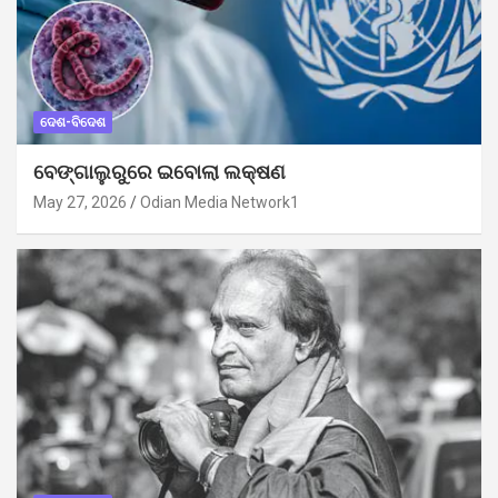
ଦେଶ-ବିଦେଶ
ବେଙ୍ଗାଲୁରୁରେ ଇବୋଲା ଲକ୍ଷଣ
May 27, 2026
Odian Media Network1