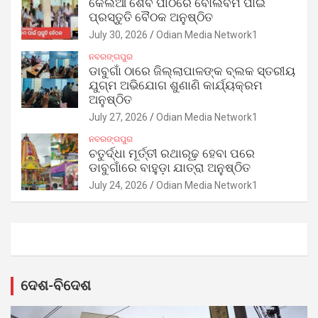
କେଲିଆ ଶୈବ ପୀଠରେ ବୋଲବମ ପାଇଁ
ପ୍ରସ୍ତୁତି ବୈଠକ ଅନୁଷ୍ଠିତ
July 30, 2026
Odian Media Network1
ନବରଙ୍ଗପୁର
ଡାବୁଗାଁ ଠାରେ ଜିଲ୍ଲାପାଳଙ୍କ ବ୍ଲକ ସ୍ତରୀୟ
ଯୁଗ୍ମ ଅଭିଯୋଗ ଶୁଣାଣି କାର୍ଯ୍ୟକ୍ରମ
ଅନୁଷ୍ଠିତ
July 27, 2026
Odian Media Network1
ନବରଙ୍ଗପୁର
ଚତୁର୍ଦ୍ଧା ମୂର୍ତ୍ତୀ ରଥାରୂଢ଼ ହେବା ପରେ
ଡାବୁଗାଁରେ ବାହୁଡ଼ା ଯାତ୍ରା ଅନୁଷ୍ଠିତ
July 24, 2026
Odian Media Network1
ଦେଶ-ବିଦେଶ