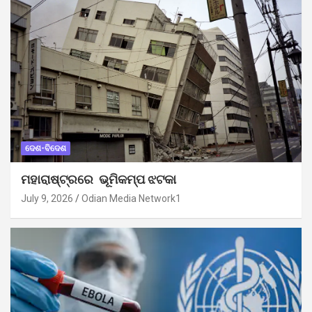
ଦେଶ-ବିଦେଶ
ମହାରାଷ୍ଟ୍ରରେ ଭୂମିକମ୍ପ ଝଟକା
July 9, 2026
Odian Media Network1