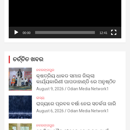
00:00
12:41
ଚର୍ଚ୍ଚିତ ଖବର
ନବରଙ୍ଗପୁର
କ୍ଷତ୍ରିୟ ଧାକଡ ସମାଜ ଜିଲ୍ଲା
କାର୍ଯ୍ୟକାରିଣୀ ପାପଡାହାଣ୍ଡି ରେ ଅନୁଷ୍ଠିତ
August 9, 2026
Odian Media Network1
ରାଜ୍ୟ
ରାଜ୍ୟରେ ପ୍ରବଳ ବର୍ଷା ନେଇ ସତର୍କତା ଜାରି
August 6, 2026
Odian Media Network1
ନବରଙ୍ଗପୁର