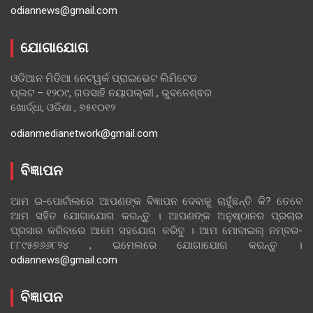
odiannews@gmail.com
ଯୋଗାଯୋଗ
ଓଡିଆନ ମିଡିଆ ନେଟୱର୍କ ପ୍ରାଇଭେଟ ଲିମିଟେଡ
ପ୍ଲଟ – ୧୨୦୯, ଗଡସାହି ନୟାପଲ୍ଲୀ , ଭୁବନେଶ୍ଵର
ଖୋର୍ଦ୍ଧା, ଓଡିଶା , ୭୫୧୦୧୨
odianmedianetwork@gmail.com
ବିଜ୍ଞାପନ
ଆମ ଇ-ପୋର୍ଟାଲରେ ଆପଣଙ୍କ ବିଜ୍ଞାପନ ଦେବାକୁ ଚାହୁଁଛନ୍ତି କି? ତେବେ
ଆମ ସହିତ ଯୋଗାଯୋଗ କରନ୍ତୁ । ଆପଣଙ୍କ ଅନୁଷ୍ଠାନର ପ୍ରଚାର
ପ୍ରସାର କରିବାରେ ଆମେ ସହଯୋଗ କରିବୁ । ଆମ ମୋବାଇଲ୍ ନମ୍ବର-
୮୮୯୫୭୬୬୮୨୪ , ଇମେଲରେ ଯୋଗାଯୋଗ କରନ୍ତୁ ।
odiannews@gmail.com
ବିଜ୍ଞାପନ