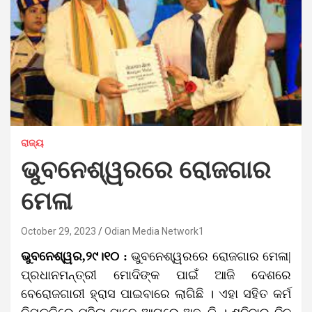
ରାଜ୍ୟ
ଭୁବନେଶ୍ୱରରେ ରୋଜଗାର
ମେଳା
October 29, 2023
Odian Media Network1
ଭୁବନେଶ୍ୱର,୨୯।୧୦ :
ଭୁବନେଶ୍ୱରରେ ରୋଜଗାର ମେଳା|
ପ୍ରଧାନମନ୍ତ୍ରୀ ମୋଦିଙ୍କ ପାଇଁ ଆଜି ଦେଶରେ
ବେରୋଜଗାରୀ ହ୍ରାସ ପାଇବାରେ ଲାଗିଛି । ଏହା ସହିତ କର୍ମ