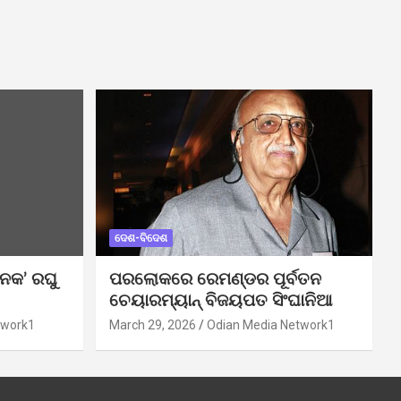
ଦେଶ-ବିଦେଶ
ନକ’ ରଘୁ
ପରଲୋକରେ ରେମଣ୍ଡର ପୂର୍ବତନ
ଚେୟାରମ୍ୟାନ୍ ବିଜୟପତ ସିଂଘାନିଆ
twork1
March 29, 2026
Odian Media Network1