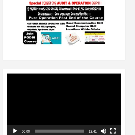
Video
Player
00:00
12:41