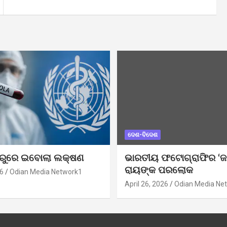
ଦେଶ-ବିଦେଶ
ୁରୁରେ ଇବୋଲା ଲକ୍ଷଣ
ଭାରତୀୟ ଫଟୋଗ୍ରାଫିର ‘ଜ
ରାୟଙ୍କ ପରଲୋକ
6
Odian Media Network1
April 26, 2026
Odian Media Ne