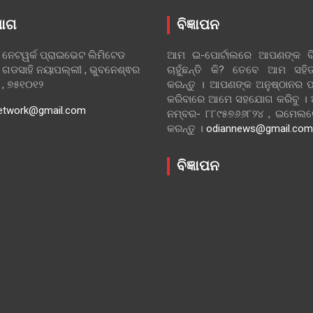
ୋଗ
ବିଜ୍ଞାପନ
 ନେଟୱର୍କ ପ୍ରାଇଭେଟ ଲିମିଟେଡ
ଆମ ଇ-ପୋର୍ଟାଲରେ ଆପଣଙ୍କ ବିଜ
 ଗଡସାହି ନୟାପଲ୍ଲୀ , ଭୁବନେଶ୍ଵର
ଚାହୁଁଛନ୍ତି କି? ତେବେ ଆମ ସ
ା , ୭୫୧୦୧୨
କରନ୍ତୁ । ଆପଣଙ୍କ ଅନୁଷ୍ଠାନର ପ
କରିବାରେ ଆମେ ସହଯୋଗ କରିବୁ ।
etwork@gmail.com
ନମ୍ବର- ୮୮୯୫୭୬୬୮୨୪ , ଇମେ
କରନ୍ତୁ ।
odiannews@gmail.com
ବିଜ୍ଞାପନ