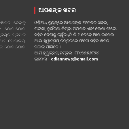
ଆପଣଙ୍କ ଖବର
୍ଞାପନ ଦେବାକୁ
ଓଡ଼ିଆନ୍ ନ୍ୟୁଜ୍‌ରେ ଆପଣଙ୍କ ଅଂଚଳର ଖବର,
ହିତ ଯୋଗାଯୋଗ
ଘଟଣା, ଦୁର୍ଘଟଣା କିମ୍ବା ମତାମତ ଏବଂ ଲେଖା ଫଟୋ
୍ରଚାର ପ୍ରସାର
ସହିତ ଦେବାକୁ ଚାହୁଁଚନ୍ତି କି ? ତେବେ ଆମ ଇମେଲ
 ଆମ ମୋବାଇଲ୍
ଆଉ ହ୍ୱାଟ୍‌ସପ୍ ନମ୍ବରରେ ଫଟୋ ସହିତ ଖବର
ଲରେ ଯୋଗାଯୋଗ
ପଠାଇ ପାରିବେ ।
ଆମ ହ୍ୱାଟ୍‌ସପ୍ ନମ୍ବର -୮୮୯୫୭୬୬୮୨୪
ଇମେଲ –
odiannews@gmail.com