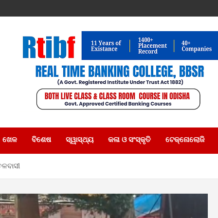
ଖେଳ
ବିଶେଷ
ସ୍ୱାସ୍ଥ୍ୟ
କଳା ଓ ସଂସ୍କୃତି
ଟେକ୍ନୋଲୋଜି
ଚଳବାସୀ