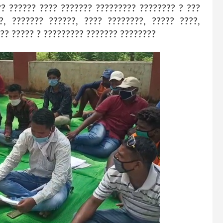
?? ?????? ???? ??????? ????????? ???????? ? ???
?, ??????? ??????, ???? ????????, ????? ????,
??? ????? ? ????????? ??????? ????????