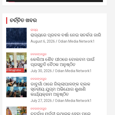
ଚର୍ଚ୍ଚିତ ଖବର
ରାଜ୍ୟ
ରାଜ୍ୟରେ ପ୍ରବଳ ବର୍ଷା ନେଇ ସତର୍କତା ଜାରି
August 6, 2026
Odian Media Network1
ନବରଙ୍ଗପୁର
କେଲିଆ ଶୈବ ପୀଠରେ ବୋଲବମ ପାଇଁ
ପ୍ରସ୍ତୁତି ବୈଠକ ଅନୁଷ୍ଠିତ
July 30, 2026
Odian Media Network1
ନବରଙ୍ଗପୁର
ଡାବୁଗାଁ ଠାରେ ଜିଲ୍ଲାପାଳଙ୍କ ବ୍ଲକ
ସ୍ତରୀୟ ଯୁଗ୍ମ ଅଭିଯୋଗ ଶୁଣାଣି
କାର୍ଯ୍ୟକ୍ରମ ଅନୁଷ୍ଠିତ
July 27, 2026
Odian Media Network1
ନବରଙ୍ଗପୁର
ଚତୁର୍ଦ୍ଧା ମୂର୍ତ୍ତୀ ରଥାରୂଢ଼ ହେବା ପରେ