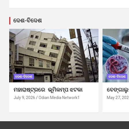
navigation
ଦେଶ-ବିଦେଶ
ଦେଶ-ବିଦେଶ
ଦେଶ-ବିଦେଶ
ମହାରାଷ୍ଟ୍ରରେ ଭୂମିକମ୍ପ ଝଟକା
ବେଙ୍ଗାଲ
July 9, 2026
Odian Media Network1
May 27, 202