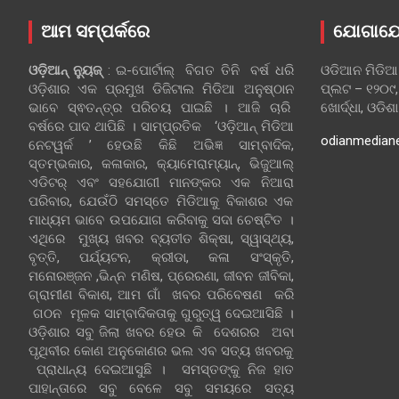
ଆମ ସମ୍ପର୍କରେ
ଯୋଗାଯ
ଓଡ଼ିଆନ୍‍ ନ୍ୟୁଜ୍‍
: ଇ-ପୋର୍ଟାଲ୍ ବିଗତ ତିନି ବର୍ଷ ଧରି
ଓଡିଆନ ମିଡିଆ
ଓଡ଼ିଶାର ଏକ ପ୍ରମୁଖ ଡିଜିଟାଲ ମିଡିଆ ଅନୁଷ୍ଠାନ
ପ୍ଲଟ – ୧୨୦୯,
ଭାବେ ସ୍ଵତନ୍ତ୍ର ପରିଚୟ ପାଇଛି । ଆଜି ଚାରି
ଖୋର୍ଦ୍ଧା, ଓଡିଶ
ବର୍ଷରେ ପାଦ ଥାପିଛି । ସାମ୍ପ୍ରତିକ ‘ଓଡ଼ିଆନ୍‍ ମିଡିଆ
odianmedian
ନେଟୱର୍କ ’ ହେଉଛି କିଛି ଅଭିଜ୍ଞ ସାମ୍ବାଦିକ,
ସ୍ତମ୍ଭକାର, କଳାକାର, କ୍ୟାମେରାମ୍ୟାନ୍, ଭିଜୁଆଲ୍
ଏଡିଟର୍ ଏବଂ ସହଯୋଗୀ ମାନଙ୍କର ଏକ ନିଆରା
ପରିବାର, ଯେଉଁଠି ସମସ୍ତେ ମିଡିଆକୁ ବିକାଶର ଏକ
ମାଧ୍ୟମ ଭାବେ ଉପଯୋଗ କରିବାକୁ ସଦା ଚେଷ୍ଟିତ ।
ଏଥିରେ ମୁଖ୍ୟ ଖବର ବ୍ୟତୀତ ଶିକ୍ଷା, ସ୍ୱାସ୍ଥ୍ୟ,
ବୃତ୍ତି, ପର୍ଯ୍ୟଟନ, କ୍ରୀଡା, କଳା ସଂସ୍କୃତି,
ମନୋରଞ୍ଜନ ,ଭିନ୍ନ ମଣିଷ, ପ୍ରେରଣା, ଜୀବନ ଜୀବିକା,
ଗ୍ରାମୀଣ ବିକାଶ, ଆମ ଗାଁ ଖବର ପରିବେଷଣ କରି
ଗଠନ ମୂଳକ ସାମ୍ବାଦିକତାକୁ ଗୁରୁତ୍ୱ ଦେଇଆସିଛି ।
ଓଡ଼ିଶାର ସବୁ ଜିଲା ଖବର ହେଉ କି ଦେଶରର ଅବା
ପୃଥିବୀର କୋଣ ଅନୁକୋଣର ଭଲ ଏବ ସତ୍ୟ ଖବରକୁ
ପ୍ରାଧାନ୍ୟ ଦେଇଆସୁଛି । ସମସ୍ତଙ୍କୁ ନିଜ ହାତ
ପାହାନ୍ତାରେ ସବୁ ବେଳେ ସବୁ ସମୟରେ ସତ୍ୟ