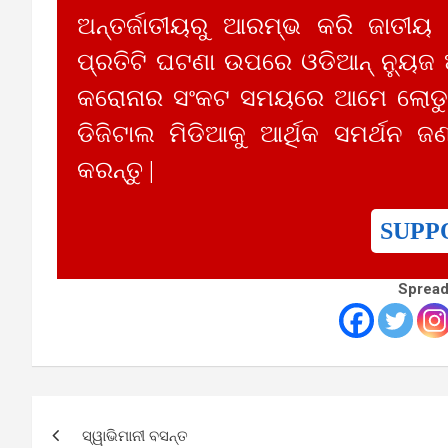
ଅନ୍ତର୍ଜାତୀୟରୁ ଆରମ୍ଭ କରି ଜାତୀୟ
ପ୍ରତିଟି ଘଟଣା ଉପରେ ଓଡିଆନ୍ ନ୍ୟୁଜ
କରୋନାର ସଂକଟ ସମୟରେ ଆମେ ଲୋଡୁଛ
ଡିଜିଟାଲ ମିଡିଆକୁ ଆର୍ଥିକ ସମର୍ଥନ ଜଣ
କରନ୍ତୁ |
SUPP
Spread
Post
ସ୍ୱାଭିମାନୀ ବସନ୍ତ