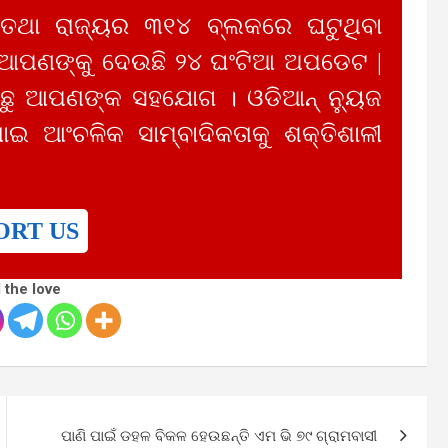
 ତଥା ରାଜ୍ୟର ୩୧୪ ବ୍ଲକରେ ଘଟୁଥିବା
 ଆପଣଙ୍କୁ ଦେଉଛି ୨୪ ଘଂଟିଆ ଅପଡେଟ |
ୁ ଆପଣଙ୍କ ସହଯୋଗ । ଓଡିଆନ୍ ନ୍ୟୁଜ
ାଇ ଆଂଚଳିକ ସାମ୍ବାଦିକତାକୁ ଶକ୍ତିଶାଳୀ
ORT US
 the love
ପାଣି ପାଇଁ ଡହଳ ବିକଳ ହେଉଛନ୍ତି ଏମ ଭି ୭୯ ଗ୍ରାମବାସୀ