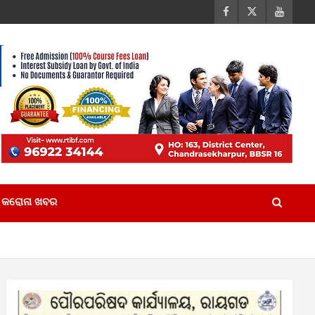
କରୋନା ଖବର