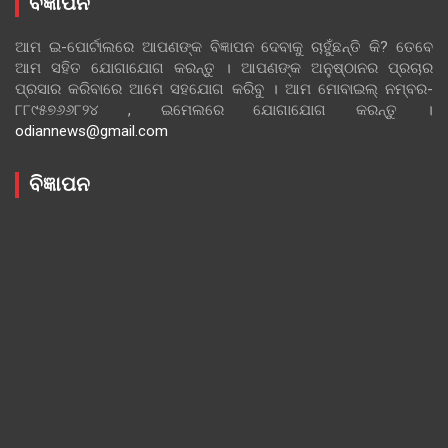
ବିଜ୍ଞାପନ
ଆମ ଇ-ପୋର୍ଟାଲରେ ଆପଣଙ୍କ ବିଜ୍ଞାପନ ଦେବାକୁ ଚାହୁଁଛନ୍ତି କି? ତେବେ
ଆମ ସହିତ ଯୋଗାଯୋଗ କରନ୍ତୁ । ଆପଣଙ୍କ ଅନୁଷ୍ଠାନର ପ୍ରଚାର
ପ୍ରସାର କରିବାରେ ଆମେ ସହଯୋଗ କରିବୁ । ଆମ ମୋବାଇଲ୍ ନମ୍ବର-
୮୮୯୫୭୬୬୮୨୪ , ଇମେଲରେ ଯୋଗାଯୋଗ କରନ୍ତୁ ।
odiannews@gmail.com
ବିଜ୍ଞାପନ