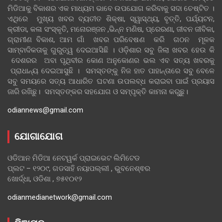
ମିଡିଆକୁ ବିକାଶର ଏକ ମାଧ୍ୟମ ଭାବେ ଉପଯୋଗ କରିବାକୁ ସଦା ଚେଷ୍ଟିତ ।
ଏଥିରେ ମୁଖ୍ୟ ଖବର ବ୍ୟତୀତ ଶିକ୍ଷା, ସ୍ୱାସ୍ଥ୍ୟ, ବୃତ୍ତି, ପର୍ଯ୍ୟଟନ,
କ୍ରୀଡା, କଳା ସଂସ୍କୃତି, ମନୋରଞ୍ଜନ ,ଭିନ୍ନ ମଣିଷ, ପ୍ରେରଣା, ଜୀବନ ଜୀବିକା,
ଗ୍ରାମୀଣ ବିକାଶ, ଆମ ଗାଁ ଖବର ପରିବେଷଣ କରି ଗଠନ ମୂଳକ
ସାମ୍ବାଦିକତାକୁ ଗୁରୁତ୍ୱ ଦେଇଆସିଛି । ଓଡ଼ିଶାର ସବୁ ଜିଲା ଖବର ହେଉ କି
ଦେଶରର ଅବା ପୃଥିବୀର କୋଣ ଅନୁକୋଣର ଭଲ ଏବ ସତ୍ୟ ଖବରକୁ
ପ୍ରାଧାନ୍ୟ ଦେଇଆସୁଛି । ସମସ୍ତଙ୍କୁ ନିଜ ହାତ ପାହାନ୍ତାରେ ସବୁ ବେଳେ
ସବୁ ସମୟରେ ସତ୍ୟ ଆଧାରିତ ଘଟଣା ଉପଲବ୍ଧ କରାଇବା ପାଇଁ ପ୍ରୟାସ
ଜାରି ରଖିଛୁ। ସମସ୍ତଙ୍କର ସହଯୋଗ ଓ ସମ୍ପୃକ୍ତି କାମନା କରୁଛୁ।
odiannews@gmail.com
ଯୋଗାଯୋଗ
ଓଡିଆନ ମିଡିଆ ନେଟୱର୍କ ପ୍ରାଇଭେଟ ଲିମିଟେଡ
ପ୍ଲଟ – ୧୨୦୯, ଗଡସାହି ନୟାପଲ୍ଲୀ , ଭୁବନେଶ୍ଵର
ଖୋର୍ଦ୍ଧା, ଓଡିଶା , ୭୫୧୦୧୨
odianmedianetwork@gmail.com