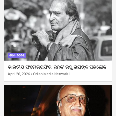
ଦେଶ-ବିଦେଶ
ଭାରତୀୟ ଫଟୋଗ୍ରାଫିର ‘ଜନକ’ ରଘୁ ରାୟଙ୍କ ପରଲୋକ
April 26, 2026
Odian Media Network1