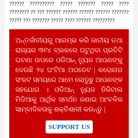
?????? ?????????? ????? ??????? ????? ????
???????? ?? ??? ?????? ?????? ?????? ?????? ???????
????? ??? ??????? ????? ???? ?????? ?????????
ଅନ୍ତର୍ଜାତୀୟରୁ ଆରମ୍ଭ କରି ଜାତୀୟ ତଥା
ରାଜ୍ୟର ୩୧୪ ବ୍ଲକରେ ଘଟୁଥିବା ପ୍ରତିଟି
ଘଟଣା ଉପରେ ଓଡିଆନ୍ ନ୍ୟୁଜ ଆପଣଙ୍କୁ
ଦେଉଛି ୨୪ ଘଂଟିଆ ଅପଡେଟ | କରୋନାର
ସଂକଟ ସମୟରେ ଆମେ ଲୋଡୁଛୁ ଆପଣଙ୍କ
ସହଯୋଗ । ଓଡିଆନ୍ ନ୍ୟୁଜ ଡିଜିଟାଲ
ମିଡିଆକୁ ଆର୍ଥିକ ସମର୍ଥନ ଜଣାଇ ଆଂଚଳିକ
ସାମ୍ବାଦିକତାକୁ ଶକ୍ତିଶାଳୀ କରନ୍ତୁ |
SUPPORT US