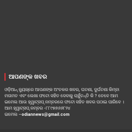
ଆପଣଙ୍କ ଖବର
ଓଡ଼ିଆନ୍ ନ୍ୟୁଜ୍‌ରେ ଆପଣଙ୍କ ଅଂଚଳର ଖବର, ଘଟଣା, ଦୁର୍ଘଟଣା କିମ୍ବା
ମତାମତ ଏବଂ ଲେଖା ଫଟୋ ସହିତ ଦେବାକୁ ଚାହୁଁଚନ୍ତି କି ? ତେବେ ଆମ
ଇମେଲ ଆଉ ହ୍ୱାଟ୍‌ସପ୍ ନମ୍ବରରେ ଫଟୋ ସହିତ ଖବର ପଠାଇ ପାରିବେ ।
ଆମ ହ୍ୱାଟ୍‌ସପ୍ ନମ୍ବର -୮୮୯୫୭୬୬୮୨୪
ଇମେଲ –
odiannews@gmail.com