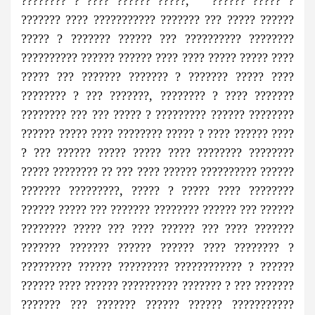
???????? ? ???? ?????? ?????, ?????? ????? ?
??????? ???? ??????????? ??????? ??? ????? ??????
????? ? ??????? ?????? ??? ?????????? ????????
?????????? ?????? ?????? ???? ???? ????? ????? ????
????? ??? ??????? ??????? ? ??????? ????? ????
???????? ? ??? ???????, ???????? ? ???? ???????
???????? ??? ??? ????? ? ????????? ?????? ????????
?????? ????? ???? ???????? ????? ? ???? ?????? ????
? ??? ?????? ????? ????? ???? ???????? ????????
????? ???????? ?? ??? ???? ?????? ?????????? ??????
??????? ?????????, ????? ? ????? ???? ????????
?????? ????? ??? ??????? ???????? ?????? ??? ??????
???????? ????? ??? ???? ?????? ??? ???? ???????
??????? ??????? ?????? ?????? ???? ???????? ?
????????? ?????? ????????? ???????????? ? ??????
?????? ???? ?????? ?????????? ??????? ? ??? ???????
??????? ??? ??????? ?????? ?????? ???????????