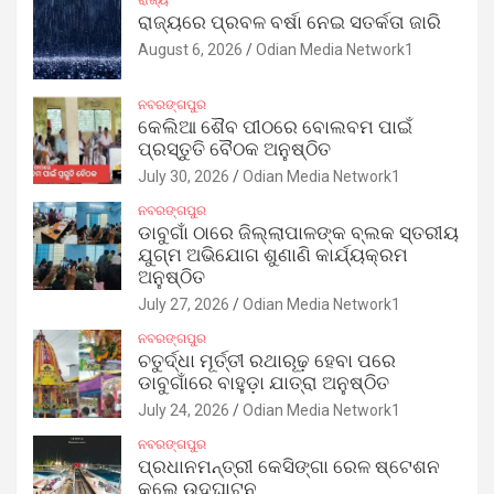
ରାଜ୍ୟରେ ପ୍ରବଳ ବର୍ଷା ନେଇ ସତର୍କତା ଜାରି
August 6, 2026
Odian Media Network1
ନବରଙ୍ଗପୁର
କେଲିଆ ଶୈବ ପୀଠରେ ବୋଲବମ ପାଇଁ
ପ୍ରସ୍ତୁତି ବୈଠକ ଅନୁଷ୍ଠିତ
July 30, 2026
Odian Media Network1
ନବରଙ୍ଗପୁର
ଡାବୁଗାଁ ଠାରେ ଜିଲ୍ଲାପାଳଙ୍କ ବ୍ଲକ ସ୍ତରୀୟ
ଯୁଗ୍ମ ଅଭିଯୋଗ ଶୁଣାଣି କାର୍ଯ୍ୟକ୍ରମ
ଅନୁଷ୍ଠିତ
July 27, 2026
Odian Media Network1
ନବରଙ୍ଗପୁର
ଚତୁର୍ଦ୍ଧା ମୂର୍ତ୍ତୀ ରଥାରୂଢ଼ ହେବା ପରେ
ଡାବୁଗାଁରେ ବାହୁଡ଼ା ଯାତ୍ରା ଅନୁଷ୍ଠିତ
July 24, 2026
Odian Media Network1
ନବରଙ୍ଗପୁର
ପ୍ରଧାନମନ୍ତ୍ରୀ କେସିଙ୍ଗା ରେଳ ଷ୍ଟେଶନ
କଲେ ଉଦ୍‌ଘାଟନ