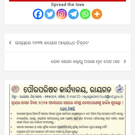
Spread the love
Post
ରାଜ୍ୟରେ ୨୬୨୩ କରୋନା ଆକ୍ରାନ୍ତ ଚିହ୍ନଟ
navigation
ରେଳ ଲାଇନ କଢ଼ରୁ ଅଜଣା ମୃତ ଦେହ ଠାବ