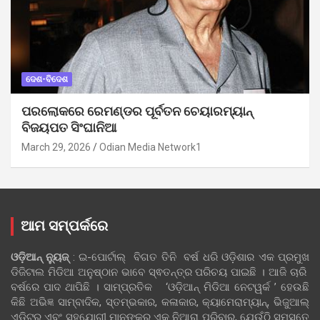
ଦେଶ-ବିଦେଶ
ପରଲୋକରେ ରେମଣ୍ଡର ପୂର୍ବତନ ଚେୟାରମ୍ୟାନ୍
ବିଜୟପତ ସିଂଘାନିଆ
March 29, 2026
Odian Media Network1
ଆମ ସମ୍ପର୍କରେ
ଓଡ଼ିଆନ୍‍ ନ୍ୟୁଜ୍‍
: ଇ-ପୋର୍ଟାଲ୍ ବିଗତ ତିନି ବର୍ଷ ଧରି ଓଡ଼ିଶାର ଏକ ପ୍ରମୁଖ
ଡିଜିଟାଲ ମିଡିଆ ଅନୁଷ୍ଠାନ ଭାବେ ସ୍ଵତନ୍ତ୍ର ପରିଚୟ ପାଇଛି । ଆଜି ଚାରି
ବର୍ଷରେ ପାଦ ଥାପିଛି । ସାମ୍ପ୍ରତିକ ‘ଓଡ଼ିଆନ୍‍ ମିଡିଆ ନେଟୱର୍କ ’ ହେଉଛି
କିଛି ଅଭିଜ୍ଞ ସାମ୍ବାଦିକ, ସ୍ତମ୍ଭକାର, କଳାକାର, କ୍ୟାମେରାମ୍ୟାନ୍, ଭିଜୁଆଲ୍
ଏଡିଟର୍ ଏବଂ ସହଯୋଗୀ ମାନଙ୍କର ଏକ ନିଆରା ପରିବାର, ଯେଉଁଠି ସମସ୍ତେ