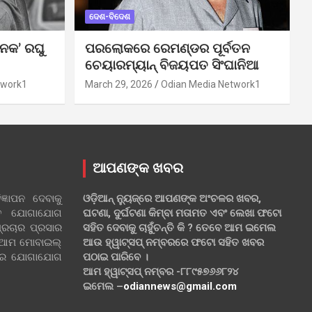
ଦେଶ-ବିଦେଶ
ନକ’ ରଘୁ
ପରଲୋକରେ ରେମଣ୍ଡର ପୂର୍ବତନ
ଚେୟାରମ୍ୟାନ୍ ବିଜୟପତ ସିଂଘାନିଆ
twork1
March 29, 2026
Odian Media Network1
ଆପଣଙ୍କ ଖବର
୍ଞାପନ ଦେବାକୁ
ଓଡ଼ିଆନ୍ ନ୍ୟୁଜ୍‌ରେ ଆପଣଙ୍କ ଅଂଚଳର ଖବର,
ହିତ ଯୋଗାଯୋଗ
ଘଟଣା, ଦୁର୍ଘଟଣା କିମ୍ବା ମତାମତ ଏବଂ ଲେଖା ଫଟୋ
୍ରଚାର ପ୍ରସାର
ସହିତ ଦେବାକୁ ଚାହୁଁଚନ୍ତି କି ? ତେବେ ଆମ ଇମେଲ
 ଆମ ମୋବାଇଲ୍
ଆଉ ହ୍ୱାଟ୍‌ସପ୍ ନମ୍ବରରେ ଫଟୋ ସହିତ ଖବର
ଲରେ ଯୋଗାଯୋଗ
ପଠାଇ ପାରିବେ ।
ଆମ ହ୍ୱାଟ୍‌ସପ୍ ନମ୍ବର -୮୮୯୫୭୬୬୮୨୪
ଇମେଲ –
odiannews@gmail.com