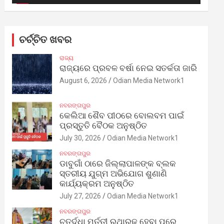
ଚର୍ଚ୍ଚିତ ଖବର
ରାଜ୍ୟ
ରାଜ୍ୟରେ ପ୍ରବଳ ବର୍ଷା ନେଇ ସତର୍କତା ଜାରି
August 6, 2026
Odian Media Network1
ନବରଙ୍ଗପୁର
କେଲିଆ ଶୈବ ପୀଠରେ ବୋଲବମ ପାଇଁ
ପ୍ରସ୍ତୁତି ବୈଠକ ଅନୁଷ୍ଠିତ
July 30, 2026
Odian Media Network1
ନବରଙ୍ଗପୁର
ଡାବୁଗାଁ ଠାରେ ଜିଲ୍ଲାପାଳଙ୍କ ବ୍ଲକ
ସ୍ତରୀୟ ଯୁଗ୍ମ ଅଭିଯୋଗ ଶୁଣାଣି
କାର୍ଯ୍ୟକ୍ରମ ଅନୁଷ୍ଠିତ
July 27, 2026
Odian Media Network1
ନବରଙ୍ଗପୁର
ଚତୁର୍ଦ୍ଧା ମୂର୍ତ୍ତୀ ରଥାରୂଢ଼ ହେବା ପରେ