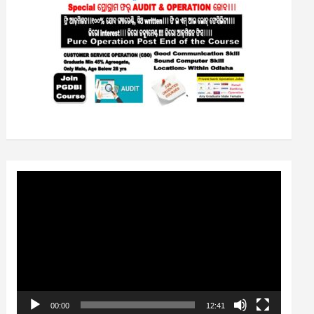
Video
Player
00:00
12:41