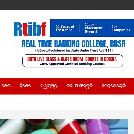
ଖେଳ
ବିଶେଷ
ସ୍ୱାସ୍ଥ୍ୟ
କଳା ଓ ସଂସ୍କୃତି
ଟେକ୍ନୋଲୋଜି