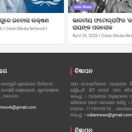
ଦେଶ-ବିଦେଶ
ୁରୁରେ ଇବୋଲା ଲକ୍ଷଣ
ଭାରତୀୟ ଫଟୋଗ୍ରାଫିର ‘ଜ
ରାୟଙ୍କ ପରଲୋକ
6
Odian Media Network1
April 26, 2026
Odian Media Ne
ୋଗ
ବିଜ୍ଞାପନ
 ନେଟୱର୍କ ପ୍ରାଇଭେଟ ଲିମିଟେଡ
ଆମ ଇ-ପୋର୍ଟାଲରେ ଆପଣଙ୍କ ବିଜ
 ଗଡସାହି ନୟାପଲ୍ଲୀ , ଭୁବନେଶ୍ଵର
ଚାହୁଁଛନ୍ତି କି? ତେବେ ଆମ ସ
ା , ୭୫୧୦୧୨
କରନ୍ତୁ । ଆପଣଙ୍କ ଅନୁଷ୍ଠାନର ପ
କରିବାରେ ଆମେ ସହଯୋଗ କରିବୁ ।
etwork@gmail.com
ନମ୍ବର- ୮୮୯୫୭୬୬୮୨୪ , ଇମେ
କରନ୍ତୁ ।
odiannews@gmail.com
ବିଜ୍ଞାପନ