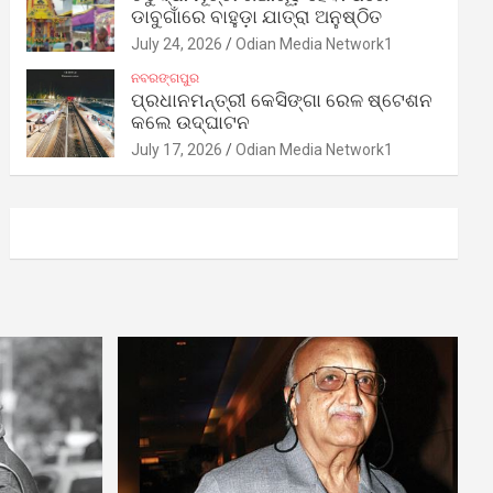
ଡାବୁଗାଁରେ ବାହୁଡ଼ା ଯାତ୍ରା ଅନୁଷ୍ଠିତ
July 24, 2026
Odian Media Network1
ନବରଙ୍ଗପୁର
ପ୍ରଧାନମନ୍ତ୍ରୀ କେସିଙ୍ଗା ରେଳ ଷ୍ଟେଶନ
କଲେ ଉଦ୍‌ଘାଟନ
July 17, 2026
Odian Media Network1