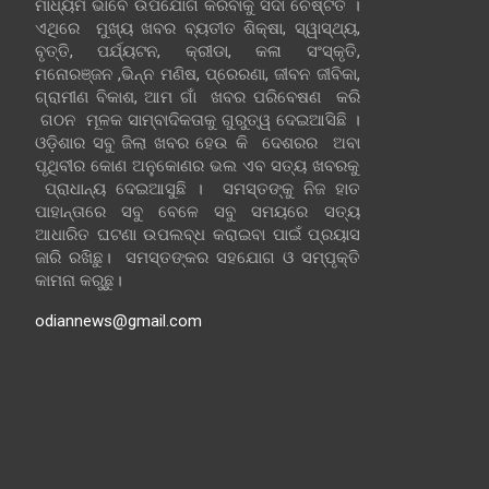
ମାଧ୍ୟମ ଭାବେ ଉପଯୋଗ କରିବାକୁ ସଦା ଚେଷ୍ଟିତ ।
ଏଥିରେ ମୁଖ୍ୟ ଖବର ବ୍ୟତୀତ ଶିକ୍ଷା, ସ୍ୱାସ୍ଥ୍ୟ,
ବୃତ୍ତି, ପର୍ଯ୍ୟଟନ, କ୍ରୀଡା, କଳା ସଂସ୍କୃତି,
ମନୋରଞ୍ଜନ ,ଭିନ୍ନ ମଣିଷ, ପ୍ରେରଣା, ଜୀବନ ଜୀବିକା,
ଗ୍ରାମୀଣ ବିକାଶ, ଆମ ଗାଁ ଖବର ପରିବେଷଣ କରି
ଗଠନ ମୂଳକ ସାମ୍ବାଦିକତାକୁ ଗୁରୁତ୍ୱ ଦେଇଆସିଛି ।
ଓଡ଼ିଶାର ସବୁ ଜିଲା ଖବର ହେଉ କି ଦେଶରର ଅବା
ପୃଥିବୀର କୋଣ ଅନୁକୋଣର ଭଲ ଏବ ସତ୍ୟ ଖବରକୁ
ପ୍ରାଧାନ୍ୟ ଦେଇଆସୁଛି । ସମସ୍ତଙ୍କୁ ନିଜ ହାତ
ପାହାନ୍ତାରେ ସବୁ ବେଳେ ସବୁ ସମୟରେ ସତ୍ୟ
ଆଧାରିତ ଘଟଣା ଉପଲବ୍ଧ କରାଇବା ପାଇଁ ପ୍ରୟାସ
ଜାରି ରଖିଛୁ। ସମସ୍ତଙ୍କର ସହଯୋଗ ଓ ସମ୍ପୃକ୍ତି
କାମନା କରୁଛୁ।
odiannews@gmail.com