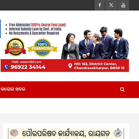
କରୋନା ଖବର