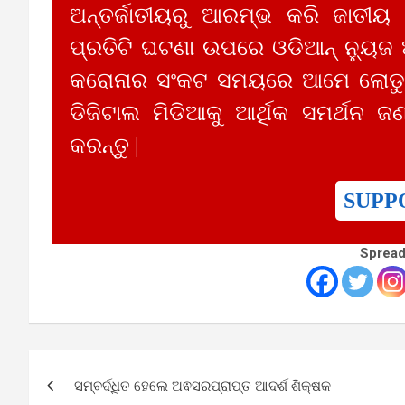
ଅନ୍ତର୍ଜାତୀୟରୁ ଆରମ୍ଭ କରି ଜାତୀୟ
ପ୍ରତିଟି ଘଟଣା ଉପରେ ଓଡିଆନ୍ ନ୍ୟୁଜ
କରୋନାର ସଂକଟ ସମୟରେ ଆମେ ଲୋଡୁଛ
ଡିଜିଟାଲ ମିଡିଆକୁ ଆର୍ଥିକ ସମର୍ଥନ ଜଣ
କରନ୍ତୁ |
SUPP
Spread
Post
ସମ୍ବର୍ଦ୍ଧିତ ହେଲେ ଅଵସରପ୍ରାପ୍ତ ଆଦର୍ଶ ଶିକ୍ଷକ
navigation