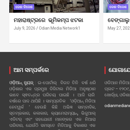
ଦେଶ-ବିଦେଶ
ଦେଶ-ବିଦେଶ
ମହାରାଷ୍ଟ୍ରରେ ଭୂମିକମ୍ପ ଝଟକା
ବେଙ୍ଗାଲ
July 9, 2026
Odian Media Network1
May 27, 202
ଆମ ସମ୍ପର୍କରେ
ଯୋଗାଯ
ଓଡ଼ିଆନ୍‍ ନ୍ୟୁଜ୍‍
: ଇ-ପୋର୍ଟାଲ୍ ବିଗତ ତିନି ବର୍ଷ ଧରି
ଓଡିଆନ ମିଡିଆ
ଓଡ଼ିଶାର ଏକ ପ୍ରମୁଖ ଡିଜିଟାଲ ମିଡିଆ ଅନୁଷ୍ଠାନ
ପ୍ଲଟ – ୧୨୦୯,
ଭାବେ ସ୍ଵତନ୍ତ୍ର ପରିଚୟ ପାଇଛି । ଆଜି ଚାରି
ଖୋର୍ଦ୍ଧା, ଓଡିଶ
ବର୍ଷରେ ପାଦ ଥାପିଛି । ସାମ୍ପ୍ରତିକ ‘ଓଡ଼ିଆନ୍‍ ମିଡିଆ
odianmedian
ନେଟୱର୍କ ’ ହେଉଛି କିଛି ଅଭିଜ୍ଞ ସାମ୍ବାଦିକ,
ସ୍ତମ୍ଭକାର, କଳାକାର, କ୍ୟାମେରାମ୍ୟାନ୍, ଭିଜୁଆଲ୍
ଏଡିଟର୍ ଏବଂ ସହଯୋଗୀ ମାନଙ୍କର ଏକ ନିଆରା
ପରିବାର, ଯେଉଁଠି ସମସ୍ତେ ମିଡିଆକୁ ବିକାଶର ଏକ