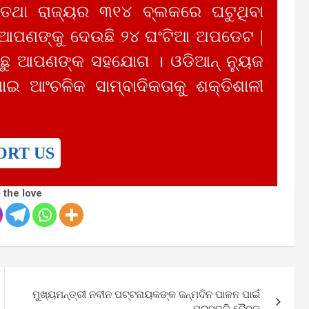
 ତଥା ରାଜ୍ୟର ୩୧୪ ବ୍ଲକରେ ଘଟୁଥିବା
 ଆପଣଙ୍କୁ ଦେଉଛି ୨୪ ଘଂଟିଆ ଅପଡେଟ |
ୁ ଆପଣଙ୍କ ସହଯୋଗ । ଓଡିଆନ୍ ନ୍ୟୁଜ
ାଇ ଆଂଚଳିକ ସାମ୍ବାଦିକତାକୁ ଶକ୍ତିଶାଳୀ
ORT US
 the love
ମୁଖ୍ୟମନ୍ତ୍ରୀ ନବୀନ ପଟ୍ଟନାୟକଙ୍କ ଜନ୍ମଦିନ ପାଳନ ପାଇଁ
ପ୍ରସ୍ତୁତି ବୈଠକ