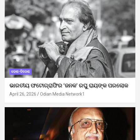
ଦେଶ-ବିଦେଶ
ଭାରତୀୟ ଫଟୋଗ୍ରାଫିର ‘ଜନକ’ ରଘୁ ରାୟଙ୍କ ପରଲୋକ
April 26, 2026
Odian Media Network1