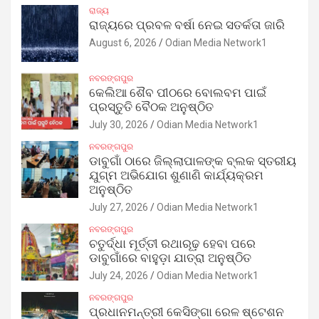
ରାଜ୍ୟ
ରାଜ୍ୟରେ ପ୍ରବଳ ବର୍ଷା ନେଇ ସତର୍କତା ଜାରି
August 6, 2026
Odian Media Network1
ନବରଙ୍ଗପୁର
କେଲିଆ ଶୈବ ପୀଠରେ ବୋଲବମ ପାଇଁ
ପ୍ରସ୍ତୁତି ବୈଠକ ଅନୁଷ୍ଠିତ
July 30, 2026
Odian Media Network1
ନବରଙ୍ଗପୁର
ଡାବୁଗାଁ ଠାରେ ଜିଲ୍ଲାପାଳଙ୍କ ବ୍ଲକ ସ୍ତରୀୟ
ଯୁଗ୍ମ ଅଭିଯୋଗ ଶୁଣାଣି କାର୍ଯ୍ୟକ୍ରମ
ଅନୁଷ୍ଠିତ
July 27, 2026
Odian Media Network1
ନବରଙ୍ଗପୁର
ଚତୁର୍ଦ୍ଧା ମୂର୍ତ୍ତୀ ରଥାରୂଢ଼ ହେବା ପରେ
ଡାବୁଗାଁରେ ବାହୁଡ଼ା ଯାତ୍ରା ଅନୁଷ୍ଠିତ
July 24, 2026
Odian Media Network1
ନବରଙ୍ଗପୁର
ପ୍ରଧାନମନ୍ତ୍ରୀ କେସିଙ୍ଗା ରେଳ ଷ୍ଟେଶନ