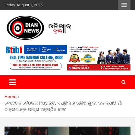
Skip
Friday, August 7, 2026
to
content
ସାରା ଦୁନିଆର ଖବର ଆପଣଙ୍କ ହାତମୁଠାରେ…
ଓଡିଆନ୍ ନ୍ୟୁଜ
Home
ବେହେରନ ବୈଠକର ନିଷ୍ପତ୍ତି, ଏପ୍ରିଲ ୭ ତାରିଖ ରୁ ନବଦିନ ବ୍ୟାପି ମାଁ
ଠାକୁରାଣୀଙ୍କ ଯାତ୍ରା ଅନୁଷ୍ଠିତ ହେବ