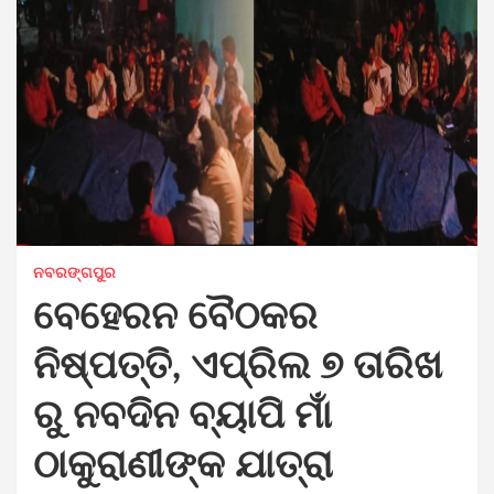
ନବରଙ୍ଗପୁର
ବେହେରନ ବୈଠକର
ନିଷ୍ପତ୍ତି, ଏପ୍ରିଲ ୭ ତାରିଖ
ରୁ ନବଦିନ ବ୍ୟାପି ମାଁ
ଠାକୁରାଣୀଙ୍କ ଯାତ୍ରା