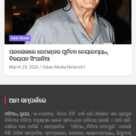
ଦେଶ-ବିଦେଶ
ପରଲୋକରେ ରେମଣ୍ଡର ପୂର୍ବତନ ଚେୟାରମ୍ୟାନ୍
ବିଜୟପତ ସିଂଘାନିଆ
March 29, 2026
Odian Media Network1
ଆମ ସମ୍ପର୍କରେ
ଓଡ଼ିଆନ୍‍ ନ୍ୟୁଜ୍‍
: ଇ-ପୋର୍ଟାଲ୍ ବିଗତ ତିନି ବର୍ଷ ଧରି ଓଡ଼ିଶାର ଏକ ପ୍ରମୁଖ
ଡିଜିଟାଲ ମିଡିଆ ଅନୁଷ୍ଠାନ ଭାବେ ସ୍ଵତନ୍ତ୍ର ପରିଚୟ ପାଇଛି । ଆଜି ଚାରି
ବର୍ଷରେ ପାଦ ଥାପିଛି । ସାମ୍ପ୍ରତିକ ‘ଓଡ଼ିଆନ୍‍ ମିଡିଆ ନେଟୱର୍କ ’ ହେଉଛି
କିଛି ଅଭିଜ୍ଞ ସାମ୍ବାଦିକ, ସ୍ତମ୍ଭକାର, କଳାକାର, କ୍ୟାମେରାମ୍ୟାନ୍, ଭିଜୁଆଲ୍