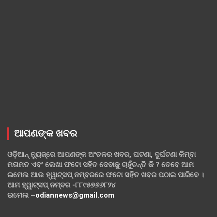
ଆପଣଙ୍କ ଖବର
ଓଡ଼ିଆନ୍ ନ୍ୟୁଜ୍‌ରେ ଆପଣଙ୍କ ଅଂଚଳର ଖବର, ଘଟଣା, ଦୁର୍ଘଟଣା କିମ୍ବା
ମତାମତ ଏବଂ ଲେଖା ଫଟୋ ସହିତ ଦେବାକୁ ଚାହୁଁଚନ୍ତି କି ? ତେବେ ଆମ
ଇମେଲ ଆଉ ହ୍ୱାଟ୍‌ସପ୍ ନମ୍ବରରେ ଫଟୋ ସହିତ ଖବର ପଠାଇ ପାରିବେ ।
ଆମ ହ୍ୱାଟ୍‌ସପ୍ ନମ୍ବର -୮୮୯୫୭୬୬୮୨୪
ଇମେଲ –
odiannews@gmail.com