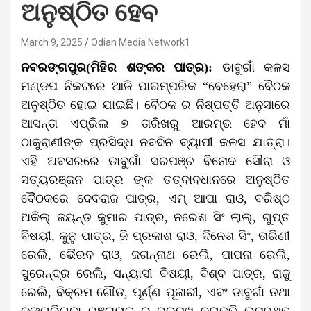
ଅନୁଷ୍ଠିତ ହେବ
March 9, 2025
Odian Media Network1
ନବରଙ୍ଗପୁର(ମିହିର ଶଙ୍କର ପାତ୍ର):
ଡାବୁଗାଁ କଳସ
ମଣ୍ଡପ ନିକଟରେ ଆଜି ପାରମ୍ପରିକ “ବେହେରା” ବୈଠକ
ଅନୁଷ୍ଠିତ ହୋଇ ଯାଇଛି। ବୈଠକ ର ନିଷ୍ପତ୍ତି ଅନୁସାରେ
ଆସନ୍ତା ଏପ୍ରିଲ ୭ ତାରିଖରୁ ଆରମ୍ଭ ହେବ ମାଁ
ଠାକୁରାଣୀଙ୍କ ପ୍ରସିଦ୍ଧ ନବଦିନ ବ୍ୟାପୀ କଳସ ଯାତ୍ରା।
ଏହି ଅବସରରେ ଡାବୁଗାଁ ସରପଞ୍ଚ ବିନୋଦ ସୌରା ଓ
ସତ୍ୟରଞ୍ଜନ ପାତ୍ର ଙ୍କ ତତ୍ବାବଧାନରେ ଅନୁଷ୍ଠିତ
ବୈଠକରେ ଦେବରାଜ ପାତ୍ର, ଏମ୍ ଆପା ରାଓ, ବରିଷ୍ଠ
ଅକିଲ୍ ଜୟନ୍ତ କୁମାର ପାତ୍ର, ନରେଶ ସିଂ ଲାଲ୍, ଗୁପ୍ତ
ବିଷୟୀ, କୁନୁ ପାତ୍ର, ଜି ପ୍ରକାଶ ରାଓ, ଦିନେଶ ସିଂ, ତାରିଣୀ
ରେଲି, ଭୈରବ ରାଓ, ଜଗନ୍ନାଥ ରେଲି, ପାପନା ରେଲି,
ସୁରେନ୍ଦ୍ର ରେଲି, ସନ୍ୟାସୀ ବିଷୟୀ, ବିଶ୍ବ ପାତ୍ର, ରାଜୁ
ରେଲି, ବିକ୍ରମ ଗୌଡ, ପୂର୍ଣ୍ଣ ପୂଜାରୀ, ଏବଂ ଡାବୁଗାଁ ତଥା
ଡଙ୍ଗରିଗୁଡା ପଞ୍ଚାୟତ ର ପ୍ରମୁଖ ବ୍ୟକ୍ତି ଉପସ୍ଥିତ