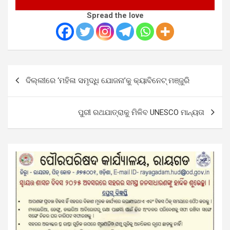
Spread the love
Post
ଦିଲ୍ଲୀରେ ‘ମହିଳା ସମୃଦ୍ଧି ଯୋଜନା’କୁ କ୍ୟାବିନେଟ୍‌ ମଞ୍ଜୁରି
navigation
ପୁରୀ ରଥଯାତ୍ରାକୁ ମିଳିବ UNESCO ମାନ୍ୟତା