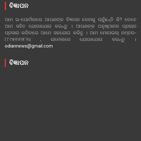
ବିଜ୍ଞାପନ
ଆମ ଇ-ପୋର୍ଟାଲରେ ଆପଣଙ୍କ ବିଜ୍ଞାପନ ଦେବାକୁ ଚାହୁଁଛନ୍ତି କି? ତେବେ
ଆମ ସହିତ ଯୋଗାଯୋଗ କରନ୍ତୁ । ଆପଣଙ୍କ ଅନୁଷ୍ଠାନର ପ୍ରଚାର
ପ୍ରସାର କରିବାରେ ଆମେ ସହଯୋଗ କରିବୁ । ଆମ ମୋବାଇଲ୍ ନମ୍ବର-
୮୮୯୫୭୬୬୮୨୪ , ଇମେଲରେ ଯୋଗାଯୋଗ କରନ୍ତୁ ।
odiannews@gmail.com
ବିଜ୍ଞାପନ