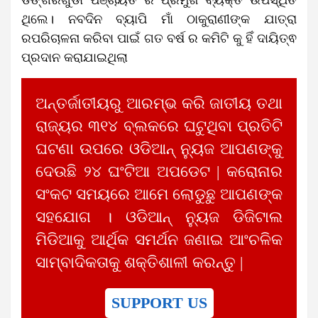
ଥିଲେ। ନବଦିନ ବ୍ୟାପି ମାଁ ଠାକୁରାଣୀଙ୍କ ଯାତ୍ରା
ରପରିଚାଳନା କରିବା ପାଇଁ ଗତ ବର୍ଷ ର କମିଟି କୁ ହିଁ ଦାୟିତ୍ଵ
ପ୍ରଦାନ କରାଯାଇଥିଲା
ଅନ୍ତର୍ଜାତୀୟରୁ ଆରମ୍ଭ କରି ଜାତୀୟ ତଥା
ରାଜ୍ୟର ୩୧୪ ବ୍ଲକରେ ଘଟୁଥିବା ପ୍ରତିଟି
ଘଟଣା ଉପରେ ଓଡିଆନ୍ ନ୍ୟୁଜ ଆପଣଙ୍କୁ
ଦେଉଛି ୨୪ ଘଂଟିଆ ଅପଡେଟ | କରୋନାର
ସଂକଟ ସମୟରେ ଆମେ ଲୋଡୁଛୁ ଆପଣଙ୍କ
ସହଯୋଗ । ଓଡିଆନ୍ ନ୍ୟୁଜ ଡିଜିଟାଲ
ମିଡିଆକୁ ଆର୍ଥିକ ସମର୍ଥନ ଜଣାଇ ଆଂଚଳିକ
ସାମ୍ବାଦିକତାକୁ ଶକ୍ତିଶାଳୀ କରନ୍ତୁ |
SUPPORT US