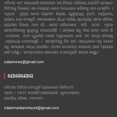
ଏଡିଟର୍ ଏବଂ ସହଯୋଗୀ ମାନଙ୍କର ଏକ ନିଆରା ପରିବାର, ଯେଉଁଠି ସମସ୍ତେ
ମିଡିଆକୁ ବିକାଶର ଏକ ମାଧ୍ୟମ ଭାବେ ଉପଯୋଗ କରିବାକୁ ସଦା ଚେଷ୍ଟିତ ।
ଏଥିରେ ମୁଖ୍ୟ ଖବର ବ୍ୟତୀତ ଶିକ୍ଷା, ସ୍ୱାସ୍ଥ୍ୟ, ବୃତ୍ତି, ପର୍ଯ୍ୟଟନ,
କ୍ରୀଡା, କଳା ସଂସ୍କୃତି, ମନୋରଞ୍ଜନ ,ଭିନ୍ନ ମଣିଷ, ପ୍ରେରଣା, ଜୀବନ ଜୀବିକା,
ଗ୍ରାମୀଣ ବିକାଶ, ଆମ ଗାଁ ଖବର ପରିବେଷଣ କରି ଗଠନ ମୂଳକ
ସାମ୍ବାଦିକତାକୁ ଗୁରୁତ୍ୱ ଦେଇଆସିଛି । ଓଡ଼ିଶାର ସବୁ ଜିଲା ଖବର ହେଉ କି
ଦେଶରର ଅବା ପୃଥିବୀର କୋଣ ଅନୁକୋଣର ଭଲ ଏବ ସତ୍ୟ ଖବରକୁ
ପ୍ରାଧାନ୍ୟ ଦେଇଆସୁଛି । ସମସ୍ତଙ୍କୁ ନିଜ ହାତ ପାହାନ୍ତାରେ ସବୁ ବେଳେ
ସବୁ ସମୟରେ ସତ୍ୟ ଆଧାରିତ ଘଟଣା ଉପଲବ୍ଧ କରାଇବା ପାଇଁ ପ୍ରୟାସ
ଜାରି ରଖିଛୁ। ସମସ୍ତଙ୍କର ସହଯୋଗ ଓ ସମ୍ପୃକ୍ତି କାମନା କରୁଛୁ।
odiannews@gmail.com
ଯୋଗାଯୋଗ
ଓଡିଆନ ମିଡିଆ ନେଟୱର୍କ ପ୍ରାଇଭେଟ ଲିମିଟେଡ
ପ୍ଲଟ – ୧୨୦୯, ଗଡସାହି ନୟାପଲ୍ଲୀ , ଭୁବନେଶ୍ଵର
ଖୋର୍ଦ୍ଧା, ଓଡିଶା , ୭୫୧୦୧୨
odianmedianetwork@gmail.com