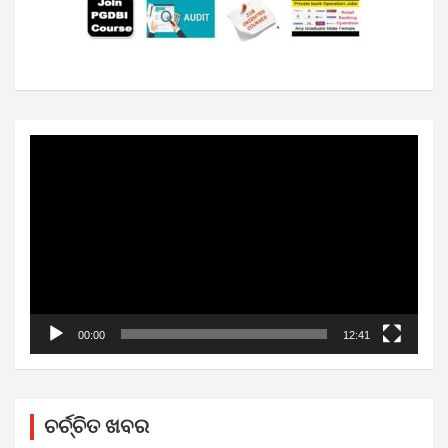
Video
Player
00:00
12:41
ଚର୍ଚ୍ଚିତ ଖବର