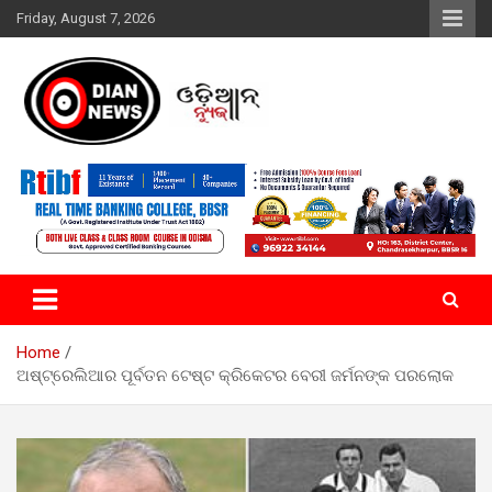
Skip
Friday, August 7, 2026
to
content
ସାରା ଦୁନିଆର ଖବର ଆପଣଙ୍କ ହାତମୁଠାରେ…
ଓଡିଆନ୍ ନ୍ୟୁଜ
Home
ଅଷ୍ଟ୍ରେଲିଆର ପୂର୍ବତନ ଟେଷ୍ଟ କ୍ରିକେଟର ବେରୀ ଜର୍ମନଙ୍କ ପରଲୋକ