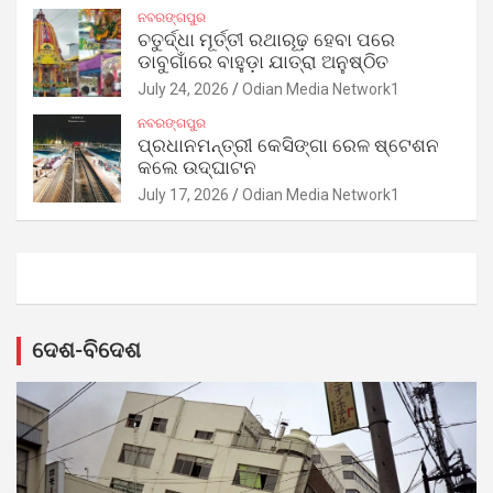
ନବରଙ୍ଗପୁର
ଚତୁର୍ଦ୍ଧା ମୂର୍ତ୍ତୀ ରଥାରୂଢ଼ ହେବା ପରେ
ଡାବୁଗାଁରେ ବାହୁଡ଼ା ଯାତ୍ରା ଅନୁଷ୍ଠିତ
July 24, 2026
Odian Media Network1
ନବରଙ୍ଗପୁର
ପ୍ରଧାନମନ୍ତ୍ରୀ କେସିଙ୍ଗା ରେଳ ଷ୍ଟେଶନ
କଲେ ଉଦ୍‌ଘାଟନ
July 17, 2026
Odian Media Network1
ଦେଶ-ବିଦେଶ