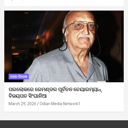
ଦେଶ-ବିଦେଶ
ପରଲୋକରେ ରେମଣ୍ଡର ପୂର୍ବତନ ଚେୟାରମ୍ୟାନ୍
ବିଜୟପତ ସିଂଘାନିଆ
March 29, 2026
Odian Media Network1