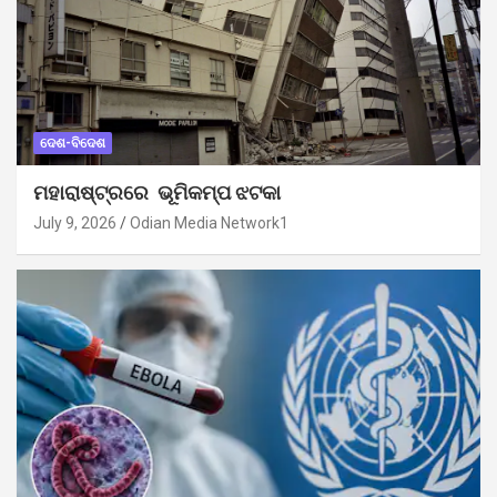
ଦେଶ-ବିଦେଶ
ମହାରାଷ୍ଟ୍ରରେ ଭୂମିକମ୍ପ ଝଟକା
July 9, 2026
Odian Media Network1