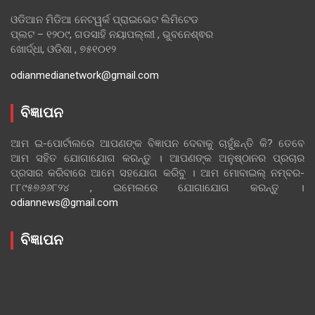
ଓଡିଆନ ମିଡିଆ ନେଟୱର୍କ ପ୍ରାଇଭେଟ ଲିମିଟେଡ
ପ୍ଲଟ – ୧୨୦୯, ଗଡସାହି ନୟାପଲ୍ଲୀ , ଭୁବନେଶ୍ଵର
ଖୋର୍ଦ୍ଧା, ଓଡିଶା , ୭୫୧୦୧୨
odianmedianetwork@gmail.com
ବିଜ୍ଞାପନ
ଆମ ଇ-ପୋର୍ଟାଲରେ ଆପଣଙ୍କ ବିଜ୍ଞାପନ ଦେବାକୁ ଚାହୁଁଛନ୍ତି କି? ତେବେ
ଆମ ସହିତ ଯୋଗାଯୋଗ କରନ୍ତୁ । ଆପଣଙ୍କ ଅନୁଷ୍ଠାନର ପ୍ରଚାର
ପ୍ରସାର କରିବାରେ ଆମେ ସହଯୋଗ କରିବୁ । ଆମ ମୋବାଇଲ୍ ନମ୍ବର-
୮୮୯୫୭୬୬୮୨୪ , ଇମେଲରେ ଯୋଗାଯୋଗ କରନ୍ତୁ ।
odiannews@gmail.com
ବିଜ୍ଞାପନ