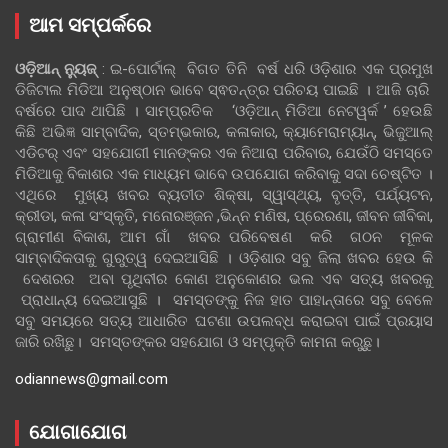
ଆମ ସମ୍ପର୍କରେ
ଓଡ଼ିଆନ୍‍ ନ୍ୟୁଜ୍‍
: ଇ-ପୋର୍ଟାଲ୍ ବିଗତ ତିନି ବର୍ଷ ଧରି ଓଡ଼ିଶାର ଏକ ପ୍ରମୁଖ
ଡିଜିଟାଲ ମିଡିଆ ଅନୁଷ୍ଠାନ ଭାବେ ସ୍ଵତନ୍ତ୍ର ପରିଚୟ ପାଇଛି । ଆଜି ଚାରି
ବର୍ଷରେ ପାଦ ଥାପିଛି । ସାମ୍ପ୍ରତିକ ‘ଓଡ଼ିଆନ୍‍ ମିଡିଆ ନେଟୱର୍କ ’ ହେଉଛି
କିଛି ଅଭିଜ୍ଞ ସାମ୍ବାଦିକ, ସ୍ତମ୍ଭକାର, କଳାକାର, କ୍ୟାମେରାମ୍ୟାନ୍, ଭିଜୁଆଲ୍
ଏଡିଟର୍ ଏବଂ ସହଯୋଗୀ ମାନଙ୍କର ଏକ ନିଆରା ପରିବାର, ଯେଉଁଠି ସମସ୍ତେ
ମିଡିଆକୁ ବିକାଶର ଏକ ମାଧ୍ୟମ ଭାବେ ଉପଯୋଗ କରିବାକୁ ସଦା ଚେଷ୍ଟିତ ।
ଏଥିରେ ମୁଖ୍ୟ ଖବର ବ୍ୟତୀତ ଶିକ୍ଷା, ସ୍ୱାସ୍ଥ୍ୟ, ବୃତ୍ତି, ପର୍ଯ୍ୟଟନ,
କ୍ରୀଡା, କଳା ସଂସ୍କୃତି, ମନୋରଞ୍ଜନ ,ଭିନ୍ନ ମଣିଷ, ପ୍ରେରଣା, ଜୀବନ ଜୀବିକା,
ଗ୍ରାମୀଣ ବିକାଶ, ଆମ ଗାଁ ଖବର ପରିବେଷଣ କରି ଗଠନ ମୂଳକ
ସାମ୍ବାଦିକତାକୁ ଗୁରୁତ୍ୱ ଦେଇଆସିଛି । ଓଡ଼ିଶାର ସବୁ ଜିଲା ଖବର ହେଉ କି
ଦେଶରର ଅବା ପୃଥିବୀର କୋଣ ଅନୁକୋଣର ଭଲ ଏବ ସତ୍ୟ ଖବରକୁ
ପ୍ରାଧାନ୍ୟ ଦେଇଆସୁଛି । ସମସ୍ତଙ୍କୁ ନିଜ ହାତ ପାହାନ୍ତାରେ ସବୁ ବେଳେ
ସବୁ ସମୟରେ ସତ୍ୟ ଆଧାରିତ ଘଟଣା ଉପଲବ୍ଧ କରାଇବା ପାଇଁ ପ୍ରୟାସ
ଜାରି ରଖିଛୁ। ସମସ୍ତଙ୍କର ସହଯୋଗ ଓ ସମ୍ପୃକ୍ତି କାମନା କରୁଛୁ।
odiannews@gmail.com
ଯୋଗାଯୋଗ