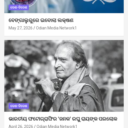
ଦେଶ-ବିଦେଶ
ବେଙ୍ଗାଲୁରୁରେ ଇବୋଲା ଲକ୍ଷଣ
May 27, 2026
Odian Media Network1
ଦେଶ-ବିଦେଶ
ଭାରତୀୟ ଫଟୋଗ୍ରାଫିର ‘ଜନକ’ ରଘୁ ରାୟଙ୍କ ପରଲୋକ
April 26, 2026
Odian Media Network1