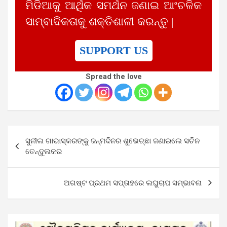
ମିଡିଆକୁ ଆର୍ଥିକ ସମର୍ଥନ ଜଣାଇ ଆଂଚଳିକ
ସାମ୍ବାଦିକତାକୁ ଶକ୍ତିଶାଳୀ କରନ୍ତୁ |
SUPPORT US
Spread the love
Post
ସୁନୀଲ ଗାଭାସ୍କରଙ୍କୁ ଜନ୍ମଦିନର ଶୁଭେଚ୍ଛା ଜଣାଇଲେ ସଚିନ
navigation
ତେନ୍ଦୁଲକର
ଅଗଷ୍ଟ ପ୍ରଥମ ସପ୍ତାହରେ ଲଘୁଚାପ ସମ୍ଭାବନା