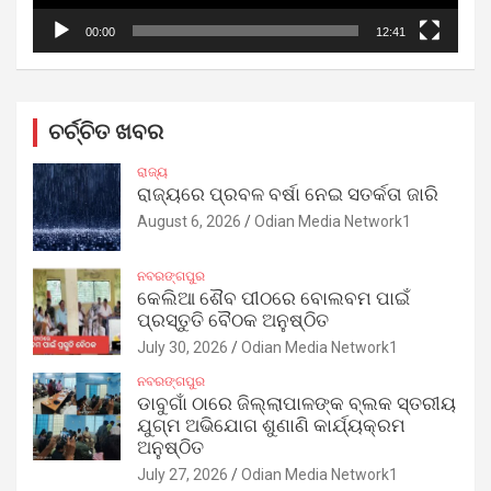
00:00
12:41
ଚର୍ଚ୍ଚିତ ଖବର
ରାଜ୍ୟ
ରାଜ୍ୟରେ ପ୍ରବଳ ବର୍ଷା ନେଇ ସତର୍କତା ଜାରି
August 6, 2026
Odian Media Network1
ନବରଙ୍ଗପୁର
କେଲିଆ ଶୈବ ପୀଠରେ ବୋଲବମ ପାଇଁ
ପ୍ରସ୍ତୁତି ବୈଠକ ଅନୁଷ୍ଠିତ
July 30, 2026
Odian Media Network1
ନବରଙ୍ଗପୁର
ଡାବୁଗାଁ ଠାରେ ଜିଲ୍ଲାପାଳଙ୍କ ବ୍ଲକ ସ୍ତରୀୟ
ଯୁଗ୍ମ ଅଭିଯୋଗ ଶୁଣାଣି କାର୍ଯ୍ୟକ୍ରମ
ଅନୁଷ୍ଠିତ
July 27, 2026
Odian Media Network1