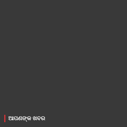
ଆପଣଙ୍କ ଖବର