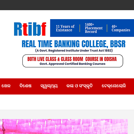
ଖେଳ
ବିଶେଷ
ସ୍ୱାସ୍ଥ୍ୟ
କଳା ଓ ସଂସ୍କୃତି
ଟେକ୍ନୋଲୋଜି