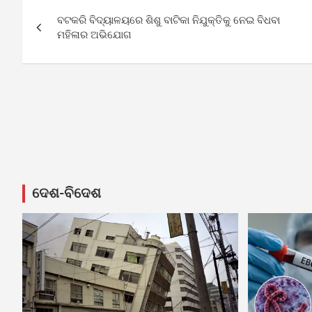
Post
ବଟକରି ବିଦ୍ୟାଳୟରେ ଶିଶୁ ବାଟିକା ନିଯୁକ୍ତିକୁ ନେଇ ବିଧବା
navigation
ମହିଳାର ଅଭିଯୋଗ
ଦେଶ-ବିଦେଶ