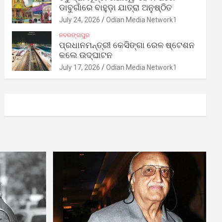
ଡାବୁଗାଁରେ ବାହୁଡ଼ା ଯାତ୍ରା ଅନୁଷ୍ଠିତ
July 24, 2026
Odian Media Network1
ନବରଙ୍ଗପୁର
ପ୍ରଧାନମନ୍ତ୍ରୀ କେସିଙ୍ଗା ରେଳ ଷ୍ଟେଶନ
କଲେ ଉଦ୍‌ଘାଟନ
July 17, 2026
Odian Media Network1