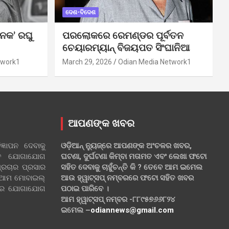
ଦେଶ-ବିଦେଶ
ନକ’ ରଘୁ
ପରଲୋକରେ ରେମଣ୍ଡର ପୂର୍ବତନ
ଚେୟାରମ୍ୟାନ୍ ବିଜୟପତ ସିଂଘାନିଆ
twork1
March 29, 2026
Odian Media Network1
ଆପଣଙ୍କ ଖବର
୍ଞାପନ ଦେବାକୁ
ଓଡ଼ିଆନ୍ ନ୍ୟୁଜ୍‌ରେ ଆପଣଙ୍କ ଅଂଚଳର ଖବର,
ହିତ ଯୋଗାଯୋଗ
ଘଟଣା, ଦୁର୍ଘଟଣା କିମ୍ବା ମତାମତ ଏବଂ ଲେଖା ଫଟୋ
୍ରଚାର ପ୍ରସାର
ସହିତ ଦେବାକୁ ଚାହୁଁଚନ୍ତି କି ? ତେବେ ଆମ ଇମେଲ
 ଆମ ମୋବାଇଲ୍
ଆଉ ହ୍ୱାଟ୍‌ସପ୍ ନମ୍ବରରେ ଫଟୋ ସହିତ ଖବର
ଲରେ ଯୋଗାଯୋଗ
ପଠାଇ ପାରିବେ ।
ଆମ ହ୍ୱାଟ୍‌ସପ୍ ନମ୍ବର -୮୮୯୫୭୬୬୮୨୪
ଇମେଲ –
odiannews@gmail.com