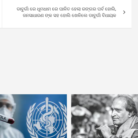
ଡାବୁଗାଁ ରେ ଧୂମଧାମ ରେ ପାଳିତ ହେଲା ରଙ୍ଗର ପର୍ବ ହୋଲି,
ଜନସାଧାରଣ ଙ୍କ ସହ ହୋଲି ଖେଳିଲେ ଡାବୁଗାଁ ବିଧାୟକ