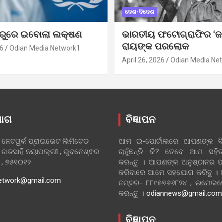
ଦେଶ-ବିଦେଶ
ୁରୁରେ ଇବୋଲା ଲକ୍ଷଣ
ଭାରତୀୟ ଫଟୋଗ୍ରାଫିର ‘ଜ
ରାୟଙ୍କ ପରଲୋକ
6
Odian Media Network1
April 26, 2026
Odian Media Ne
ୋଗ
ବିଜ୍ଞାପନ
 ନେଟୱର୍କ ପ୍ରାଇଭେଟ ଲିମିଟେଡ
ଆମ ଇ-ପୋର୍ଟାଲରେ ଆପଣଙ୍କ ବିଜ
 ଗଡସାହି ନୟାପଲ୍ଲୀ , ଭୁବନେଶ୍ଵର
ଚାହୁଁଛନ୍ତି କି? ତେବେ ଆମ ସ
ା , ୭୫୧୦୧୨
କରନ୍ତୁ । ଆପଣଙ୍କ ଅନୁଷ୍ଠାନର ପ
କରିବାରେ ଆମେ ସହଯୋଗ କରିବୁ ।
etwork@gmail.com
ନମ୍ବର- ୮୮୯୫୭୬୬୮୨୪ , ଇମେ
କରନ୍ତୁ ।
odiannews@gmail.com
ବିଜ୍ଞାପନ