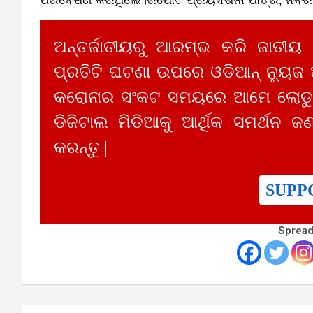
ଅନ୍ତର୍ଜାତୀୟରୁ ଆରମ୍ଭ କରି ଜାତୀୟ
ପ୍ରତିଟି ଘଟଣା ଉପରେ ଓଡିଆନ୍ ନ୍ୟୁଜ
କରୋନାର ସଂକଟ ସମୟରେ ଆମେ ଲୋଡୁଛ
ଡିଜିଟାଲ ମିଡିଆକୁ ଆର୍ଥିକ ସମର୍ଥନ ଜଣ
କରନ୍ତୁ |
SUPP
Spread