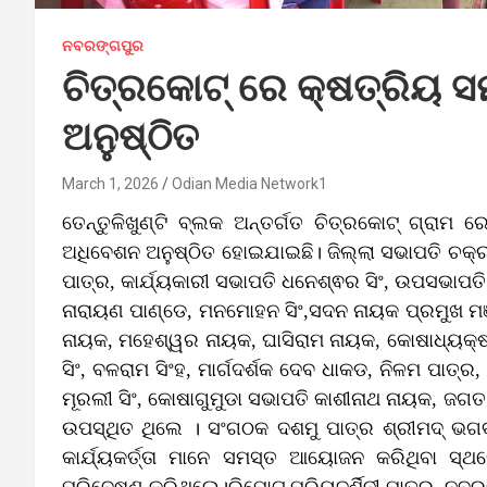
ନବରଙ୍ଗପୁର
ଚିତ୍ରକୋଟ୍ ରେ କ୍ଷତ୍ରିୟ 
ଅନୁଷ୍ଠିତ
March 1, 2026
Odian Media Network1
ତେନ୍ତୁଳିଖୁଣ୍ଟି ବ୍ଲକ ଅନ୍ତର୍ଗତ ଚିତ୍ରକୋଟ୍ ଗ୍ରା
ଅଧିବେଶନ ଅନୁଷ୍ଠିତ ହୋଇଯାଇଛି। ଜିଲ୍ଲା ସଭାପତି ଚକ୍ର
ପାତ୍ର, କାର୍ଯ୍ୟକାରୀ ସଭାପତି ଧନେଶ୍ଵର ସିଂ, ଉପସଭାପତି 
ନାରାୟଣ ପାଣ୍ଡେ, ମନମୋହନ ସିଂ,ସଦନ ନାୟକ ପ୍ରମୁଖ ମଞ୍ଚ
ନାୟକ, ମହେଶ୍ୱର ନାୟକ, ଘାସିରାମ ନାୟକ, କୋଷାଧ୍ୟକ୍
ସିଂ, ବଳରାମ ସିଂହ, ମାର୍ଗଦର୍ଶକ ଦେବ ଧାକଡ, ନିଳମ ପାତ୍ର, 
ମୂରଲୀ ସିଂ, କୋଷାଗୁମୁଡା ସଭାପତି କାଶୀନାଥ ନାୟକ, ଜଗତ 
ଉପସ୍ଥିତ ଥିଲେ । ସଂଗଠକ ଦଶମୁ ପାତ୍ର ଶ୍ରୀମଦ୍ ଭଗବ
କାର୍ଯ୍ୟକର୍ତ୍ତା ମାନେ ସମସ୍ତ ଆୟୋଜନ କରିଥିବା ସ୍
ପରିବେଷଣ କରିଥିଲେ।ରିପୋଟ ପ୍ରିୟଦର୍ଶିନୀ ପାତ୍ର, ନବ