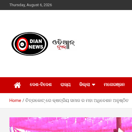
Skip
Thursday, August 6, 2026
to
content
ସାରା ଦୁନିଆର ଖବର ଆପଣଙ୍କ ହାତମୁଠାରେ…
ଓଡିଆନ୍ ନ୍ୟୁଜ
ଦେଶ-ବିଦେଶ
ରାଜ୍ୟ
ଜିଲ୍ଲା
ମନୋରଞ୍ଜନ
Home
ଚିତ୍ରକୋଟ୍ ରେ କ୍ଷତ୍ରିୟ ସମାଜ ର ମହା ଅଧିବେଶନ ଅନୁଷ୍ଠିତ