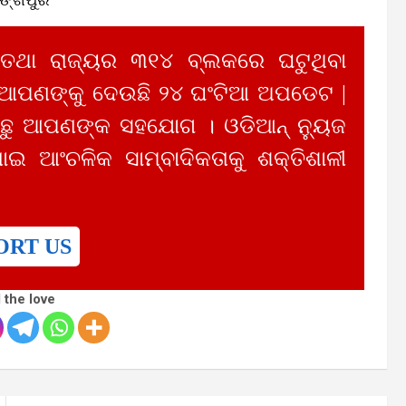
 ତଥା ରାଜ୍ୟର ୩୧୪ ବ୍ଲକରେ ଘଟୁଥିବା
 ଆପଣଙ୍କୁ ଦେଉଛି ୨୪ ଘଂଟିଆ ଅପଡେଟ |
ୁ ଆପଣଙ୍କ ସହଯୋଗ । ଓଡିଆନ୍ ନ୍ୟୁଜ
ାଇ ଆଂଚଳିକ ସାମ୍ବାଦିକତାକୁ ଶକ୍ତିଶାଳୀ
ORT US
 the love