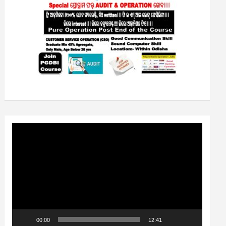
Video
Player
00:00
12:41