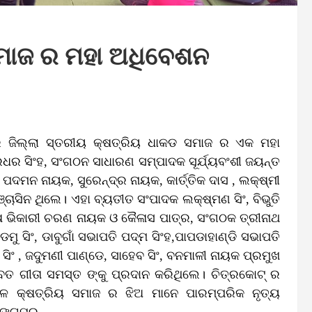
ସମାଜ ର ମହା ଅଧିବେଶନ
ମ ରେ ଜିଲ୍ଲା ସ୍ତରୀୟ କ୍ଷତ୍ରିୟ ଧାକଡ ସମାଜ ର ଏକ ମହା
ଧର ସିଂହ, ସଂଗଠନ ସାଧାରଣ ସମ୍ପାଦକ ସୂର୍ଯ୍ୟବଂଶୀ ଜୟନ୍ତ
ପଦମନ ନାୟକ, ସୁରେନ୍ଦ୍ର ନାୟକ, କାର୍ତ୍ତିକ ଦାସ , ଲକ୍ଷ୍ମୀ
ାସିନ ଥିଲେ। ଏହା ବ୍ୟତୀତ ସଂପାଦକ ଲକ୍ଷ୍ମଣ ସିଂ, ବିଭୁତି
ଷ ଭିକାରୀ ଚରଣ ନାୟକ ଓ କୈଳାସ ପାତ୍ର, ସଂଗଠକ ତ୍ରୀନାଥ
ଡମୁ ସିଂ, ଡାବୁଗାଁ ସଭାପତି ପଦ୍ମ ସିଂହ,ପାପଡାହାଣ୍ଡି ସଭାପତି
ସିଂ , ଜଦୁମଣୀ ପାଣ୍ଡେ, ସାହେବ ସିଂ, ବନମାଳୀ ନାୟକ ପ୍ରମୁଖ
ତ ଗୀତା ସମସ୍ତ ଙ୍କୁ ପ୍ରଦାନ କରିଥିଲେ। ଚିତ୍ରକୋଟ୍ ର
ଥଳେ କ୍ଷତ୍ରିୟ ସମାଜ ର ଝିଅ ମାନେ ପାରମ୍ପରିକ ନୃତ୍ୟ
ରଙ୍ଗପୁର