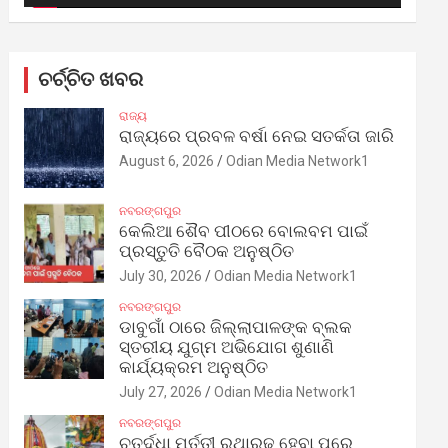
ଚର୍ଚ୍ଚିତ ଖବର
ରାଜ୍ୟ
ରାଜ୍ୟରେ ପ୍ରବଳ ବର୍ଷା ନେଇ ସତର୍କତା ଜାରି
August 6, 2026
Odian Media Network1
ନବରଙ୍ଗପୁର
କେଲିଆ ଶୈବ ପୀଠରେ ବୋଲବମ ପାଇଁ
ପ୍ରସ୍ତୁତି ବୈଠକ ଅନୁଷ୍ଠିତ
July 30, 2026
Odian Media Network1
ନବରଙ୍ଗପୁର
ଡାବୁଗାଁ ଠାରେ ଜିଲ୍ଲାପାଳଙ୍କ ବ୍ଲକ
ସ୍ତରୀୟ ଯୁଗ୍ମ ଅଭିଯୋଗ ଶୁଣାଣି
କାର୍ଯ୍ୟକ୍ରମ ଅନୁଷ୍ଠିତ
July 27, 2026
Odian Media Network1
ନବରଙ୍ଗପୁର
ଚତୁର୍ଦ୍ଧା ମୂର୍ତ୍ତୀ ରଥାରୂଢ଼ ହେବା ପରେ