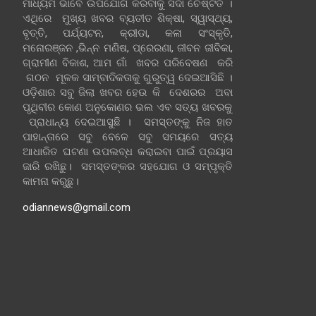
ମାଧ୍ୟମ ଭାବେ ଉପଯୋଗ କରିବାକୁ ସଦା ଚେଷ୍ଟିତ ।
ଏଥିରେ ମୁଖ୍ୟ ଖବର ବ୍ୟତୀତ ଶିକ୍ଷା, ସ୍ୱାସ୍ଥ୍ୟ,
ବୃତ୍ତି, ପର୍ଯ୍ୟଟନ, କ୍ରୀଡା, କଳା ସଂସ୍କୃତି,
ମନୋରଞ୍ଜନ ,ଭିନ୍ନ ମଣିଷ, ପ୍ରେରଣା, ଜୀବନ ଜୀବିକା,
ଗ୍ରାମୀଣ ବିକାଶ, ଆମ ଗାଁ ଖବର ପରିବେଷଣ କରି
ଗଠନ ମୂଳକ ସାମ୍ବାଦିକତାକୁ ଗୁରୁତ୍ୱ ଦେଇଆସିଛି ।
ଓଡ଼ିଶାର ସବୁ ଜିଲା ଖବର ହେଉ କି ଦେଶରର ଅବା
ପୃଥିବୀର କୋଣ ଅନୁକୋଣର ଭଲ ଏବ ସତ୍ୟ ଖବରକୁ
ପ୍ରାଧାନ୍ୟ ଦେଇଆସୁଛି । ସମସ୍ତଙ୍କୁ ନିଜ ହାତ
ପାହାନ୍ତାରେ ସବୁ ବେଳେ ସବୁ ସମୟରେ ସତ୍ୟ
ଆଧାରିତ ଘଟଣା ଉପଲବ୍ଧ କରାଇବା ପାଇଁ ପ୍ରୟାସ
ଜାରି ରଖିଛୁ। ସମସ୍ତଙ୍କର ସହଯୋଗ ଓ ସମ୍ପୃକ୍ତି
କାମନା କରୁଛୁ।
odiannews@gmail.com