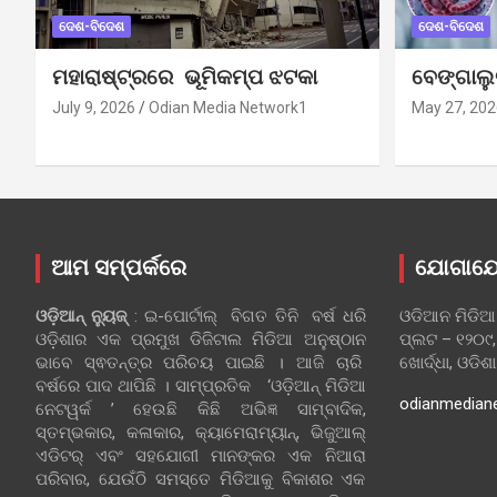
ଦେଶ-ବିଦେଶ
ଦେଶ-ବିଦେଶ
ମହାରାଷ୍ଟ୍ରରେ ଭୂମିକମ୍ପ ଝଟକା
ବେଙ୍ଗାଲ
July 9, 2026
Odian Media Network1
May 27, 202
ଆମ ସମ୍ପର୍କରେ
ଯୋଗାଯ
ଓଡ଼ିଆନ୍‍ ନ୍ୟୁଜ୍‍
: ଇ-ପୋର୍ଟାଲ୍ ବିଗତ ତିନି ବର୍ଷ ଧରି
ଓଡିଆନ ମିଡିଆ
ଓଡ଼ିଶାର ଏକ ପ୍ରମୁଖ ଡିଜିଟାଲ ମିଡିଆ ଅନୁଷ୍ଠାନ
ପ୍ଲଟ – ୧୨୦୯,
ଭାବେ ସ୍ଵତନ୍ତ୍ର ପରିଚୟ ପାଇଛି । ଆଜି ଚାରି
ଖୋର୍ଦ୍ଧା, ଓଡିଶ
ବର୍ଷରେ ପାଦ ଥାପିଛି । ସାମ୍ପ୍ରତିକ ‘ଓଡ଼ିଆନ୍‍ ମିଡିଆ
odianmedian
ନେଟୱର୍କ ’ ହେଉଛି କିଛି ଅଭିଜ୍ଞ ସାମ୍ବାଦିକ,
ସ୍ତମ୍ଭକାର, କଳାକାର, କ୍ୟାମେରାମ୍ୟାନ୍, ଭିଜୁଆଲ୍
ଏଡିଟର୍ ଏବଂ ସହଯୋଗୀ ମାନଙ୍କର ଏକ ନିଆରା
ପରିବାର, ଯେଉଁଠି ସମସ୍ତେ ମିଡିଆକୁ ବିକାଶର ଏକ