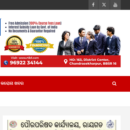
କରୋନା ଖବର