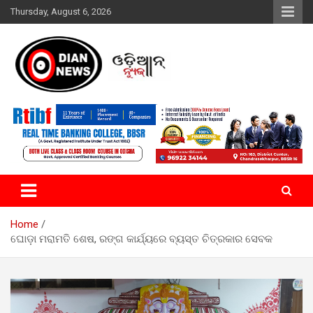
Skip
Thursday, August 6, 2026
to
content
ସାରା ଦୁନିଆର ଖବର ଆପଣଙ୍କ ହାତମୁଠାରେ…
ଓଡିଆନ୍ ନ୍ୟୁଜ
Home
ଘୋଡ଼ା ମରାମତି ଶେଷ, ରଙ୍ଗ କାର୍ଯ୍ୟରେ ବ୍ୟସ୍ତ ଚିତ୍ରକାର ସେବକ