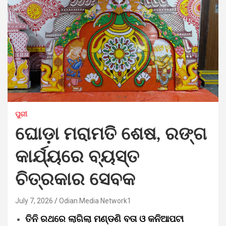
ପୁରୀ
ଘୋଡ଼ା ମରାମତି ଶେଷ, ରଙ୍ଗ
କାର୍ଯ୍ୟରେ ବ୍ୟସ୍ତ
ଚିତ୍ରକାର ସେବକ
July 7, 2026
Odian Media Network1
ତିନି ରଥରେ ଲାଗିଲା ମଣ୍ଡଣି ବତା ଓ କନିଆପଟା