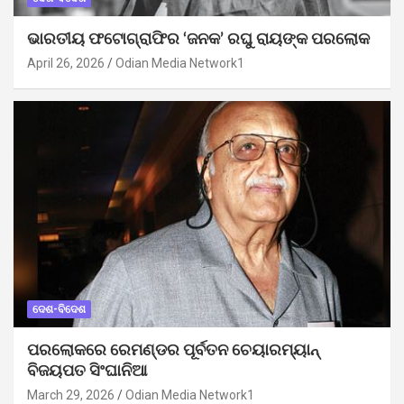
ଭାରତୀୟ ଫଟୋଗ୍ରାଫିର ‘ଜନକ’ ରଘୁ ରାୟଙ୍କ ପରଲୋକ
April 26, 2026
Odian Media Network1
ଦେଶ-ବିଦେଶ
ପରଲୋକରେ ରେମଣ୍ଡର ପୂର୍ବତନ ଚେୟାରମ୍ୟାନ୍
ବିଜୟପତ ସିଂଘାନିଆ
March 29, 2026
Odian Media Network1