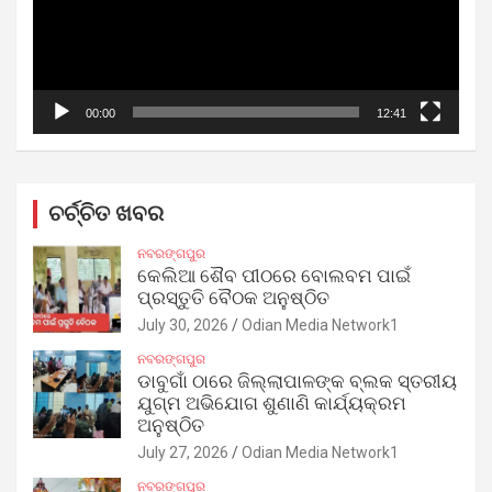
00:00
12:41
ଚର୍ଚ୍ଚିତ ଖବର
ନବରଙ୍ଗପୁର
କେଲିଆ ଶୈବ ପୀଠରେ ବୋଲବମ ପାଇଁ
ପ୍ରସ୍ତୁତି ବୈଠକ ଅନୁଷ୍ଠିତ
July 30, 2026
Odian Media Network1
ନବରଙ୍ଗପୁର
ଡାବୁଗାଁ ଠାରେ ଜିଲ୍ଲାପାଳଙ୍କ ବ୍ଲକ ସ୍ତରୀୟ
ଯୁଗ୍ମ ଅଭିଯୋଗ ଶୁଣାଣି କାର୍ଯ୍ୟକ୍ରମ
ଅନୁଷ୍ଠିତ
July 27, 2026
Odian Media Network1
ନବରଙ୍ଗପୁର