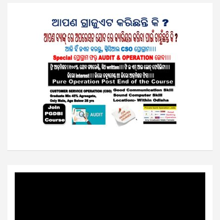
Video
Player