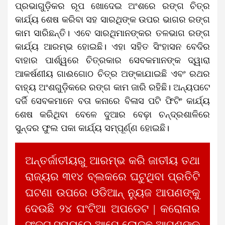
ପ୍ରଭାଗୁଡ଼ିକର ରୂପ ଖୋଦେଇ ଅଂଶରେ ରଙ୍ଗ ଚିତ୍ର
କାର୍ଯ୍ୟ ଶେଷ କରିବା ସହ ସାରଥିଙ୍କ ଉପର ଭାଗର ରଙ୍ଗ
କାମ ସାରିଛନ୍ତି। ଏବେ ସାରଥିମାନଙ୍କର ତଳଭାଗ ରଙ୍ଗ
କାର୍ଯ୍ୟ ଆରମ୍ଭ ହୋଇଛି। ଏହା ସହିତ ସିଂହାସନ ବେଦିର
ବାହାର ପାର୍ଶ୍ୱରେ ଚିତ୍ରକାର ସେବକମାନଙ୍କ ଦ୍ୱାରା
ଆକର୍ଷଣୀୟ ଗାଈଗୋଠ ଚିତ୍ର ଅଙ୍କାଯାଇଛି ଏବଂ ରଥର
ବାହ୍ୟ ଅଂଶଗୁଡ଼ିକରେ ରଙ୍ଗ କାମ ଜାରି ରହିଛି। ଅନ୍ୟପଟେ
ଦର୍ଜି ସେବକମାନେ ବତା କନାରେ ବିଳାସ ପଟି ଫିଟିଂ କାର୍ଯ୍ୟ
ଶେଷ କରିଥିବା ବେଳେ ଦୁଆର ବେଢ଼ା ଚନ୍ଦ୍ରଶାଳିରେ
ସୁନ୍ଦର ଫୁଲ ପକା କାର୍ଯ୍ୟ ସମ୍ପୂର୍ଣ୍ଣ ହୋଇଛି।
ଅନ୍ତର୍ଜାତୀୟରୁ ଆରମ୍ଭ କରି ଜାତୀୟ ତଥା
ରାଜ୍ୟର ୩୧୪ ବ୍ଲକରେ ଘଟୁଥିବା ପ୍ରତିଟି
ଘଟଣା ଉପରେ ଓଡିଆନ୍ ନ୍ୟୁଜ ଆପଣଙ୍କୁ
ଦେଉଛି ୨୪ ଘଂଟିଆ ଅପଡେଟ | କରୋନାର
ସଂକଟ ସମୟରେ ଆମେ ଲୋଡୁଛୁ ଆପଣଙ୍କ