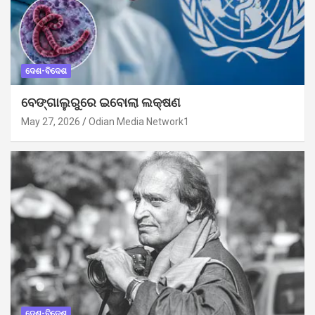
ଦେଶ-ବିଦେଶ
ବେଙ୍ଗାଲୁରୁରେ ଇବୋଲା ଲକ୍ଷଣ
May 27, 2026
Odian Media Network1
ଦେଶ-ବିଦେଶ