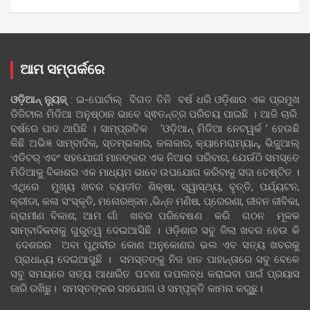
ଆମ ସମ୍ପର୍କରେ
ଓଡ଼ିଆନ୍‍ ନ୍ୟୁଜ୍‍
: ଇ-ପୋର୍ଟାଲ୍ ବିଗତ ତିନି ବର୍ଷ ଧରି ଓଡ଼ିଶାର ଏକ ପ୍ରମୁଖ
ଡିଜିଟାଲ ମିଡିଆ ଅନୁଷ୍ଠାନ ଭାବେ ସ୍ଵତନ୍ତ୍ର ପରିଚୟ ପାଇଛି । ଆଜି ଚାରି
ବର୍ଷରେ ପାଦ ଥାପିଛି । ସାମ୍ପ୍ରତିକ ‘ଓଡ଼ିଆନ୍‍ ମିଡିଆ ନେଟୱର୍କ ’ ହେଉଛି
କିଛି ଅଭିଜ୍ଞ ସାମ୍ବାଦିକ, ସ୍ତମ୍ଭକାର, କଳାକାର, କ୍ୟାମେରାମ୍ୟାନ୍, ଭିଜୁଆଲ୍
ଏଡିଟର୍ ଏବଂ ସହଯୋଗୀ ମାନଙ୍କର ଏକ ନିଆରା ପରିବାର, ଯେଉଁଠି ସମସ୍ତେ
ମିଡିଆକୁ ବିକାଶର ଏକ ମାଧ୍ୟମ ଭାବେ ଉପଯୋଗ କରିବାକୁ ସଦା ଚେଷ୍ଟିତ ।
ଏଥିରେ ମୁଖ୍ୟ ଖବର ବ୍ୟତୀତ ଶିକ୍ଷା, ସ୍ୱାସ୍ଥ୍ୟ, ବୃତ୍ତି, ପର୍ଯ୍ୟଟନ,
କ୍ରୀଡା, କଳା ସଂସ୍କୃତି, ମନୋରଞ୍ଜନ ,ଭିନ୍ନ ମଣିଷ, ପ୍ରେରଣା, ଜୀବନ ଜୀବିକା,
ଗ୍ରାମୀଣ ବିକାଶ, ଆମ ଗାଁ ଖବର ପରିବେଷଣ କରି ଗଠନ ମୂଳକ
ସାମ୍ବାଦିକତାକୁ ଗୁରୁତ୍ୱ ଦେଇଆସିଛି । ଓଡ଼ିଶାର ସବୁ ଜିଲା ଖବର ହେଉ କି
ଦେଶରର ଅବା ପୃଥିବୀର କୋଣ ଅନୁକୋଣର ଭଲ ଏବ ସତ୍ୟ ଖବରକୁ
ପ୍ରାଧାନ୍ୟ ଦେଇଆସୁଛି । ସମସ୍ତଙ୍କୁ ନିଜ ହାତ ପାହାନ୍ତାରେ ସବୁ ବେଳେ
ସବୁ ସମୟରେ ସତ୍ୟ ଆଧାରିତ ଘଟଣା ଉପଲବ୍ଧ କରାଇବା ପାଇଁ ପ୍ରୟାସ
ଜାରି ରଖିଛୁ। ସମସ୍ତଙ୍କର ସହଯୋଗ ଓ ସମ୍ପୃକ୍ତି କାମନା କରୁଛୁ।