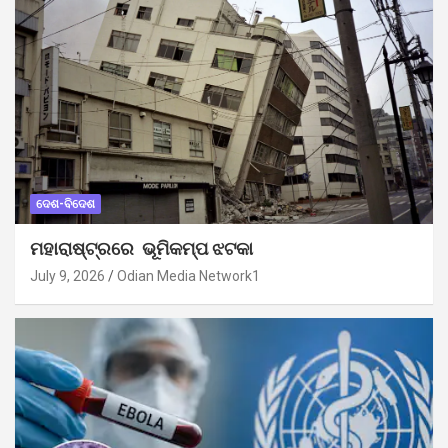
ଦେଶ-ବିଦେଶ
ମହାରାଷ୍ଟ୍ରରେ ଭୂମିକମ୍ପ ଝଟକା
July 9, 2026
Odian Media Network1