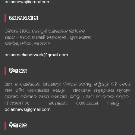
odiannews@gmail.com
ଯୋଗାଯୋଗ
ଓଡିଆନ ମିଡିଆ ନେଟୱର୍କ ପ୍ରାଇଭେଟ ଲିମିଟେଡ
ପ୍ଲଟ – ୧୨୦୯, ଗଡସାହି ନୟାପଲ୍ଲୀ , ଭୁବନେଶ୍ଵର
ଖୋର୍ଦ୍ଧା, ଓଡିଶା , ୭୫୧୦୧୨
odianmedianetwork@gmail.com
ବିଜ୍ଞାପନ
ଆମ ଇ-ପୋର୍ଟାଲରେ ଆପଣଙ୍କ ବିଜ୍ଞାପନ ଦେବାକୁ ଚାହୁଁଛନ୍ତି କି? ତେବେ
ଆମ ସହିତ ଯୋଗାଯୋଗ କରନ୍ତୁ । ଆପଣଙ୍କ ଅନୁଷ୍ଠାନର ପ୍ରଚାର
ପ୍ରସାର କରିବାରେ ଆମେ ସହଯୋଗ କରିବୁ । ଆମ ମୋବାଇଲ୍ ନମ୍ବର-
୮୮୯୫୭୬୬୮୨୪ , ଇମେଲରେ ଯୋଗାଯୋଗ କରନ୍ତୁ ।
odiannews@gmail.com
ବିଜ୍ଞାପନ