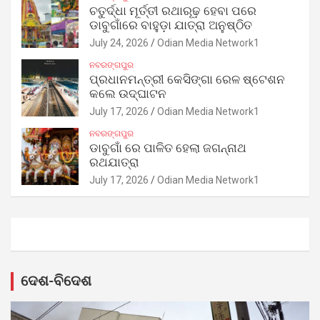
ଚତୁର୍ଦ୍ଧା ମୂର୍ତ୍ତୀ ରଥାରୂଢ଼ ହେବା ପରେ
ଡାବୁଗାଁରେ ବାହୁଡ଼ା ଯାତ୍ରା ଅନୁଷ୍ଠିତ
July 24, 2026
Odian Media Network1
ନବରଙ୍ଗପୁର
ପ୍ରଧାନମନ୍ତ୍ରୀ କେସିଙ୍ଗା ରେଳ ଷ୍ଟେଶନ
କଲେ ଉଦ୍‌ଘାଟନ
July 17, 2026
Odian Media Network1
ନବରଙ୍ଗପୁର
ଡାବୁଗାଁ ରେ ପାଳିତ ହେଲା ଜଗନ୍ନାଥ
ରଥଯାତ୍ରା
July 17, 2026
Odian Media Network1
ଦେଶ-ବିଦେଶ