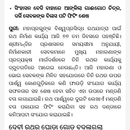
ସିଂହାସନ ବେଦି ବାହାରେ ଆଙ୍କିଲା ଗାଈଗୋଠ ଚିତ୍ର,
ଦର୍ଜି ସେବକଙ୍କ ବିଳାସ ପଟି ଫିଟିଂ ଶେଷ
ପୁରୀ:
ମହାପ୍ରଭୁଙ୍କ ବିଶ୍ୱପ୍ରସିଦ୍ଧ ରଥଯାତ୍ରା ପାଇଁ
ରଥ ନିର୍ମାଣ କାର୍ଯ୍ୟ ଆଜି ୭୭ ତମ ଦିବସରେ ପହଞ୍ଚିଛି।
ଶ୍ରୀମନ୍ଦିର ପ୍ରଶାସନର ସମୟସୀମା ଅନୁଯାୟୀ,
ନିର୍ମାଣକାରୀ ସେବକମାନେ ମୁଖ୍ୟ ମହାରଣାଙ୍କ
ପ୍ରତ୍ୟକ୍ଷ ମାର୍ଗଦର୍ଶନରେ ତିନି ରଥର କାର୍ଯ୍ୟକୁ
ଦ୍ରୁତଗତିରେ ଆଗେଇ ନେଉଛନ୍ତି। ଆଜି ମହାରଣା ଓ
ଭୋଇ ସେବକଙ୍କ ମିଳିତ ସହଯୋଗରେ ତିନି ରଥର ଉପର
ପାର୍ଶ୍ୱ କୋଣଗୁଡ଼ିକରେ କଣି ଫାଉଡ଼ି ସଂଯୋଗ କାର୍ଯ୍ୟ
ସଫଳତାର ସହ ଶେଷ ହେବା ସହିତ ଏହା ଉପରେ ମଣ୍ଡଣି
ବତା ଲଗାଯାଇଛି। ରଥ ପାର୍ଶ୍ୱରେ ଦୁଇଟି ଲେଖାଏଁ ମଣ୍ଡଣି
ବତା ପକାଯାଇ ଫିଟିଂ କରାଯିବା ସହ ରଥ ଦଣ୍ଡାରେ
କନିଆପଟା ସଂଯୋଗ କରାଯାଇଛି।
ଦେବୀ ରଥର ଘୋଡ଼ା ଗୋଡ଼ ବଦଳାଗଲା