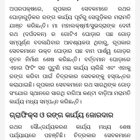
ଅପରପକ୍ଷରେ, ରୂପକାର ସେବକମାନେ ରଥର
ଘୋଡ଼ାଗୁଡ଼ିକର ରଙ୍ଗ କାର୍ଯ୍ୟ ପୂର୍ବରୁ ସେଗୁଡ଼ିକର ମରାମତି
ଯାଞ୍ଚ କରିଛନ୍ତି। ମା ମହାଲକ୍ଷ୍ମୀ/ସୁଭଦ୍ରାଙ୍କ ଦେବୀ
ରଥ (ଦର୍ପଦଳନ) ର ଗୋଟିଏ ଘୋଡ଼ାର ପଛ ଗୋଡ଼
ସମ୍ପୂର୍ଣ୍ଣ ବଦଳାଯିବାର ଆବଶ୍ୟକତା ଥିବାରୁ, ରୂପକାର
ସେବକମାନେ ଉକ୍ତ ଘୋଡ଼ାର ପଛ ବାମ ପାର୍ଶ୍ୱ ଗୋଡ଼ର
ନୂତନ ନିର୍ମାଣ ଶେଷ କରିଛନ୍ତି। ବର୍ତ୍ତମାନ ଘୋଡ଼ାରେ
ଏହାର ଫିଟିଂ ସହ ପୁଟୁଣି ମରା କାର୍ଯ୍ୟ ଚାଲିଛି ଏବଂ ଏହାକୁ
ରଙ୍ଗ କରିବା ପାଇଁ ଚିତ୍ରକାର ସେବକଙ୍କୁ ହସ୍ତାନ୍ତର
କରାଯାଇଛି। ରୂପକାର ସେବକମାନେ ରଥ ସାରଥିଙ୍କ ଗୋଡ଼
ସଂଯୋଗ ସ୍ଥାନରେ ସାରଥି ବାଗିଆ କଣ୍ଟା ବାଡ଼ିଆ ମରାମତି
କାର୍ଯ୍ୟ ମଧ୍ୟ ସମ୍ପନ୍ନ କରିଛନ୍ତି।
ଗ୍ରାଫିକ୍ସ ଓ ରଙ୍ଗ କାର୍ଯ୍ୟ ଜୋରଦାର
ରଥର ସୌନ୍ଦର୍ଯ୍ୟକରଣ କାର୍ଯ୍ୟ ମଧ୍ୟ ଶେଷ
ପର୍ଯ୍ୟାୟରେ ପହଞ୍ଚିଛି। ଚିତ୍ରକାର ସେବକମାନେ