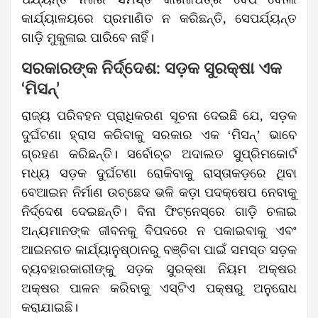
କାର୍ଯ୍ୟାଳୟରେ ପ୍ରମାଣିତ ନ କରିଛନ୍ତି, ସେପର୍ଯ୍ୟନ୍ତ
ଗାଡ଼ି ମୁକୁଳାଇ ପାରିବେ ନାହିଁ।
ସରକାରଙ୍କ ନିର୍ଦ୍ଦେଶ: ସଡ଼କ ସୁରକ୍ଷା ଏକ
‘ମିସନ୍‌’
ରାଜ୍ୟ ପରିବହନ ପ୍ରାଧିକରଣ ସୂଚନା ଦେଇଛି ଯେ, ସଡ଼କ
ଦୁର୍ଘଟଣା ହ୍ରାସ କରିବାକୁ ସରକାର ଏକ ‘ମିସନ୍‌’ ଭାବେ
ଗ୍ରହଣ କରିଛନ୍ତି। ସର୍ବୋଚ୍ଚ ଅଦାଲତ ସୁପ୍ରିମକୋର୍ଟ
ମଧ୍ୟ ସଡ଼କ ଦୁର୍ଘଟଣା ରୋକିବାକୁ ରାସ୍ତାକଡ଼ରେ ଥିବା
ବେଆଇନ ନିର୍ମାଣ ଉଚ୍ଛେଦ ଭଳି କଡ଼ା ପଦକ୍ଷେପ ନେବାକୁ
ନିର୍ଦ୍ଦେଶ ଦେଇଛନ୍ତି। ବିନା ଫିଟ୍‌ନେସ୍‌ରେ ଗାଡ଼ି ଚଳାଇ
ଅନ୍ୟମାନଙ୍କ ଜୀବନକୁ ବିପଦରେ ନ ପକାଇବାକୁ ଏବଂ
ଆଇନଗତ କାର୍ଯ୍ୟାନୁଷ୍ଠାନରୁ ବଞ୍ଚିବା ପାଇଁ ସମସ୍ତ ସଡ଼କ
ବ୍ୟବହାରକାରୀଙ୍କୁ ସଡ଼କ ସୁରକ୍ଷା ନିୟମ ଅକ୍ଷର
ଅକ୍ଷର ପାଳନ କରିବାକୁ ଏସ୍‌ଟିଏ ପକ୍ଷରୁ ଅନୁରୋଧ
କରାଯାଇଛି।