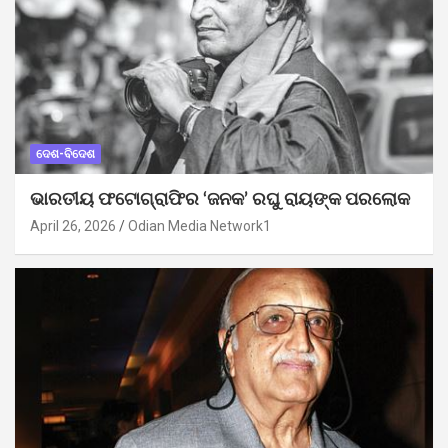
ଦେଶ-ବିଦେଶ
ଭାରତୀୟ ଫଟୋଗ୍ରାଫିର ‘ଜନକ’ ରଘୁ ରାୟଙ୍କ ପରଲୋକ
April 26, 2026
Odian Media Network1