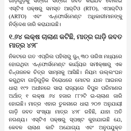
ଗାଡ଼ିଗୁଡ଼ିକୁ ସଙ୍ଗେ ସଙ୍ଗେ ଜବତ କରାଯିବ ବୋଲଇ
ଏସ୍‌ଟିଏ ପକ୍ଷରୁ ସମସ୍ତ ଆର୍‌ଟିଓ (RTO), ଏଆର୍‌ଟିଓ
(ARTO) ଏବଂ ଏନ୍‌ଫୋର୍ସମେଣ୍ଟ ଅଧିକାରୀମାନଙ୍କୁ
ନିର୍ଦ୍ଦେଶ ଜାରି କରାଯାଇଛି।
୧.୬୪ ଲକ୍ଷ ଚାଲାଣ କଟିଛି, ମାତ୍ର ଗାଡ଼ି ଜବତ
ମାତ୍ର ୪୨୮
ନିକଟରେ ଗତ ଏପ୍ରିଲ ପହିଲାରୁ ଜୁନ୍ ୩୦ ତାରିଖ ମଧ୍ୟରେ
ହୋଇଥିବା ଏନ୍‌ଫୋର୍ସମେଣ୍ଟ କାର୍ଯ୍ୟର ସମୀକ୍ଷାରୁ ଏକ
ଚିନ୍ତାଜନକ ଚିତ୍ର ସାମ୍ନାକୁ ଆସିଛି। ନିୟମ ଉଲ୍ଲଂଘନ
କରୁଥିବା ଗାଡ଼ିଗୁଡ଼ିକ ବିରୋଧରେ ମୋଟର ଯାନ ଆଇନର
ଧାରା ୧୯୨ ଅଧୀନରେ ସାରା ରାଜ୍ୟରେ ବିପୁଳ ପରିମାଣର
ଅର୍ଥାତ୍‌ ୧ ଲକ୍ଷ ୬୪ ହଜାର ୮୮୨ଟି ଇ-ଚାଲାଣ ଜାରି
ହୋଇଛି। ମାତ୍ର ଏହାର ତୁଳନାରେ ଧାରା ୨୦୭ ଅନୁଯାୟୀ
ଗାଡ଼ି ଜବତ ସଂଖ୍ୟା ମାତ୍ର ୪୨୮ ରହିଛି, ଯାହା ଅତି
ନଗଣ୍ୟ। ଏସ୍‌ଟିଏ ପକ୍ଷରୁ ସ୍ପଷ୍ଟ କୁହାଯାଇଛି ଯେ,
କେବଳ ଚାଲାଣ କାଟି ଅଯୋଗ୍ୟ ଏବଂ ଅନୁପଯୁକ୍ତ