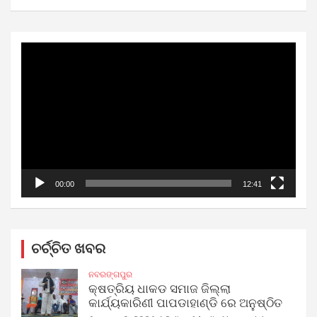
Video
Player
00:00
12:41
ଚର୍ଚ୍ଚିତ ଖବର
ନବରଙ୍ଗପୁର
କ୍ଷତ୍ରିୟ ଧାକଡ ସମାଜ ଜିଲ୍ଲା
କାର୍ଯ୍ୟକାରିଣୀ ପାପଡାହାଣ୍ଡି ରେ ଅନୁଷ୍ଠିତ