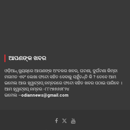
ଆପଣଙ୍କ ଖବର
ଓଡ଼ିଆନ୍ ନ୍ୟୁଜ୍‌ରେ ଆପଣଙ୍କ ଅଂଚଳର ଖବର, ଘଟଣା, ଦୁର୍ଘଟଣା କିମ୍ବା
ମତାମତ ଏବଂ ଲେଖା ଫଟୋ ସହିତ ଦେବାକୁ ଚାହୁଁଚନ୍ତି କି ? ତେବେ ଆମ
ଇମେଲ ଆଉ ହ୍ୱାଟ୍‌ସପ୍ ନମ୍ବରରେ ଫଟୋ ସହିତ ଖବର ପଠାଇ ପାରିବେ ।
ଆମ ହ୍ୱାଟ୍‌ସପ୍ ନମ୍ବର -୮୮୯୫୭୬୬୮୨୪
ଇମେଲ –
odiannews@gmail.com