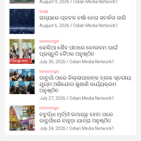
August 9, 2026
Odian Media Network1
ରାଜ୍ୟ
ରାଜ୍ୟରେ ପ୍ରବଳ ବର୍ଷା ନେଇ ସତର୍କତା ଜାରି
August 6, 2026
Odian Media Network1
ନବରଙ୍ଗପୁର
କେଲିଆ ଶୈବ ପୀଠରେ ବୋଲବମ ପାଇଁ
ପ୍ରସ୍ତୁତି ବୈଠକ ଅନୁଷ୍ଠିତ
July 30, 2026
Odian Media Network1
ନବରଙ୍ଗପୁର
ଡାବୁଗାଁ ଠାରେ ଜିଲ୍ଲାପାଳଙ୍କ ବ୍ଲକ ସ୍ତରୀୟ
ଯୁଗ୍ମ ଅଭିଯୋଗ ଶୁଣାଣି କାର୍ଯ୍ୟକ୍ରମ
ଅନୁଷ୍ଠିତ
July 27, 2026
Odian Media Network1
ନବରଙ୍ଗପୁର
ଚତୁର୍ଦ୍ଧା ମୂର୍ତ୍ତୀ ରଥାରୂଢ଼ ହେବା ପରେ
ଡାବୁଗାଁରେ ବାହୁଡ଼ା ଯାତ୍ରା ଅନୁଷ୍ଠିତ
July 24, 2026
Odian Media Network1