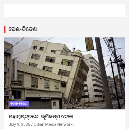
ଦେଶ-ବିଦେଶ
ଦେଶ-ବିଦେଶ
ମହାରାଷ୍ଟ୍ରରେ ଭୂମିକମ୍ପ ଝଟକା
July 9, 2026
Odian Media Network1