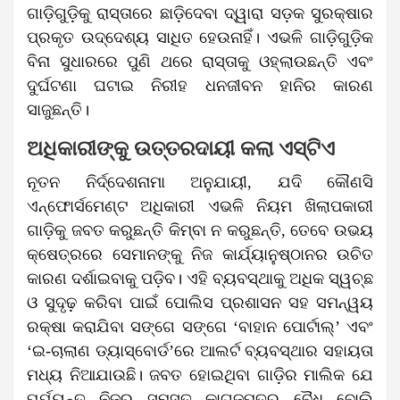
ଗାଡ଼ିଗୁଡ଼ିକୁ ରାସ୍ତାରେ ଛାଡ଼ିଦେବା ଦ୍ୱାରା ସଡ଼କ ସୁରକ୍ଷାର
ପ୍ରକୃତ ଉଦ୍ଦେଶ୍ୟ ସାଧିତ ହେଉନାହିଁ। ଏଭଳି ଗାଡ଼ିଗୁଡ଼ିକ
ବିନା ସୁଧାରରେ ପୁଣି ଥରେ ରାସ୍ତାକୁ ଓହ୍ଲାଉଛନ୍ତି ଏବଂ
ଦୁର୍ଘଟଣା ଘଟାଇ ନିରୀହ ଧନଜୀବନ ହାନିର କାରଣ
ସାଜୁଛନ୍ତି।
ଅଧିକାରୀଙ୍କୁ ଉତ୍ତରଦାୟୀ କଲା ଏସ୍‌ଟିଏ
ନୂତନ ନିର୍ଦ୍ଦେଶନାମା ଅନୁଯାୟୀ, ଯଦି କୌଣସି
ଏନ୍‌ଫୋର୍ସମେଣ୍ଟ ଅଧିକାରୀ ଏଭଳି ନିୟମ ଖିଲାପକାରୀ
ଗାଡ଼ିକୁ ଜବତ କରୁଛନ୍ତି କିମ୍ବା ନ କରୁଛନ୍ତି, ତେବେ ଉଭୟ
କ୍ଷେତ୍ରରେ ସେମାନଙ୍କୁ ନିଜ କାର୍ଯ୍ୟାନୁଷ୍ଠାନର ଉଚିତ
କାରଣ ଦର୍ଶାଇବାକୁ ପଡ଼ିବ। ଏହି ବ୍ୟବସ୍ଥାକୁ ଅଧିକ ସ୍ୱଚ୍ଛ
ଓ ସୁଦୃଢ଼ କରିବା ପାଇଁ ପୋଲିସ ପ୍ରଶାସନ ସହ ସମନ୍ୱୟ
ରକ୍ଷା କରାଯିବା ସଙ୍ଗେ ସଙ୍ଗେ ‘ବାହାନ ପୋର୍ଟାଲ୍‌’ ଏବଂ
‘ଇ-ଚାଲାଣ ଡ୍ୟାସ୍‌ବୋର୍ଡ’ରେ ଆଲର୍ଟ ବ୍ୟବସ୍ଥାର ସହାୟତା
ମଧ୍ୟ ନିଆଯାଉଛି। ଜବତ ହୋଇଥିବା ଗାଡ଼ିର ମାଲିକ ଯେ
ପର୍ଯ୍ୟନ୍ତ ନିଜର ସମସ୍ତ କାଗଜପତ୍ର ବୈଧ ବୋଲି