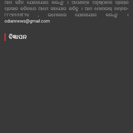
ଆମ ସହିତ ଯୋଗାଯୋଗ କରନ୍ତୁ । ଆପଣଙ୍କ ଅନୁଷ୍ଠାନର ପ୍ରଚାର
ପ୍ରସାର କରିବାରେ ଆମେ ସହଯୋଗ କରିବୁ । ଆମ ମୋବାଇଲ୍ ନମ୍ବର-
୮୮୯୫୭୬୬୮୨୪ , ଇମେଲରେ ଯୋଗାଯୋଗ କରନ୍ତୁ ।
odiannews@gmail.com
ବିଜ୍ଞାପନ