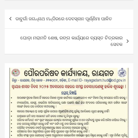
Post
ଡାବୁଗାଁ ଜଗନ୍ନାଥ ମନ୍ଦିରରେ ଦେବସ୍ନାନ ପୂର୍ଣ୍ଣିମା ପାଳିତ
navigation
ଘୋଡ଼ା ମରାମତି ଶେଷ, ରଙ୍ଗ କାର୍ଯ୍ୟରେ ବ୍ୟସ୍ତ ଚିତ୍ରକାର
ସେବକ