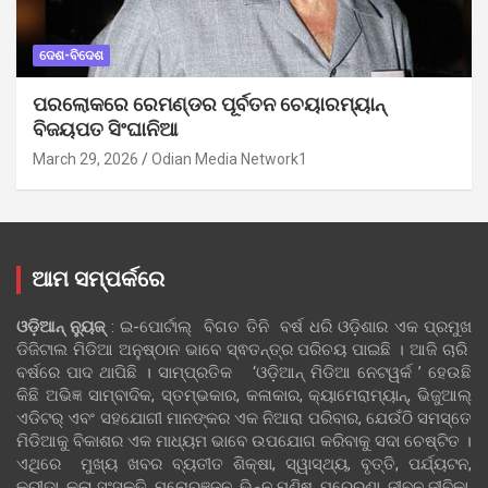
ଦେଶ-ବିଦେଶ
ପରଲୋକରେ ରେମଣ୍ଡର ପୂର୍ବତନ ଚେୟାରମ୍ୟାନ୍
ବିଜୟପତ ସିଂଘାନିଆ
March 29, 2026
Odian Media Network1
ଆମ ସମ୍ପର୍କରେ
ଓଡ଼ିଆନ୍‍ ନ୍ୟୁଜ୍‍
: ଇ-ପୋର୍ଟାଲ୍ ବିଗତ ତିନି ବର୍ଷ ଧରି ଓଡ଼ିଶାର ଏକ ପ୍ରମୁଖ
ଡିଜିଟାଲ ମିଡିଆ ଅନୁଷ୍ଠାନ ଭାବେ ସ୍ଵତନ୍ତ୍ର ପରିଚୟ ପାଇଛି । ଆଜି ଚାରି
ବର୍ଷରେ ପାଦ ଥାପିଛି । ସାମ୍ପ୍ରତିକ ‘ଓଡ଼ିଆନ୍‍ ମିଡିଆ ନେଟୱର୍କ ’ ହେଉଛି
କିଛି ଅଭିଜ୍ଞ ସାମ୍ବାଦିକ, ସ୍ତମ୍ଭକାର, କଳାକାର, କ୍ୟାମେରାମ୍ୟାନ୍, ଭିଜୁଆଲ୍
ଏଡିଟର୍ ଏବଂ ସହଯୋଗୀ ମାନଙ୍କର ଏକ ନିଆରା ପରିବାର, ଯେଉଁଠି ସମସ୍ତେ
ମିଡିଆକୁ ବିକାଶର ଏକ ମାଧ୍ୟମ ଭାବେ ଉପଯୋଗ କରିବାକୁ ସଦା ଚେଷ୍ଟିତ ।
ଏଥିରେ ମୁଖ୍ୟ ଖବର ବ୍ୟତୀତ ଶିକ୍ଷା, ସ୍ୱାସ୍ଥ୍ୟ, ବୃତ୍ତି, ପର୍ଯ୍ୟଟନ,
କ୍ରୀଡା, କଳା ସଂସ୍କୃତି, ମନୋରଞ୍ଜନ ,ଭିନ୍ନ ମଣିଷ, ପ୍ରେରଣା, ଜୀବନ ଜୀବିକା,