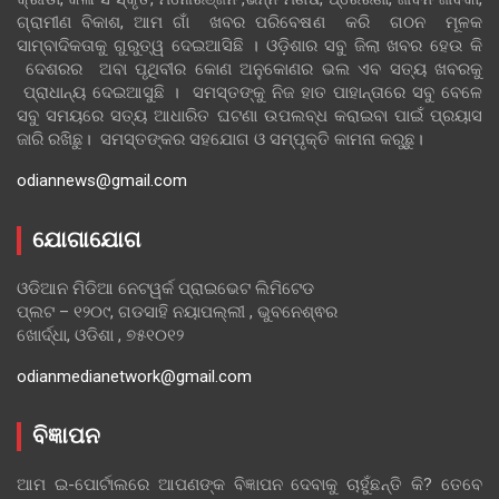
ଗ୍ରାମୀଣ ବିକାଶ, ଆମ ଗାଁ ଖବର ପରିବେଷଣ କରି ଗଠନ ମୂଳକ
ସାମ୍ବାଦିକତାକୁ ଗୁରୁତ୍ୱ ଦେଇଆସିଛି । ଓଡ଼ିଶାର ସବୁ ଜିଲା ଖବର ହେଉ କି
ଦେଶରର ଅବା ପୃଥିବୀର କୋଣ ଅନୁକୋଣର ଭଲ ଏବ ସତ୍ୟ ଖବରକୁ
ପ୍ରାଧାନ୍ୟ ଦେଇଆସୁଛି । ସମସ୍ତଙ୍କୁ ନିଜ ହାତ ପାହାନ୍ତାରେ ସବୁ ବେଳେ
ସବୁ ସମୟରେ ସତ୍ୟ ଆଧାରିତ ଘଟଣା ଉପଲବ୍ଧ କରାଇବା ପାଇଁ ପ୍ରୟାସ
ଜାରି ରଖିଛୁ। ସମସ୍ତଙ୍କର ସହଯୋଗ ଓ ସମ୍ପୃକ୍ତି କାମନା କରୁଛୁ।
odiannews@gmail.com
ଯୋଗାଯୋଗ
ଓଡିଆନ ମିଡିଆ ନେଟୱର୍କ ପ୍ରାଇଭେଟ ଲିମିଟେଡ
ପ୍ଲଟ – ୧୨୦୯, ଗଡସାହି ନୟାପଲ୍ଲୀ , ଭୁବନେଶ୍ଵର
ଖୋର୍ଦ୍ଧା, ଓଡିଶା , ୭୫୧୦୧୨
odianmedianetwork@gmail.com
ବିଜ୍ଞାପନ
ଆମ ଇ-ପୋର୍ଟାଲରେ ଆପଣଙ୍କ ବିଜ୍ଞାପନ ଦେବାକୁ ଚାହୁଁଛନ୍ତି କି? ତେବେ