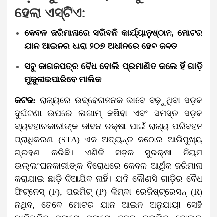
ହେଲା ଏସ୍‌ଟିଏ:
କେବଳ ଜରିମାନାରେ ସରିବନି କାର୍ଯ୍ୟାନୁଷ୍ଠାନ, ମୋଟର
ଯାନ ଆଇନର ଧାରା ୨୦୭ ଅଧୀନରେ ହେବ ଜବତ
ସବୁ କାଗଜପତ୍ର ବୈଧ ବୋଲି ପ୍ରମାଣିତ କଲେ ହିଁ ଗାଡ଼ି
ମୁକୁଳାଇପାରିବେ ମାଲିକ
କଟକ:
ରାଜ୍ୟରେ ଉଦ୍‌ବେଗଜନକ ଭାବେ ବଢ଼ୁଥିବା ସଡ଼କ
ଦୁର୍ଘଟଣା ଉପରେ ଲଗାମ୍ କଷିବା ଏବଂ ସମସ୍ତ ସଡ଼କ
ବ୍ୟବହାରକାରୀଙ୍କ ଜୀବନ ରକ୍ଷା ପାଇଁ ରାଜ୍ୟ ପରିବହନ
ପ୍ରାଧିକରଣ (STA) ଏକ ଅତ୍ୟନ୍ତ କଠୋର ଆଭିମୁଖ୍ୟ
ଗ୍ରହଣ କରିଛି। ଏଣିକି ସଡ଼କ ସୁରକ୍ଷା ନିୟମ
ଉଲ୍ଲଂଘନକାରୀଙ୍କ ବିରୋଧରେ କେବଳ ଆର୍ଥିକ ଜରିମାନା
କରାଯାଇ ଛାଡ଼ି ଦିଆଯିବ ନାହିଁ। ଯଦି କୌଣସି ଗାଡ଼ିର ବୈଧ
ଫିଟ୍‌ନେସ୍‌ (F), ପରମିଟ୍‌ (P) କିମ୍ବା ରେଜିଷ୍ଟ୍ରେସନ୍‌ (R)
ନଥିବ, ତେବେ ମୋଟର ଯାନ ଆଇନ ଅନୁଯାୟୀ ସେହି