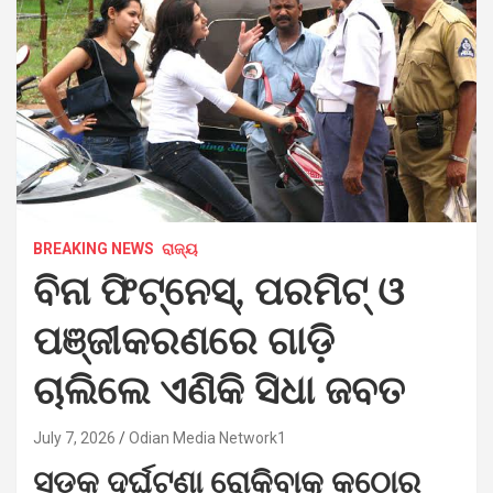
BREAKING NEWS
ରାଜ୍ୟ
ବିନା ଫିଟ୍‌ନେସ୍‌, ପରମିଟ୍‌ ଓ
ପଞ୍ଜୀକରଣରେ ଗାଡ଼ି
ଚାଲିଲେ ଏଣିକି ସିଧା ଜବତ
July 7, 2026
Odian Media Network1
ସଡ଼କ ଦୁର୍ଘଟଣା ରୋକିବାକୁ କଠୋର