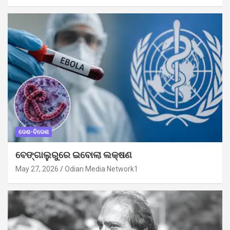
ଦେଶ-ବିଦେଶ
ବେଙ୍ଗାଲୁରୁରେ ଇବୋଲା ଲକ୍ଷଣ
May 27, 2026
Odian Media Network1