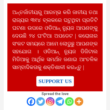
ଅନ୍ତର୍ଜାତୀୟରୁ ଆରମ୍ଭ କରି ଜାତୀୟ ତଥା
ରାଜ୍ୟର ୩୧୪ ବ୍ଲକରେ ଘଟୁଥିବା ପ୍ରତିଟି
ଘଟଣା ଉପରେ ଓଡିଆନ୍ ନ୍ୟୁଜ ଆପଣଙ୍କୁ
ଦେଉଛି ୨୪ ଘଂଟିଆ ଅପଡେଟ | କରୋନାର
ସଂକଟ ସମୟରେ ଆମେ ଲୋଡୁଛୁ ଆପଣଙ୍କ
ସହଯୋଗ । ଓଡିଆନ୍ ନ୍ୟୁଜ ଡିଜିଟାଲ
ମିଡିଆକୁ ଆର୍ଥିକ ସମର୍ଥନ ଜଣାଇ ଆଂଚଳିକ
ସାମ୍ବାଦିକତାକୁ ଶକ୍ତିଶାଳୀ କରନ୍ତୁ |
SUPPORT US
Spread the love