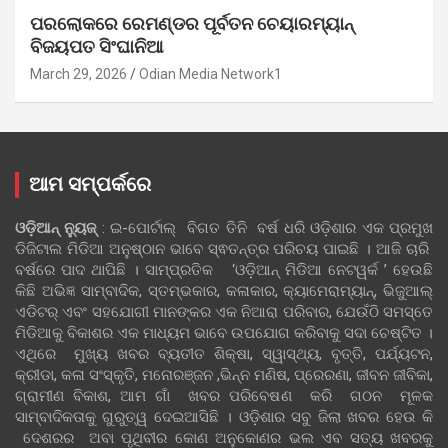
ପରଲୋକରେ ରେମଣ୍ଡର ପୂର୍ବତନ ଚେୟାରମ୍ୟାନ୍
ବିଜୟପତ ସିଂଘାନିଆ
March 29, 2026
Odian Media Network1
ଆମ ସମ୍ପର୍କରେ
ଓଡ଼ିଆନ୍‍ ନ୍ୟୁଜ୍‍
: ଇ-ପୋର୍ଟାଲ୍ ବିଗତ ତିନି ବର୍ଷ ଧରି ଓଡ଼ିଶାର ଏକ ପ୍ରମୁଖ
ଡିଜିଟାଲ ମିଡିଆ ଅନୁଷ୍ଠାନ ଭାବେ ସ୍ଵତନ୍ତ୍ର ପରିଚୟ ପାଇଛି । ଆଜି ଚାରି
ବର୍ଷରେ ପାଦ ଥାପିଛି । ସାମ୍ପ୍ରତିକ ‘ଓଡ଼ିଆନ୍‍ ମିଡିଆ ନେଟୱର୍କ ’ ହେଉଛି
କିଛି ଅଭିଜ୍ଞ ସାମ୍ବାଦିକ, ସ୍ତମ୍ଭକାର, କଳାକାର, କ୍ୟାମେରାମ୍ୟାନ୍, ଭିଜୁଆଲ୍
ଏଡିଟର୍ ଏବଂ ସହଯୋଗୀ ମାନଙ୍କର ଏକ ନିଆରା ପରିବାର, ଯେଉଁଠି ସମସ୍ତେ
ମିଡିଆକୁ ବିକାଶର ଏକ ମାଧ୍ୟମ ଭାବେ ଉପଯୋଗ କରିବାକୁ ସଦା ଚେଷ୍ଟିତ ।
ଏଥିରେ ମୁଖ୍ୟ ଖବର ବ୍ୟତୀତ ଶିକ୍ଷା, ସ୍ୱାସ୍ଥ୍ୟ, ବୃତ୍ତି, ପର୍ଯ୍ୟଟନ,
କ୍ରୀଡା, କଳା ସଂସ୍କୃତି, ମନୋରଞ୍ଜନ ,ଭିନ୍ନ ମଣିଷ, ପ୍ରେରଣା, ଜୀବନ ଜୀବିକା,
ଗ୍ରାମୀଣ ବିକାଶ, ଆମ ଗାଁ ଖବର ପରିବେଷଣ କରି ଗଠନ ମୂଳକ
ସାମ୍ବାଦିକତାକୁ ଗୁରୁତ୍ୱ ଦେଇଆସିଛି । ଓଡ଼ିଶାର ସବୁ ଜିଲା ଖବର ହେଉ କି
ଦେଶରର ଅବା ପୃଥିବୀର କୋଣ ଅନୁକୋଣର ଭଲ ଏବ ସତ୍ୟ ଖବରକୁ