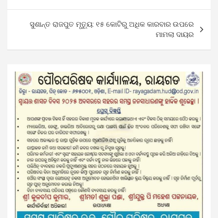
ସୁଶାନ୍ତ ରାଜପୁତ ମୃତ୍ୟୁ: ୧୫ କୋଟିରୁ ଅଧିକ କାରବାର ଉପରେ
ମାମଲା ଦାୟର