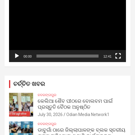
Player
00:00
12:41
ଚର୍ଚ୍ଚିତ ଖବର
ନବରଙ୍ଗପୁର
କେଲିଆ ଶୈବ ପୀଠରେ ବୋଲବମ ପାଇଁ
ପ୍ରସ୍ତୁତି ବୈଠକ ଅନୁଷ୍ଠିତ
July 30, 2026
Odian Media Network1
ନବରଙ୍ଗପୁର
ଡାବୁଗାଁ ଠାରେ ଜିଲ୍ଲାପାଳଙ୍କ ବ୍ଲକ ସ୍ତରୀୟ