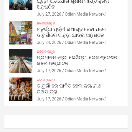
ଯୁଗ୍ମ ଅଭିଯୋଗ ଶୁଣାଣି କାର୍ଯ୍ୟକ୍ରମ
ଅନୁଷ୍ଠିତ
July 27, 2026
Odian Media Network1
ନବରଙ୍ଗପୁର
ଚତୁର୍ଦ୍ଧା ମୂର୍ତ୍ତୀ ରଥାରୂଢ଼ ହେବା ପରେ
ଡାବୁଗାଁରେ ବାହୁଡ଼ା ଯାତ୍ରା ଅନୁଷ୍ଠିତ
July 24, 2026
Odian Media Network1
ନବରଙ୍ଗପୁର
ପ୍ରଧାନମନ୍ତ୍ରୀ କେସିଙ୍ଗା ରେଳ ଷ୍ଟେଶନ
କଲେ ଉଦ୍‌ଘାଟନ
July 17, 2026
Odian Media Network1
ନବରଙ୍ଗପୁର
ଡାବୁଗାଁ ରେ ପାଳିତ ହେଲା ଜଗନ୍ନାଥ
ରଥଯାତ୍ରା
July 17, 2026
Odian Media Network1