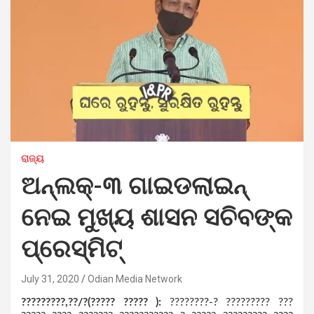
ରାଜ୍ୟ
ଅନ୍‌ଲକ୍‌-୩ ଗାଇଡଲାଇନ୍
ନେଇ ମୁଖ୍ୟ ଶାସନ ସଚିବଙ୍କ
ପ୍ରେସ୍‌ମିଟ୍
July 31, 2020
Odian Media Network
?????????,??/?(????? ????? ):
????????-? ????????? ???