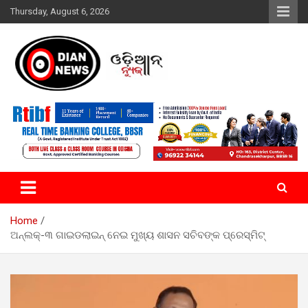
Skip
Thursday, August 6, 2026
to
content
ସାରା ଦୁନିଆର ଖବର ଆପଣଙ୍କ ହାତମୁଠାରେ…
ଓଡିଆନ୍ ନ୍ୟୁଜ
Home
ଅନ୍‌ଲକ୍‌-୩ ଗାଇଡଲାଇନ୍ ନେଇ ମୁଖ୍ୟ ଶାସନ ସଚିବଙ୍କ ପ୍ରେସ୍‌ମିଟ୍