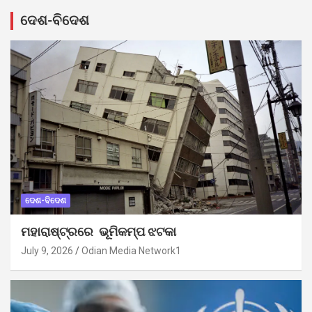
ଦେଶ-ବିଦେଶ
ଦେଶ-ବିଦେଶ
ମହାରାଷ୍ଟ୍ରରେ ଭୂମିକମ୍ପ ଝଟକା
July 9, 2026
Odian Media Network1