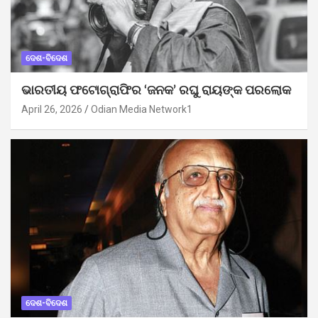
ଦେଶ-ବିଦେଶ
ଭାରତୀୟ ଫଟୋଗ୍ରାଫିର ‘ଜନକ’ ରଘୁ ରାୟଙ୍କ ପରଲୋକ
April 26, 2026
Odian Media Network1
ଦେଶ-ବିଦେଶ