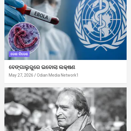
ଦେଶ-ବିଦେଶ
ବେଙ୍ଗାଲୁରୁରେ ଇବୋଲା ଲକ୍ଷଣ
May 27, 2026
Odian Media Network1