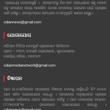
ପ୍ରାଧାନ୍ୟ ଦେଇଆସୁଛି । ସମସ୍ତଙ୍କୁ ନିଜ ହାତ ପାହାନ୍ତାରେ ସବୁ ବେଳେ
ସବୁ ସମୟରେ ସତ୍ୟ ଆଧାରିତ ଘଟଣା ଉପଲବ୍ଧ କରାଇବା ପାଇଁ ପ୍ରୟାସ
ଜାରି ରଖିଛୁ। ସମସ୍ତଙ୍କର ସହଯୋଗ ଓ ସମ୍ପୃକ୍ତି କାମନା କରୁଛୁ।
odiannews@gmail.com
ଯୋଗାଯୋଗ
ଓଡିଆନ ମିଡିଆ ନେଟୱର୍କ ପ୍ରାଇଭେଟ ଲିମିଟେଡ
ପ୍ଲଟ – ୧୨୦୯, ଗଡସାହି ନୟାପଲ୍ଲୀ , ଭୁବନେଶ୍ଵର
ଖୋର୍ଦ୍ଧା, ଓଡିଶା , ୭୫୧୦୧୨
odianmedianetwork@gmail.com
ବିଜ୍ଞାପନ
ଆମ ଇ-ପୋର୍ଟାଲରେ ଆପଣଙ୍କ ବିଜ୍ଞାପନ ଦେବାକୁ ଚାହୁଁଛନ୍ତି କି? ତେବେ
ଆମ ସହିତ ଯୋଗାଯୋଗ କରନ୍ତୁ । ଆପଣଙ୍କ ଅନୁଷ୍ଠାନର ପ୍ରଚାର
ପ୍ରସାର କରିବାରେ ଆମେ ସହଯୋଗ କରିବୁ । ଆମ ମୋବାଇଲ୍ ନମ୍ବର-
୮୮୯୫୭୬୬୮୨୪ , ଇମେଲରେ ଯୋଗାଯୋଗ କରନ୍ତୁ ।
odiannews@gmail.com