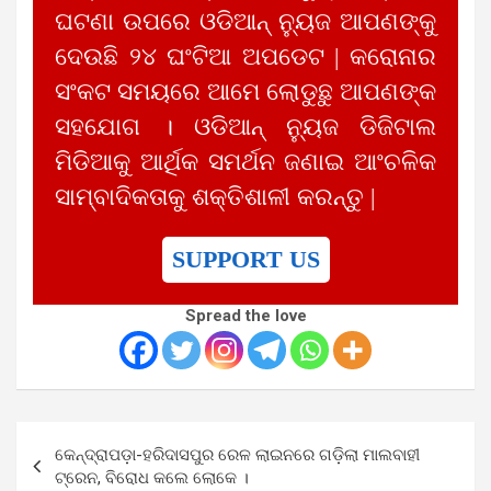
ଘଟଣା ଉପରେ ଓଡିଆନ୍ ନ୍ୟୁଜ ଆପଣଙ୍କୁ
ଦେଉଛି ୨୪ ଘଂଟିଆ ଅପଡେଟ | କରୋନାର
ସଂକଟ ସମୟରେ ଆମେ ଲୋଡୁଛୁ ଆପଣଙ୍କ
ସହଯୋଗ । ଓଡିଆନ୍ ନ୍ୟୁଜ ଡିଜିଟାଲ
ମିଡିଆକୁ ଆର୍ଥିକ ସମର୍ଥନ ଜଣାଇ ଆଂଚଳିକ
ସାମ୍ବାଦିକତାକୁ ଶକ୍ତିଶାଳୀ କରନ୍ତୁ |
SUPPORT US
Spread the love
Post
କେନ୍ଦ୍ରାପଡ଼ା-ହରିଦାସପୁର ରେଳ ଲାଇନରେ ଗଡ଼ିଲା ମାଲବାହୀ
navigation
ଟ୍ରେନ, ବିରୋଧ କଲେ ଲୋକେ ।