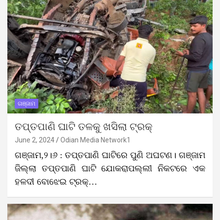
ଗଞ୍ଜାମ
ତପ୍ତପାଣି ଘାଟି ତଳକୁ ଖସିଲା ଟ୍ରକ୍
June 2, 2024
Odian Media Network1
ଗଞ୍ଜାମ,୨।୬ : ତପ୍ତପାଣି ଘାଟିରେ ପୁଣି ଅଘଟଣ। ଗଞ୍ଜାମ
ଜିଲ୍ଲା ତପ୍ତପାଣି ଘାଟି ଯୋକରାପଲ୍ଲୀ ନିକଟରେ ଏକ
ହଳଦୀ ବୋଝେଇ ଟ୍ରକ୍…