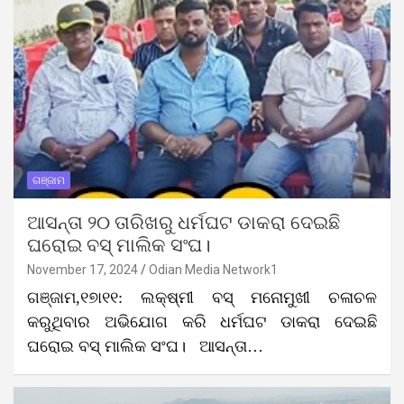
ଗଞ୍ଜାମ
ଆସନ୍ତା ୨୦ ତାରିଖରୁ ଧର୍ମଘଟ ଡାକରା ଦେଇଛି
ଘରୋଇ ବସ୍‌ ମାଲିକ ସଂଘ।
November 17, 2024
Odian Media Network1
ଗଞ୍ଜାମ,୧୭ା୧୧: ଲକ୍ଷ୍ମୀ ବସ୍‌ ମନୋମୁଖୀ ଚଳାଚଳ
କରୁଥିବାର ଅଭିଯୋଗ କରି ଧର୍ମଘଟ ଡାକରା ଦେଇଛି
ଘରୋଇ ବସ୍‌ ମାଲିକ ସଂଘ। ଆସନ୍ତା…