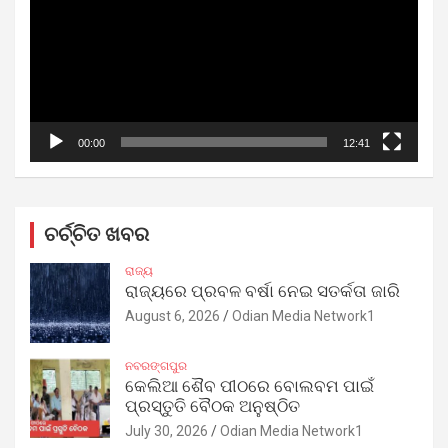
00:00
12:41
ଚର୍ଚ୍ଚିତ ଖବର
ରାଜ୍ୟ
ରାଜ୍ୟରେ ପ୍ରବଳ ବର୍ଷା ନେଇ ସତର୍କତା ଜାରି
August 6, 2026
Odian Media Network1
ନବରଙ୍ଗପୁର
କେଲିଆ ଶୈବ ପୀଠରେ ବୋଲବମ ପାଇଁ
ପ୍ରସ୍ତୁତି ବୈଠକ ଅନୁଷ୍ଠିତ
July 30, 2026
Odian Media Network1