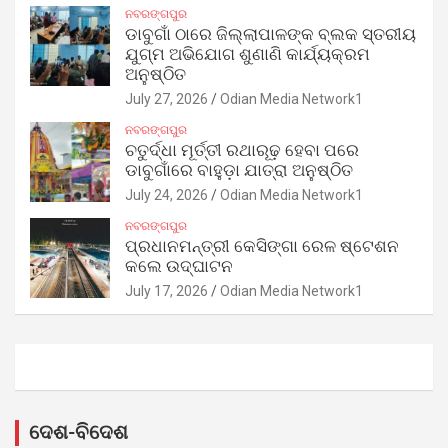
ନବରଙ୍ଗପୁର
ଡାବୁଗାଁ ଠାରେ ଜିଲ୍ଲାପାଳଙ୍କ ବ୍ଲକ ସ୍ତରୀୟ
ଯୁଗ୍ମ ଅଭିଯୋଗ ଶୁଣାଣି କାର୍ଯ୍ୟକ୍ରମ
ଅନୁଷ୍ଠିତ
July 27, 2026
Odian Media Network1
ନବରଙ୍ଗପୁର
ଚତୁର୍ଦ୍ଧା ମୂର୍ତ୍ତୀ ରଥାରୂଢ଼ ହେବା ପରେ
ଡାବୁଗାଁରେ ବାହୁଡ଼ା ଯାତ୍ରା ଅନୁଷ୍ଠିତ
July 24, 2026
Odian Media Network1
ନବରଙ୍ଗପୁର
ପ୍ରଧାନମନ୍ତ୍ରୀ କେସିଙ୍ଗା ରେଳ ଷ୍ଟେଶନ
କଲେ ଉଦ୍‌ଘାଟନ
July 17, 2026
Odian Media Network1
ଦେଶ-ବିଦେଶ