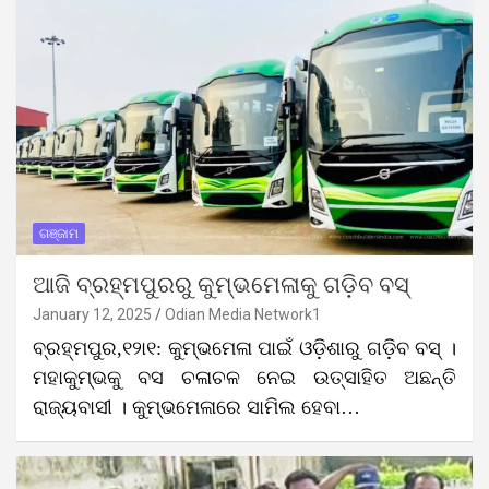
ଗଞ୍ଜାମ
ଆଜି ବ୍ରହ୍ମପୁରରୁ କୁମ୍ଭମେଳାକୁ ଗଡ଼ିବ ବସ୍
January 12, 2025
Odian Media Network1
ବ୍ରହ୍ମପୁର,୧୨ା୧: କୁମ୍ଭମେଳା ପାଇଁ ଓଡ଼ିଶାରୁ ଗଡ଼ିବ ବସ୍ ।
ମହାକୁମ୍ଭକୁ ବସ ଚଳାଚଳ ନେଇ ଉତ୍ସାହିତ ଅଛନ୍ତି
ରାଜ୍ୟବାସୀ । କୁମ୍ଭମେଳାରେ ସାମିଲ ହେବା…