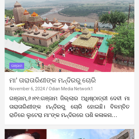
ଗଞ୍ଜାମ
ମା’ ତାରାତାରିଣୀଙ୍କ ମନ୍ଦିରରୁ ଚୋରି
November 6, 2024
Odian Media Network1
ଗଞ୍ଜାମ,୬।୧୧:ଗଞ୍ଜାମ ଜିଲ୍ଲାର ଅଧିଷ୍ଠାତ୍ରୀ ଦେବୀ ମା
ତାରାତାରିଣୀଙ୍କ ମନ୍ଦିରରୁ ଚୋରି ହୋଇଛି। ବିଳମ୍ବିତ
ରାତିରେ ଲୁଟେରା ମା’ଙ୍କ ମନ୍ଦିରରେ ପଶି କଳାକନା…