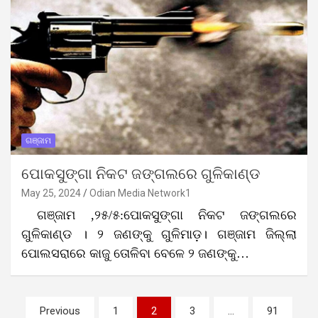
ଗଞ୍ଜାମ
ପୋକସୁଙ୍ଗା ନିକଟ ଜଙ୍ଗଲରେ ଗୁଳିକାଣ୍ଡ
May 25, 2024
Odian Media Network1
ଗଞ୍ଜାମ ,୨୫/୫:ପୋକସୁଙ୍ଗା ନିକଟ ଜଙ୍ଗଲରେ
ଗୁଳିକାଣ୍ଡ । ୨ ଜଣଙ୍କୁ ଗୁଳିମାଡ଼। ଗଞ୍ଜାମ ଜିଲ୍ଲା
ପୋଲସରାରେ କାଜୁ ତୋଳିବା ବେଳେ ୨ ଜଣଙ୍କୁ…
Posts
Previous
1
2
3
…
91