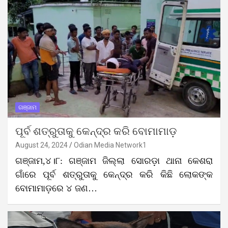
ଗଞ୍ଜାମ
ପୂର୍ବ ଶତ୍ରୁତାକୁ କେନ୍ଦ୍ର କରି ବୋମାମାଡ଼
August 24, 2024
Odian Media Network1
ଗଞ୍ଜାମ,୪।୮: ଗଞ୍ଜାମ ଜିଲ୍ଲା ସୋରଡ଼ା ଥାନା କେଶରା
ଗାଁରେ ପୂର୍ବ ଶତ୍ରୁତାକୁ କେନ୍ଦ୍ର କରି କିଛି ଲୋକଙ୍କ
ବୋମାମାଡ଼ରେ ୪ ଜଣ…