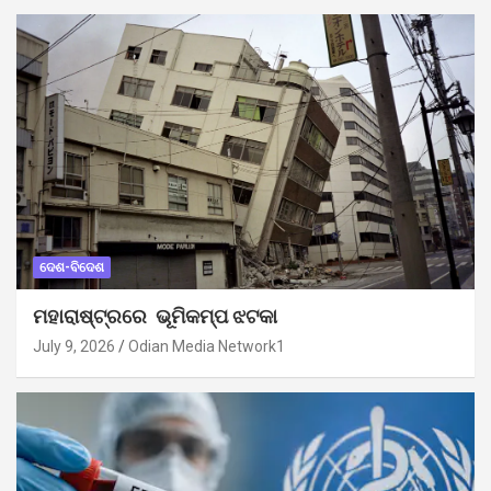
ଦେଶ-ବିଦେଶ
ମହାରାଷ୍ଟ୍ରରେ ଭୂମିକମ୍ପ ଝଟକା
July 9, 2026
Odian Media Network1