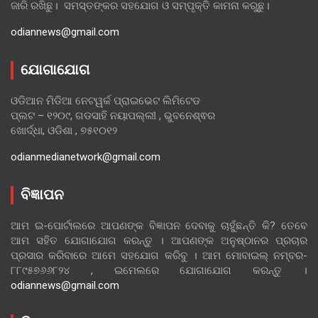
ଜାରି ରଖିଛୁ। ସମସ୍ତଙ୍କର ସହଯୋଗ ଓ ସମ୍ପୃକ୍ତି କାମନା କରୁଛୁ।
odiannews@gmail.com
ଯୋଗାଯୋଗ
ଓଡିଆନ ମିଡିଆ ନେଟୱର୍କ ପ୍ରାଇଭେଟ ଲିମିଟେଡ
ପ୍ଲଟ – ୧୨୦୯, ଗଡସାହି ନୟାପଲ୍ଲୀ , ଭୁବନେଶ୍ଵର
ଖୋର୍ଦ୍ଧା, ଓଡିଶା , ୭୫୧୦୧୨
odianmedianetwork@gmail.com
ବିଜ୍ଞାପନ
ଆମ ଇ-ପୋର୍ଟାଲରେ ଆପଣଙ୍କ ବିଜ୍ଞାପନ ଦେବାକୁ ଚାହୁଁଛନ୍ତି କି? ତେବେ
ଆମ ସହିତ ଯୋଗାଯୋଗ କରନ୍ତୁ । ଆପଣଙ୍କ ଅନୁଷ୍ଠାନର ପ୍ରଚାର
ପ୍ରସାର କରିବାରେ ଆମେ ସହଯୋଗ କରିବୁ । ଆମ ମୋବାଇଲ୍ ନମ୍ବର-
୮୮୯୫୭୬୬୮୨୪ , ଇମେଲରେ ଯୋଗାଯୋଗ କରନ୍ତୁ ।
odiannews@gmail.com