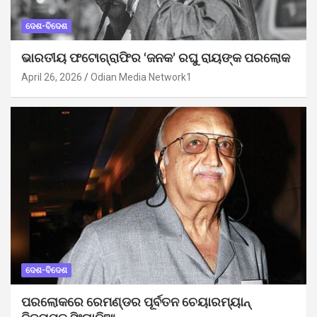
ଦେଶ-ବିଦେଶ
ଭାରତୀୟ ଫଟୋଗ୍ରାଫିର ‘ଜନକ’ ରଘୁ ରାୟଙ୍କ ପରଲୋକ
April 26, 2026
Odian Media Network1
ଦେଶ-ବିଦେଶ
ପରଲୋକରେ ରେମଣ୍ଡର ପୂର୍ବତନ ଚେୟାରମ୍ୟାନ୍