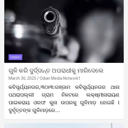
ଗଞ୍ଜାମ
ଗୁଳି କରି ଦୁର୍ଦ୍ଦାନ୍ତ ଅପରାଧୀକୁ ମାରିଦେଲେ
March 30, 2025
Odian Media Network1
କବିସୂର୍ଯ୍ୟନଗର,୩୦ା୩:ଗଞ୍ଜାମ କବିସୂର୍ଯ୍ୟନଗର ଥାନା
ପଥରାପଲ୍ଲୀ ଗ୍ରାମ ନିକଟରେ ଲକ୍ଷ୍ମୀନାରାୟଣ
ପାଇକରାୟ ଓରଫ କୁନା ଉପରକୁ ଗୁଳିମାଡ଼ ହୋଇଛି l
ଦୁର୍ବୃତ୍ତଙ୍କ ଗୁଳିମାଡ଼ରେ…