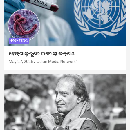
ଦେଶ-ବିଦେଶ
ବେଙ୍ଗାଲୁରୁରେ ଇବୋଲା ଲକ୍ଷଣ
May 27, 2026
Odian Media Network1