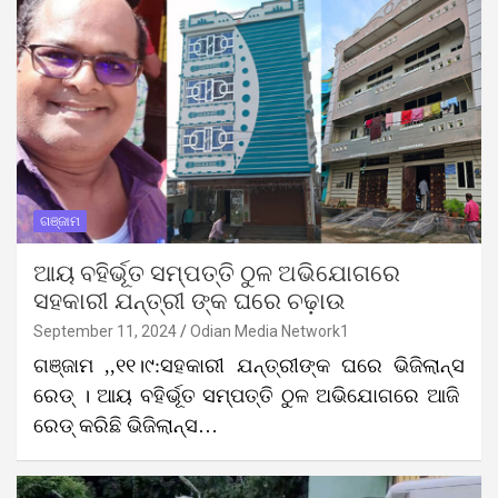
ଗଞ୍ଜାମ
ଆୟ ବହିର୍ଭୂତ ସମ୍ପତ୍ତି ଠୁଳ ଅଭିଯୋଗରେ
ସହକାରୀ ଯନ୍ତ୍ରୀ ଙ୍କ ଘରେ ଚଢ଼ାଉ
September 11, 2024
Odian Media Network1
ଗଞ୍ଜାମ ,,୧୧।୯:ସହକାରୀ ଯନ୍ତ୍ରୀଙ୍କ ଘରେ ଭିଜିଲାନ୍ସ
ରେଡ୍ । ଆୟ ବହିର୍ଭୂତ ସମ୍ପତ୍ତି ଠୁଳ ଅଭିଯୋଗରେ ଆଜି
ରେଡ୍ କରିଛି ଭିଜିଲାନ୍ସ…