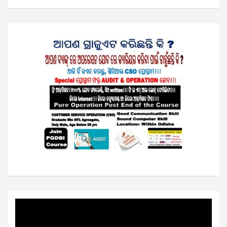
Video
Player