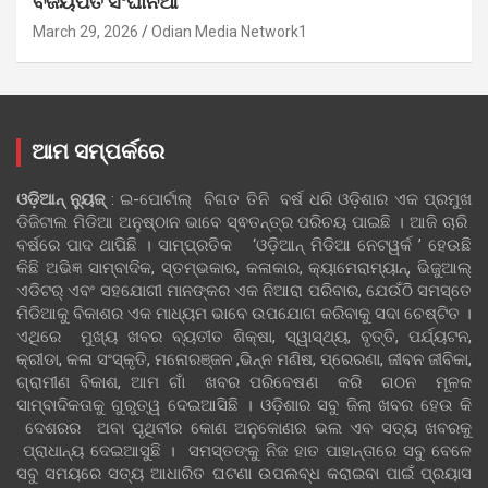
ବିଜୟପତ ସିଂଘାନିଆ
March 29, 2026
Odian Media Network1
ଆମ ସମ୍ପର୍କରେ
ଓଡ଼ିଆନ୍‍ ନ୍ୟୁଜ୍‍
: ଇ-ପୋର୍ଟାଲ୍ ବିଗତ ତିନି ବର୍ଷ ଧରି ଓଡ଼ିଶାର ଏକ ପ୍ରମୁଖ
ଡିଜିଟାଲ ମିଡିଆ ଅନୁଷ୍ଠାନ ଭାବେ ସ୍ଵତନ୍ତ୍ର ପରିଚୟ ପାଇଛି । ଆଜି ଚାରି
ବର୍ଷରେ ପାଦ ଥାପିଛି । ସାମ୍ପ୍ରତିକ ‘ଓଡ଼ିଆନ୍‍ ମିଡିଆ ନେଟୱର୍କ ’ ହେଉଛି
କିଛି ଅଭିଜ୍ଞ ସାମ୍ବାଦିକ, ସ୍ତମ୍ଭକାର, କଳାକାର, କ୍ୟାମେରାମ୍ୟାନ୍, ଭିଜୁଆଲ୍
ଏଡିଟର୍ ଏବଂ ସହଯୋଗୀ ମାନଙ୍କର ଏକ ନିଆରା ପରିବାର, ଯେଉଁଠି ସମସ୍ତେ
ମିଡିଆକୁ ବିକାଶର ଏକ ମାଧ୍ୟମ ଭାବେ ଉପଯୋଗ କରିବାକୁ ସଦା ଚେଷ୍ଟିତ ।
ଏଥିରେ ମୁଖ୍ୟ ଖବର ବ୍ୟତୀତ ଶିକ୍ଷା, ସ୍ୱାସ୍ଥ୍ୟ, ବୃତ୍ତି, ପର୍ଯ୍ୟଟନ,
କ୍ରୀଡା, କଳା ସଂସ୍କୃତି, ମନୋରଞ୍ଜନ ,ଭିନ୍ନ ମଣିଷ, ପ୍ରେରଣା, ଜୀବନ ଜୀବିକା,
ଗ୍ରାମୀଣ ବିକାଶ, ଆମ ଗାଁ ଖବର ପରିବେଷଣ କରି ଗଠନ ମୂଳକ
ସାମ୍ବାଦିକତାକୁ ଗୁରୁତ୍ୱ ଦେଇଆସିଛି । ଓଡ଼ିଶାର ସବୁ ଜିଲା ଖବର ହେଉ କି
ଦେଶରର ଅବା ପୃଥିବୀର କୋଣ ଅନୁକୋଣର ଭଲ ଏବ ସତ୍ୟ ଖବରକୁ
ପ୍ରାଧାନ୍ୟ ଦେଇଆସୁଛି । ସମସ୍ତଙ୍କୁ ନିଜ ହାତ ପାହାନ୍ତାରେ ସବୁ ବେଳେ
ସବୁ ସମୟରେ ସତ୍ୟ ଆଧାରିତ ଘଟଣା ଉପଲବ୍ଧ କରାଇବା ପାଇଁ ପ୍ରୟାସ