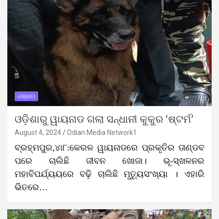
ଗଞ୍ଜାମ
ଓଡ଼ିଶାରୁ ୱାୟନାଡ ଗଲା ସନ୍ଧାନୀ କୁକୁର ‘ଷ୍ଟର୍ମ’
August 4, 2024
Odian Media Network1
ବ୍ରହ୍ମପୁର,୪ା୮:କେରଳ ୱାୟନାଡରେ ପ୍ରକୃତିର ତାଣ୍ଡବ
ପରେ ଚାଲିଛି ଜୀବନ ଖୋଜା। ଭୂ-ସ୍ଖଳନର
ମହାବିପର୍ଯ୍ୟୟରେ ବଢ଼ି ଚାଲିଛି ମୃତ୍ୟୁସଂଖ୍ୟା । ଏହାରି
ଭିତରେ…