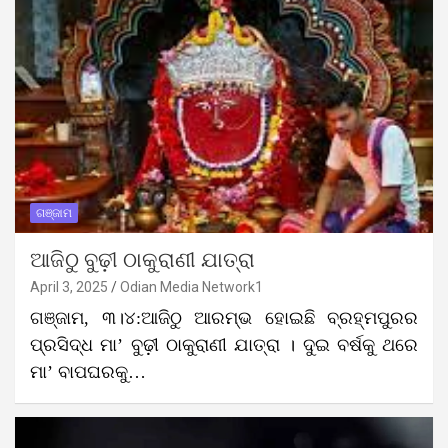
ଗଞ୍ଜାମ
ଆଜିଠୁ ବୁଢ଼ୀ ଠାକୁରାଣୀ ଯାତ୍ରା
April 3, 2025
Odian Media Network1
ଗଞ୍ଜାମ, ୩।୪:ଆଜିଠୁ ଆରମ୍ଭ ହୋଇଛି ବ୍ରହ୍ମପୁରର
ପ୍ରସିଦ୍ଧ ମା’ ବୁଢ଼ୀ ଠାକୁରାଣୀ ଯାତ୍ରା । ଦୁଇ ବର୍ଷକୁ ଥରେ
ମା’ ବାପଘରକୁ…