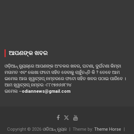
ଆପଣଙ୍କ ଖବର
ଓଡ଼ିଆନ୍ ନ୍ୟୁଜ୍‌ରେ ଆପଣଙ୍କ ଅଂଚଳର ଖବର, ଘଟଣା, ଦୁର୍ଘଟଣା କିମ୍ବା
ମତାମତ ଏବଂ ଲେଖା ଫଟୋ ସହିତ ଦେବାକୁ ଚାହୁଁଚନ୍ତି କି ? ତେବେ ଆମ
ଇମେଲ ଆଉ ହ୍ୱାଟ୍‌ସପ୍ ନମ୍ବରରେ ଫଟୋ ସହିତ ଖବର ପଠାଇ ପାରିବେ ।
ଆମ ହ୍ୱାଟ୍‌ସପ୍ ନମ୍ବର -୮୮୯୫୭୬୬୮୨୪
ଇମେଲ –
odiannews@gmail.com
Copyright © 2026
ଓଡିଆନ୍ ନ୍ୟୁଜ
Theme by:
Theme Horse