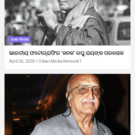
ଦେଶ-ବିଦେଶ
ଭାରତୀୟ ଫଟୋଗ୍ରାଫିର ‘ଜନକ’ ରଘୁ ରାୟଙ୍କ ପରଲୋକ
April 26, 2026
Odian Media Network1