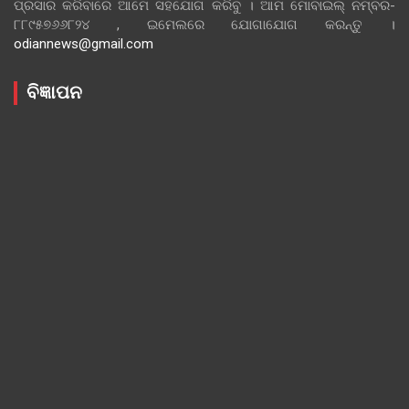
ପ୍ରସାର କରିବାରେ ଆମେ ସହଯୋଗ କରିବୁ । ଆମ ମୋବାଇଲ୍ ନମ୍ବର-
୮୮୯୫୭୬୬୮୨୪ , ଇମେଲରେ ଯୋଗାଯୋଗ କରନ୍ତୁ ।
odiannews@gmail.com
ବିଜ୍ଞାପନ