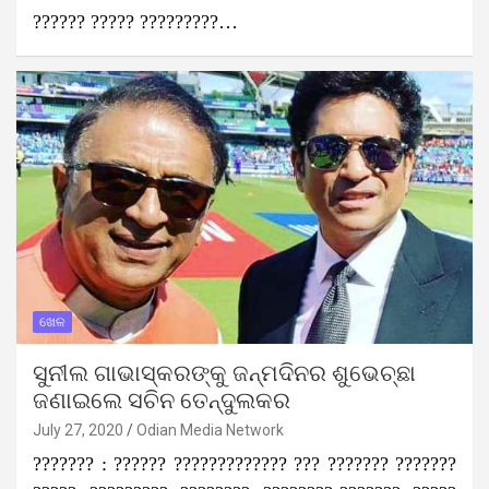
?????? ????? ?????????…
ଖେଳ
ସୁନୀଲ ଗାଭାସ୍କରଙ୍କୁ ଜନ୍ମଦିନର ଶୁଭେଚ୍ଛା
ଜଣାଇଲେ ସଚିନ ତେନ୍ଦୁଲକର
July 27, 2020
Odian Media Network
??????? : ?????? ????????????? ??? ??????? ???????