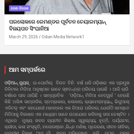
ଦେଶ-ବିଦେଶ
ପରଲୋକରେ ରେମଣ୍ଡର ପୂର୍ବତନ ଚେୟାରମ୍ୟାନ୍
ବିଜୟପତ ସିଂଘାନିଆ
March 29, 2026
Odian Media Network1
ଆମ ସମ୍ପର୍କରେ
ଓଡ଼ିଆନ୍‍ ନ୍ୟୁଜ୍‍
: ଇ-ପୋର୍ଟାଲ୍ ବିଗତ ତିନି ବର୍ଷ ଧରି ଓଡ଼ିଶାର ଏକ ପ୍ରମୁଖ
ଡିଜିଟାଲ ମିଡିଆ ଅନୁଷ୍ଠାନ ଭାବେ ସ୍ଵତନ୍ତ୍ର ପରିଚୟ ପାଇଛି । ଆଜି ଚାରି
ବର୍ଷରେ ପାଦ ଥାପିଛି । ସାମ୍ପ୍ରତିକ ‘ଓଡ଼ିଆନ୍‍ ମିଡିଆ ନେଟୱର୍କ ’ ହେଉଛି
କିଛି ଅଭିଜ୍ଞ ସାମ୍ବାଦିକ, ସ୍ତମ୍ଭକାର, କଳାକାର, କ୍ୟାମେରାମ୍ୟାନ୍, ଭିଜୁଆଲ୍
ଏଡିଟର୍ ଏବଂ ସହଯୋଗୀ ମାନଙ୍କର ଏକ ନିଆରା ପରିବାର, ଯେଉଁଠି ସମସ୍ତେ
ମିଡିଆକୁ ବିକାଶର ଏକ ମାଧ୍ୟମ ଭାବେ ଉପଯୋଗ କରିବାକୁ ସଦା ଚେଷ୍ଟିତ ।
ଏଥିରେ ମୁଖ୍ୟ ଖବର ବ୍ୟତୀତ ଶିକ୍ଷା, ସ୍ୱାସ୍ଥ୍ୟ, ବୃତ୍ତି, ପର୍ଯ୍ୟଟନ,
କ୍ରୀଡା, କଳା ସଂସ୍କୃତି, ମନୋରଞ୍ଜନ ,ଭିନ୍ନ ମଣିଷ, ପ୍ରେରଣା, ଜୀବନ ଜୀବିକା,
ଗ୍ରାମୀଣ ବିକାଶ, ଆମ ଗାଁ ଖବର ପରିବେଷଣ କରି ଗଠନ ମୂଳକ