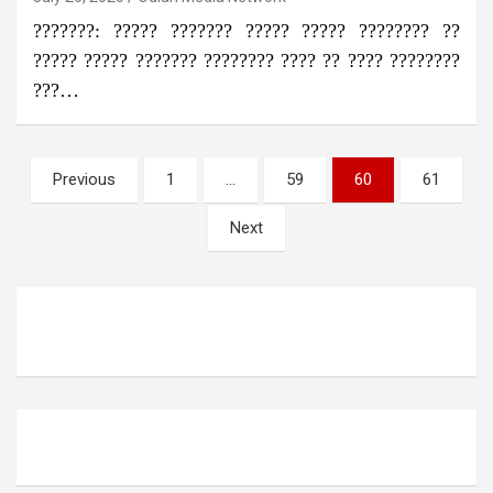
???????: ????? ??????? ????? ????? ???????? ??
????? ????? ??????? ???????? ???? ?? ???? ????????
???…
Posts
Previous
1
…
59
60
61
pagination
Next