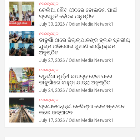
ନବରଙ୍ଗପୁର
କେଲିଆ ଶୈବ ପୀଠରେ ବୋଲବମ ପାଇଁ
ପ୍ରସ୍ତୁତି ବୈଠକ ଅନୁଷ୍ଠିତ
July 30, 2026
Odian Media Network1
ନବରଙ୍ଗପୁର
ଡାବୁଗାଁ ଠାରେ ଜିଲ୍ଲାପାଳଙ୍କ ବ୍ଲକ ସ୍ତରୀୟ
ଯୁଗ୍ମ ଅଭିଯୋଗ ଶୁଣାଣି କାର୍ଯ୍ୟକ୍ରମ
ଅନୁଷ୍ଠିତ
July 27, 2026
Odian Media Network1
ନବରଙ୍ଗପୁର
ଚତୁର୍ଦ୍ଧା ମୂର୍ତ୍ତୀ ରଥାରୂଢ଼ ହେବା ପରେ
ଡାବୁଗାଁରେ ବାହୁଡ଼ା ଯାତ୍ରା ଅନୁଷ୍ଠିତ
July 24, 2026
Odian Media Network1
ନବରଙ୍ଗପୁର
ପ୍ରଧାନମନ୍ତ୍ରୀ କେସିଙ୍ଗା ରେଳ ଷ୍ଟେଶନ
କଲେ ଉଦ୍‌ଘାଟନ
July 17, 2026
Odian Media Network1