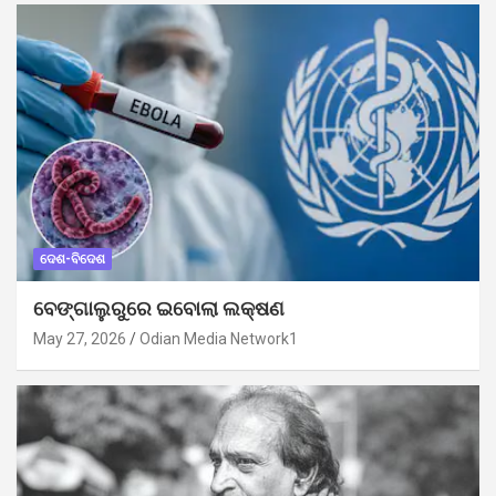
ଦେଶ-ବିଦେଶ
ବେଙ୍ଗାଲୁରୁରେ ଇବୋଲା ଲକ୍ଷଣ
May 27, 2026
Odian Media Network1