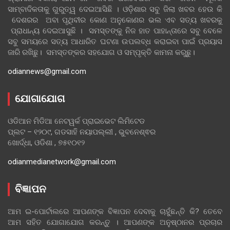
ସାମ୍ବାଦିକତାକୁ ଗୁରୁତ୍ୱ ଦେଇଆସିଛି । ଓଡ଼ିଶାର ସବୁ ଜିଲା ଖବର ହେଉ କି
ଦେଶରର ଅବା ପୃଥିବୀର କୋଣ ଅନୁକୋଣର ଭଲ ଏବ ସତ୍ୟ ଖବରକୁ
ପ୍ରାଧାନ୍ୟ ଦେଇଆସୁଛି । ସମସ୍ତଙ୍କୁ ନିଜ ହାତ ପାହାନ୍ତାରେ ସବୁ ବେଳେ
ସବୁ ସମୟରେ ସତ୍ୟ ଆଧାରିତ ଘଟଣା ଉପଲବ୍ଧ କରାଇବା ପାଇଁ ପ୍ରୟାସ
ଜାରି ରଖିଛୁ। ସମସ୍ତଙ୍କର ସହଯୋଗ ଓ ସମ୍ପୃକ୍ତି କାମନା କରୁଛୁ।
odiannews@gmail.com
ଯୋଗାଯୋଗ
ଓଡିଆନ ମିଡିଆ ନେଟୱର୍କ ପ୍ରାଇଭେଟ ଲିମିଟେଡ
ପ୍ଲଟ – ୧୨୦୯, ଗଡସାହି ନୟାପଲ୍ଲୀ , ଭୁବନେଶ୍ଵର
ଖୋର୍ଦ୍ଧା, ଓଡିଶା , ୭୫୧୦୧୨
odianmedianetwork@gmail.com
ବିଜ୍ଞାପନ
ଆମ ଇ-ପୋର୍ଟାଲରେ ଆପଣଙ୍କ ବିଜ୍ଞାପନ ଦେବାକୁ ଚାହୁଁଛନ୍ତି କି? ତେବେ
ଆମ ସହିତ ଯୋଗାଯୋଗ କରନ୍ତୁ । ଆପଣଙ୍କ ଅନୁଷ୍ଠାନର ପ୍ରଚାର