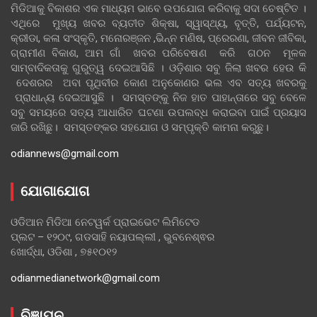
ମିଡିଆକୁ ବିକାଶର ଏକ ମାଧ୍ୟମ ଭାବେ ଉପଯୋଗ କରିବାକୁ ସଦା ଚେଷ୍ଟିତ ।
ଏଥିରେ ମୁଖ୍ୟ ଖବର ବ୍ୟତୀତ ଶିକ୍ଷା, ସ୍ୱାସ୍ଥ୍ୟ, ବୃତ୍ତି, ପର୍ଯ୍ୟଟନ,
କ୍ରୀଡା, କଳା ସଂସ୍କୃତି, ମନୋରଞ୍ଜନ ,ଭିନ୍ନ ମଣିଷ, ପ୍ରେରଣା, ଜୀବନ ଜୀବିକା,
ଗ୍ରାମୀଣ ବିକାଶ, ଆମ ଗାଁ ଖବର ପରିବେଷଣ କରି ଗଠନ ମୂଳକ
ସାମ୍ବାଦିକତାକୁ ଗୁରୁତ୍ୱ ଦେଇଆସିଛି । ଓଡ଼ିଶାର ସବୁ ଜିଲା ଖବର ହେଉ କି
ଦେଶରର ଅବା ପୃଥିବୀର କୋଣ ଅନୁକୋଣର ଭଲ ଏବ ସତ୍ୟ ଖବରକୁ
ପ୍ରାଧାନ୍ୟ ଦେଇଆସୁଛି । ସମସ୍ତଙ୍କୁ ନିଜ ହାତ ପାହାନ୍ତାରେ ସବୁ ବେଳେ
ସବୁ ସମୟରେ ସତ୍ୟ ଆଧାରିତ ଘଟଣା ଉପଲବ୍ଧ କରାଇବା ପାଇଁ ପ୍ରୟାସ
ଜାରି ରଖିଛୁ। ସମସ୍ତଙ୍କର ସହଯୋଗ ଓ ସମ୍ପୃକ୍ତି କାମନା କରୁଛୁ।
odiannews@gmail.com
ଯୋଗାଯୋଗ
ଓଡିଆନ ମିଡିଆ ନେଟୱର୍କ ପ୍ରାଇଭେଟ ଲିମିଟେଡ
ପ୍ଲଟ – ୧୨୦୯, ଗଡସାହି ନୟାପଲ୍ଲୀ , ଭୁବନେଶ୍ଵର
ଖୋର୍ଦ୍ଧା, ଓଡିଶା , ୭୫୧୦୧୨
odianmedianetwork@gmail.com
ବିଜ୍ଞାପନ