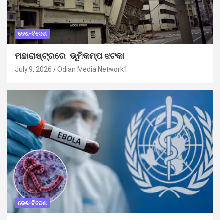
ଦେଶ-ବିଦେଶ
ମହାରାଷ୍ଟ୍ରରେ ଭୂମିକମ୍ପ ଝଟକା
July 9, 2026
Odian Media Network1
ଦେଶ-ବିଦେଶ