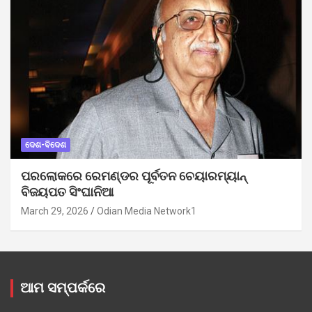
ଦେଶ-ବିଦେଶ
ପରଲୋକରେ ରେମଣ୍ଡର ପୂର୍ବତନ ଚେୟାରମ୍ୟାନ୍
ବିଜୟପତ ସିଂଘାନିଆ
March 29, 2026
Odian Media Network1
ଆମ ସମ୍ପର୍କରେ