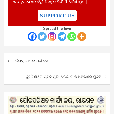
ସାମ୍ବାଦିକତାକୁ ଶକ୍ତିଶାଳୀ କରନ୍ତୁ |
SUPPORT US
Spread the love
Post
ଜଳିଗଲା ଯାତ୍ରୀବାହୀ ବସ୍‌
navigation
ଦୁର୍ଘଟଣାରେ ଯୁବକ ମୃତ, ଅଜଣା ଗାଡି ଧକ୍କାରେ ଯୁବକ