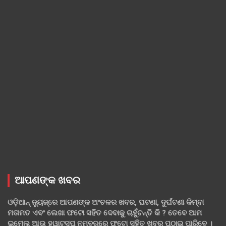
ଆପଣଙ୍କ ଖବର
ଓଡ଼ିଆନ୍ ନ୍ୟୁଜ୍‌ରେ ଆପଣଙ୍କ ଅଂଚଳର ଖବର, ଘଟଣା, ଦୁର୍ଘଟଣା କିମ୍ବା
ମତାମତ ଏବଂ ଲେଖା ଫଟୋ ସହିତ ଦେବାକୁ ଚାହୁଁଚନ୍ତି କି ? ତେବେ ଆମ
ଇମେଲ ଆଉ ହ୍ୱାଟ୍‌ସପ୍ ନମ୍ବରରେ ଫଟୋ ସହିତ ଖବର ପଠାଇ ପାରିବେ ।