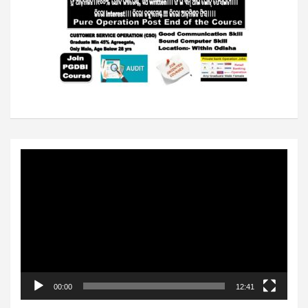
Video
Player
00:00
12:41