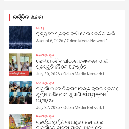
ଚର୍ଚ୍ଚିତ ଖବର
ରାଜ୍ୟ
ରାଜ୍ୟରେ ପ୍ରବଳ ବର୍ଷା ନେଇ ସତର୍କତା ଜାରି
August 6, 2026
Odian Media Network1
ନବରଙ୍ଗପୁର
କେଲିଆ ଶୈବ ପୀଠରେ ବୋଲବମ ପାଇଁ
ପ୍ରସ୍ତୁତି ବୈଠକ ଅନୁଷ୍ଠିତ
July 30, 2026
Odian Media Network1
ନବରଙ୍ଗପୁର
ଡାବୁଗାଁ ଠାରେ ଜିଲ୍ଲାପାଳଙ୍କ ବ୍ଲକ ସ୍ତରୀୟ
ଯୁଗ୍ମ ଅଭିଯୋଗ ଶୁଣାଣି କାର୍ଯ୍ୟକ୍ରମ
ଅନୁଷ୍ଠିତ
July 27, 2026
Odian Media Network1
ନବରଙ୍ଗପୁର
ଚତୁର୍ଦ୍ଧା ମୂର୍ତ୍ତୀ ରଥାରୂଢ଼ ହେବା ପରେ
ଡାବୁଗାଁରେ ବାହୁଡ଼ା ଯାତ୍ରା ଅନୁଷ୍ଠିତ