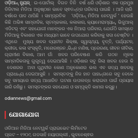
ଓଡ଼ିଆନ୍‍ ନ୍ୟୁଜ୍‍
: ଇ-ପୋର୍ଟାଲ୍ ବିଗତ ତିନି ବର୍ଷ ଧରି ଓଡ଼ିଶାର ଏକ ପ୍ରମୁଖ
ଡିଜିଟାଲ ମିଡିଆ ଅନୁଷ୍ଠାନ ଭାବେ ସ୍ଵତନ୍ତ୍ର ପରିଚୟ ପାଇଛି । ଆଜି ଚାରି
ବର୍ଷରେ ପାଦ ଥାପିଛି । ସାମ୍ପ୍ରତିକ ‘ଓଡ଼ିଆନ୍‍ ମିଡିଆ ନେଟୱର୍କ ’ ହେଉଛି
କିଛି ଅଭିଜ୍ଞ ସାମ୍ବାଦିକ, ସ୍ତମ୍ଭକାର, କଳାକାର, କ୍ୟାମେରାମ୍ୟାନ୍, ଭିଜୁଆଲ୍
ଏଡିଟର୍ ଏବଂ ସହଯୋଗୀ ମାନଙ୍କର ଏକ ନିଆରା ପରିବାର, ଯେଉଁଠି ସମସ୍ତେ
ମିଡିଆକୁ ବିକାଶର ଏକ ମାଧ୍ୟମ ଭାବେ ଉପଯୋଗ କରିବାକୁ ସଦା ଚେଷ୍ଟିତ ।
ଏଥିରେ ମୁଖ୍ୟ ଖବର ବ୍ୟତୀତ ଶିକ୍ଷା, ସ୍ୱାସ୍ଥ୍ୟ, ବୃତ୍ତି, ପର୍ଯ୍ୟଟନ,
କ୍ରୀଡା, କଳା ସଂସ୍କୃତି, ମନୋରଞ୍ଜନ ,ଭିନ୍ନ ମଣିଷ, ପ୍ରେରଣା, ଜୀବନ ଜୀବିକା,
ଗ୍ରାମୀଣ ବିକାଶ, ଆମ ଗାଁ ଖବର ପରିବେଷଣ କରି ଗଠନ ମୂଳକ
ସାମ୍ବାଦିକତାକୁ ଗୁରୁତ୍ୱ ଦେଇଆସିଛି । ଓଡ଼ିଶାର ସବୁ ଜିଲା ଖବର ହେଉ କି
ଦେଶରର ଅବା ପୃଥିବୀର କୋଣ ଅନୁକୋଣର ଭଲ ଏବ ସତ୍ୟ ଖବରକୁ
ପ୍ରାଧାନ୍ୟ ଦେଇଆସୁଛି । ସମସ୍ତଙ୍କୁ ନିଜ ହାତ ପାହାନ୍ତାରେ ସବୁ ବେଳେ
ସବୁ ସମୟରେ ସତ୍ୟ ଆଧାରିତ ଘଟଣା ଉପଲବ୍ଧ କରାଇବା ପାଇଁ ପ୍ରୟାସ
ଜାରି ରଖିଛୁ। ସମସ୍ତଙ୍କର ସହଯୋଗ ଓ ସମ୍ପୃକ୍ତି କାମନା କରୁଛୁ।
odiannews@gmail.com
ଯୋଗାଯୋଗ
ଓଡିଆନ ମିଡିଆ ନେଟୱର୍କ ପ୍ରାଇଭେଟ ଲିମିଟେଡ
ପ୍ଲଟ – ୧୨୦୯, ଗଡସାହି ନୟାପଲ୍ଲୀ , ଭୁବନେଶ୍ଵର