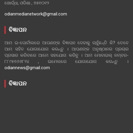
ଖୋର୍ଦ୍ଧା, ଓଡିଶା , ୭୫୧୦୧୨
odianmedianetwork@gmail.com
ବିଜ୍ଞାପନ
ଆମ ଇ-ପୋର୍ଟାଲରେ ଆପଣଙ୍କ ବିଜ୍ଞାପନ ଦେବାକୁ ଚାହୁଁଛନ୍ତି କି? ତେବେ
ଆମ ସହିତ ଯୋଗାଯୋଗ କରନ୍ତୁ । ଆପଣଙ୍କ ଅନୁଷ୍ଠାନର ପ୍ରଚାର
ପ୍ରସାର କରିବାରେ ଆମେ ସହଯୋଗ କରିବୁ । ଆମ ମୋବାଇଲ୍ ନମ୍ବର-
୮୮୯୫୭୬୬୮୨୪ , ଇମେଲରେ ଯୋଗାଯୋଗ କରନ୍ତୁ ।
odiannews@gmail.com
ବିଜ୍ଞାପନ