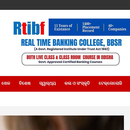
ଖେଳ
ବିଶେଷ
ସ୍ୱାସ୍ଥ୍ୟ
କଳା ଓ ସଂସ୍କୃତି
ଟେକ୍ନୋଲୋଜି