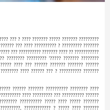
???? ??? ? ???? ??????? ????? ??????? ?????????
??????? ??? ???? ?????????? ? ????????? ???????
????? ??? ?????????? ??????? ???? ?? ???????????
?? ???????? ????????? ‘????? ??????? ????????
?????? ???? ??? ?????? ??????? ??????? ??????
 ???????? ???? ?????? ??? ? ?????????? ???????
????? ?????? ??????? ?????????? ???????? ????
?????????? ???? ????????? ??? ?????????? ??????
???????? ?????????? ????? ???? ????? ???????
??????????, ???????????? ? ????? ???? ???????