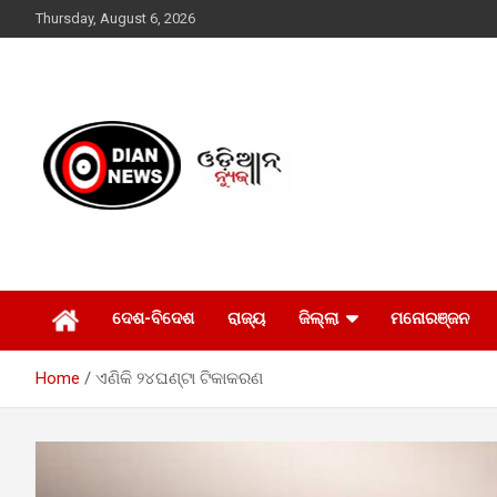
Skip
Thursday, August 6, 2026
to
content
ସାରା ଦୁନିଆର ଖବର ଆପଣଙ୍କ ହାତମୁଠାରେ…
ଓଡିଆନ୍ ନ୍ୟୁଜ
ଦେଶ-ବିଦେଶ
ରାଜ୍ୟ
ଜିଲ୍ଲା
ମନୋରଞ୍ଜନ
Home
ଏଣିକି ୨୪ଘଣ୍ଟା ଟିକାକରଣ