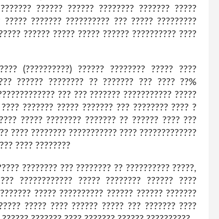
 ??????? ?????? ?????? ???????? ??????? ?????
? ????? ??????? ?????????? ??? ????? ?????????
????? ?????? ????? ????? ?????? ?????????? ????
???? (??????????) ?????? ???????? ????? ????
???? ?????? ???????? ?? ??????? ??? ???? ??%
????????????? ??? ??? ??????? ??????????? ?????
 ???? ??????? ????? ??????? ??? ???????? ???? ?
???? ????? ???????? ??????? ?? ?????? ???? ???
??? ???? ???????? ??????????? ???? ?????????????
??? ???? ????????
????? ???????? ??? ???????? ?? ?????????? ?????,
,??? ???????????? ????? ???????? ?????? ????
???????? ????? ?????????? ?????? ?????? ???????
????? ????? ???? ?????? ????? ??? ??????? ????
 ?????? ??????? ???? ??????? ?????? ??????????