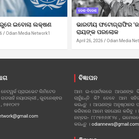
ଦେଶ-ବିଦେଶ
ୁରୁରେ ଇବୋଲା ଲକ୍ଷଣ
ଭାରତୀୟ ଫଟୋଗ୍ରାଫିର ‘ଜ
ରାୟଙ୍କ ପରଲୋକ
6
Odian Media Network1
April 26, 2026
Odian Media Ne
ୋଗ
ବିଜ୍ଞାପନ
 ନେଟୱର୍କ ପ୍ରାଇଭେଟ ଲିମିଟେଡ
ଆମ ଇ-ପୋର୍ଟାଲରେ ଆପଣଙ୍କ ବିଜ
 ଗଡସାହି ନୟାପଲ୍ଲୀ , ଭୁବନେଶ୍ଵର
ଚାହୁଁଛନ୍ତି କି? ତେବେ ଆମ ସ
ା , ୭୫୧୦୧୨
କରନ୍ତୁ । ଆପଣଙ୍କ ଅନୁଷ୍ଠାନର ପ
କରିବାରେ ଆମେ ସହଯୋଗ କରିବୁ ।
etwork@gmail.com
ନମ୍ବର- ୮୮୯୫୭୬୬୮୨୪ , ଇମେ
କରନ୍ତୁ ।
odiannews@gmail.com