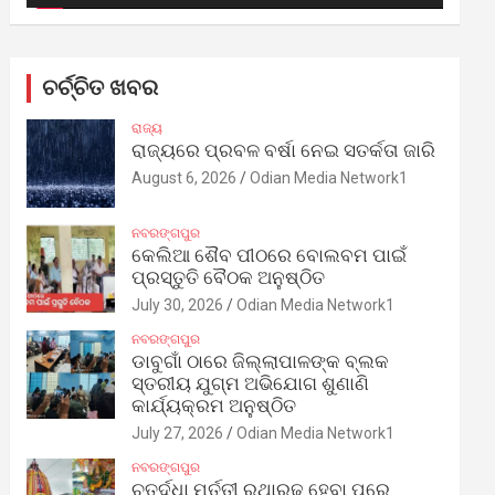
ଚର୍ଚ୍ଚିତ ଖବର
ରାଜ୍ୟ
ରାଜ୍ୟରେ ପ୍ରବଳ ବର୍ଷା ନେଇ ସତର୍କତା ଜାରି
August 6, 2026
Odian Media Network1
ନବରଙ୍ଗପୁର
କେଲିଆ ଶୈବ ପୀଠରେ ବୋଲବମ ପାଇଁ
ପ୍ରସ୍ତୁତି ବୈଠକ ଅନୁଷ୍ଠିତ
July 30, 2026
Odian Media Network1
ନବରଙ୍ଗପୁର
ଡାବୁଗାଁ ଠାରେ ଜିଲ୍ଲାପାଳଙ୍କ ବ୍ଲକ
ସ୍ତରୀୟ ଯୁଗ୍ମ ଅଭିଯୋଗ ଶୁଣାଣି
କାର୍ଯ୍ୟକ୍ରମ ଅନୁଷ୍ଠିତ
July 27, 2026
Odian Media Network1
ନବରଙ୍ଗପୁର
ଚତୁର୍ଦ୍ଧା ମୂର୍ତ୍ତୀ ରଥାରୂଢ଼ ହେବା ପରେ