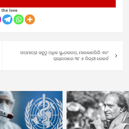
 the love
ତାପମାତ୍ରା ସବୁଠୁ ଅଧିକ ସୁନ୍ଦରଗଡ, ମାଲକାନଗିରି ଏବଂ
ରାୟଗଡାରେ ୩୮.୫ ଡିଗ୍ରୀ ରେକର୍ଡ