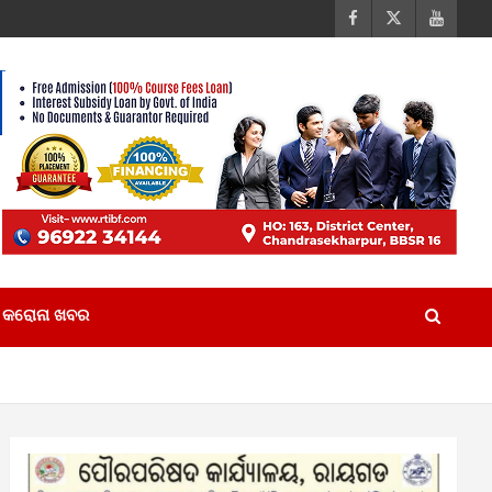
କରୋନା ଖବର