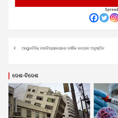
Spread
Post
ଆୟୁର୍ବେଦିକ୍ ମହାବିଦ୍ୟାଳୟରେ ବାର୍ଷିକ ଉତ୍ସବ ଅନୁଷ୍ଠିତ
navigation
ଦେଶ-ବିଦେଶ