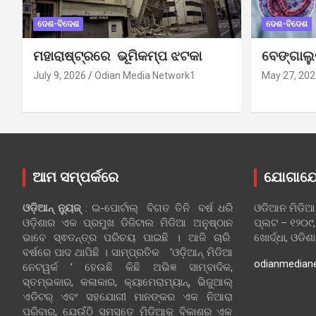
ଦେଶ-ବିଦେଶ
ଦେଶ-ବିଦେଶ
ମହାରାଷ୍ଟ୍ରରେ ଭୂମିକମ୍ପ ଝଟକା
ବେଙ୍ଗାଲ
July 9, 2026
Odian Media Network1
May 27, 202
ଆମ ସମ୍ପର୍କରେ
ଯୋଗାଯ
ଓଡ଼ିଆନ୍‍ ନ୍ୟୁଜ୍‍
: ଇ-ପୋର୍ଟାଲ୍ ବିଗତ ତିନି ବର୍ଷ ଧରି
ଓଡିଆନ ମିଡିଆ
ଓଡ଼ିଶାର ଏକ ପ୍ରମୁଖ ଡିଜିଟାଲ ମିଡିଆ ଅନୁଷ୍ଠାନ
ପ୍ଲଟ – ୧୨୦୯,
ଭାବେ ସ୍ଵତନ୍ତ୍ର ପରିଚୟ ପାଇଛି । ଆଜି ଚାରି
ଖୋର୍ଦ୍ଧା, ଓଡିଶ
ବର୍ଷରେ ପାଦ ଥାପିଛି । ସାମ୍ପ୍ରତିକ ‘ଓଡ଼ିଆନ୍‍ ମିଡିଆ
odianmedian
ନେଟୱର୍କ ’ ହେଉଛି କିଛି ଅଭିଜ୍ଞ ସାମ୍ବାଦିକ,
ସ୍ତମ୍ଭକାର, କଳାକାର, କ୍ୟାମେରାମ୍ୟାନ୍, ଭିଜୁଆଲ୍
ଏଡିଟର୍ ଏବଂ ସହଯୋଗୀ ମାନଙ୍କର ଏକ ନିଆରା
ପରିବାର, ଯେଉଁଠି ସମସ୍ତେ ମିଡିଆକୁ ବିକାଶର ଏକ