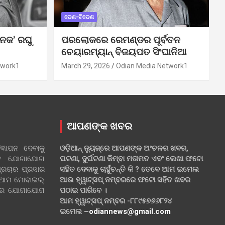
ଦେଶ-ବିଦେଶ
ନକ’ ରଘୁ
ପରଲୋକରେ ରେମଣ୍ଡର ପୂର୍ବତନ
ଚେୟାରମ୍ୟାନ୍ ବିଜୟପତ ସିଂଘାନିଆ
twork1
March 29, 2026
Odian Media Network1
ଆପଣଙ୍କ ଖବର
୍ଞାପନ ଦେବାକୁ
ଓଡ଼ିଆନ୍ ନ୍ୟୁଜ୍‌ରେ ଆପଣଙ୍କ ଅଂଚଳର ଖବର,
ହିତ ଯୋଗାଯୋଗ
ଘଟଣା, ଦୁର୍ଘଟଣା କିମ୍ବା ମତାମତ ଏବଂ ଲେଖା ଫଟୋ
୍ରଚାର ପ୍ରସାର
ସହିତ ଦେବାକୁ ଚାହୁଁଚନ୍ତି କି ? ତେବେ ଆମ ଇମେଲ
 ଆମ ମୋବାଇଲ୍
ଆଉ ହ୍ୱାଟ୍‌ସପ୍ ନମ୍ବରରେ ଫଟୋ ସହିତ ଖବର
ଲରେ ଯୋଗାଯୋଗ
ପଠାଇ ପାରିବେ ।
ଆମ ହ୍ୱାଟ୍‌ସପ୍ ନମ୍ବର -୮୮୯୫୭୬୬୮୨୪
ଇମେଲ –
odiannews@gmail.com