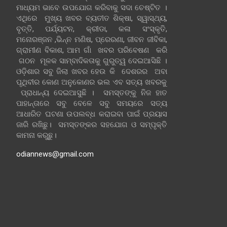
ମାଧ୍ୟମ ଭାବେ ଉପଯୋଗ କରିବାକୁ ସଦା ଚେଷ୍ଟିତ ।
ଏଥିରେ ମୁଖ୍ୟ ଖବର ବ୍ୟତୀତ ଶିକ୍ଷା, ସ୍ୱାସ୍ଥ୍ୟ,
ବୃତ୍ତି, ପର୍ଯ୍ୟଟନ, କ୍ରୀଡା, କଳା ସଂସ୍କୃତି,
ମନୋରଞ୍ଜନ ,ଭିନ୍ନ ମଣିଷ, ପ୍ରେରଣା, ଜୀବନ ଜୀବିକା,
ଗ୍ରାମୀଣ ବିକାଶ, ଆମ ଗାଁ ଖବର ପରିବେଷଣ କରି
ଗଠନ ମୂଳକ ସାମ୍ବାଦିକତାକୁ ଗୁରୁତ୍ୱ ଦେଇଆସିଛି ।
ଓଡ଼ିଶାର ସବୁ ଜିଲା ଖବର ହେଉ କି ଦେଶରର ଅବା
ପୃଥିବୀର କୋଣ ଅନୁକୋଣର ଭଲ ଏବ ସତ୍ୟ ଖବରକୁ
ପ୍ରାଧାନ୍ୟ ଦେଇଆସୁଛି । ସମସ୍ତଙ୍କୁ ନିଜ ହାତ
ପାହାନ୍ତାରେ ସବୁ ବେଳେ ସବୁ ସମୟରେ ସତ୍ୟ
ଆଧାରିତ ଘଟଣା ଉପଲବ୍ଧ କରାଇବା ପାଇଁ ପ୍ରୟାସ
ଜାରି ରଖିଛୁ। ସମସ୍ତଙ୍କର ସହଯୋଗ ଓ ସମ୍ପୃକ୍ତି
କାମନା କରୁଛୁ।
odiannews@gmail.com