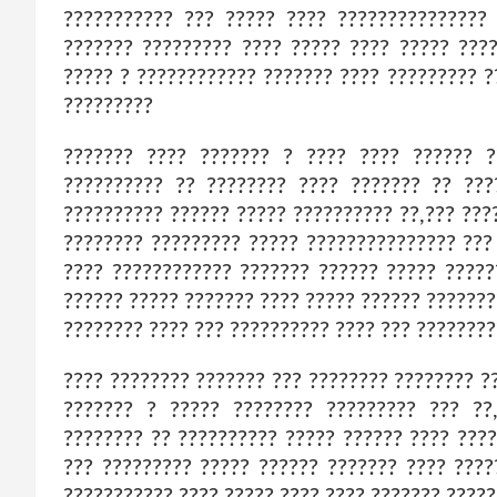
??????????? ??? ????? ???? ???????????????
??????? ????????? ???? ????? ???? ????? ???
????? ? ???????????? ??????? ???? ????????? ?
?????????
??????? ???? ??????? ? ???? ???? ?????? ?
?????????? ?? ???????? ???? ??????? ?? ??
?????????? ?????? ????? ?????????? ??,??? ???
???????? ????????? ????? ??????????????? ???
???? ???????????? ??????? ?????? ????? ?????
?????? ????? ??????? ???? ????? ?????? ??????
???????? ???? ??? ?????????? ???? ??? ????????
???? ???????? ??????? ??? ???????? ???????? ?
??????? ? ????? ???????? ????????? ??? ??
???????? ?? ?????????? ????? ?????? ???? ???
??? ????????? ????? ?????? ??????? ???? ????
??????????? ???? ????? ???? ???? ??????? ?????