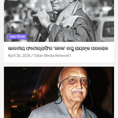
ଦେଶ-ବିଦେଶ
ଭାରତୀୟ ଫଟୋଗ୍ରାଫିର ‘ଜନକ’ ରଘୁ ରାୟଙ୍କ ପରଲୋକ
April 26, 2026
Odian Media Network1