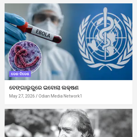
ଦେଶ-ବିଦେଶ
ବେଙ୍ଗାଲୁରୁରେ ଇବୋଲା ଲକ୍ଷଣ
May 27, 2026
Odian Media Network1