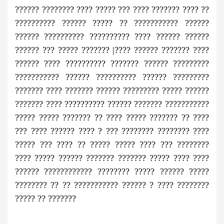
?????? ???????? ???? ????? ??? ???? ??????? ???? ??
?????????? ?????? ????? ?? ??????????? ??????
?????? ?????????? ?????????? ???? ?????? ??????
?????? ??? ????? ??????? |???? ?????? ??????? ????
?????? ???? ?????????? ??????? ?????? ?????????
??????????? ?????? ?????????? ?????? ?????????
??????? ???? ??????? ?????? ????????? ????? ??????
??????? ???? ?????????? ?????? ??????? ???????????
????? ????? ??????? ?? ???? ????? ??????? ?? ????
??? ???? ?????? ???? ? ??? ???????? ???????? ????
????? ??? ???? ?? ????? ????? ???? ??? ????????
???? ????? ?????? ??????? ??????? ????? ???? ????
?????? ???????????? ???????? ????? ?????? ?????
???????? ?? ?? ??????????? ?????? ? ???? ????????
????? ?? ???????