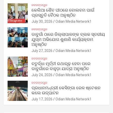
ନବରଙ୍ଗପୁର
କେଲିଆ ଶୈବ ପୀଠରେ ବୋଲବମ ପାଇଁ
ପ୍ରସ୍ତୁତି ବୈଠକ ଅନୁଷ୍ଠିତ
July 30, 2026
Odian Media Network1
ନବରଙ୍ଗପୁର
ଡାବୁଗାଁ ଠାରେ ଜିଲ୍ଲାପାଳଙ୍କ ବ୍ଲକ ସ୍ତରୀୟ
ଯୁଗ୍ମ ଅଭିଯୋଗ ଶୁଣାଣି କାର୍ଯ୍ୟକ୍ରମ
ଅନୁଷ୍ଠିତ
July 27, 2026
Odian Media Network1
ନବରଙ୍ଗପୁର
ଚତୁର୍ଦ୍ଧା ମୂର୍ତ୍ତୀ ରଥାରୂଢ଼ ହେବା ପରେ
ଡାବୁଗାଁରେ ବାହୁଡ଼ା ଯାତ୍ରା ଅନୁଷ୍ଠିତ
July 24, 2026
Odian Media Network1
ନବରଙ୍ଗପୁର
ପ୍ରଧାନମନ୍ତ୍ରୀ କେସିଙ୍ଗା ରେଳ ଷ୍ଟେଶନ
କଲେ ଉଦ୍‌ଘାଟନ
July 17, 2026
Odian Media Network1