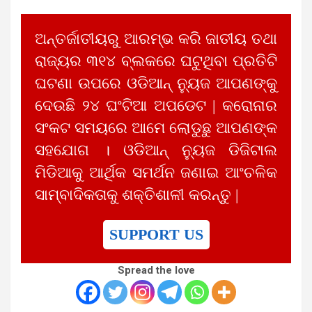
ଅନ୍ତର୍ଜାତୀୟରୁ ଆରମ୍ଭ କରି ଜାତୀୟ ତଥା
ରାଜ୍ୟର ୩୧୪ ବ୍ଲକରେ ଘଟୁଥିବା ପ୍ରତିଟି
ଘଟଣା ଉପରେ ଓଡିଆନ୍ ନ୍ୟୁଜ ଆପଣଙ୍କୁ
ଦେଉଛି ୨୪ ଘଂଟିଆ ଅପଡେଟ | କରୋନାର
ସଂକଟ ସମୟରେ ଆମେ ଲୋଡୁଛୁ ଆପଣଙ୍କ
ସହଯୋଗ । ଓଡିଆନ୍ ନ୍ୟୁଜ ଡିଜିଟାଲ
ମିଡିଆକୁ ଆର୍ଥିକ ସମର୍ଥନ ଜଣାଇ ଆଂଚଳିକ
ସାମ୍ବାଦିକତାକୁ ଶକ୍ତିଶାଳୀ କରନ୍ତୁ |
SUPPORT US
Spread the love