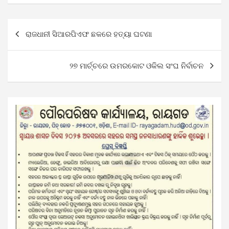
Post
ରାଜଧାନୀ ସିଆରପିଏଫ ଛକରେ ହତ୍ୟା ଘଟଣା
navigation
୨୭ ମାର୍ଚ୍ଚରେ ଉମରକୋଟ ଓକିଲ ସଂଘ ନିର୍ବାଚନ