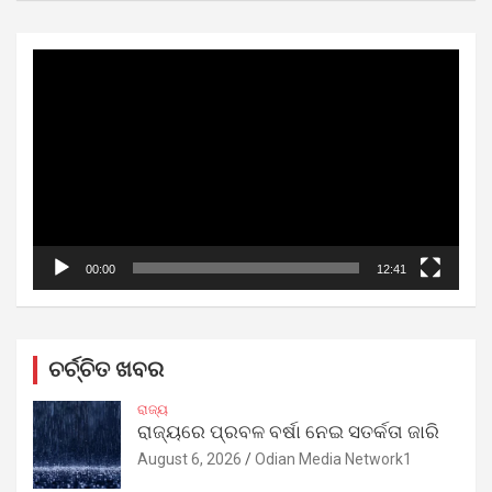
Video
Player
00:00
12:41
ଚର୍ଚ୍ଚିତ ଖବର
ରାଜ୍ୟ
ରାଜ୍ୟରେ ପ୍ରବଳ ବର୍ଷା ନେଇ ସତର୍କତା ଜାରି
August 6, 2026
Odian Media Network1