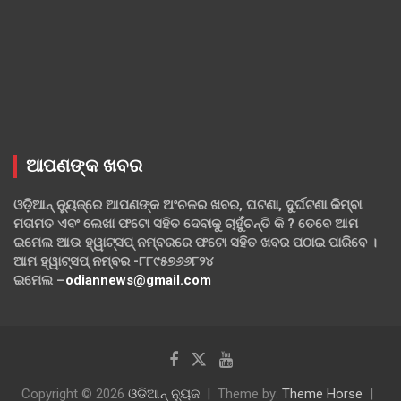
ଆପଣଙ୍କ ଖବର
ଓଡ଼ିଆନ୍ ନ୍ୟୁଜ୍‌ରେ ଆପଣଙ୍କ ଅଂଚଳର ଖବର, ଘଟଣା, ଦୁର୍ଘଟଣା କିମ୍ବା
ମତାମତ ଏବଂ ଲେଖା ଫଟୋ ସହିତ ଦେବାକୁ ଚାହୁଁଚନ୍ତି କି ? ତେବେ ଆମ
ଇମେଲ ଆଉ ହ୍ୱାଟ୍‌ସପ୍ ନମ୍ବରରେ ଫଟୋ ସହିତ ଖବର ପଠାଇ ପାରିବେ ।
ଆମ ହ୍ୱାଟ୍‌ସପ୍ ନମ୍ବର -୮୮୯୫୭୬୬୮୨୪
ଇମେଲ –
odiannews@gmail.com
Copyright © 2026
ଓଡିଆନ୍ ନ୍ୟୁଜ
Theme by:
Theme Horse