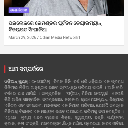
ଦେଶ-ବିଦେଶ
ପରଲୋକରେ ରେମଣ୍ଡର ପୂର୍ବତନ ଚେୟାରମ୍ୟାନ୍
ବିଜୟପତ ସିଂଘାନିଆ
March 29, 2026
Odian Media Network1
ଆମ ସମ୍ପର୍କରେ
ଓଡ଼ିଆନ୍‍ ନ୍ୟୁଜ୍‍
: ଇ-ପୋର୍ଟାଲ୍ ବିଗତ ତିନି ବର୍ଷ ଧରି ଓଡ଼ିଶାର ଏକ ପ୍ରମୁଖ
ଡିଜିଟାଲ ମିଡିଆ ଅନୁଷ୍ଠାନ ଭାବେ ସ୍ଵତନ୍ତ୍ର ପରିଚୟ ପାଇଛି । ଆଜି ଚାରି
ବର୍ଷରେ ପାଦ ଥାପିଛି । ସାମ୍ପ୍ରତିକ ‘ଓଡ଼ିଆନ୍‍ ମିଡିଆ ନେଟୱର୍କ ’ ହେଉଛି
କିଛି ଅଭିଜ୍ଞ ସାମ୍ବାଦିକ, ସ୍ତମ୍ଭକାର, କଳାକାର, କ୍ୟାମେରାମ୍ୟାନ୍, ଭିଜୁଆଲ୍
ଏଡିଟର୍ ଏବଂ ସହଯୋଗୀ ମାନଙ୍କର ଏକ ନିଆରା ପରିବାର, ଯେଉଁଠି ସମସ୍ତେ
ମିଡିଆକୁ ବିକାଶର ଏକ ମାଧ୍ୟମ ଭାବେ ଉପଯୋଗ କରିବାକୁ ସଦା ଚେଷ୍ଟିତ ।
ଏଥିରେ ମୁଖ୍ୟ ଖବର ବ୍ୟତୀତ ଶିକ୍ଷା, ସ୍ୱାସ୍ଥ୍ୟ, ବୃତ୍ତି, ପର୍ଯ୍ୟଟନ,
କ୍ରୀଡା, କଳା ସଂସ୍କୃତି, ମନୋରଞ୍ଜନ ,ଭିନ୍ନ ମଣିଷ, ପ୍ରେରଣା, ଜୀବନ ଜୀବିକା,