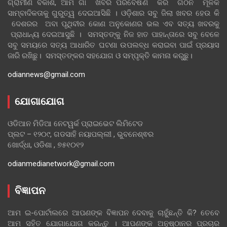
ଗ୍ରାମୀଣ ବିକାଶ, ଆମ ଗାଁ ଖବର ପରିବେଷଣ କରି ଗଠନ ମୂଳକ
ସାମ୍ବାଦିକତାକୁ ଗୁରୁତ୍ୱ ଦେଇଆସିଛି । ଓଡ଼ିଶାର ସବୁ ଜିଲା ଖବର ହେଉ କି
ଦେଶରର ଅବା ପୃଥିବୀର କୋଣ ଅନୁକୋଣର ଭଲ ଏବ ସତ୍ୟ ଖବରକୁ
ପ୍ରାଧାନ୍ୟ ଦେଇଆସୁଛି । ସମସ୍ତଙ୍କୁ ନିଜ ହାତ ପାହାନ୍ତାରେ ସବୁ ବେଳେ
ସବୁ ସମୟରେ ସତ୍ୟ ଆଧାରିତ ଘଟଣା ଉପଲବ୍ଧ କରାଇବା ପାଇଁ ପ୍ରୟାସ
ଜାରି ରଖିଛୁ। ସମସ୍ତଙ୍କର ସହଯୋଗ ଓ ସମ୍ପୃକ୍ତି କାମନା କରୁଛୁ।
odiannews@gmail.com
ଯୋଗାଯୋଗ
ଓଡିଆନ ମିଡିଆ ନେଟୱର୍କ ପ୍ରାଇଭେଟ ଲିମିଟେଡ
ପ୍ଲଟ – ୧୨୦୯, ଗଡସାହି ନୟାପଲ୍ଲୀ , ଭୁବନେଶ୍ଵର
ଖୋର୍ଦ୍ଧା, ଓଡିଶା , ୭୫୧୦୧୨
odianmedianetwork@gmail.com
ବିଜ୍ଞାପନ
ଆମ ଇ-ପୋର୍ଟାଲରେ ଆପଣଙ୍କ ବିଜ୍ଞାପନ ଦେବାକୁ ଚାହୁଁଛନ୍ତି କି? ତେବେ
ଆମ ସହିତ ଯୋଗାଯୋଗ କରନ୍ତୁ । ଆପଣଙ୍କ ଅନୁଷ୍ଠାନର ପ୍ରଚାର