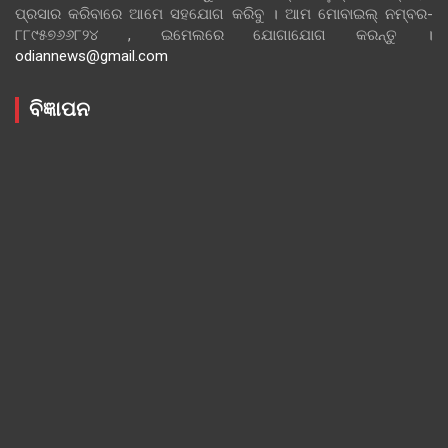
ପ୍ରସାର କରିବାରେ ଆମେ ସହଯୋଗ କରିବୁ । ଆମ ମୋବାଇଲ୍ ନମ୍ବର-
୮୮୯୫୭୬୬୮୨୪ , ଇମେଲରେ ଯୋଗାଯୋଗ କରନ୍ତୁ ।
odiannews@gmail.com
ବିଜ୍ଞାପନ