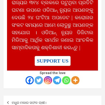
ରାଜ୍ୟର ୩୧୪ ବ୍ଲକରେ ଘଟୁଥିବା ପ୍ରତିଟି
ଘଟଣା ଉପରେ ଓଡିଆନ୍ ନ୍ୟୁଜ ଆପଣଙ୍କୁ
ଦେଉଛି ୨୪ ଘଂଟିଆ ଅପଡେଟ | କରୋନାର
ସଂକଟ ସମୟରେ ଆମେ ଲୋଡୁଛୁ ଆପଣଙ୍କ
ସହଯୋଗ । ଓଡିଆନ୍ ନ୍ୟୁଜ ଡିଜିଟାଲ
ମିଡିଆକୁ ଆର୍ଥିକ ସମର୍ଥନ ଜଣାଇ ଆଂଚଳିକ
ସାମ୍ବାଦିକତାକୁ ଶକ୍ତିଶାଳୀ କରନ୍ତୁ |
SUPPORT US
Spread the love
Post
ମଧୁର ମକାର ସଫଳ ଚାଷୀ।