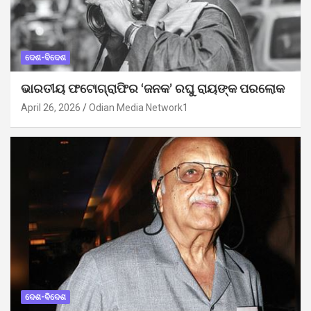
ଦେଶ-ବିଦେଶ
ଭାରତୀୟ ଫଟୋଗ୍ରାଫିର ‘ଜନକ’ ରଘୁ ରାୟଙ୍କ ପରଲୋକ
April 26, 2026
Odian Media Network1
ଦେଶ-ବିଦେଶ