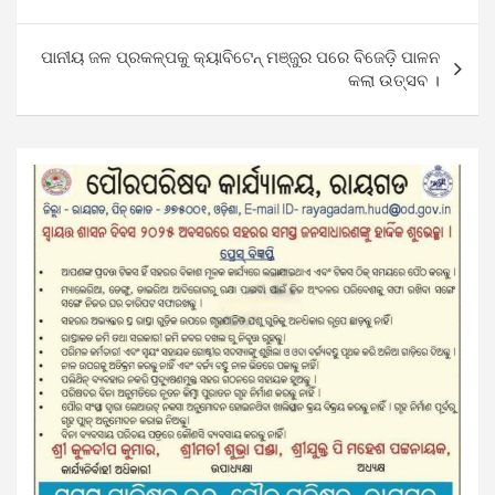
navigation
ପାନୀୟ ଜଳ ପ୍ରକଳ୍ପକୁ କ୍ୟାବିଟେନ୍ ମଞ୍ଜୁର ପରେ ବିଜେଡ଼ି ପାଳନ
କଲା ଉତ୍ସବ ।