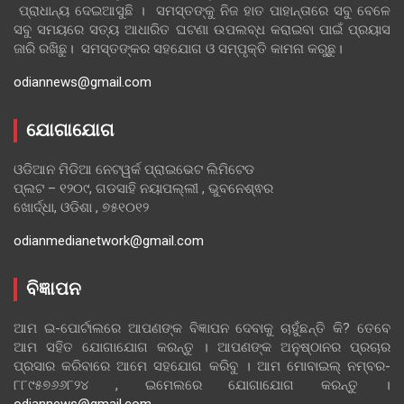
ପ୍ରାଧାନ୍ୟ ଦେଇଆସୁଛି । ସମସ୍ତଙ୍କୁ ନିଜ ହାତ ପାହାନ୍ତାରେ ସବୁ ବେଳେ
ସବୁ ସମୟରେ ସତ୍ୟ ଆଧାରିତ ଘଟଣା ଉପଲବ୍ଧ କରାଇବା ପାଇଁ ପ୍ରୟାସ
ଜାରି ରଖିଛୁ। ସମସ୍ତଙ୍କର ସହଯୋଗ ଓ ସମ୍ପୃକ୍ତି କାମନା କରୁଛୁ।
odiannews@gmail.com
ଯୋଗାଯୋଗ
ଓଡିଆନ ମିଡିଆ ନେଟୱର୍କ ପ୍ରାଇଭେଟ ଲିମିଟେଡ
ପ୍ଲଟ – ୧୨୦୯, ଗଡସାହି ନୟାପଲ୍ଲୀ , ଭୁବନେଶ୍ଵର
ଖୋର୍ଦ୍ଧା, ଓଡିଶା , ୭୫୧୦୧୨
odianmedianetwork@gmail.com
ବିଜ୍ଞାପନ
ଆମ ଇ-ପୋର୍ଟାଲରେ ଆପଣଙ୍କ ବିଜ୍ଞାପନ ଦେବାକୁ ଚାହୁଁଛନ୍ତି କି? ତେବେ
ଆମ ସହିତ ଯୋଗାଯୋଗ କରନ୍ତୁ । ଆପଣଙ୍କ ଅନୁଷ୍ଠାନର ପ୍ରଚାର
ପ୍ରସାର କରିବାରେ ଆମେ ସହଯୋଗ କରିବୁ । ଆମ ମୋବାଇଲ୍ ନମ୍ବର-
୮୮୯୫୭୬୬୮୨୪ , ଇମେଲରେ ଯୋଗାଯୋଗ କରନ୍ତୁ ।
odiannews@gmail.com