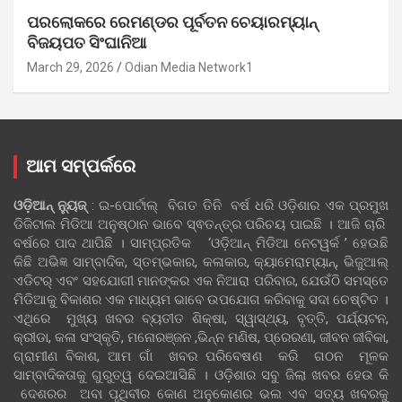
ପରଲୋକରେ ରେମଣ୍ଡର ପୂର୍ବତନ ଚେୟାରମ୍ୟାନ୍
ବିଜୟପତ ସିଂଘାନିଆ
March 29, 2026
Odian Media Network1
ଆମ ସମ୍ପର୍କରେ
ଓଡ଼ିଆନ୍‍ ନ୍ୟୁଜ୍‍
: ଇ-ପୋର୍ଟାଲ୍ ବିଗତ ତିନି ବର୍ଷ ଧରି ଓଡ଼ିଶାର ଏକ ପ୍ରମୁଖ
ଡିଜିଟାଲ ମିଡିଆ ଅନୁଷ୍ଠାନ ଭାବେ ସ୍ଵତନ୍ତ୍ର ପରିଚୟ ପାଇଛି । ଆଜି ଚାରି
ବର୍ଷରେ ପାଦ ଥାପିଛି । ସାମ୍ପ୍ରତିକ ‘ଓଡ଼ିଆନ୍‍ ମିଡିଆ ନେଟୱର୍କ ’ ହେଉଛି
କିଛି ଅଭିଜ୍ଞ ସାମ୍ବାଦିକ, ସ୍ତମ୍ଭକାର, କଳାକାର, କ୍ୟାମେରାମ୍ୟାନ୍, ଭିଜୁଆଲ୍
ଏଡିଟର୍ ଏବଂ ସହଯୋଗୀ ମାନଙ୍କର ଏକ ନିଆରା ପରିବାର, ଯେଉଁଠି ସମସ୍ତେ
ମିଡିଆକୁ ବିକାଶର ଏକ ମାଧ୍ୟମ ଭାବେ ଉପଯୋଗ କରିବାକୁ ସଦା ଚେଷ୍ଟିତ ।
ଏଥିରେ ମୁଖ୍ୟ ଖବର ବ୍ୟତୀତ ଶିକ୍ଷା, ସ୍ୱାସ୍ଥ୍ୟ, ବୃତ୍ତି, ପର୍ଯ୍ୟଟନ,
କ୍ରୀଡା, କଳା ସଂସ୍କୃତି, ମନୋରଞ୍ଜନ ,ଭିନ୍ନ ମଣିଷ, ପ୍ରେରଣା, ଜୀବନ ଜୀବିକା,
ଗ୍ରାମୀଣ ବିକାଶ, ଆମ ଗାଁ ଖବର ପରିବେଷଣ କରି ଗଠନ ମୂଳକ
ସାମ୍ବାଦିକତାକୁ ଗୁରୁତ୍ୱ ଦେଇଆସିଛି । ଓଡ଼ିଶାର ସବୁ ଜିଲା ଖବର ହେଉ କି
ଦେଶରର ଅବା ପୃଥିବୀର କୋଣ ଅନୁକୋଣର ଭଲ ଏବ ସତ୍ୟ ଖବରକୁ