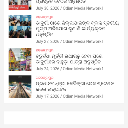
ପ୍ରସ୍ତୁତି ବୈଠକ ଅନୁଷ୍ଠିତ
July 30, 2026
Odian Media Network1
ନବରଙ୍ଗପୁର
ଡାବୁଗାଁ ଠାରେ ଜିଲ୍ଲାପାଳଙ୍କ ବ୍ଲକ ସ୍ତରୀୟ
ଯୁଗ୍ମ ଅଭିଯୋଗ ଶୁଣାଣି କାର୍ଯ୍ୟକ୍ରମ
ଅନୁଷ୍ଠିତ
July 27, 2026
Odian Media Network1
ନବରଙ୍ଗପୁର
ଚତୁର୍ଦ୍ଧା ମୂର୍ତ୍ତୀ ରଥାରୂଢ଼ ହେବା ପରେ
ଡାବୁଗାଁରେ ବାହୁଡ଼ା ଯାତ୍ରା ଅନୁଷ୍ଠିତ
July 24, 2026
Odian Media Network1
ନବରଙ୍ଗପୁର
ପ୍ରଧାନମନ୍ତ୍ରୀ କେସିଙ୍ଗା ରେଳ ଷ୍ଟେଶନ
କଲେ ଉଦ୍‌ଘାଟନ
July 17, 2026
Odian Media Network1