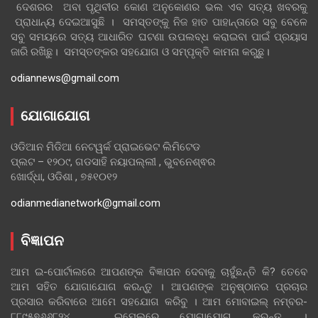
ଦେଶରର ଅବା ପୃଥିବୀର କୋଣ ଅନୁକୋଣର ଭଲ ଏବ ସତ୍ୟ ଖବରକୁ
ପ୍ରାଧାନ୍ୟ ଦେଇଆସୁଛି । ସମସ୍ତଙ୍କୁ ନିଜ ହାତ ପାହାନ୍ତାରେ ସବୁ ବେଳେ
ସବୁ ସମୟରେ ସତ୍ୟ ଆଧାରିତ ଘଟଣା ଉପଲବ୍ଧ କରାଇବା ପାଇଁ ପ୍ରୟାସ
ଜାରି ରଖିଛୁ। ସମସ୍ତଙ୍କର ସହଯୋଗ ଓ ସମ୍ପୃକ୍ତି କାମନା କରୁଛୁ।
odiannews@gmail.com
ଯୋଗାଯୋଗ
ଓଡିଆନ ମିଡିଆ ନେଟୱର୍କ ପ୍ରାଇଭେଟ ଲିମିଟେଡ
ପ୍ଲଟ – ୧୨୦୯, ଗଡସାହି ନୟାପଲ୍ଲୀ , ଭୁବନେଶ୍ଵର
ଖୋର୍ଦ୍ଧା, ଓଡିଶା , ୭୫୧୦୧୨
odianmedianetwork@gmail.com
ବିଜ୍ଞାପନ
ଆମ ଇ-ପୋର୍ଟାଲରେ ଆପଣଙ୍କ ବିଜ୍ଞାପନ ଦେବାକୁ ଚାହୁଁଛନ୍ତି କି? ତେବେ
ଆମ ସହିତ ଯୋଗାଯୋଗ କରନ୍ତୁ । ଆପଣଙ୍କ ଅନୁଷ୍ଠାନର ପ୍ରଚାର
ପ୍ରସାର କରିବାରେ ଆମେ ସହଯୋଗ କରିବୁ । ଆମ ମୋବାଇଲ୍ ନମ୍ବର-
୮୮୯୫୭୬୬୮୨୪ , ଇମେଲରେ ଯୋଗାଯୋଗ କରନ୍ତୁ ।