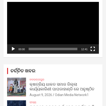
Video
Player
00:00
12:41
ଚର୍ଚ୍ଚିତ ଖବର
ନବରଙ୍ଗପୁର
କ୍ଷତ୍ରିୟ ଧାକଡ ସମାଜ ଜିଲ୍ଲା
କାର୍ଯ୍ୟକାରିଣୀ ପାପଡାହାଣ୍ଡି ରେ ଅନୁଷ୍ଠିତ
August 9, 2026
Odian Media Network1
ରାଜ୍ୟ