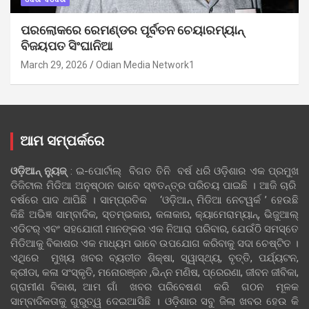
ପରଲୋକରେ ରେମଣ୍ଡର ପୂର୍ବତନ ଚେୟାରମ୍ୟାନ୍
ବିଜୟପତ ସିଂଘାନିଆ
March 29, 2026
Odian Media Network1
ଆମ ସମ୍ପର୍କରେ
ଓଡ଼ିଆନ୍‍ ନ୍ୟୁଜ୍‍
: ଇ-ପୋର୍ଟାଲ୍ ବିଗତ ତିନି ବର୍ଷ ଧରି ଓଡ଼ିଶାର ଏକ ପ୍ରମୁଖ
ଡିଜିଟାଲ ମିଡିଆ ଅନୁଷ୍ଠାନ ଭାବେ ସ୍ଵତନ୍ତ୍ର ପରିଚୟ ପାଇଛି । ଆଜି ଚାରି
ବର୍ଷରେ ପାଦ ଥାପିଛି । ସାମ୍ପ୍ରତିକ ‘ଓଡ଼ିଆନ୍‍ ମିଡିଆ ନେଟୱର୍କ ’ ହେଉଛି
କିଛି ଅଭିଜ୍ଞ ସାମ୍ବାଦିକ, ସ୍ତମ୍ଭକାର, କଳାକାର, କ୍ୟାମେରାମ୍ୟାନ୍, ଭିଜୁଆଲ୍
ଏଡିଟର୍ ଏବଂ ସହଯୋଗୀ ମାନଙ୍କର ଏକ ନିଆରା ପରିବାର, ଯେଉଁଠି ସମସ୍ତେ
ମିଡିଆକୁ ବିକାଶର ଏକ ମାଧ୍ୟମ ଭାବେ ଉପଯୋଗ କରିବାକୁ ସଦା ଚେଷ୍ଟିତ ।
ଏଥିରେ ମୁଖ୍ୟ ଖବର ବ୍ୟତୀତ ଶିକ୍ଷା, ସ୍ୱାସ୍ଥ୍ୟ, ବୃତ୍ତି, ପର୍ଯ୍ୟଟନ,
କ୍ରୀଡା, କଳା ସଂସ୍କୃତି, ମନୋରଞ୍ଜନ ,ଭିନ୍ନ ମଣିଷ, ପ୍ରେରଣା, ଜୀବନ ଜୀବିକା,
ଗ୍ରାମୀଣ ବିକାଶ, ଆମ ଗାଁ ଖବର ପରିବେଷଣ କରି ଗଠନ ମୂଳକ
ସାମ୍ବାଦିକତାକୁ ଗୁରୁତ୍ୱ ଦେଇଆସିଛି । ଓଡ଼ିଶାର ସବୁ ଜିଲା ଖବର ହେଉ କି