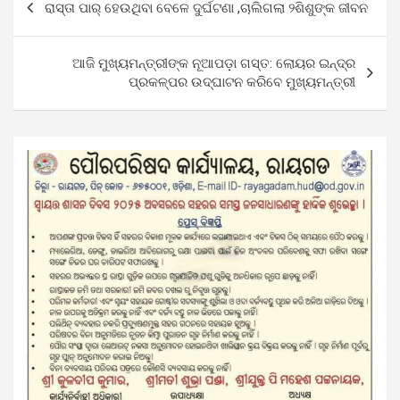
ରାସ୍ତା ପାର୍‌ ହେଉଥିବା ବେଳେ ଦୁର୍ଘଟଣା ,ଚାଲିଗଲା ୨ଶିଶୁଙ୍କ ଜୀବନ
navigation
ଆଜି ମୁଖ୍ୟମନ୍ତ୍ରୀଙ୍କ ନୂଆପଡ଼ା ଗସ୍ତ: ଲୋୟର ଇନ୍ଦ୍ର
ପ୍ରକଳ୍ପର ଉଦ୍‌ଘାଟନ କରିବେ ମୁଖ୍ୟମନ୍ତ୍ରୀ