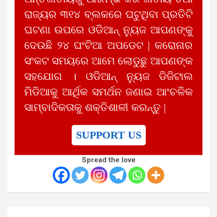
ରାଜ୍ୟର ୩୧୪ ବ୍ଲକରେ ଘଟୁଥିବା ପ୍ରତିଟି
ଘଟଣା ଉପରେ ଓଡିଆନ୍ ନ୍ୟୁଜ ଆପଣଙ୍କୁ
ଦେଉଛି ୨୪ ଘଂଟିଆ ଅପଡେଟ | କରୋନାର
ସଂକଟ ସମୟରେ ଆମେ ଲୋଡୁଛୁ ଆପଣଙ୍କ
ସହଯୋଗ । ଓଡିଆନ୍ ନ୍ୟୁଜ ଡିଜିଟାଲ
ମିଡିଆକୁ ଆର୍ଥିକ ସମର୍ଥନ ଜଣାଇ ଆଂଚଳିକ
ସାମ୍ବାଦିକତାକୁ ଶକ୍ତିଶାଳୀ କରନ୍ତୁ |
SUPPORT US
Spread the love
Post