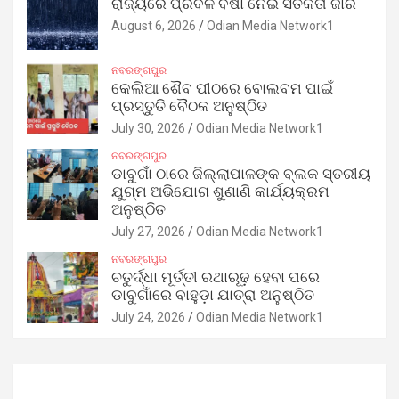
ରାଜ୍ୟରେ ପ୍ରବଳ ବର୍ଷା ନେଇ ସତର୍କତା ଜାରି
August 6, 2026
Odian Media Network1
ନବରଙ୍ଗପୁର
କେଲିଆ ଶୈବ ପୀଠରେ ବୋଲବମ ପାଇଁ
ପ୍ରସ୍ତୁତି ବୈଠକ ଅନୁଷ୍ଠିତ
July 30, 2026
Odian Media Network1
ନବରଙ୍ଗପୁର
ଡାବୁଗାଁ ଠାରେ ଜିଲ୍ଲାପାଳଙ୍କ ବ୍ଲକ ସ୍ତରୀୟ
ଯୁଗ୍ମ ଅଭିଯୋଗ ଶୁଣାଣି କାର୍ଯ୍ୟକ୍ରମ
ଅନୁଷ୍ଠିତ
July 27, 2026
Odian Media Network1
ନବରଙ୍ଗପୁର
ଚତୁର୍ଦ୍ଧା ମୂର୍ତ୍ତୀ ରଥାରୂଢ଼ ହେବା ପରେ
ଡାବୁଗାଁରେ ବାହୁଡ଼ା ଯାତ୍ରା ଅନୁଷ୍ଠିତ
July 24, 2026
Odian Media Network1