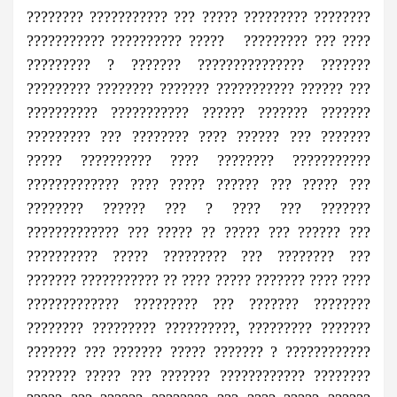
???????? ??????????? ??? ????? ????????? ????????
??????????? ?????????? ????? ????????? ??? ????
????????? ? ??????? ??????????????? ???????
????????? ???????? ??????? ??????????? ?????? ???
?????????? ??????????? ?????? ??????? ???????
????????? ??? ???????? ???? ?????? ??? ???????
????? ?????????? ???? ???????? ???????????
????????????? ???? ????? ?????? ??? ????? ???
???????? ?????? ??? ? ???? ??? ???????
????????????? ??? ????? ?? ????? ??? ?????? ???
?????????? ????? ????????? ??? ???????? ???
??????? ??????????? ?? ???? ????? ??????? ???? ????
????????????? ????????? ??? ??????? ????????
???????? ????????? ??????????, ????????? ???????
??????? ??? ??????? ????? ??????? ? ????????????
??????? ????? ??? ??????? ???????????? ????????