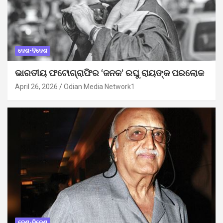
ଦେଶ-ବିଦେଶ
ଭାରତୀୟ ଫଟୋଗ୍ରାଫିର ‘ଜନକ’ ରଘୁ ରାୟଙ୍କ ପରଲୋକ
April 26, 2026
Odian Media Network1
ଦେଶ-ବିଦେଶ