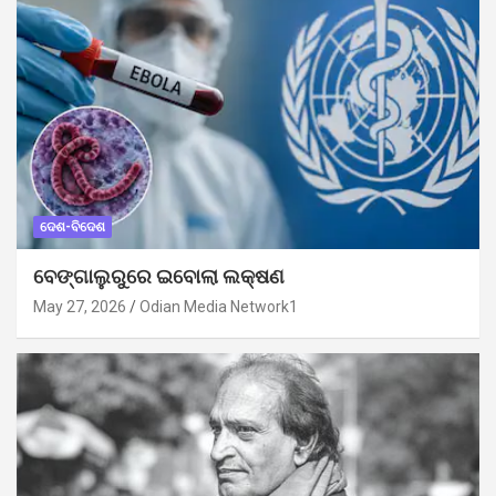
ଦେଶ-ବିଦେଶ
ବେଙ୍ଗାଲୁରୁରେ ଇବୋଲା ଲକ୍ଷଣ
May 27, 2026
Odian Media Network1