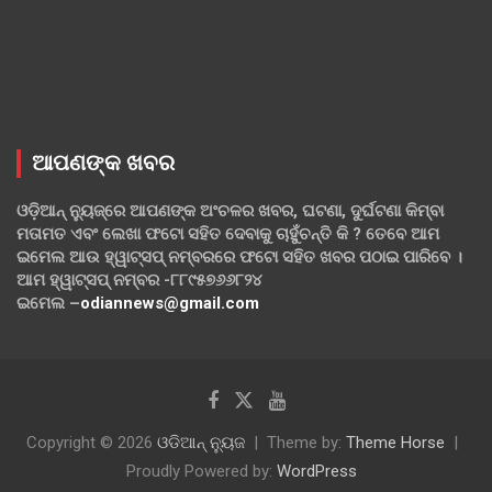
ଆପଣଙ୍କ ଖବର
ଓଡ଼ିଆନ୍ ନ୍ୟୁଜ୍‌ରେ ଆପଣଙ୍କ ଅଂଚଳର ଖବର, ଘଟଣା, ଦୁର୍ଘଟଣା କିମ୍ବା
ମତାମତ ଏବଂ ଲେଖା ଫଟୋ ସହିତ ଦେବାକୁ ଚାହୁଁଚନ୍ତି କି ? ତେବେ ଆମ
ଇମେଲ ଆଉ ହ୍ୱାଟ୍‌ସପ୍ ନମ୍ବରରେ ଫଟୋ ସହିତ ଖବର ପଠାଇ ପାରିବେ ।
ଆମ ହ୍ୱାଟ୍‌ସପ୍ ନମ୍ବର -୮୮୯୫୭୬୬୮୨୪
ଇମେଲ –
odiannews@gmail.com
Copyright © 2026
ଓଡିଆନ୍ ନ୍ୟୁଜ
Theme by:
Theme Horse
Proudly Powered by:
WordPress