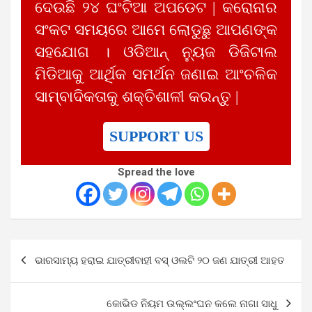
ଦେଉଛି ୨୪ ଘଂଟିଆ ଅପଡେଟ | କରୋନାର
ସଂକଟ ସମୟରେ ଆମେ ଲୋଡୁଛୁ ଆପଣଙ୍କ
ସହଯୋଗ । ଓଡିଆନ୍ ନ୍ୟୁଜ ଡିଜିଟାଲ
ମିଡିଆକୁ ଆର୍ଥିକ ସମର୍ଥନ ଜଣାଇ ଆଂଚଳିକ
ସାମ୍ବାଦିକତାକୁ ଶକ୍ତିଶାଳୀ କରନ୍ତୁ |
SUPPORT US
Spread the love
Post
ଭାରସାମ୍ୟ ହରାଇ ଯାତ୍ରୀବାହୀ ବସ୍ ଓଲଟି ୨୦ ଜଣ ଯାତ୍ରୀ ଆହତ
navigation
କୋଭିଡ ନିୟମ ଉଲ୍ଲଂଘନ କଲେ ନାଗା ସାଧୁ