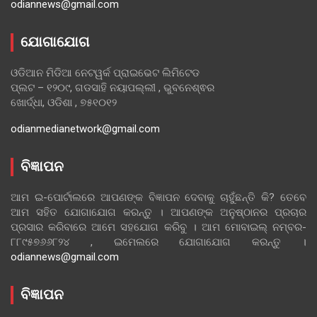
odiannews@gmail.com
ଯୋଗାଯୋଗ
ଓଡିଆନ ମିଡିଆ ନେଟୱର୍କ ପ୍ରାଇଭେଟ ଲିମିଟେଡ
ପ୍ଲଟ – ୧୨୦୯, ଗଡସାହି ନୟାପଲ୍ଲୀ , ଭୁବନେଶ୍ଵର
ଖୋର୍ଦ୍ଧା, ଓଡିଶା , ୭୫୧୦୧୨
odianmedianetwork@gmail.com
ବିଜ୍ଞାପନ
ଆମ ଇ-ପୋର୍ଟାଲରେ ଆପଣଙ୍କ ବିଜ୍ଞାପନ ଦେବାକୁ ଚାହୁଁଛନ୍ତି କି? ତେବେ
ଆମ ସହିତ ଯୋଗାଯୋଗ କରନ୍ତୁ । ଆପଣଙ୍କ ଅନୁଷ୍ଠାନର ପ୍ରଚାର
ପ୍ରସାର କରିବାରେ ଆମେ ସହଯୋଗ କରିବୁ । ଆମ ମୋବାଇଲ୍ ନମ୍ବର-
୮୮୯୫୭୬୬୮୨୪ , ଇମେଲରେ ଯୋଗାଯୋଗ କରନ୍ତୁ ।
odiannews@gmail.com
ବିଜ୍ଞାପନ