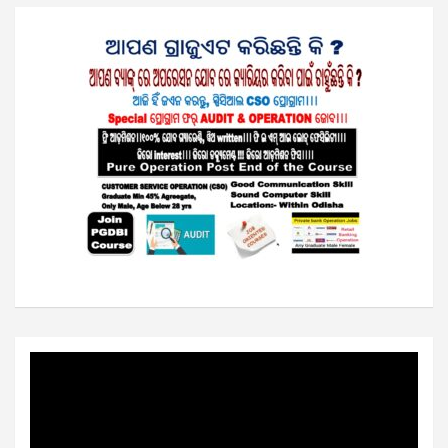
Video
Player