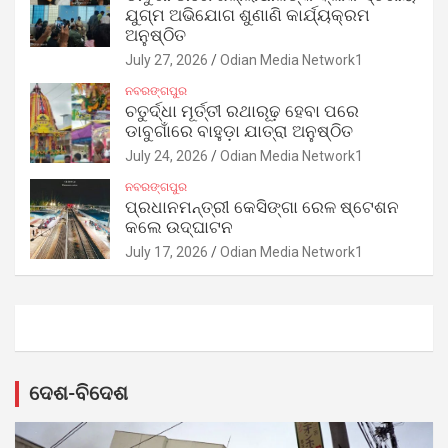
ଯୁଗ୍ମ ଅଭିଯୋଗ ଶୁଣାଣି କାର୍ଯ୍ୟକ୍ରମ
ଅନୁଷ୍ଠିତ
July 27, 2026
Odian Media Network1
ନବରଙ୍ଗପୁର
ଚତୁର୍ଦ୍ଧା ମୂର୍ତ୍ତୀ ରଥାରୂଢ଼ ହେବା ପରେ
ଡାବୁଗାଁରେ ବାହୁଡ଼ା ଯାତ୍ରା ଅନୁଷ୍ଠିତ
July 24, 2026
Odian Media Network1
ନବରଙ୍ଗପୁର
ପ୍ରଧାନମନ୍ତ୍ରୀ କେସିଙ୍ଗା ରେଳ ଷ୍ଟେଶନ
କଲେ ଉଦ୍‌ଘାଟନ
July 17, 2026
Odian Media Network1
ଦେଶ-ବିଦେଶ