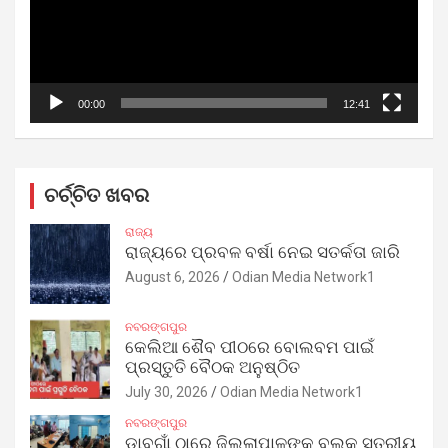
00:00
12:41
ଚର୍ଚ୍ଚିତ ଖବର
ରାଜ୍ୟ
ରାଜ୍ୟରେ ପ୍ରବଳ ବର୍ଷା ନେଇ ସତର୍କତା ଜାରି
August 6, 2026
Odian Media Network1
ନବରଙ୍ଗପୁର
କେଲିଆ ଶୈବ ପୀଠରେ ବୋଲବମ ପାଇଁ
ପ୍ରସ୍ତୁତି ବୈଠକ ଅନୁଷ୍ଠିତ
July 30, 2026
Odian Media Network1
ନବରଙ୍ଗପୁର
ଡାବୁଗାଁ ଠାରେ ଜିଲ୍ଲାପାଳଙ୍କ ବ୍ଲକ ସ୍ତରୀୟ