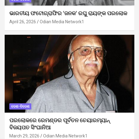
ଭାରତୀୟ ଫଟୋଗ୍ରାଫିର ‘ଜନକ’ ରଘୁ ରାୟଙ୍କ ପରଲୋକ
April 26, 2026
Odian Media Network1
ଦେଶ-ବିଦେଶ
ପରଲୋକରେ ରେମଣ୍ଡର ପୂର୍ବତନ ଚେୟାରମ୍ୟାନ୍
ବିଜୟପତ ସିଂଘାନିଆ
March 29, 2026
Odian Media Network1