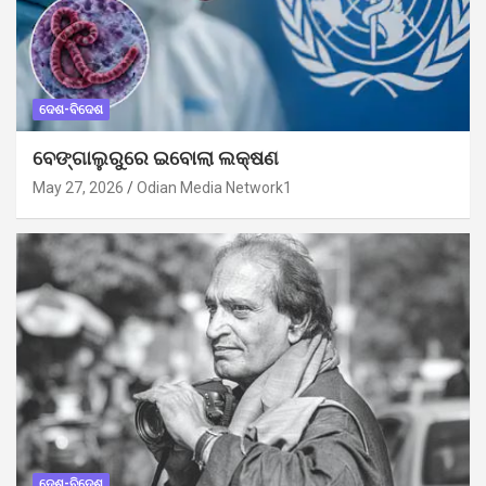
ଦେଶ-ବିଦେଶ
ବେଙ୍ଗାଲୁରୁରେ ଇବୋଲା ଲକ୍ଷଣ
May 27, 2026
Odian Media Network1
ଦେଶ-ବିଦେଶ