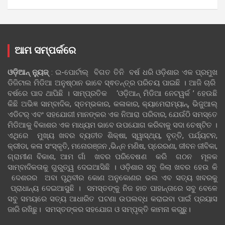
ଆମ ସମ୍ପର୍କରେ
ଓଡ଼ିଆନ୍‍ ନ୍ୟୁଜ୍‍
: ଇ-ପୋର୍ଟାଲ୍ ବିଗତ ତିନି ବର୍ଷ ଧରି ଓଡ଼ିଶାର ଏକ ପ୍ରମୁଖ
ଡିଜିଟାଲ ମିଡିଆ ଅନୁଷ୍ଠାନ ଭାବେ ସ୍ଵତନ୍ତ୍ର ପରିଚୟ ପାଇଛି । ଆଜି ଚାରି
ବର୍ଷରେ ପାଦ ଥାପିଛି । ସାମ୍ପ୍ରତିକ ‘ଓଡ଼ିଆନ୍‍ ମିଡିଆ ନେଟୱର୍କ ’ ହେଉଛି
କିଛି ଅଭିଜ୍ଞ ସାମ୍ବାଦିକ, ସ୍ତମ୍ଭକାର, କଳାକାର, କ୍ୟାମେରାମ୍ୟାନ୍, ଭିଜୁଆଲ୍
ଏଡିଟର୍ ଏବଂ ସହଯୋଗୀ ମାନଙ୍କର ଏକ ନିଆରା ପରିବାର, ଯେଉଁଠି ସମସ୍ତେ
ମିଡିଆକୁ ବିକାଶର ଏକ ମାଧ୍ୟମ ଭାବେ ଉପଯୋଗ କରିବାକୁ ସଦା ଚେଷ୍ଟିତ ।
ଏଥିରେ ମୁଖ୍ୟ ଖବର ବ୍ୟତୀତ ଶିକ୍ଷା, ସ୍ୱାସ୍ଥ୍ୟ, ବୃତ୍ତି, ପର୍ଯ୍ୟଟନ,
କ୍ରୀଡା, କଳା ସଂସ୍କୃତି, ମନୋରଞ୍ଜନ ,ଭିନ୍ନ ମଣିଷ, ପ୍ରେରଣା, ଜୀବନ ଜୀବିକା,
ଗ୍ରାମୀଣ ବିକାଶ, ଆମ ଗାଁ ଖବର ପରିବେଷଣ କରି ଗଠନ ମୂଳକ
ସାମ୍ବାଦିକତାକୁ ଗୁରୁତ୍ୱ ଦେଇଆସିଛି । ଓଡ଼ିଶାର ସବୁ ଜିଲା ଖବର ହେଉ କି
ଦେଶରର ଅବା ପୃଥିବୀର କୋଣ ଅନୁକୋଣର ଭଲ ଏବ ସତ୍ୟ ଖବରକୁ
ପ୍ରାଧାନ୍ୟ ଦେଇଆସୁଛି । ସମସ୍ତଙ୍କୁ ନିଜ ହାତ ପାହାନ୍ତାରେ ସବୁ ବେଳେ
ସବୁ ସମୟରେ ସତ୍ୟ ଆଧାରିତ ଘଟଣା ଉପଲବ୍ଧ କରାଇବା ପାଇଁ ପ୍ରୟାସ
ଜାରି ରଖିଛୁ। ସମସ୍ତଙ୍କର ସହଯୋଗ ଓ ସମ୍ପୃକ୍ତି କାମନା କରୁଛୁ।