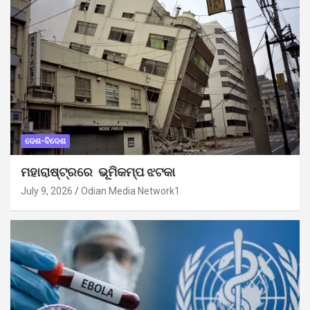
ଦେଶ-ବିଦେଶ
ମହାରାଷ୍ଟ୍ରରେ ଭୂମିକମ୍ପ ଝଟକା
July 9, 2026
Odian Media Network1