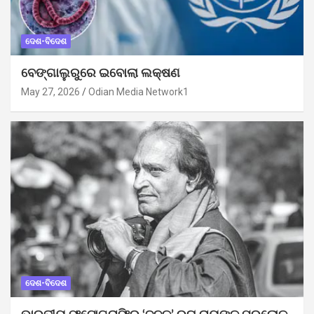
ଦେଶ-ବିଦେଶ
ବେଙ୍ଗାଲୁରୁରେ ଇବୋଲା ଲକ୍ଷଣ
May 27, 2026
Odian Media Network1
ଦେଶ-ବିଦେଶ