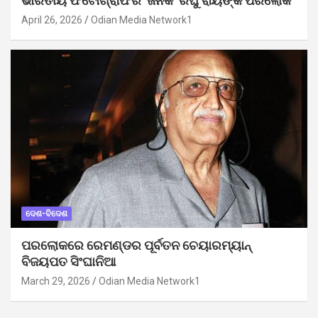
ଭାରତୀୟ ଫଟୋଗ୍ରାଫିର ‘ଜନକ’ ରଘୁ ରାୟଙ୍କ ପରଲୋକ
April 26, 2026
Odian Media Network1
ଦେଶ-ବିଦେଶ
ପରଲୋକରେ ରେମଣ୍ଡର ପୂର୍ବତନ ଚେୟାରମ୍ୟାନ୍
ବିଜୟପତ ସିଂଘାନିଆ
March 29, 2026
Odian Media Network1