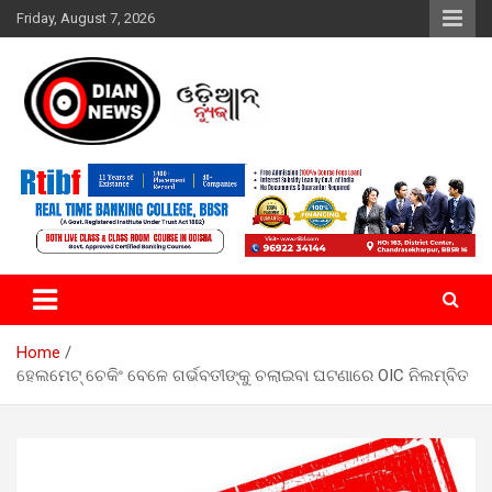
Skip
Friday, August 7, 2026
to
content
ସାରା ଦୁନିଆର ଖବର ଆପଣଙ୍କ ହାତମୁଠାରେ…
ଓଡିଆନ୍ ନ୍ୟୁଜ
Home
ହେଲମେଟ୍ ଚେକିଂ ବେଳେ ଗର୍ଭବତୀଙ୍କୁ ଚଲାଇବା ଘଟଣାରେ OIC ନିଲମ୍ବିତ