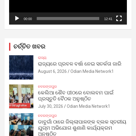
00:00
12:41
ଚର୍ଚ୍ଚିତ ଖବର
ରାଜ୍ୟ
ରାଜ୍ୟରେ ପ୍ରବଳ ବର୍ଷା ନେଇ ସତର୍କତା ଜାରି
August 6, 2026
Odian Media Network1
ନବରଙ୍ଗପୁର
କେଲିଆ ଶୈବ ପୀଠରେ ବୋଲବମ ପାଇଁ
ପ୍ରସ୍ତୁତି ବୈଠକ ଅନୁଷ୍ଠିତ
July 30, 2026
Odian Media Network1
ନବରଙ୍ଗପୁର
ଡାବୁଗାଁ ଠାରେ ଜିଲ୍ଲାପାଳଙ୍କ ବ୍ଲକ ସ୍ତରୀୟ
ଯୁଗ୍ମ ଅଭିଯୋଗ ଶୁଣାଣି କାର୍ଯ୍ୟକ୍ରମ
ଅନୁଷ୍ଠିତ