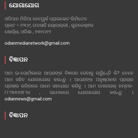
ଯୋଗାଯୋଗ
ଓଡିଆନ ମିଡିଆ ନେଟୱର୍କ ପ୍ରାଇଭେଟ ଲିମିଟେଡ
ପ୍ଲଟ – ୧୨୦୯, ଗଡସାହି ନୟାପଲ୍ଲୀ , ଭୁବନେଶ୍ଵର
ଖୋର୍ଦ୍ଧା, ଓଡିଶା , ୭୫୧୦୧୨
odianmedianetwork@gmail.com
ବିଜ୍ଞାପନ
ଆମ ଇ-ପୋର୍ଟାଲରେ ଆପଣଙ୍କ ବିଜ୍ଞାପନ ଦେବାକୁ ଚାହୁଁଛନ୍ତି କି? ତେବେ
ଆମ ସହିତ ଯୋଗାଯୋଗ କରନ୍ତୁ । ଆପଣଙ୍କ ଅନୁଷ୍ଠାନର ପ୍ରଚାର
ପ୍ରସାର କରିବାରେ ଆମେ ସହଯୋଗ କରିବୁ । ଆମ ମୋବାଇଲ୍ ନମ୍ବର-
୮୮୯୫୭୬୬୮୨୪ , ଇମେଲରେ ଯୋଗାଯୋଗ କରନ୍ତୁ ।
odiannews@gmail.com
ବିଜ୍ଞାପନ