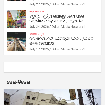
July 27, 2026
Odian Media Network1
ନବରଙ୍ଗପୁର
ଚତୁର୍ଦ୍ଧା ମୂର୍ତ୍ତୀ ରଥାରୂଢ଼ ହେବା ପରେ
ଡାବୁଗାଁରେ ବାହୁଡ଼ା ଯାତ୍ରା ଅନୁଷ୍ଠିତ
July 24, 2026
Odian Media Network1
ନବରଙ୍ଗପୁର
ପ୍ରଧାନମନ୍ତ୍ରୀ କେସିଙ୍ଗା ରେଳ ଷ୍ଟେଶନ
କଲେ ଉଦ୍‌ଘାଟନ
July 17, 2026
Odian Media Network1
ଦେଶ-ବିଦେଶ