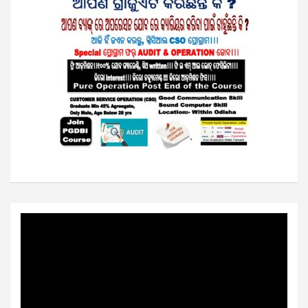
Video
Player