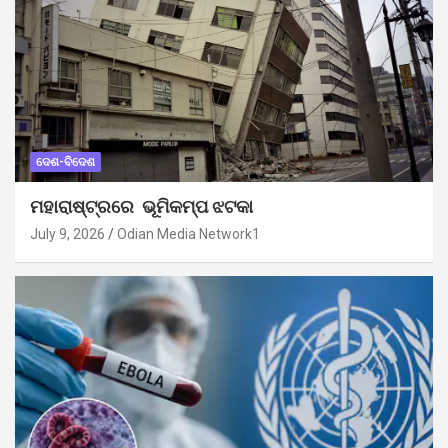
ଦେଶ-ବିଦେଶ
ମହାରାଷ୍ଟ୍ରରେ ଭୂମିକମ୍ପ ଝଟକା
July 9, 2026
Odian Media Network1