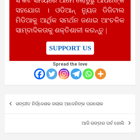
ସଂକଟ ସମୟରେ ଆମେ ଲୋଡୁଛୁ ଆପଣଙ୍କ
ସହଯୋଗ । ଓଡିଆନ୍ ନ୍ୟୁଜ ଡିଜିଟାଲ
ମିଡିଆକୁ ଆର୍ଥିକ ସମର୍ଥନ ଜଣାଇ ଆଂଚଳିକ
ସାମ୍ବାଦିକତାକୁ ଶକ୍ତିଶାଳୀ କରନ୍ତୁ |
SUPPORT US
Spread the love
Post
ସଙ୍ଗୀତ ନିର୍ଦ୍ଦେଶକ ଜଲାଲ ଆଦେନିଙ୍କ ପରଲୋକ
navigation
ଆଜି ରଙ୍ଗର ପର୍ବ ହୋଲି