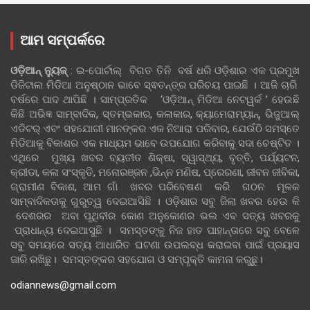
ଆମ ସମ୍ପର୍କରେ
ଓଡ଼ିଆନ୍‍ ନ୍ୟୁଜ୍‍
: ଇ-ପୋର୍ଟାଲ୍ ବିଗତ ତିନି ବର୍ଷ ଧରି ଓଡ଼ିଶାର ଏକ ପ୍ରମୁଖ
ଡିଜିଟାଲ ମିଡିଆ ଅନୁଷ୍ଠାନ ଭାବେ ସ୍ଵତନ୍ତ୍ର ପରିଚୟ ପାଇଛି । ଆଜି ଚାରି
ବର୍ଷରେ ପାଦ ଥାପିଛି । ସାମ୍ପ୍ରତିକ ‘ଓଡ଼ିଆନ୍‍ ମିଡିଆ ନେଟୱର୍କ ’ ହେଉଛି
କିଛି ଅଭିଜ୍ଞ ସାମ୍ବାଦିକ, ସ୍ତମ୍ଭକାର, କଳାକାର, କ୍ୟାମେରାମ୍ୟାନ୍, ଭିଜୁଆଲ୍
ଏଡିଟର୍ ଏବଂ ସହଯୋଗୀ ମାନଙ୍କର ଏକ ନିଆରା ପରିବାର, ଯେଉଁଠି ସମସ୍ତେ
ମିଡିଆକୁ ବିକାଶର ଏକ ମାଧ୍ୟମ ଭାବେ ଉପଯୋଗ କରିବାକୁ ସଦା ଚେଷ୍ଟିତ ।
ଏଥିରେ ମୁଖ୍ୟ ଖବର ବ୍ୟତୀତ ଶିକ୍ଷା, ସ୍ୱାସ୍ଥ୍ୟ, ବୃତ୍ତି, ପର୍ଯ୍ୟଟନ,
କ୍ରୀଡା, କଳା ସଂସ୍କୃତି, ମନୋରଞ୍ଜନ ,ଭିନ୍ନ ମଣିଷ, ପ୍ରେରଣା, ଜୀବନ ଜୀବିକା,
ଗ୍ରାମୀଣ ବିକାଶ, ଆମ ଗାଁ ଖବର ପରିବେଷଣ କରି ଗଠନ ମୂଳକ
ସାମ୍ବାଦିକତାକୁ ଗୁରୁତ୍ୱ ଦେଇଆସିଛି । ଓଡ଼ିଶାର ସବୁ ଜିଲା ଖବର ହେଉ କି
ଦେଶରର ଅବା ପୃଥିବୀର କୋଣ ଅନୁକୋଣର ଭଲ ଏବ ସତ୍ୟ ଖବରକୁ
ପ୍ରାଧାନ୍ୟ ଦେଇଆସୁଛି । ସମସ୍ତଙ୍କୁ ନିଜ ହାତ ପାହାନ୍ତାରେ ସବୁ ବେଳେ
ସବୁ ସମୟରେ ସତ୍ୟ ଆଧାରିତ ଘଟଣା ଉପଲବ୍ଧ କରାଇବା ପାଇଁ ପ୍ରୟାସ
ଜାରି ରଖିଛୁ। ସମସ୍ତଙ୍କର ସହଯୋଗ ଓ ସମ୍ପୃକ୍ତି କାମନା କରୁଛୁ।
odiannews@gmail.com