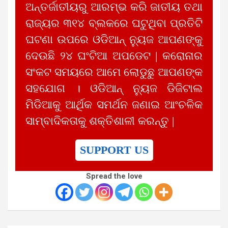
ଅନ୍ତର୍ଜାତୀୟରୁ ଆରମ୍ଭ କରି ଜାତୀୟ ତଥା
ରାଜ୍ୟର ୩୧୪ ବ୍ଲକରେ ଘଟୁଥିବା ପ୍ରତିଟି
ଘଟଣା ଉପରେ ଓଡିଆନ୍ ନ୍ୟୁଜ ଆପଣଙ୍କୁ
ଦେଉଛି ୨୪ ଘଂଟିଆ ଅପଡେଟ | କରୋନାର
ସଂକଟ ସମୟରେ ଆମେ ଲୋଡୁଛୁ ଆପଣଙ୍କ
ସହଯୋଗ । ଓଡିଆନ୍ ନ୍ୟୁଜ ଡିଜିଟାଲ
ମିଡିଆକୁ ଆର୍ଥିକ ସମର୍ଥନ ଜଣାଇ ଆଂଚଳିକ
ସାମ୍ବାଦିକତାକୁ ଶକ୍ତିଶାଳୀ କରନ୍ତୁ |
SUPPORT US
Spread the love