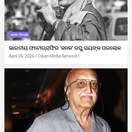
ଦେଶ-ବିଦେଶ
ଭାରତୀୟ ଫଟୋଗ୍ରାଫିର ‘ଜନକ’ ରଘୁ ରାୟଙ୍କ ପରଲୋକ
April 26, 2026
Odian Media Network1