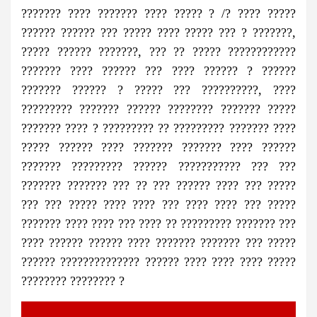
??????? ???? ??????? ???? ????? ? /? ???? ?????
?????? ?????? ??? ????? ???? ????? ??? ? ???????,
????? ?????? ???????, ??? ?? ????? ????????????
??????? ???? ?????? ??? ???? ?????? ? ??????
??????? ?????? ? ????? ??? ??????????, ????
????????? ??????? ?????? ???????? ??????? ?????
??????? ???? ? ????????? ?? ????????? ??????? ????
????? ?????? ???? ??????? ??????? ???? ??????
??????? ????????? ?????? ??????????? ??? ???
??????? ??????? ??? ?? ??? ?????? ???? ??? ?????
??? ??? ????? ???? ???? ??? ???? ???? ??? ?????
??????? ???? ???? ??? ???? ?? ????????? ??????? ???
???? ?????? ?????? ???? ??????? ??????? ??? ?????
?????? ?????????????? ?????? ???? ???? ???? ?????
???????? ???????? ?