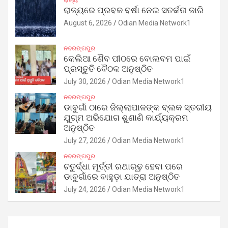
ରାଜ୍ୟରେ ପ୍ରବଳ ବର୍ଷା ନେଇ ସତର୍କତା ଜାରି
August 6, 2026
Odian Media Network1
ନବରଙ୍ଗପୁର
କେଲିଆ ଶୈବ ପୀଠରେ ବୋଲବମ ପାଇଁ
ପ୍ରସ୍ତୁତି ବୈଠକ ଅନୁଷ୍ଠିତ
July 30, 2026
Odian Media Network1
ନବରଙ୍ଗପୁର
ଡାବୁଗାଁ ଠାରେ ଜିଲ୍ଲାପାଳଙ୍କ ବ୍ଲକ ସ୍ତରୀୟ
ଯୁଗ୍ମ ଅଭିଯୋଗ ଶୁଣାଣି କାର୍ଯ୍ୟକ୍ରମ
ଅନୁଷ୍ଠିତ
July 27, 2026
Odian Media Network1
ନବରଙ୍ଗପୁର
ଚତୁର୍ଦ୍ଧା ମୂର୍ତ୍ତୀ ରଥାରୂଢ଼ ହେବା ପରେ
ଡାବୁଗାଁରେ ବାହୁଡ଼ା ଯାତ୍ରା ଅନୁଷ୍ଠିତ
July 24, 2026
Odian Media Network1