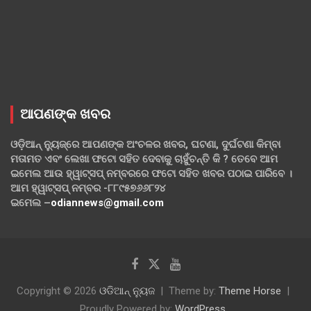
ଆପଣଙ୍କ ଖବର
ଓଡ଼ିଆନ୍ ନ୍ୟୁଜ୍‌ରେ ଆପଣଙ୍କ ଅଂଚଳର ଖବର, ଘଟଣା, ଦୁର୍ଘଟଣା କିମ୍ବା
ମତାମତ ଏବଂ ଲେଖା ଫଟୋ ସହିତ ଦେବାକୁ ଚାହୁଁଚନ୍ତି କି ? ତେବେ ଆମ
ଇମେଲ ଆଉ ହ୍ୱାଟ୍‌ସପ୍ ନମ୍ବରରେ ଫଟୋ ସହିତ ଖବର ପଠାଇ ପାରିବେ ।
ଆମ ହ୍ୱାଟ୍‌ସପ୍ ନମ୍ବର -୮୮୯୫୭୬୬୮୨୪
ଇମେଲ –
odiannews@gmail.com
Copyright © 2026
ଓଡିଆନ୍ ନ୍ୟୁଜ
Theme by:
Theme Horse
Proudly Powered by:
WordPress