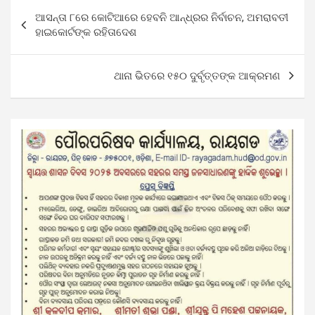
Post
ଆସନ୍ତା ୮ରେ କୋଟିଆରେ ହେବନି ଆନ୍ଧ୍ରର ନିର୍ବାଚନ, ଅମରାବତୀ
navigation
ହାଇକୋର୍ଟଙ୍କ ରହିତାଦେଶ
ଥାନା ଭିତରେ ୧୫୦ ଦୁର୍ବୃତ୍ତଙ୍କ ଆକ୍ରମଣ