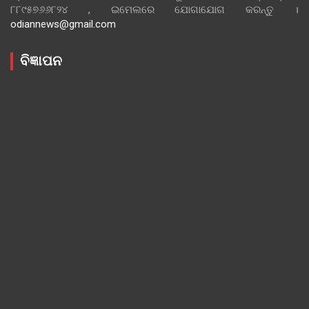
୮୮୯୫୭୬୬୮୨୪ , ଇମେଲରେ ଯୋଗାଯୋଗ କରନ୍ତୁ ।
odiannews@gmail.com
ବିଜ୍ଞାପନ