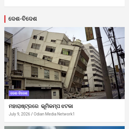
ଦେଶ-ବିଦେଶ
ଦେଶ-ବିଦେଶ
ମହାରାଷ୍ଟ୍ରରେ ଭୂମିକମ୍ପ ଝଟକା
July 9, 2026
Odian Media Network1