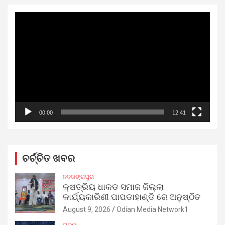
Video
Player
00:00
12:41
ଚର୍ଚ୍ଚିତ ଖବର
ନବରଙ୍ଗପୁର
କ୍ଷତ୍ରିୟ ଧାକଡ ସମାଜ ଜିଲ୍ଲା
କାର୍ଯ୍ୟକାରିଣୀ ପାପଡାହାଣ୍ଡି ରେ ଅନୁଷ୍ଠିତ
August 9, 2026
Odian Media Network1
ରାଜ୍ୟ