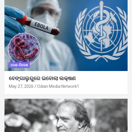
ଦେଶ-ବିଦେଶ
ବେଙ୍ଗାଲୁରୁରେ ଇବୋଲା ଲକ୍ଷଣ
May 27, 2026
Odian Media Network1