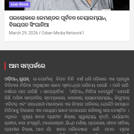
ଦେଶ-ବିଦେଶ
ପରଲୋକରେ ରେମଣ୍ଡର ପୂର୍ବତନ ଚେୟାରମ୍ୟାନ୍
ବିଜୟପତ ସିଂଘାନିଆ
March 29, 2026
Odian Media Network1
ଆମ ସମ୍ପର୍କରେ
ଓଡ଼ିଆନ୍‍ ନ୍ୟୁଜ୍‍
: ଇ-ପୋର୍ଟାଲ୍ ବିଗତ ତିନି ବର୍ଷ ଧରି ଓଡ଼ିଶାର ଏକ ପ୍ରମୁଖ
ଡିଜିଟାଲ ମିଡିଆ ଅନୁଷ୍ଠାନ ଭାବେ ସ୍ଵତନ୍ତ୍ର ପରିଚୟ ପାଇଛି । ଆଜି ଚାରି
ବର୍ଷରେ ପାଦ ଥାପିଛି । ସାମ୍ପ୍ରତିକ ‘ଓଡ଼ିଆନ୍‍ ମିଡିଆ ନେଟୱର୍କ ’ ହେଉଛି
କିଛି ଅଭିଜ୍ଞ ସାମ୍ବାଦିକ, ସ୍ତମ୍ଭକାର, କଳାକାର, କ୍ୟାମେରାମ୍ୟାନ୍, ଭିଜୁଆଲ୍
ଏଡିଟର୍ ଏବଂ ସହଯୋଗୀ ମାନଙ୍କର ଏକ ନିଆରା ପରିବାର, ଯେଉଁଠି ସମସ୍ତେ
ମିଡିଆକୁ ବିକାଶର ଏକ ମାଧ୍ୟମ ଭାବେ ଉପଯୋଗ କରିବାକୁ ସଦା ଚେଷ୍ଟିତ ।
ଏଥିରେ ମୁଖ୍ୟ ଖବର ବ୍ୟତୀତ ଶିକ୍ଷା, ସ୍ୱାସ୍ଥ୍ୟ, ବୃତ୍ତି, ପର୍ଯ୍ୟଟନ,
କ୍ରୀଡା, କଳା ସଂସ୍କୃତି, ମନୋରଞ୍ଜନ ,ଭିନ୍ନ ମଣିଷ, ପ୍ରେରଣା, ଜୀବନ ଜୀବିକା,
ଗ୍ରାମୀଣ ବିକାଶ, ଆମ ଗାଁ ଖବର ପରିବେଷଣ କରି ଗଠନ ମୂଳକ