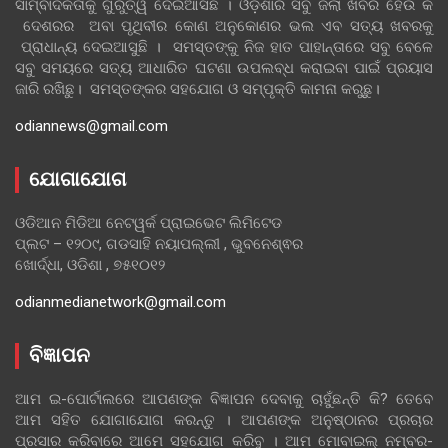
ସାମ୍ବାଦିକତାକୁ ଗୁରୁତ୍ୱ ଦେଇଆସିଛି । ଓଡ଼ିଶାର ସବୁ ଜିଲା ଖବର ହେଉ କି
ଦେଶରର ଅବା ପୃଥିବୀର କୋଣ ଅନୁକୋଣର ଭଲ ଏବ ସତ୍ୟ ଖବରକୁ
ପ୍ରାଧାନ୍ୟ ଦେଇଆସୁଛି । ସମସ୍ତଙ୍କୁ ନିଜ ହାତ ପାହାନ୍ତାରେ ସବୁ ବେଳେ
ସବୁ ସମୟରେ ସତ୍ୟ ଆଧାରିତ ଘଟଣା ଉପଲବ୍ଧ କରାଇବା ପାଇଁ ପ୍ରୟାସ
ଜାରି ରଖିଛୁ। ସମସ୍ତଙ୍କର ସହଯୋଗ ଓ ସମ୍ପୃକ୍ତି କାମନା କରୁଛୁ।
odiannews@gmail.com
ଯୋଗାଯୋଗ
ଓଡିଆନ ମିଡିଆ ନେଟୱର୍କ ପ୍ରାଇଭେଟ ଲିମିଟେଡ
ପ୍ଲଟ – ୧୨୦୯, ଗଡସାହି ନୟାପଲ୍ଲୀ , ଭୁବନେଶ୍ଵର
ଖୋର୍ଦ୍ଧା, ଓଡିଶା , ୭୫୧୦୧୨
odianmedianetwork@gmail.com
ବିଜ୍ଞାପନ
ଆମ ଇ-ପୋର୍ଟାଲରେ ଆପଣଙ୍କ ବିଜ୍ଞାପନ ଦେବାକୁ ଚାହୁଁଛନ୍ତି କି? ତେବେ
ଆମ ସହିତ ଯୋଗାଯୋଗ କରନ୍ତୁ । ଆପଣଙ୍କ ଅନୁଷ୍ଠାନର ପ୍ରଚାର
ପ୍ରସାର କରିବାରେ ଆମେ ସହଯୋଗ କରିବୁ । ଆମ ମୋବାଇଲ୍ ନମ୍ବର-