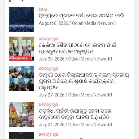
ରାଜ୍ୟ
ରାଜ୍ୟରେ ପ୍ରବଳ ବର୍ଷା ନେଇ ସତର୍କତା ଜାରି
August 6, 2026
Odian Media Network1
ନବରଙ୍ଗପୁର
କେଲିଆ ଶୈବ ପୀଠରେ ବୋଲବମ ପାଇଁ
ପ୍ରସ୍ତୁତି ବୈଠକ ଅନୁଷ୍ଠିତ
July 30, 2026
Odian Media Network1
ନବରଙ୍ଗପୁର
ଡାବୁଗାଁ ଠାରେ ଜିଲ୍ଲାପାଳଙ୍କ ବ୍ଲକ ସ୍ତରୀୟ
ଯୁଗ୍ମ ଅଭିଯୋଗ ଶୁଣାଣି କାର୍ଯ୍ୟକ୍ରମ
ଅନୁଷ୍ଠିତ
July 27, 2026
Odian Media Network1
ନବରଙ୍ଗପୁର
ଚତୁର୍ଦ୍ଧା ମୂର୍ତ୍ତୀ ରଥାରୂଢ଼ ହେବା ପରେ
ଡାବୁଗାଁରେ ବାହୁଡ଼ା ଯାତ୍ରା ଅନୁଷ୍ଠିତ
July 24, 2026
Odian Media Network1
ନବରଙ୍ଗପୁର