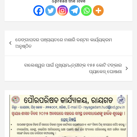
Spread the love
Post
ଡେଙ୍ଗାପଦର ପଞ୍ଚାୟତରେ ମଶାରି ବଣ୍ଟନ କାର୍ଯ୍ୟକ୍ରମ
navigation
ଅନୁଷ୍ଠିତ
ବାଲେଶ୍ୱର ପାଇଁ ମୁଖ୍ୟମନ୍ତ୍ରୀଙ୍କ ୧୫୫ କୋଟି ଟଙ୍କାର
ପ୍ୟାକେଜ୍ ଘୋଷଣା