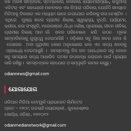
କିଛି ଅଭିଜ୍ଞ ସାମ୍ବାଦିକ, ସ୍ତମ୍ଭକାର, କଳାକାର, କ୍ୟାମେରାମ୍ୟାନ୍, ଭିଜୁଆଲ୍
ଏଡିଟର୍ ଏବଂ ସହଯୋଗୀ ମାନଙ୍କର ଏକ ନିଆରା ପରିବାର, ଯେଉଁଠି ସମସ୍ତେ
ମିଡିଆକୁ ବିକାଶର ଏକ ମାଧ୍ୟମ ଭାବେ ଉପଯୋଗ କରିବାକୁ ସଦା ଚେଷ୍ଟିତ ।
ଏଥିରେ ମୁଖ୍ୟ ଖବର ବ୍ୟତୀତ ଶିକ୍ଷା, ସ୍ୱାସ୍ଥ୍ୟ, ବୃତ୍ତି, ପର୍ଯ୍ୟଟନ,
କ୍ରୀଡା, କଳା ସଂସ୍କୃତି, ମନୋରଞ୍ଜନ ,ଭିନ୍ନ ମଣିଷ, ପ୍ରେରଣା, ଜୀବନ ଜୀବିକା,
ଗ୍ରାମୀଣ ବିକାଶ, ଆମ ଗାଁ ଖବର ପରିବେଷଣ କରି ଗଠନ ମୂଳକ
ସାମ୍ବାଦିକତାକୁ ଗୁରୁତ୍ୱ ଦେଇଆସିଛି । ଓଡ଼ିଶାର ସବୁ ଜିଲା ଖବର ହେଉ କି
ଦେଶରର ଅବା ପୃଥିବୀର କୋଣ ଅନୁକୋଣର ଭଲ ଏବ ସତ୍ୟ ଖବରକୁ
ପ୍ରାଧାନ୍ୟ ଦେଇଆସୁଛି । ସମସ୍ତଙ୍କୁ ନିଜ ହାତ ପାହାନ୍ତାରେ ସବୁ ବେଳେ
ସବୁ ସମୟରେ ସତ୍ୟ ଆଧାରିତ ଘଟଣା ଉପଲବ୍ଧ କରାଇବା ପାଇଁ ପ୍ରୟାସ
ଜାରି ରଖିଛୁ। ସମସ୍ତଙ୍କର ସହଯୋଗ ଓ ସମ୍ପୃକ୍ତି କାମନା କରୁଛୁ।
odiannews@gmail.com
ଯୋଗାଯୋଗ
ଓଡିଆନ ମିଡିଆ ନେଟୱର୍କ ପ୍ରାଇଭେଟ ଲିମିଟେଡ
ପ୍ଲଟ – ୧୨୦୯, ଗଡସାହି ନୟାପଲ୍ଲୀ , ଭୁବନେଶ୍ଵର
ଖୋର୍ଦ୍ଧା, ଓଡିଶା , ୭୫୧୦୧୨
odianmedianetwork@gmail.com