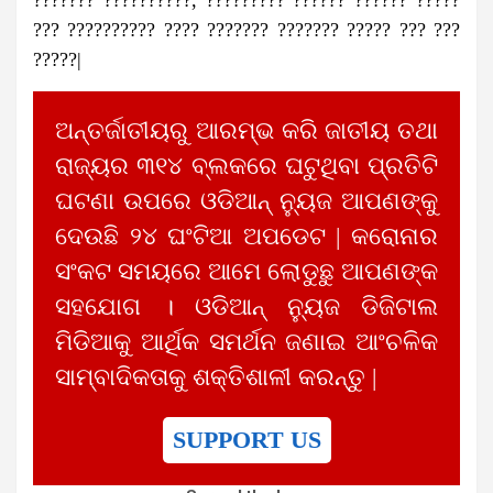
??? ?????????? ???? ??????? ??????? ????? ??? ???
?????|
ଅନ୍ତର୍ଜାତୀୟରୁ ଆରମ୍ଭ କରି ଜାତୀୟ ତଥା
ରାଜ୍ୟର ୩୧୪ ବ୍ଲକରେ ଘଟୁଥିବା ପ୍ରତିଟି
ଘଟଣା ଉପରେ ଓଡିଆନ୍ ନ୍ୟୁଜ ଆପଣଙ୍କୁ
ଦେଉଛି ୨୪ ଘଂଟିଆ ଅପଡେଟ | କରୋନାର
ସଂକଟ ସମୟରେ ଆମେ ଲୋଡୁଛୁ ଆପଣଙ୍କ
ସହଯୋଗ । ଓଡିଆନ୍ ନ୍ୟୁଜ ଡିଜିଟାଲ
ମିଡିଆକୁ ଆର୍ଥିକ ସମର୍ଥନ ଜଣାଇ ଆଂଚଳିକ
ସାମ୍ବାଦିକତାକୁ ଶକ୍ତିଶାଳୀ କରନ୍ତୁ |
SUPPORT US