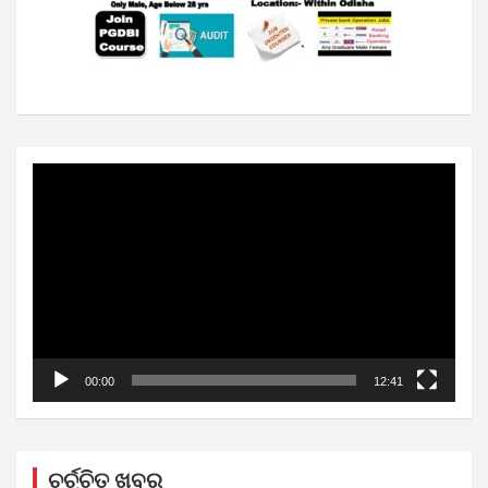
Video
Player
00:00
12:41
ଚର୍ଚ୍ଚିତ ଖବର