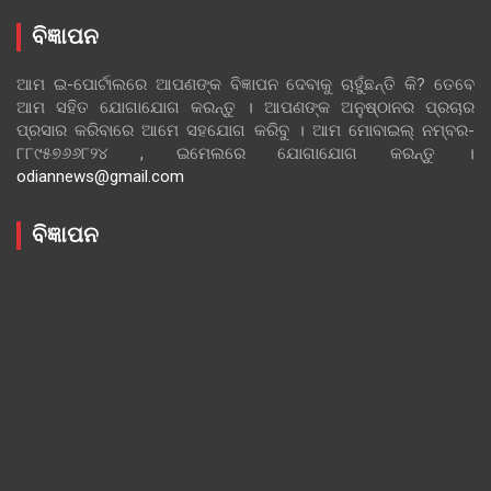
ବିଜ୍ଞାପନ
ଆମ ଇ-ପୋର୍ଟାଲରେ ଆପଣଙ୍କ ବିଜ୍ଞାପନ ଦେବାକୁ ଚାହୁଁଛନ୍ତି କି? ତେବେ
ଆମ ସହିତ ଯୋଗାଯୋଗ କରନ୍ତୁ । ଆପଣଙ୍କ ଅନୁଷ୍ଠାନର ପ୍ରଚାର
ପ୍ରସାର କରିବାରେ ଆମେ ସହଯୋଗ କରିବୁ । ଆମ ମୋବାଇଲ୍ ନମ୍ବର-
୮୮୯୫୭୬୬୮୨୪ , ଇମେଲରେ ଯୋଗାଯୋଗ କରନ୍ତୁ ।
odiannews@gmail.com
ବିଜ୍ଞାପନ