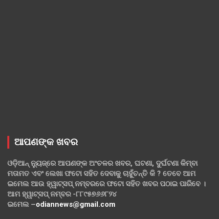
ଆପଣଙ୍କ ଖବର
ଓଡ଼ିଆନ୍ ନ୍ୟୁଜ୍‌ରେ ଆପଣଙ୍କ ଅଂଚଳର ଖବର, ଘଟଣା, ଦୁର୍ଘଟଣା କିମ୍ବା
ମତାମତ ଏବଂ ଲେଖା ଫଟୋ ସହିତ ଦେବାକୁ ଚାହୁଁଚନ୍ତି କି ? ତେବେ ଆମ
ଇମେଲ ଆଉ ହ୍ୱାଟ୍‌ସପ୍ ନମ୍ବରରେ ଫଟୋ ସହିତ ଖବର ପଠାଇ ପାରିବେ ।
ଆମ ହ୍ୱାଟ୍‌ସପ୍ ନମ୍ବର -୮୮୯୫୭୬୬୮୨୪
ଇମେଲ –
odiannews@gmail.com