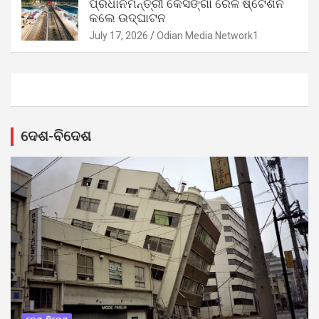
ପ୍ରଧାନମନ୍ତ୍ରୀ କେସିଙ୍ଗା ରେଳ ଷ୍ଟେଶନ
କଲେ ଉଦ୍‌ଘାଟନ
July 17, 2026
Odian Media Network1
ଦେଶ-ବିଦେଶ