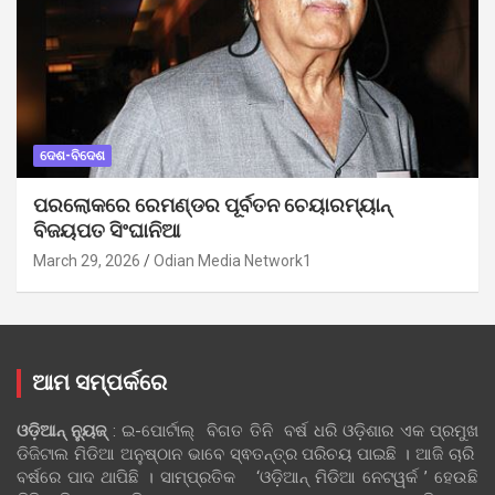
ଦେଶ-ବିଦେଶ
ପରଲୋକରେ ରେମଣ୍ଡର ପୂର୍ବତନ ଚେୟାରମ୍ୟାନ୍
ବିଜୟପତ ସିଂଘାନିଆ
March 29, 2026
Odian Media Network1
ଆମ ସମ୍ପର୍କରେ
ଓଡ଼ିଆନ୍‍ ନ୍ୟୁଜ୍‍
: ଇ-ପୋର୍ଟାଲ୍ ବିଗତ ତିନି ବର୍ଷ ଧରି ଓଡ଼ିଶାର ଏକ ପ୍ରମୁଖ
ଡିଜିଟାଲ ମିଡିଆ ଅନୁଷ୍ଠାନ ଭାବେ ସ୍ଵତନ୍ତ୍ର ପରିଚୟ ପାଇଛି । ଆଜି ଚାରି
ବର୍ଷରେ ପାଦ ଥାପିଛି । ସାମ୍ପ୍ରତିକ ‘ଓଡ଼ିଆନ୍‍ ମିଡିଆ ନେଟୱର୍କ ’ ହେଉଛି