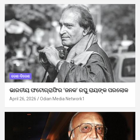
ଦେଶ-ବିଦେଶ
ଭାରତୀୟ ଫଟୋଗ୍ରାଫିର ‘ଜନକ’ ରଘୁ ରାୟଙ୍କ ପରଲୋକ
April 26, 2026
Odian Media Network1