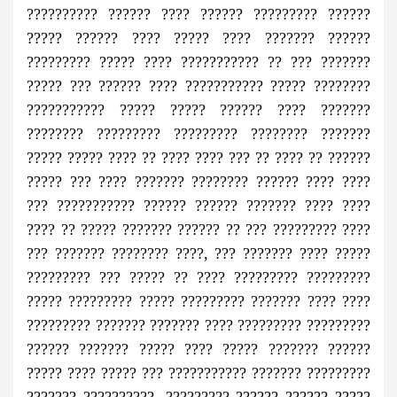
?????????? ?????? ???? ?????? ????????? ??????
????? ?????? ???? ????? ???? ??????? ??????
????????? ????? ???? ??????????? ?? ??? ???????
????? ??? ?????? ???? ??????????? ????? ????????
??????????? ????? ????? ?????? ???? ???????
???????? ????????? ????????? ???????? ???????
????? ????? ???? ?? ???? ???? ??? ?? ???? ?? ??????
????? ??? ???? ??????? ???????? ?????? ???? ????
??? ??????????? ?????? ?????? ??????? ???? ????
???? ?? ????? ??????? ?????? ?? ??? ????????? ????
??? ??????? ???????? ????, ??? ??????? ???? ?????
????????? ??? ????? ?? ???? ????????? ?????????
????? ????????? ????? ????????? ??????? ???? ????
????????? ??????? ??????? ???? ????????? ?????????
?????? ??????? ????? ???? ????? ??????? ??????
????? ???? ????? ??? ??????????? ??????? ?????????
??????? ??????????, ????????? ?????? ?????? ?????