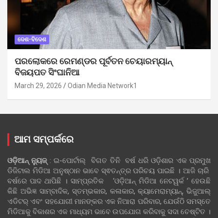
ଦେଶ-ବିଦେଶ
ପରଲୋକରେ ରେମଣ୍ଡର ପୂର୍ବତନ ଚେୟାରମ୍ୟାନ୍
ବିଜୟପତ ସିଂଘାନିଆ
March 29, 2026
Odian Media Network1
ଆମ ସମ୍ପର୍କରେ
ଓଡ଼ିଆନ୍‍ ନ୍ୟୁଜ୍‍
: ଇ-ପୋର୍ଟାଲ୍ ବିଗତ ତିନି ବର୍ଷ ଧରି ଓଡ଼ିଶାର ଏକ ପ୍ରମୁଖ
ଡିଜିଟାଲ ମିଡିଆ ଅନୁଷ୍ଠାନ ଭାବେ ସ୍ଵତନ୍ତ୍ର ପରିଚୟ ପାଇଛି । ଆଜି ଚାରି
ବର୍ଷରେ ପାଦ ଥାପିଛି । ସାମ୍ପ୍ରତିକ ‘ଓଡ଼ିଆନ୍‍ ମିଡିଆ ନେଟୱର୍କ ’ ହେଉଛି
କିଛି ଅଭିଜ୍ଞ ସାମ୍ବାଦିକ, ସ୍ତମ୍ଭକାର, କଳାକାର, କ୍ୟାମେରାମ୍ୟାନ୍, ଭିଜୁଆଲ୍
ଏଡିଟର୍ ଏବଂ ସହଯୋଗୀ ମାନଙ୍କର ଏକ ନିଆରା ପରିବାର, ଯେଉଁଠି ସମସ୍ତେ
ମିଡିଆକୁ ବିକାଶର ଏକ ମାଧ୍ୟମ ଭାବେ ଉପଯୋଗ କରିବାକୁ ସଦା ଚେଷ୍ଟିତ ।