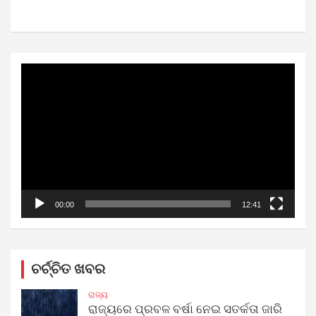
Video
Player
00:00
12:41
ଚର୍ଚ୍ଚିତ ଖବର
ରାଜ୍ୟ
ରାଜ୍ୟରେ ପ୍ରବଳ ବର୍ଷା ନେଇ ସତର୍କତା ଜାରି