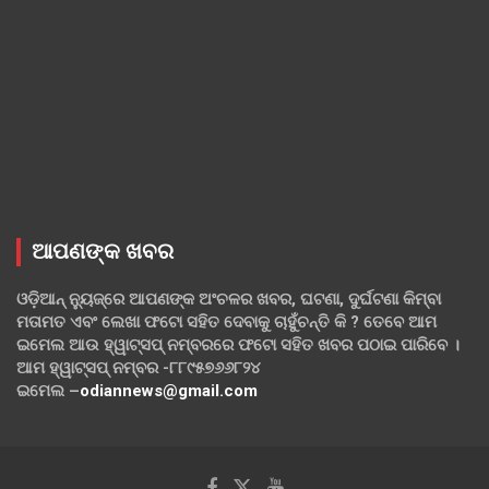
ଆପଣଙ୍କ ଖବର
ଓଡ଼ିଆନ୍ ନ୍ୟୁଜ୍‌ରେ ଆପଣଙ୍କ ଅଂଚଳର ଖବର, ଘଟଣା, ଦୁର୍ଘଟଣା କିମ୍ବା
ମତାମତ ଏବଂ ଲେଖା ଫଟୋ ସହିତ ଦେବାକୁ ଚାହୁଁଚନ୍ତି କି ? ତେବେ ଆମ
ଇମେଲ ଆଉ ହ୍ୱାଟ୍‌ସପ୍ ନମ୍ବରରେ ଫଟୋ ସହିତ ଖବର ପଠାଇ ପାରିବେ ।
ଆମ ହ୍ୱାଟ୍‌ସପ୍ ନମ୍ବର -୮୮୯୫୭୬୬୮୨୪
ଇମେଲ –
odiannews@gmail.com