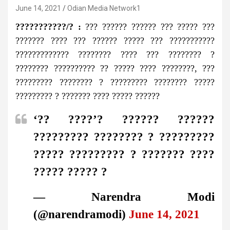
June 14, 2021
Odian Media Network1
???????????/? :
??? ?????? ?????? ??? ????? ???
??????? ???? ??? ?????? ????? ??? ???????????
????????????? ???????? ???? ??? ???????? ?
???????? ?????????? ?? ????? ???? ????????, ???
????????? ???????? ? ????????? ???????? ?????
????????? ? ??????? ???? ????? ??????
‘?? ????’? ?????? ??????
????????? ???????? ? ?????????
????? ????????? ? ??????? ????
????? ????? ?
— Narendra Modi
(@narendramodi)
June 14, 2021