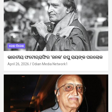
ଦେଶ-ବିଦେଶ
ଭାରତୀୟ ଫଟୋଗ୍ରାଫିର ‘ଜନକ’ ରଘୁ ରାୟଙ୍କ ପରଲୋକ
April 26, 2026
Odian Media Network1