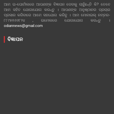
ଆମ ଇ-ପୋର୍ଟାଲରେ ଆପଣଙ୍କ ବିଜ୍ଞାପନ ଦେବାକୁ ଚାହୁଁଛନ୍ତି କି? ତେବେ
ଆମ ସହିତ ଯୋଗାଯୋଗ କରନ୍ତୁ । ଆପଣଙ୍କ ଅନୁଷ୍ଠାନର ପ୍ରଚାର
ପ୍ରସାର କରିବାରେ ଆମେ ସହଯୋଗ କରିବୁ । ଆମ ମୋବାଇଲ୍ ନମ୍ବର-
୮୮୯୫୭୬୬୮୨୪ , ଇମେଲରେ ଯୋଗାଯୋଗ କରନ୍ତୁ ।
odiannews@gmail.com
ବିଜ୍ଞାପନ