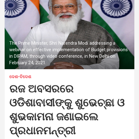
The Prime Minister, Shri Narendra Modi addressing a
webinar on effective implementation of Budget provisions
in DIPAM, through video conference, in New Delhi on
February 24, 2021.
ଦେଶ-ବିଦେଶ
ରଜ ଅବସରରେ
ଓଡିଶାବାସୀଙ୍କୁ ଶୁଭେଚ୍ଛା ଓ
ଶୁଭକାମନା ଜଣାଇଲେ
ପ୍ରଧାନମନ୍ତ୍ରୀ