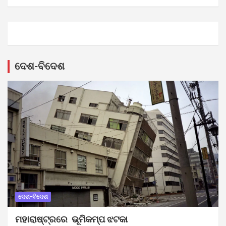
ଦେଶ-ବିଦେଶ
ଦେଶ-ବିଦେଶ
ମହାରାଷ୍ଟ୍ରରେ ଭୂମିକମ୍ପ ଝଟକା