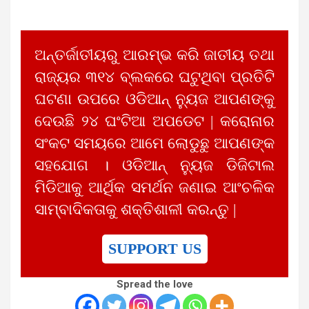
ଅନ୍ତର୍ଜାତୀୟରୁ ଆରମ୍ଭ କରି ଜାତୀୟ ତଥା
ରାଜ୍ୟର ୩୧୪ ବ୍ଲକରେ ଘଟୁଥିବା ପ୍ରତିଟି
ଘଟଣା ଉପରେ ଓଡିଆନ୍ ନ୍ୟୁଜ ଆପଣଙ୍କୁ
ଦେଉଛି ୨୪ ଘଂଟିଆ ଅପଡେଟ | କରୋନାର
ସଂକଟ ସମୟରେ ଆମେ ଲୋଡୁଛୁ ଆପଣଙ୍କ
ସହଯୋଗ । ଓଡିଆନ୍ ନ୍ୟୁଜ ଡିଜିଟାଲ
ମିଡିଆକୁ ଆର୍ଥିକ ସମର୍ଥନ ଜଣାଇ ଆଂଚଳିକ
ସାମ୍ବାଦିକତାକୁ ଶକ୍ତିଶାଳୀ କରନ୍ତୁ |
SUPPORT US
Spread the love