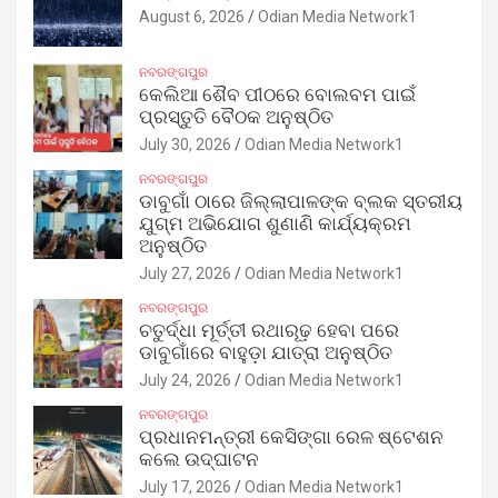
August 6, 2026
Odian Media Network1
ନବରଙ୍ଗପୁର
କେଲିଆ ଶୈବ ପୀଠରେ ବୋଲବମ ପାଇଁ
ପ୍ରସ୍ତୁତି ବୈଠକ ଅନୁଷ୍ଠିତ
July 30, 2026
Odian Media Network1
ନବରଙ୍ଗପୁର
ଡାବୁଗାଁ ଠାରେ ଜିଲ୍ଲାପାଳଙ୍କ ବ୍ଲକ ସ୍ତରୀୟ
ଯୁଗ୍ମ ଅଭିଯୋଗ ଶୁଣାଣି କାର୍ଯ୍ୟକ୍ରମ
ଅନୁଷ୍ଠିତ
July 27, 2026
Odian Media Network1
ନବରଙ୍ଗପୁର
ଚତୁର୍ଦ୍ଧା ମୂର୍ତ୍ତୀ ରଥାରୂଢ଼ ହେବା ପରେ
ଡାବୁଗାଁରେ ବାହୁଡ଼ା ଯାତ୍ରା ଅନୁଷ୍ଠିତ
July 24, 2026
Odian Media Network1
ନବରଙ୍ଗପୁର
ପ୍ରଧାନମନ୍ତ୍ରୀ କେସିଙ୍ଗା ରେଳ ଷ୍ଟେଶନ
କଲେ ଉଦ୍‌ଘାଟନ
July 17, 2026
Odian Media Network1