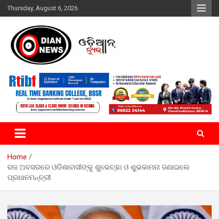
Skip
Thursday, August 6, 2026
to
content
ସାରା ଦୁନିଆର ଖବର ଆପଣଙ୍କ ହାତମୁଠାରେ…
ଓଡିଆନ୍ ନ୍ୟୁଜ
Home
ରଜ ଅବସରରେ ଓଡିଶାବାସୀଙ୍କୁ ଶୁଭେଚ୍ଛା ଓ ଶୁଭକାମନା ଜଣାଇଲେ
ପ୍ରଧାନମନ୍ତ୍ରୀ