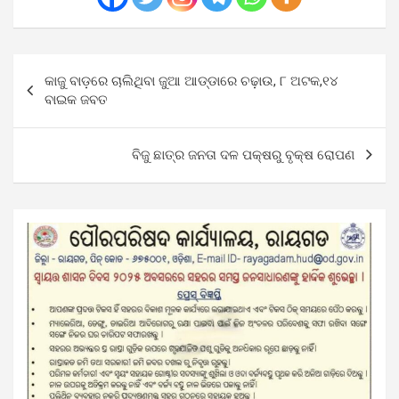
Post
କାଜୁ ବାଡ଼ରେ ଚାଲିଥିବା ଜୁଆ ଆଡ୍ଡାରେ ଚଢ଼ାଉ, ୮ ଅଟକ,୧୪
navigation
ବାଇକ ଜବତ
ବିଜୁ ଛାତ୍ର ଜନତା ଦଳ ପକ୍ଷରୁ ବୃକ୍ଷ ରୋପଣ