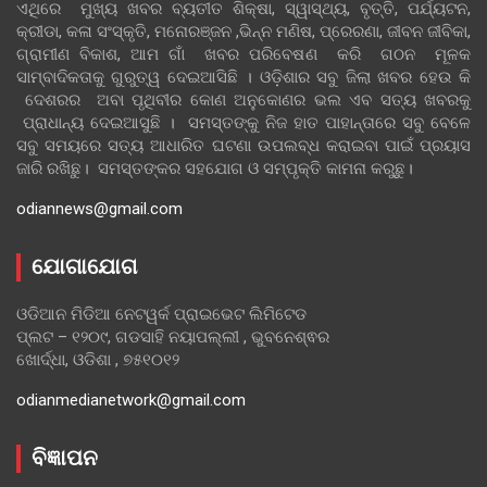
ଏଥିରେ ମୁଖ୍ୟ ଖବର ବ୍ୟତୀତ ଶିକ୍ଷା, ସ୍ୱାସ୍ଥ୍ୟ, ବୃତ୍ତି, ପର୍ଯ୍ୟଟନ,
କ୍ରୀଡା, କଳା ସଂସ୍କୃତି, ମନୋରଞ୍ଜନ ,ଭିନ୍ନ ମଣିଷ, ପ୍ରେରଣା, ଜୀବନ ଜୀବିକା,
ଗ୍ରାମୀଣ ବିକାଶ, ଆମ ଗାଁ ଖବର ପରିବେଷଣ କରି ଗଠନ ମୂଳକ
ସାମ୍ବାଦିକତାକୁ ଗୁରୁତ୍ୱ ଦେଇଆସିଛି । ଓଡ଼ିଶାର ସବୁ ଜିଲା ଖବର ହେଉ କି
ଦେଶରର ଅବା ପୃଥିବୀର କୋଣ ଅନୁକୋଣର ଭଲ ଏବ ସତ୍ୟ ଖବରକୁ
ପ୍ରାଧାନ୍ୟ ଦେଇଆସୁଛି । ସମସ୍ତଙ୍କୁ ନିଜ ହାତ ପାହାନ୍ତାରେ ସବୁ ବେଳେ
ସବୁ ସମୟରେ ସତ୍ୟ ଆଧାରିତ ଘଟଣା ଉପଲବ୍ଧ କରାଇବା ପାଇଁ ପ୍ରୟାସ
ଜାରି ରଖିଛୁ। ସମସ୍ତଙ୍କର ସହଯୋଗ ଓ ସମ୍ପୃକ୍ତି କାମନା କରୁଛୁ।
odiannews@gmail.com
ଯୋଗାଯୋଗ
ଓଡିଆନ ମିଡିଆ ନେଟୱର୍କ ପ୍ରାଇଭେଟ ଲିମିଟେଡ
ପ୍ଲଟ – ୧୨୦୯, ଗଡସାହି ନୟାପଲ୍ଲୀ , ଭୁବନେଶ୍ଵର
ଖୋର୍ଦ୍ଧା, ଓଡିଶା , ୭୫୧୦୧୨
odianmedianetwork@gmail.com
ବିଜ୍ଞାପନ