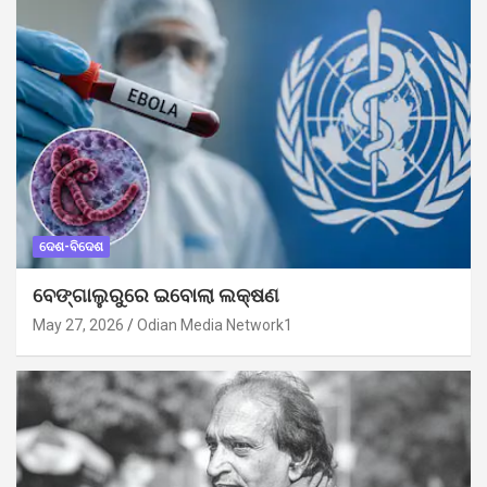
ଦେଶ-ବିଦେଶ
ବେଙ୍ଗାଲୁରୁରେ ଇବୋଲା ଲକ୍ଷଣ
May 27, 2026
Odian Media Network1