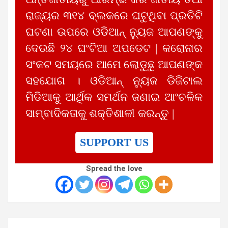
ରାଜ୍ୟର ୩୧୪ ବ୍ଲକରେ ଘଟୁଥିବା ପ୍ରତିଟି
ଘଟଣା ଉପରେ ଓଡିଆନ୍ ନ୍ୟୁଜ ଆପଣଙ୍କୁ
ଦେଉଛି ୨୪ ଘଂଟିଆ ଅପଡେଟ | କରୋନାର
ସଂକଟ ସମୟରେ ଆମେ ଲୋଡୁଛୁ ଆପଣଙ୍କ
ସହଯୋଗ । ଓଡିଆନ୍ ନ୍ୟୁଜ ଡିଜିଟାଲ
ମିଡିଆକୁ ଆର୍ଥିକ ସମର୍ଥନ ଜଣାଇ ଆଂଚଳିକ
ସାମ୍ବାଦିକତାକୁ ଶକ୍ତିଶାଳୀ କରନ୍ତୁ |
SUPPORT US
Spread the love
Post