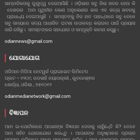
ସାମ୍ବାଦିକତାକୁ ଗୁରୁତ୍ୱ ଦେଇଆସିଛି । ଓଡ଼ିଶାର ସବୁ ଜିଲା ଖବର ହେଉ କି
ଦେଶରର ଅବା ପୃଥିବୀର କୋଣ ଅନୁକୋଣର ଭଲ ଏବ ସତ୍ୟ ଖବରକୁ
ପ୍ରାଧାନ୍ୟ ଦେଇଆସୁଛି । ସମସ୍ତଙ୍କୁ ନିଜ ହାତ ପାହାନ୍ତାରେ ସବୁ ବେଳେ
ସବୁ ସମୟରେ ସତ୍ୟ ଆଧାରିତ ଘଟଣା ଉପଲବ୍ଧ କରାଇବା ପାଇଁ ପ୍ରୟାସ
ଜାରି ରଖିଛୁ। ସମସ୍ତଙ୍କର ସହଯୋଗ ଓ ସମ୍ପୃକ୍ତି କାମନା କରୁଛୁ।
odiannews@gmail.com
ଯୋଗାଯୋଗ
ଓଡିଆନ ମିଡିଆ ନେଟୱର୍କ ପ୍ରାଇଭେଟ ଲିମିଟେଡ
ପ୍ଲଟ – ୧୨୦୯, ଗଡସାହି ନୟାପଲ୍ଲୀ , ଭୁବନେଶ୍ଵର
ଖୋର୍ଦ୍ଧା, ଓଡିଶା , ୭୫୧୦୧୨
odianmedianetwork@gmail.com
ବିଜ୍ଞାପନ
ଆମ ଇ-ପୋର୍ଟାଲରେ ଆପଣଙ୍କ ବିଜ୍ଞାପନ ଦେବାକୁ ଚାହୁଁଛନ୍ତି କି? ତେବେ
ଆମ ସହିତ ଯୋଗାଯୋଗ କରନ୍ତୁ । ଆପଣଙ୍କ ଅନୁଷ୍ଠାନର ପ୍ରଚାର
ପ୍ରସାର କରିବାରେ ଆମେ ସହଯୋଗ କରିବୁ । ଆମ ମୋବାଇଲ୍ ନମ୍ବର-