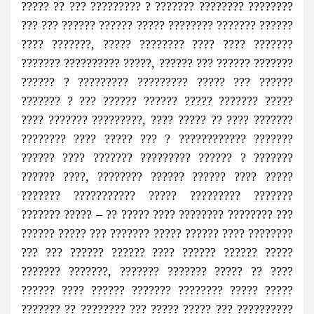
????? ?? ??? ????????? ? ??????? ???????? ????????
??? ??? ?????? ?????? ????? ???????? ??????? ??????
???? ???????, ????? ???????? ???? ???? ???????
??????? ?????????? ?????, ?????? ??? ?????? ???????
?????? ? ????????? ????????? ????? ??? ??????
??????? ? ??? ?????? ?????? ????? ??????? ?????
???? ??????? ?????????, ???? ????? ?? ???? ???????
???????? ???? ????? ??? ? ???????????? ???????
?????? ???? ??????? ????????? ?????? ? ???????
?????? ????, ???????? ?????? ?????? ???? ?????
??????? ??????????? ????? ????????? ???????
??????? ????? – ?? ????? ???? ???????? ???????? ???
?????? ????? ??? ??????? ????? ?????? ???? ????????
??? ??? ?????? ?????? ???? ?????? ?????? ?????
??????? ???????, ??????? ??????? ????? ?? ????
?????? ???? ?????? ??????? ???????? ????? ?????
??????? ?? ???????? ??? ????? ????? ??? ??????????