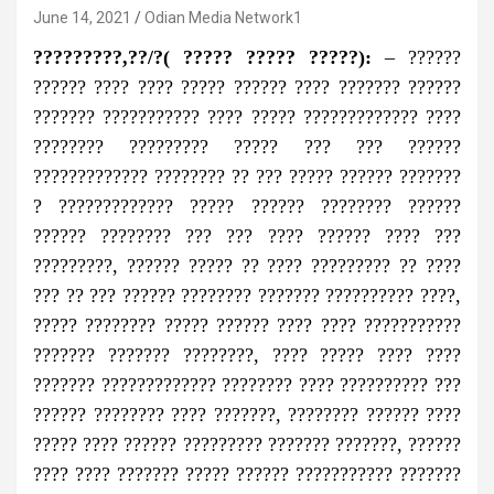
June 14, 2021
Odian Media Network1
?????????,??/?( ????? ????? ?????):
– ??????
?????? ???? ???? ????? ?????? ???? ??????? ??????
??????? ??????????? ???? ????? ????????????? ????
???????? ????????? ????? ??? ??? ??????
????????????? ???????? ?? ??? ????? ?????? ???????
? ????????????? ????? ?????? ???????? ??????
?????? ???????? ??? ??? ???? ?????? ???? ???
?????????, ?????? ????? ?? ???? ????????? ?? ????
??? ?? ??? ?????? ???????? ??????? ?????????? ????,
????? ???????? ????? ?????? ???? ???? ???????????
??????? ??????? ????????, ???? ????? ???? ????
??????? ????????????? ???????? ???? ?????????? ???
?????? ???????? ???? ???????, ???????? ?????? ????
????? ???? ?????? ????????? ??????? ???????, ??????
???? ???? ??????? ????? ?????? ??????????? ???????