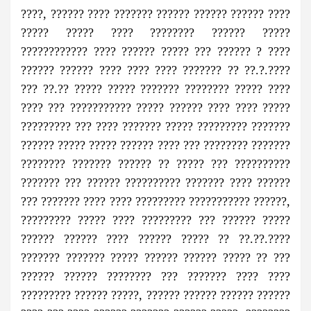
????, ?????? ???? ??????? ?????? ?????? ?????? ????
????? ????? ???? ???????? ?????? ?????
???????????? ???? ?????? ????? ??? ?????? ? ????
?????? ?????? ???? ???? ???? ??????? ?? ??.?.????
??? ??.?? ????? ????? ??????? ???????? ????? ????
???? ??? ??????????? ????? ?????? ???? ???? ?????
????????? ??? ???? ??????? ????? ????????? ???????
?????? ????? ????? ?????? ???? ??? ???????? ???????
???????? ??????? ?????? ?? ????? ??? ??????????
??????? ??? ?????? ?????????? ??????? ???? ??????
??? ??????? ???? ???? ????????? ??????????? ??????,
????????? ????? ???? ????????? ??? ?????? ?????
?????? ?????? ???? ?????? ????? ?? ??.??.????
??????? ??????? ????? ?????? ?????? ????? ?? ???
?????? ?????? ???????? ??? ??????? ???? ????
????????? ?????? ?????, ?????? ?????? ?????? ??????