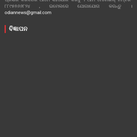
୮୮୯୫୭୬୬୮୨୪ , ଇମେଲରେ ଯୋଗାଯୋଗ କରନ୍ତୁ ।
odiannews@gmail.com
ବିଜ୍ଞାପନ