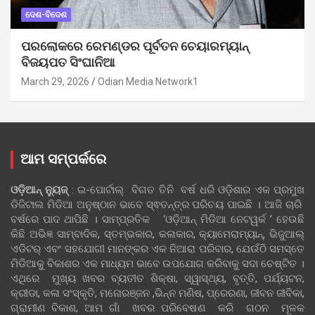
ଦେଶ-ବିଦେଶ
ପରଲୋକରେ ରେମଣ୍ଡର ପୂର୍ବତନ ଚେୟାରମ୍ୟାନ୍
ବିଜୟପତ ସିଂଘାନିଆ
March 29, 2026
Odian Media Network1
ଆମ ସମ୍ପର୍କରେ
ଓଡ଼ିଆନ୍‍ ନ୍ୟୁଜ୍‍
: ଇ-ପୋର୍ଟାଲ୍ ବିଗତ ତିନି ବର୍ଷ ଧରି ଓଡ଼ିଶାର ଏକ ପ୍ରମୁଖ
ଡିଜିଟାଲ ମିଡିଆ ଅନୁଷ୍ଠାନ ଭାବେ ସ୍ଵତନ୍ତ୍ର ପରିଚୟ ପାଇଛି । ଆଜି ଚାରି
ବର୍ଷରେ ପାଦ ଥାପିଛି । ସାମ୍ପ୍ରତିକ ‘ଓଡ଼ିଆନ୍‍ ମିଡିଆ ନେଟୱର୍କ ’ ହେଉଛି
କିଛି ଅଭିଜ୍ଞ ସାମ୍ବାଦିକ, ସ୍ତମ୍ଭକାର, କଳାକାର, କ୍ୟାମେରାମ୍ୟାନ୍, ଭିଜୁଆଲ୍
ଏଡିଟର୍ ଏବଂ ସହଯୋଗୀ ମାନଙ୍କର ଏକ ନିଆରା ପରିବାର, ଯେଉଁଠି ସମସ୍ତେ
ମିଡିଆକୁ ବିକାଶର ଏକ ମାଧ୍ୟମ ଭାବେ ଉପଯୋଗ କରିବାକୁ ସଦା ଚେଷ୍ଟିତ ।
ଏଥିରେ ମୁଖ୍ୟ ଖବର ବ୍ୟତୀତ ଶିକ୍ଷା, ସ୍ୱାସ୍ଥ୍ୟ, ବୃତ୍ତି, ପର୍ଯ୍ୟଟନ,
କ୍ରୀଡା, କଳା ସଂସ୍କୃତି, ମନୋରଞ୍ଜନ ,ଭିନ୍ନ ମଣିଷ, ପ୍ରେରଣା, ଜୀବନ ଜୀବିକା,
ଗ୍ରାମୀଣ ବିକାଶ, ଆମ ଗାଁ ଖବର ପରିବେଷଣ କରି ଗଠନ ମୂଳକ