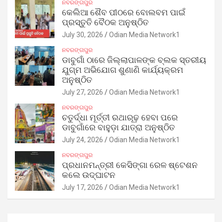
ନବରଙ୍ଗପୁର
କେଲିଆ ଶୈବ ପୀଠରେ ବୋଲବମ ପାଇଁ
ପ୍ରସ୍ତୁତି ବୈଠକ ଅନୁଷ୍ଠିତ
July 30, 2026
Odian Media Network1
ନବରଙ୍ଗପୁର
ଡାବୁଗାଁ ଠାରେ ଜିଲ୍ଲାପାଳଙ୍କ ବ୍ଲକ ସ୍ତରୀୟ
ଯୁଗ୍ମ ଅଭିଯୋଗ ଶୁଣାଣି କାର୍ଯ୍ୟକ୍ରମ
ଅନୁଷ୍ଠିତ
July 27, 2026
Odian Media Network1
ନବରଙ୍ଗପୁର
ଚତୁର୍ଦ୍ଧା ମୂର୍ତ୍ତୀ ରଥାରୂଢ଼ ହେବା ପରେ
ଡାବୁଗାଁରେ ବାହୁଡ଼ା ଯାତ୍ରା ଅନୁଷ୍ଠିତ
July 24, 2026
Odian Media Network1
ନବରଙ୍ଗପୁର
ପ୍ରଧାନମନ୍ତ୍ରୀ କେସିଙ୍ଗା ରେଳ ଷ୍ଟେଶନ
କଲେ ଉଦ୍‌ଘାଟନ
July 17, 2026
Odian Media Network1