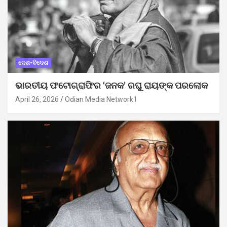
ଦେଶ-ବିଦେଶ
ଭାରତୀୟ ଫଟୋଗ୍ରାଫିର ‘ଜନକ’ ରଘୁ ରାୟଙ୍କ ପରଲୋକ
April 26, 2026
Odian Media Network1