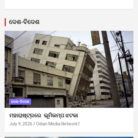
ଦେଶ-ବିଦେଶ
ଦେଶ-ବିଦେଶ
ମହାରାଷ୍ଟ୍ରରେ ଭୂମିକମ୍ପ ଝଟକା
July 9, 2026
Odian Media Network1