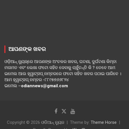
ଆପଣଙ୍କ ଖବର
ଓଡ଼ିଆନ୍ ନ୍ୟୁଜ୍‌ରେ ଆପଣଙ୍କ ଅଂଚଳର ଖବର, ଘଟଣା, ଦୁର୍ଘଟଣା କିମ୍ବା
ମତାମତ ଏବଂ ଲେଖା ଫଟୋ ସହିତ ଦେବାକୁ ଚାହୁଁଚନ୍ତି କି ? ତେବେ ଆମ
ଇମେଲ ଆଉ ହ୍ୱାଟ୍‌ସପ୍ ନମ୍ବରରେ ଫଟୋ ସହିତ ଖବର ପଠାଇ ପାରିବେ ।
ଆମ ହ୍ୱାଟ୍‌ସପ୍ ନମ୍ବର -୮୮୯୫୭୬୬୮୨୪
ଇମେଲ –
odiannews@gmail.com
Copyright © 2026
ଓଡିଆନ୍ ନ୍ୟୁଜ
Theme by:
Theme Horse