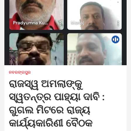
ନବରଙ୍ଗପୁର
ରାଜସ୍ୱ ଅମଲାଙ୍କୁ
ସ୍ୱତନ୍ତ୍ର ପାହ୍ୟା ଦାବି :
ଗୁଗଲ ମିଟରେ ରାଜ୍ୟ
କାର୍ଯ୍ୟକାରିଣୀ ବୈଠକ