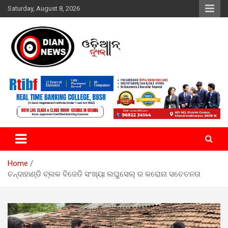
Skip
Saturday, August 8, 2026
to
content
ସାରା ଦୁନିଆର ଖବର ଆପଣଙ୍କ ହାତମୁଠାରେ…
ଓଡିଆନ୍ ନ୍ୟୁଜ
Home
ଚନ୍ଦାହାଣ୍ଡି ବ୍ଲକ ବିଜେଡି ସଂଖ୍ୟା ଲଘୁସେଲ୍ ର କରୋନା ସଚେତନତା