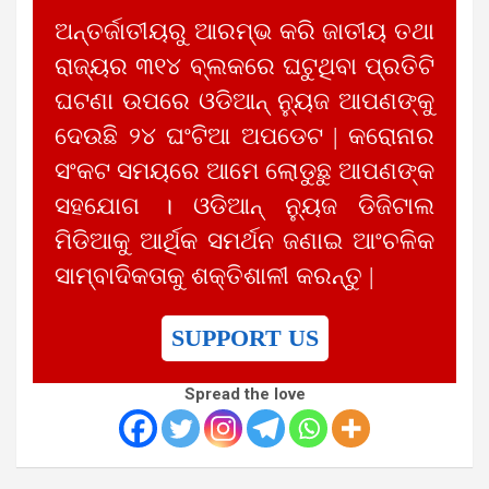
ଅନ୍ତର୍ଜାତୀୟରୁ ଆରମ୍ଭ କରି ଜାତୀୟ ତଥା
ରାଜ୍ୟର ୩୧୪ ବ୍ଲକରେ ଘଟୁଥିବା ପ୍ରତିଟି
ଘଟଣା ଉପରେ ଓଡିଆନ୍ ନ୍ୟୁଜ ଆପଣଙ୍କୁ
ଦେଉଛି ୨୪ ଘଂଟିଆ ଅପଡେଟ | କରୋନାର
ସଂକଟ ସମୟରେ ଆମେ ଲୋଡୁଛୁ ଆପଣଙ୍କ
ସହଯୋଗ । ଓଡିଆନ୍ ନ୍ୟୁଜ ଡିଜିଟାଲ
ମିଡିଆକୁ ଆର୍ଥିକ ସମର୍ଥନ ଜଣାଇ ଆଂଚଳିକ
ସାମ୍ବାଦିକତାକୁ ଶକ୍ତିଶାଳୀ କରନ୍ତୁ |
SUPPORT US
Spread the love