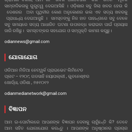
ସାମ୍ବାଦିକତାକୁ ଗୁରୁତ୍ୱ ଦେଇଆସିଛି । ଓଡ଼ିଶାର ସବୁ ଜିଲା ଖବର ହେଉ କି
ଦେଶରର ଅବା ପୃଥିବୀର କୋଣ ଅନୁକୋଣର ଭଲ ଏବ ସତ୍ୟ ଖବରକୁ
ପ୍ରାଧାନ୍ୟ ଦେଇଆସୁଛି । ସମସ୍ତଙ୍କୁ ନିଜ ହାତ ପାହାନ୍ତାରେ ସବୁ ବେଳେ
ସବୁ ସମୟରେ ସତ୍ୟ ଆଧାରିତ ଘଟଣା ଉପଲବ୍ଧ କରାଇବା ପାଇଁ ପ୍ରୟାସ
ଜାରି ରଖିଛୁ। ସମସ୍ତଙ୍କର ସହଯୋଗ ଓ ସମ୍ପୃକ୍ତି କାମନା କରୁଛୁ।
odiannews@gmail.com
ଯୋଗାଯୋଗ
ଓଡିଆନ ମିଡିଆ ନେଟୱର୍କ ପ୍ରାଇଭେଟ ଲିମିଟେଡ
ପ୍ଲଟ – ୧୨୦୯, ଗଡସାହି ନୟାପଲ୍ଲୀ , ଭୁବନେଶ୍ଵର
ଖୋର୍ଦ୍ଧା, ଓଡିଶା , ୭୫୧୦୧୨
odianmedianetwork@gmail.com
ବିଜ୍ଞାପନ
ଆମ ଇ-ପୋର୍ଟାଲରେ ଆପଣଙ୍କ ବିଜ୍ଞାପନ ଦେବାକୁ ଚାହୁଁଛନ୍ତି କି? ତେବେ
ଆମ ସହିତ ଯୋଗାଯୋଗ କରନ୍ତୁ । ଆପଣଙ୍କ ଅନୁଷ୍ଠାନର ପ୍ରଚାର