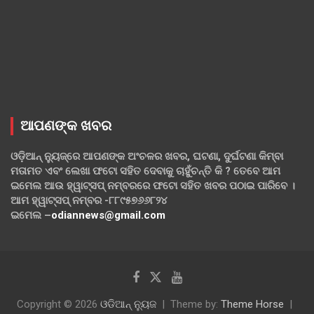
ଆପଣଙ୍କ ଖବର
ଓଡ଼ିଆନ୍ ନ୍ୟୁଜ୍‌ରେ ଆପଣଙ୍କ ଅଂଚଳର ଖବର, ଘଟଣା, ଦୁର୍ଘଟଣା କିମ୍ବା
ମତାମତ ଏବଂ ଲେଖା ଫଟୋ ସହିତ ଦେବାକୁ ଚାହୁଁଚନ୍ତି କି ? ତେବେ ଆମ
ଇମେଲ ଆଉ ହ୍ୱାଟ୍‌ସପ୍ ନମ୍ବରରେ ଫଟୋ ସହିତ ଖବର ପଠାଇ ପାରିବେ ।
ଆମ ହ୍ୱାଟ୍‌ସପ୍ ନମ୍ବର -୮୮୯୫୭୬୬୮୨୪
ଇମେଲ –
odiannews@gmail.com
Copyright © 2026
ଓଡିଆନ୍ ନ୍ୟୁଜ
Theme by:
Theme Horse