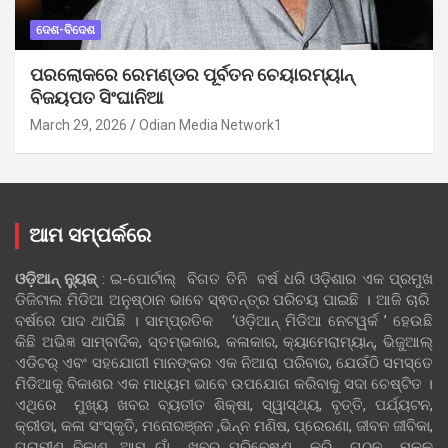
ଦେଶ-ବିଦେଶ
ପରଲୋକରେ ରେମଣ୍ଡର ପୂର୍ବତନ ଚେୟାରମ୍ୟାନ୍
ବିଜୟପତ ସିଂଘାନିଆ
March 29, 2026
Odian Media Network1
ଆମ ସମ୍ପର୍କରେ
ଓଡ଼ିଆନ୍‍ ନ୍ୟୁଜ୍‍
: ଇ-ପୋର୍ଟାଲ୍ ବିଗତ ତିନି ବର୍ଷ ଧରି ଓଡ଼ିଶାର ଏକ ପ୍ରମୁଖ
ଡିଜିଟାଲ ମିଡିଆ ଅନୁଷ୍ଠାନ ଭାବେ ସ୍ଵତନ୍ତ୍ର ପରିଚୟ ପାଇଛି । ଆଜି ଚାରି
ବର୍ଷରେ ପାଦ ଥାପିଛି । ସାମ୍ପ୍ରତିକ ‘ଓଡ଼ିଆନ୍‍ ମିଡିଆ ନେଟୱର୍କ ’ ହେଉଛି
କିଛି ଅଭିଜ୍ଞ ସାମ୍ବାଦିକ, ସ୍ତମ୍ଭକାର, କଳାକାର, କ୍ୟାମେରାମ୍ୟାନ୍, ଭିଜୁଆଲ୍
ଏଡିଟର୍ ଏବଂ ସହଯୋଗୀ ମାନଙ୍କର ଏକ ନିଆରା ପରିବାର, ଯେଉଁଠି ସମସ୍ତେ
ମିଡିଆକୁ ବିକାଶର ଏକ ମାଧ୍ୟମ ଭାବେ ଉପଯୋଗ କରିବାକୁ ସଦା ଚେଷ୍ଟିତ ।
ଏଥିରେ ମୁଖ୍ୟ ଖବର ବ୍ୟତୀତ ଶିକ୍ଷା, ସ୍ୱାସ୍ଥ୍ୟ, ବୃତ୍ତି, ପର୍ଯ୍ୟଟନ,
କ୍ରୀଡା, କଳା ସଂସ୍କୃତି, ମନୋରଞ୍ଜନ ,ଭିନ୍ନ ମଣିଷ, ପ୍ରେରଣା, ଜୀବନ ଜୀବିକା,
ଗ୍ରାମୀଣ ବିକାଶ, ଆମ ଗାଁ ଖବର ପରିବେଷଣ କରି ଗଠନ ମୂଳକ