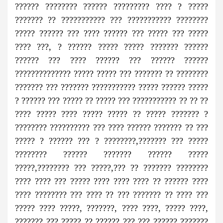
?????? ???????? ?????? ????????? ???? ? ?????
??????? ?? ??????????? ??? ??????????? ????????
????? ?????? ??? ???? ?????? ??? ????? ??? ?????
???? ???, ? ?????? ????? ????? ??????? ??????
?????? ??? ???? ?????? ??? ?????? ??????
?????????????? ????? ????? ??? ??????? ?? ????????
??????? ??? ??????? ??????????? ????? ?????? ?????
? ?????? ??? ????? ?? ????? ??? ??????????? ?? ?? ??
???? ????? ???? ????? ????? ?? ????? ??????? ?
???????? ?????????? ??? ???? ?????? ??????? ?? ???
????? ? ?????? ??? ? ????????,??????? ??? ?????
???????? ?????? ??????? ?????? ?????
?????,???????? ??? ?????,??? ?? ??????? ????????
???? ???? ??? ????? ???? ???? ???? ?? ?????? ????
???? ???????? ??? ???? ?? ??? ??????? ?? ???? ???
????? ???? ?????, ???????, ???? ????, ????? ????,
??????? ??? ????? ?? ?????? ??? ??? ?????? ???????