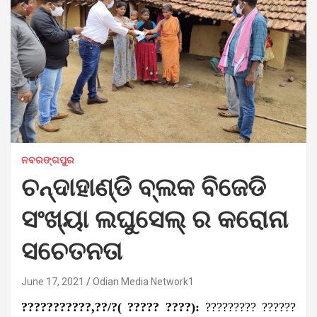
ନବରଙ୍ଗପୁର
ଚନ୍ଦାହାଣ୍ଡି ବ୍ଲକ ବିଜେଡି
ସଂଖ୍ୟା ଲଘୁସେଲ୍ ର କରୋନା
ସଚେତନତା
June 17, 2021
Odian Media Network1
???????????,??/?( ????? ????):
????????? ??????