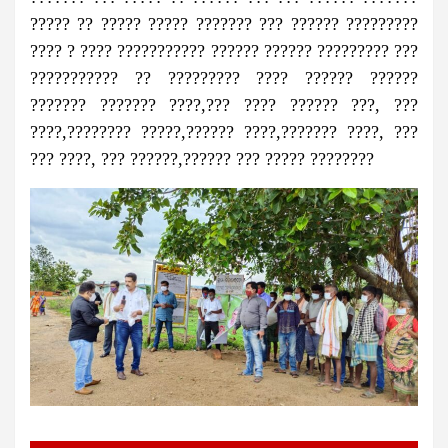
????? ?? ????? ????? ??????? ??? ?????? ?????????
???? ? ???? ??????????? ?????? ?????? ????????? ???
??????????? ?? ????????? ???? ?????? ??????
??????? ??????? ????,??? ???? ?????? ???, ???
????,???????? ?????,?????? ????,??????? ????, ???
??? ????, ??? ??????,?????? ??? ????? ????????