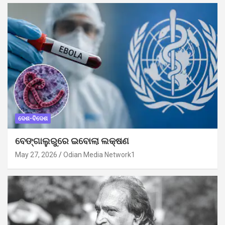
ଦେଶ-ବିଦେଶ
ବେଙ୍ଗାଲୁରୁରେ ଇବୋଲା ଲକ୍ଷଣ
May 27, 2026
Odian Media Network1