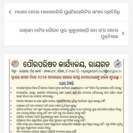
Post
ମନୋଜ ହେଲେ ମାଲକାନଗିରି ମ୍ୟୁନିସପାଲିଟିର ସାଂସଦ ପ୍ରତିନିଧି
navigation
ଗଞ୍ଜାମ ମାଟିର ଗୌରବ ପୁର, କୁକୁଡ଼ାଖଣ୍ଡି ନାମ ତା’ର ଗୀତର
ମୁକ୍ତିଲାଭ