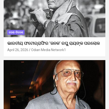
ଦେଶ-ବିଦେଶ
ଭାରତୀୟ ଫଟୋଗ୍ରାଫିର ‘ଜନକ’ ରଘୁ ରାୟଙ୍କ ପରଲୋକ
April 26, 2026
Odian Media Network1