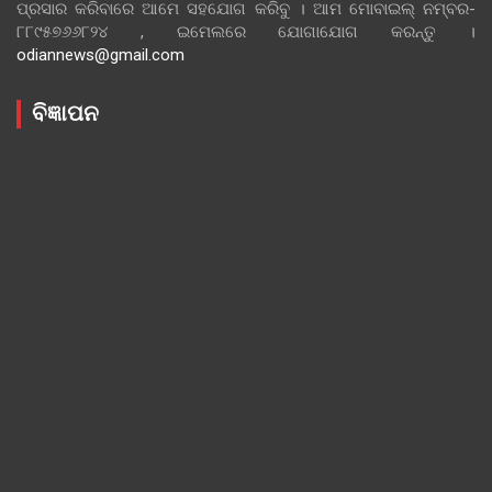
ପ୍ରସାର କରିବାରେ ଆମେ ସହଯୋଗ କରିବୁ । ଆମ ମୋବାଇଲ୍ ନମ୍ବର-
୮୮୯୫୭୬୬୮୨୪ , ଇମେଲରେ ଯୋଗାଯୋଗ କରନ୍ତୁ ।
odiannews@gmail.com
ବିଜ୍ଞାପନ