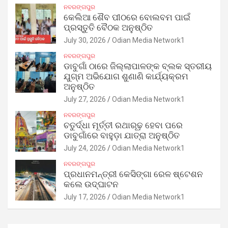
ନବରଙ୍ଗପୁର
କେଲିଆ ଶୈବ ପୀଠରେ ବୋଲବମ ପାଇଁ
ପ୍ରସ୍ତୁତି ବୈଠକ ଅନୁଷ୍ଠିତ
July 30, 2026
Odian Media Network1
ନବରଙ୍ଗପୁର
ଡାବୁଗାଁ ଠାରେ ଜିଲ୍ଲାପାଳଙ୍କ ବ୍ଲକ ସ୍ତରୀୟ
ଯୁଗ୍ମ ଅଭିଯୋଗ ଶୁଣାଣି କାର୍ଯ୍ୟକ୍ରମ
ଅନୁଷ୍ଠିତ
July 27, 2026
Odian Media Network1
ନବରଙ୍ଗପୁର
ଚତୁର୍ଦ୍ଧା ମୂର୍ତ୍ତୀ ରଥାରୂଢ଼ ହେବା ପରେ
ଡାବୁଗାଁରେ ବାହୁଡ଼ା ଯାତ୍ରା ଅନୁଷ୍ଠିତ
July 24, 2026
Odian Media Network1
ନବରଙ୍ଗପୁର
ପ୍ରଧାନମନ୍ତ୍ରୀ କେସିଙ୍ଗା ରେଳ ଷ୍ଟେଶନ
କଲେ ଉଦ୍‌ଘାଟନ
July 17, 2026
Odian Media Network1