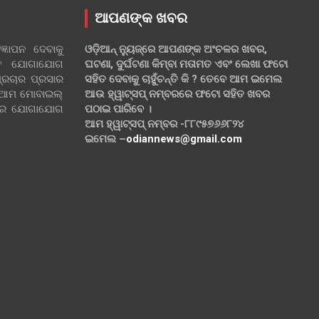
ଆପଣଙ୍କ ଖବର
୍ଞାପନ ଦେବାକୁ
ଓଡ଼ିଆନ୍ ନ୍ୟୁଜ୍‌ରେ ଆପଣଙ୍କ ଅଂଚଳର ଖବର,
ହିତ ଯୋଗାଯୋଗ
ଘଟଣା, ଦୁର୍ଘଟଣା କିମ୍ବା ମତାମତ ଏବଂ ଲେଖା ଫଟୋ
୍ରଚାର ପ୍ରସାର
ସହିତ ଦେବାକୁ ଚାହୁଁଚନ୍ତି କି ? ତେବେ ଆମ ଇମେଲ
 ଆମ ମୋବାଇଲ୍
ଆଉ ହ୍ୱାଟ୍‌ସପ୍ ନମ୍ବରରେ ଫଟୋ ସହିତ ଖବର
ଲରେ ଯୋଗାଯୋଗ
ପଠାଇ ପାରିବେ ।
ଆମ ହ୍ୱାଟ୍‌ସପ୍ ନମ୍ବର -୮୮୯୫୭୬୬୮୨୪
ଇମେଲ –
odiannews@gmail.com