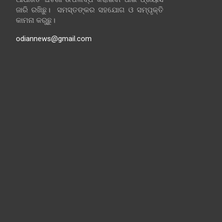
ଜାରି ରଖିଛୁ। ସମସ୍ତଙ୍କର ସହଯୋଗ ଓ ସମ୍ପୃକ୍ତି
କାମନା କରୁଛୁ।
odiannews@gmail.com