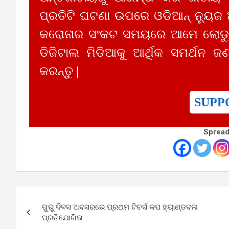
ପ୍ରତିଟି ଘଟଣା ଉପରେ ଓଡିଆନ୍ ନ୍ୟୁଜ
କରୋନାର ସଂକଟ ସମୟରେ ଆମେ ଲୋଡୁଛ
ଡିଜିଟାଲ ମିଡିଆକୁ ଆର୍ଥିକ ସମର୍ଥନ ଜଣ
କରନ୍ତୁ |
SUPP
Spread
Post
ଗୁରୁ ଦିବସ ଅବସରରେ ପ୍ରଥମ ଟିଚର୍ସ କପ ହ୍ୟାଣ୍ଡବଲ
navigation
ପ୍ରତିଯୋଗିତା