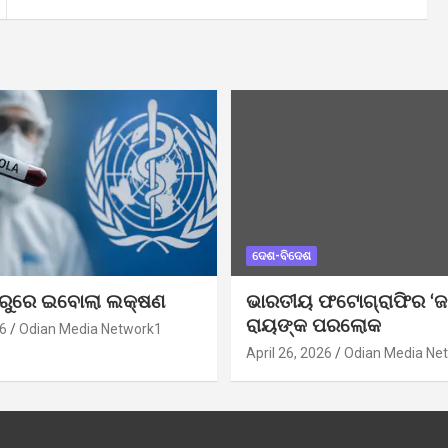
ଦେଶ-ବିଦେଶ
ୁରୁରେ ଇବୋଲା ଲକ୍ଷଣ
ଭାରତୀୟ ଫଟୋଗ୍ରାଫିର ‘ଜ
ରାୟଙ୍କ ପରଲୋକ
6
Odian Media Network1
April 26, 2026
Odian Media Ne