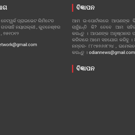
ୋଗ
ବିଜ୍ଞାପନ
 ନେଟୱର୍କ ପ୍ରାଇଭେଟ ଲିମିଟେଡ
ଆମ ଇ-ପୋର୍ଟାଲରେ ଆପଣଙ୍କ ବିଜ
 ଗଡସାହି ନୟାପଲ୍ଲୀ , ଭୁବନେଶ୍ଵର
ଚାହୁଁଛନ୍ତି କି? ତେବେ ଆମ ସ
ା , ୭୫୧୦୧୨
କରନ୍ତୁ । ଆପଣଙ୍କ ଅନୁଷ୍ଠାନର ପ
କରିବାରେ ଆମେ ସହଯୋଗ କରିବୁ ।
etwork@gmail.com
ନମ୍ବର- ୮୮୯୫୭୬୬୮୨୪ , ଇମେ
କରନ୍ତୁ ।
odiannews@gmail.com
ବିଜ୍ଞାପନ