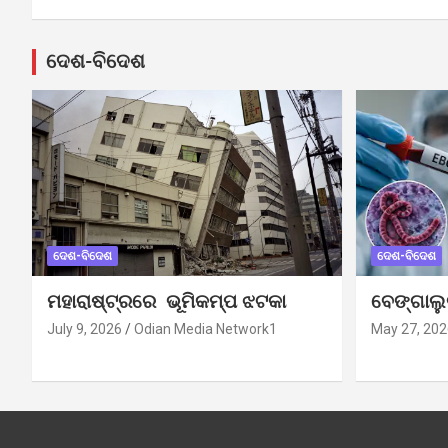
ଦେଶ-ବିଦେଶ
ଦେଶ-ବିଦେଶ
ଦେଶ-ବିଦେଶ
ମହାରାଷ୍ଟ୍ରରେ ଭୂମିକମ୍ପ ଝଟକା
ବେଙ୍ଗାଲ
July 9, 2026
Odian Media Network1
May 27, 202