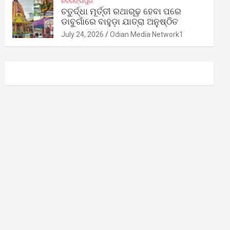
ନବରଙ୍ଗପୁର
ଚତୁର୍ଦ୍ଧା ମୂର୍ତ୍ତୀ ରଥାରୂଢ଼ ହେବା ପରେ
ଡାବୁଗାଁରେ ବାହୁଡ଼ା ଯାତ୍ରା ଅନୁଷ୍ଠିତ
July 24, 2026
Odian Media Network1