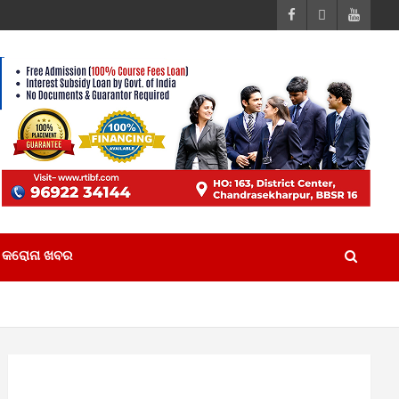
କରୋନା ଖବର