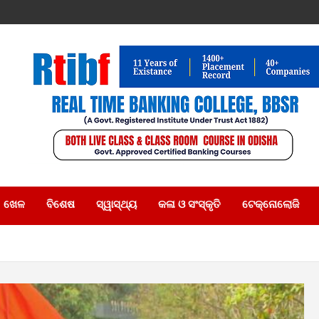
ଖେଳ
ବିଶେଷ
ସ୍ୱାସ୍ଥ୍ୟ
କଳା ଓ ସଂସ୍କୃତି
ଟେକ୍ନୋଲୋଜି