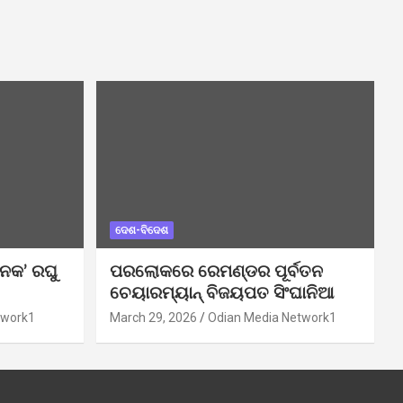
ଦେଶ-ବିଦେଶ
ନକ’ ରଘୁ
ପରଲୋକରେ ରେମଣ୍ଡର ପୂର୍ବତନ
ଚେୟାରମ୍ୟାନ୍ ବିଜୟପତ ସିଂଘାନିଆ
twork1
March 29, 2026
Odian Media Network1