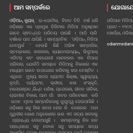
ଆମ ସମ୍ପର୍କରେ
ଯୋଗାଯ
ଓଡ଼ିଆନ୍‍ ନ୍ୟୁଜ୍‍
: ଇ-ପୋର୍ଟାଲ୍ ବିଗତ ତିନି ବର୍ଷ ଧରି
ଓଡିଆନ ମିଡିଆ
ଓଡ଼ିଶାର ଏକ ପ୍ରମୁଖ ଡିଜିଟାଲ ମିଡିଆ ଅନୁଷ୍ଠାନ
ପ୍ଲଟ – ୧୨୦୯,
ଭାବେ ସ୍ଵତନ୍ତ୍ର ପରିଚୟ ପାଇଛି । ଆଜି ଚାରି
ଖୋର୍ଦ୍ଧା, ଓଡିଶ
ବର୍ଷରେ ପାଦ ଥାପିଛି । ସାମ୍ପ୍ରତିକ ‘ଓଡ଼ିଆନ୍‍ ମିଡିଆ
odianmedian
ନେଟୱର୍କ ’ ହେଉଛି କିଛି ଅଭିଜ୍ଞ ସାମ୍ବାଦିକ,
ସ୍ତମ୍ଭକାର, କଳାକାର, କ୍ୟାମେରାମ୍ୟାନ୍, ଭିଜୁଆଲ୍
ଏଡିଟର୍ ଏବଂ ସହଯୋଗୀ ମାନଙ୍କର ଏକ ନିଆରା
ପରିବାର, ଯେଉଁଠି ସମସ୍ତେ ମିଡିଆକୁ ବିକାଶର ଏକ
ମାଧ୍ୟମ ଭାବେ ଉପଯୋଗ କରିବାକୁ ସଦା ଚେଷ୍ଟିତ ।
ଏଥିରେ ମୁଖ୍ୟ ଖବର ବ୍ୟତୀତ ଶିକ୍ଷା, ସ୍ୱାସ୍ଥ୍ୟ,
ବୃତ୍ତି, ପର୍ଯ୍ୟଟନ, କ୍ରୀଡା, କଳା ସଂସ୍କୃତି,
ମନୋରଞ୍ଜନ ,ଭିନ୍ନ ମଣିଷ, ପ୍ରେରଣା, ଜୀବନ ଜୀବିକା,
ଗ୍ରାମୀଣ ବିକାଶ, ଆମ ଗାଁ ଖବର ପରିବେଷଣ କରି
ଗଠନ ମୂଳକ ସାମ୍ବାଦିକତାକୁ ଗୁରୁତ୍ୱ ଦେଇଆସିଛି ।
ଓଡ଼ିଶାର ସବୁ ଜିଲା ଖବର ହେଉ କି ଦେଶରର ଅବା
ପୃଥିବୀର କୋଣ ଅନୁକୋଣର ଭଲ ଏବ ସତ୍ୟ ଖବରକୁ
ପ୍ରାଧାନ୍ୟ ଦେଇଆସୁଛି । ସମସ୍ତଙ୍କୁ ନିଜ ହାତ
ପାହାନ୍ତାରେ ସବୁ ବେଳେ ସବୁ ସମୟରେ ସତ୍ୟ
ଆଧାରିତ ଘଟଣା ଉପଲବ୍ଧ କରାଇବା ପାଇଁ ପ୍ରୟାସ