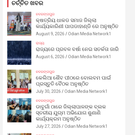
ଚର୍ଚ୍ଚିତ ଖବର
ନବରଙ୍ଗପୁର
କ୍ଷତ୍ରିୟ ଧାକଡ ସମାଜ ଜିଲ୍ଲା
କାର୍ଯ୍ୟକାରିଣୀ ପାପଡାହାଣ୍ଡି ରେ ଅନୁଷ୍ଠିତ
August 9, 2026
Odian Media Network1
ରାଜ୍ୟ
ରାଜ୍ୟରେ ପ୍ରବଳ ବର୍ଷା ନେଇ ସତର୍କତା ଜାରି
August 6, 2026
Odian Media Network1
ନବରଙ୍ଗପୁର
କେଲିଆ ଶୈବ ପୀଠରେ ବୋଲବମ ପାଇଁ
ପ୍ରସ୍ତୁତି ବୈଠକ ଅନୁଷ୍ଠିତ
July 30, 2026
Odian Media Network1
ନବରଙ୍ଗପୁର
ଡାବୁଗାଁ ଠାରେ ଜିଲ୍ଲାପାଳଙ୍କ ବ୍ଲକ
ସ୍ତରୀୟ ଯୁଗ୍ମ ଅଭିଯୋଗ ଶୁଣାଣି
କାର୍ଯ୍ୟକ୍ରମ ଅନୁଷ୍ଠିତ
July 27, 2026
Odian Media Network1