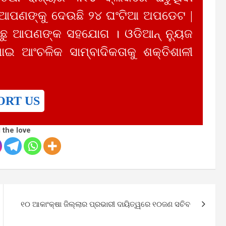
 ଆପଣଙ୍କୁ ଦେଉଛି ୨୪ ଘଂଟିଆ ଅପଡେଟ |
ୁ ଆପଣଙ୍କ ସହଯୋଗ । ଓଡିଆନ୍ ନ୍ୟୁଜ
ାଇ ଆଂଚଳିକ ସାମ୍ବାଦିକତାକୁ ଶକ୍ତିଶାଳୀ
ORT US
 the love
୧୦ ଆକାଂକ୍ଷା ଜିଲ୍ଲାର ପ୍ରଭାରୀ ଦାୟିତ୍ୱରେ ୧୦ଜଣ ସଚିବ