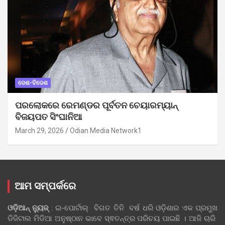
ଦେଶ-ବିଦେଶ
ପରଲୋକରେ ରେମଣ୍ଡର ପୂର୍ବତନ ଚେୟାରମ୍ୟାନ୍
ବିଜୟପତ ସିଂଘାନିଆ
March 29, 2026
Odian Media Network1
ଆମ ସମ୍ପର୍କରେ
ଓଡ଼ିଆନ୍‍ ନ୍ୟୁଜ୍‍
: ଇ-ପୋର୍ଟାଲ୍ ବିଗତ ତିନି ବର୍ଷ ଧରି ଓଡ଼ିଶାର ଏକ ପ୍ରମୁଖ
ଡିଜିଟାଲ ମିଡିଆ ଅନୁଷ୍ଠାନ ଭାବେ ସ୍ଵତନ୍ତ୍ର ପରିଚୟ ପାଇଛି । ଆଜି ଚାରି