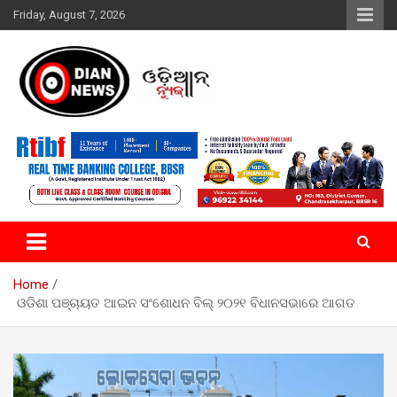
Skip
Friday, August 7, 2026
to
content
ସାରା ଦୁନିଆର ଖବର ଆପଣଙ୍କ ହାତମୁଠାରେ…
ଓଡିଆନ୍ ନ୍ୟୁଜ
Home
ଓଡିଶା ପଞ୍ଚାୟତ ଆଇନ ସଂଶୋଧନ ବିଲ୍ ୨୦୨୧ ବିଧାନସଭାରେ ଆଗତ