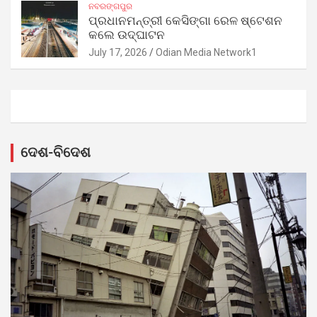
ନବରଙ୍ଗପୁର
ପ୍ରଧାନମନ୍ତ୍ରୀ କେସିଙ୍ଗା ରେଳ ଷ୍ଟେଶନ
କଲେ ଉଦ୍‌ଘାଟନ
July 17, 2026
Odian Media Network1
ଦେଶ-ବିଦେଶ