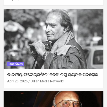
ଦେଶ-ବିଦେଶ
ଭାରତୀୟ ଫଟୋଗ୍ରାଫିର ‘ଜନକ’ ରଘୁ ରାୟଙ୍କ ପରଲୋକ
April 26, 2026
Odian Media Network1