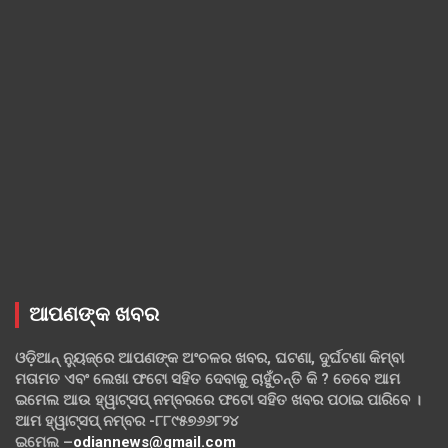
ଆପଣଙ୍କ ଖବର
ଓଡ଼ିଆନ୍ ନ୍ୟୁଜ୍‌ରେ ଆପଣଙ୍କ ଅଂଚଳର ଖବର, ଘଟଣା, ଦୁର୍ଘଟଣା କିମ୍ବା
ମତାମତ ଏବଂ ଲେଖା ଫଟୋ ସହିତ ଦେବାକୁ ଚାହୁଁଚନ୍ତି କି ? ତେବେ ଆମ
ଇମେଲ ଆଉ ହ୍ୱାଟ୍‌ସପ୍ ନମ୍ବରରେ ଫଟୋ ସହିତ ଖବର ପଠାଇ ପାରିବେ ।
ଆମ ହ୍ୱାଟ୍‌ସପ୍ ନମ୍ବର -୮୮୯୫୭୬୬୮୨୪
ଇମେଲ –
odiannews@gmail.com