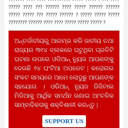
????? ???? ??? ?????? ???? ????? ?????? ??????
????? ????? ??? ????? ?????? ? ????? ????? ?????
???????? ?????? ???? ???? ????? ????? ????? ?
ଅନ୍ତର୍ଜାତୀୟରୁ ଆରମ୍ଭ କରି ଜାତୀୟ ତଥା
ରାଜ୍ୟର ୩୧୪ ବ୍ଲକରେ ଘଟୁଥିବା ପ୍ରତିଟି
ଘଟଣା ଉପରେ ଓଡିଆନ୍ ନ୍ୟୁଜ ଆପଣଙ୍କୁ
ଦେଉଛି ୨୪ ଘଂଟିଆ ଅପଡେଟ | କରୋନାର
ସଂକଟ ସମୟରେ ଆମେ ଲୋଡୁଛୁ ଆପଣଙ୍କ
ସହଯୋଗ । ଓଡିଆନ୍ ନ୍ୟୁଜ ଡିଜିଟାଲ
ମିଡିଆକୁ ଆର୍ଥିକ ସମର୍ଥନ ଜଣାଇ ଆଂଚଳିକ
ସାମ୍ବାଦିକତାକୁ ଶକ୍ତିଶାଳୀ କରନ୍ତୁ |
SUPPORT US