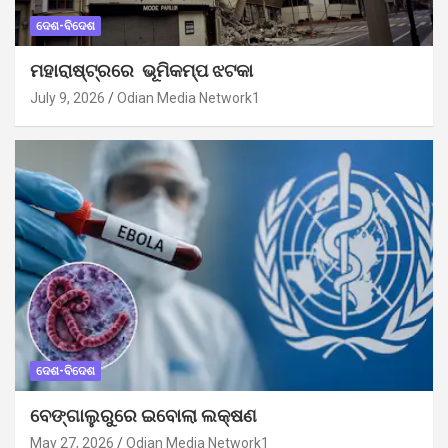
ଦେଶ-ବିଦେଶ
ମହାରାଷ୍ଟ୍ରରେ ଭୂମିକମ୍ପ ଝଟକା
July 9, 2026
Odian Media Network1
ଦେଶ-ବିଦେଶ
ବେଙ୍ଗାଲୁରୁରେ ଇବୋଲା ଲକ୍ଷଣ
May 27, 2026
Odian Media Network1