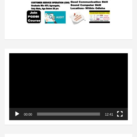
Video
Player
00:00
12:41