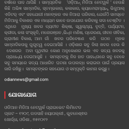
ବର୍ଷରେ ପାଦ ଥାପିଛି । ସାମ୍ପ୍ରତିକ ‘ଓଡ଼ିଆନ୍‍ ମିଡିଆ ନେଟୱର୍କ ’ ହେଉଛି
କିଛି ଅଭିଜ୍ଞ ସାମ୍ବାଦିକ, ସ୍ତମ୍ଭକାର, କଳାକାର, କ୍ୟାମେରାମ୍ୟାନ୍, ଭିଜୁଆଲ୍
ଏଡିଟର୍ ଏବଂ ସହଯୋଗୀ ମାନଙ୍କର ଏକ ନିଆରା ପରିବାର, ଯେଉଁଠି ସମସ୍ତେ
ମିଡିଆକୁ ବିକାଶର ଏକ ମାଧ୍ୟମ ଭାବେ ଉପଯୋଗ କରିବାକୁ ସଦା ଚେଷ୍ଟିତ ।
ଏଥିରେ ମୁଖ୍ୟ ଖବର ବ୍ୟତୀତ ଶିକ୍ଷା, ସ୍ୱାସ୍ଥ୍ୟ, ବୃତ୍ତି, ପର୍ଯ୍ୟଟନ,
କ୍ରୀଡା, କଳା ସଂସ୍କୃତି, ମନୋରଞ୍ଜନ ,ଭିନ୍ନ ମଣିଷ, ପ୍ରେରଣା, ଜୀବନ ଜୀବିକା,
ଗ୍ରାମୀଣ ବିକାଶ, ଆମ ଗାଁ ଖବର ପରିବେଷଣ କରି ଗଠନ ମୂଳକ
ସାମ୍ବାଦିକତାକୁ ଗୁରୁତ୍ୱ ଦେଇଆସିଛି । ଓଡ଼ିଶାର ସବୁ ଜିଲା ଖବର ହେଉ କି
ଦେଶରର ଅବା ପୃଥିବୀର କୋଣ ଅନୁକୋଣର ଭଲ ଏବ ସତ୍ୟ ଖବରକୁ
ପ୍ରାଧାନ୍ୟ ଦେଇଆସୁଛି । ସମସ୍ତଙ୍କୁ ନିଜ ହାତ ପାହାନ୍ତାରେ ସବୁ ବେଳେ
ସବୁ ସମୟରେ ସତ୍ୟ ଆଧାରିତ ଘଟଣା ଉପଲବ୍ଧ କରାଇବା ପାଇଁ ପ୍ରୟାସ
ଜାରି ରଖିଛୁ। ସମସ୍ତଙ୍କର ସହଯୋଗ ଓ ସମ୍ପୃକ୍ତି କାମନା କରୁଛୁ।
odiannews@gmail.com
ଯୋଗାଯୋଗ
ଓଡିଆନ ମିଡିଆ ନେଟୱର୍କ ପ୍ରାଇଭେଟ ଲିମିଟେଡ
ପ୍ଲଟ – ୧୨୦୯, ଗଡସାହି ନୟାପଲ୍ଲୀ , ଭୁବନେଶ୍ଵର
ଖୋର୍ଦ୍ଧା, ଓଡିଶା , ୭୫୧୦୧୨