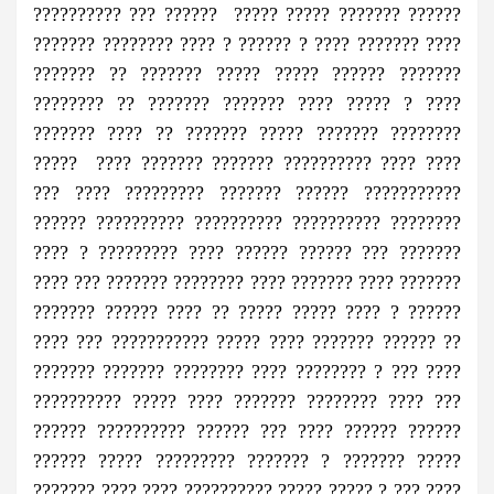
?????????? ??? ?????? ????? ????? ??????? ??????
??????? ???????? ???? ? ?????? ? ???? ??????? ????
??????? ?? ??????? ????? ????? ?????? ???????
???????? ?? ??????? ??????? ???? ????? ? ????
??????? ???? ?? ??????? ????? ??????? ????????
????? ???? ??????? ??????? ?????????? ???? ????
??? ???? ????????? ??????? ?????? ???????????
?????? ?????????? ?????????? ?????????? ????????
???? ? ????????? ???? ?????? ?????? ??? ???????
???? ??? ??????? ???????? ???? ??????? ???? ???????
??????? ?????? ???? ?? ????? ????? ???? ? ??????
???? ??? ??????????? ????? ???? ??????? ?????? ??
??????? ??????? ???????? ???? ???????? ? ??? ????
?????????? ????? ???? ??????? ???????? ???? ???
?????? ?????????? ?????? ??? ???? ?????? ??????
?????? ????? ????????? ??????? ? ??????? ?????
??????? ???? ???? ?????????? ????? ????? ? ??? ????