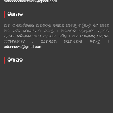
odianmedianetwork@gmail.com
ବିଜ୍ଞାପନ
ଆମ ଇ-ପୋର୍ଟାଲରେ ଆପଣଙ୍କ ବିଜ୍ଞାପନ ଦେବାକୁ ଚାହୁଁଛନ୍ତି କି? ତେବେ
ଆମ ସହିତ ଯୋଗାଯୋଗ କରନ୍ତୁ । ଆପଣଙ୍କ ଅନୁଷ୍ଠାନର ପ୍ରଚାର
ପ୍ରସାର କରିବାରେ ଆମେ ସହଯୋଗ କରିବୁ । ଆମ ମୋବାଇଲ୍ ନମ୍ବର-
୮୮୯୫୭୬୬୮୨୪ , ଇମେଲରେ ଯୋଗାଯୋଗ କରନ୍ତୁ ।
odiannews@gmail.com
ବିଜ୍ଞାପନ