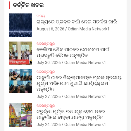
ଚର୍ଚ୍ଚିତ ଖବର
ରାଜ୍ୟ
ରାଜ୍ୟରେ ପ୍ରବଳ ବର୍ଷା ନେଇ ସତର୍କତା ଜାରି
August 6, 2026
Odian Media Network1
ନବରଙ୍ଗପୁର
କେଲିଆ ଶୈବ ପୀଠରେ ବୋଲବମ ପାଇଁ
ପ୍ରସ୍ତୁତି ବୈଠକ ଅନୁଷ୍ଠିତ
July 30, 2026
Odian Media Network1
ନବରଙ୍ଗପୁର
ଡାବୁଗାଁ ଠାରେ ଜିଲ୍ଲାପାଳଙ୍କ ବ୍ଲକ ସ୍ତରୀୟ
ଯୁଗ୍ମ ଅଭିଯୋଗ ଶୁଣାଣି କାର୍ଯ୍ୟକ୍ରମ
ଅନୁଷ୍ଠିତ
July 27, 2026
Odian Media Network1
ନବରଙ୍ଗପୁର
ଚତୁର୍ଦ୍ଧା ମୂର୍ତ୍ତୀ ରଥାରୂଢ଼ ହେବା ପରେ
ଡାବୁଗାଁରେ ବାହୁଡ଼ା ଯାତ୍ରା ଅନୁଷ୍ଠିତ
July 24, 2026
Odian Media Network1