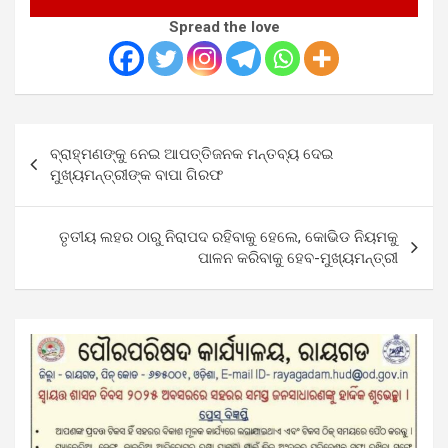
Spread the love
Post
ବ୍ରାହ୍ମଣଙ୍କୁ ନେଇ ଆପତ୍ତିଜନକ ମନ୍ତବ୍ୟ ଦେଇ
navigation
ମୁଖ୍ୟମନ୍ତ୍ରୀଙ୍କ ବାପା ଗିରଫ
ତୃତୀୟ ଲହର ଠାରୁ ନିରାପଦ ରହିବାକୁ ହେଲେ, କୋଭିଡ ନିୟମକୁ
ପାଳନ କରିବାକୁ ହେବ-ମୁଖ୍ୟମନ୍ତ୍ରୀ