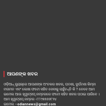
ଆପଣଙ୍କ ଖବର
ଓଡ଼ିଆନ୍ ନ୍ୟୁଜ୍‌ରେ ଆପଣଙ୍କ ଅଂଚଳର ଖବର, ଘଟଣା, ଦୁର୍ଘଟଣା କିମ୍ବା
ମତାମତ ଏବଂ ଲେଖା ଫଟୋ ସହିତ ଦେବାକୁ ଚାହୁଁଚନ୍ତି କି ? ତେବେ ଆମ
ଇମେଲ ଆଉ ହ୍ୱାଟ୍‌ସପ୍ ନମ୍ବରରେ ଫଟୋ ସହିତ ଖବର ପଠାଇ ପାରିବେ ।
ଆମ ହ୍ୱାଟ୍‌ସପ୍ ନମ୍ବର -୮୮୯୫୭୬୬୮୨୪
ଇମେଲ –
odiannews@gmail.com