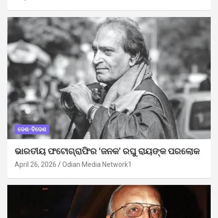
ଦେଶ-ବିଦେଶ
ଭାରତୀୟ ଫଟୋଗ୍ରାଫିର ‘ଜନକ’ ରଘୁ ରାୟଙ୍କ ପରଲୋକ
April 26, 2026
Odian Media Network1