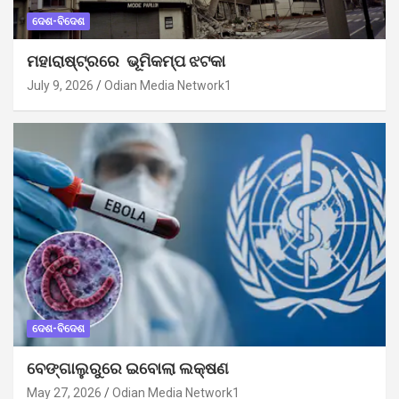
ଦେଶ-ବିଦେଶ
ମହାରାଷ୍ଟ୍ରରେ ଭୂମିକମ୍ପ ଝଟକା
July 9, 2026
Odian Media Network1
ଦେଶ-ବିଦେଶ
ବେଙ୍ଗାଲୁରୁରେ ଇବୋଲା ଲକ୍ଷଣ
May 27, 2026
Odian Media Network1