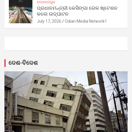
ନବରଙ୍ଗପୁର
ପ୍ରଧାନମନ୍ତ୍ରୀ କେସିଙ୍ଗା ରେଳ ଷ୍ଟେଶନ
କଲେ ଉଦ୍‌ଘାଟନ
July 17, 2026
Odian Media Network1
ଦେଶ-ବିଦେଶ