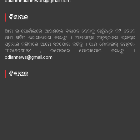
odianmedianetwork@gmail.com
ବିଜ୍ଞାପନ
ଆମ ଇ-ପୋର୍ଟାଲରେ ଆପଣଙ୍କ ବିଜ୍ଞାପନ ଦେବାକୁ ଚାହୁଁଛନ୍ତି କି? ତେବେ
ଆମ ସହିତ ଯୋଗାଯୋଗ କରନ୍ତୁ । ଆପଣଙ୍କ ଅନୁଷ୍ଠାନର ପ୍ରଚାର
ପ୍ରସାର କରିବାରେ ଆମେ ସହଯୋଗ କରିବୁ । ଆମ ମୋବାଇଲ୍ ନମ୍ବର-
୮୮୯୫୭୬୬୮୨୪ , ଇମେଲରେ ଯୋଗାଯୋଗ କରନ୍ତୁ ।
odiannews@gmail.com
ବିଜ୍ଞାପନ