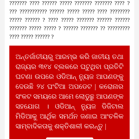
??????? ???? ?????? ????? ??????? ??????? ???? ?
??? ??????????? ?????? ????? ????? ???? ????????
????? ?????? ? ???? ????? ??????? ?????? ??????
??????? ????? ????? ? ?????? ??????? ?? ?????????
???? ????? ?????? ?
ଅନ୍ତର୍ଜାତୀୟରୁ ଆରମ୍ଭ କରି ଜାତୀୟ ତଥା
ରାଜ୍ୟର ୩୧୪ ବ୍ଲକରେ ଘଟୁଥିବା ପ୍ରତିଟି
ଘଟଣା ଉପରେ ଓଡିଆନ୍ ନ୍ୟୁଜ ଆପଣଙ୍କୁ
ଦେଉଛି ୨୪ ଘଂଟିଆ ଅପଡେଟ | କରୋନାର
ସଂକଟ ସମୟରେ ଆମେ ଲୋଡୁଛୁ ଆପଣଙ୍କ
ସହଯୋଗ । ଓଡିଆନ୍ ନ୍ୟୁଜ ଡିଜିଟାଲ
ମିଡିଆକୁ ଆର୍ଥିକ ସମର୍ଥନ ଜଣାଇ ଆଂଚଳିକ
ସାମ୍ବାଦିକତାକୁ ଶକ୍ତିଶାଳୀ କରନ୍ତୁ |