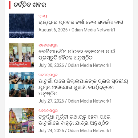
ଚର୍ଚ୍ଚିତ ଖବର
ରାଜ୍ୟ
ରାଜ୍ୟରେ ପ୍ରବଳ ବର୍ଷା ନେଇ ସତର୍କତା ଜାରି
August 6, 2026
Odian Media Network1
ନବରଙ୍ଗପୁର
କେଲିଆ ଶୈବ ପୀଠରେ ବୋଲବମ ପାଇଁ
ପ୍ରସ୍ତୁତି ବୈଠକ ଅନୁଷ୍ଠିତ
July 30, 2026
Odian Media Network1
ନବରଙ୍ଗପୁର
ଡାବୁଗାଁ ଠାରେ ଜିଲ୍ଲାପାଳଙ୍କ ବ୍ଲକ ସ୍ତରୀୟ
ଯୁଗ୍ମ ଅଭିଯୋଗ ଶୁଣାଣି କାର୍ଯ୍ୟକ୍ରମ
ଅନୁଷ୍ଠିତ
July 27, 2026
Odian Media Network1
ନବରଙ୍ଗପୁର
ଚତୁର୍ଦ୍ଧା ମୂର୍ତ୍ତୀ ରଥାରୂଢ଼ ହେବା ପରେ
ଡାବୁଗାଁରେ ବାହୁଡ଼ା ଯାତ୍ରା ଅନୁଷ୍ଠିତ
July 24, 2026
Odian Media Network1