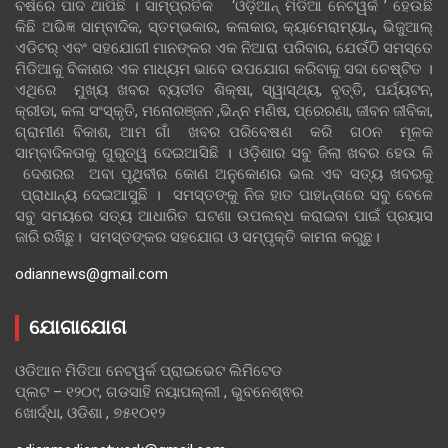
ବର୍ଷରେ ପାଦ ଥାପିଛି । ସାମ୍ପ୍ରତିକ ‘ଓଡ଼ିଆନ୍‍ ମିଡିଆ ନେଟୱର୍କ ’ ହେଉଛି
କିଛି ଅଭିଜ୍ଞ ସାମ୍ବାଦିକ, ସ୍ତମ୍ଭକାର, କଳାକାର, କ୍ୟାମେରାମ୍ୟାନ୍, ଭିଜୁଆଲ୍
ଏଡିଟର୍ ଏବଂ ସହଯୋଗୀ ମାନଙ୍କର ଏକ ନିଆରା ପରିବାର, ଯେଉଁଠି ସମସ୍ତେ
ମିଡିଆକୁ ବିକାଶର ଏକ ମାଧ୍ୟମ ଭାବେ ଉପଯୋଗ କରିବାକୁ ସଦା ଚେଷ୍ଟିତ ।
ଏଥିରେ ମୁଖ୍ୟ ଖବର ବ୍ୟତୀତ ଶିକ୍ଷା, ସ୍ୱାସ୍ଥ୍ୟ, ବୃତ୍ତି, ପର୍ଯ୍ୟଟନ,
କ୍ରୀଡା, କଳା ସଂସ୍କୃତି, ମନୋରଞ୍ଜନ ,ଭିନ୍ନ ମଣିଷ, ପ୍ରେରଣା, ଜୀବନ ଜୀବିକା,
ଗ୍ରାମୀଣ ବିକାଶ, ଆମ ଗାଁ ଖବର ପରିବେଷଣ କରି ଗଠନ ମୂଳକ
ସାମ୍ବାଦିକତାକୁ ଗୁରୁତ୍ୱ ଦେଇଆସିଛି । ଓଡ଼ିଶାର ସବୁ ଜିଲା ଖବର ହେଉ କି
ଦେଶରର ଅବା ପୃଥିବୀର କୋଣ ଅନୁକୋଣର ଭଲ ଏବ ସତ୍ୟ ଖବରକୁ
ପ୍ରାଧାନ୍ୟ ଦେଇଆସୁଛି । ସମସ୍ତଙ୍କୁ ନିଜ ହାତ ପାହାନ୍ତାରେ ସବୁ ବେଳେ
ସବୁ ସମୟରେ ସତ୍ୟ ଆଧାରିତ ଘଟଣା ଉପଲବ୍ଧ କରାଇବା ପାଇଁ ପ୍ରୟାସ
ଜାରି ରଖିଛୁ। ସମସ୍ତଙ୍କର ସହଯୋଗ ଓ ସମ୍ପୃକ୍ତି କାମନା କରୁଛୁ।
odiannews@gmail.com
ଯୋଗାଯୋଗ
ଓଡିଆନ ମିଡିଆ ନେଟୱର୍କ ପ୍ରାଇଭେଟ ଲିମିଟେଡ
ପ୍ଲଟ – ୧୨୦୯, ଗଡସାହି ନୟାପଲ୍ଲୀ , ଭୁବନେଶ୍ଵର
ଖୋର୍ଦ୍ଧା, ଓଡିଶା , ୭୫୧୦୧୨