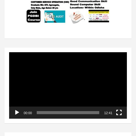
Video
Player
00:00
12:41