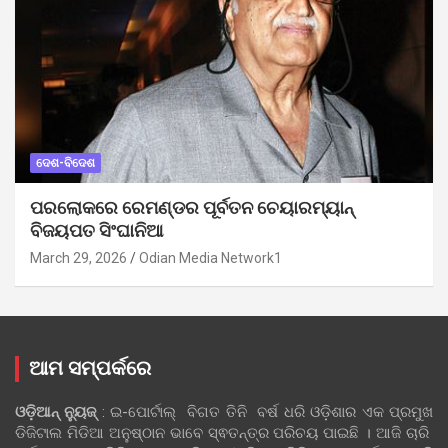
ଦେଶ-ବିଦେଶ
ପରଲୋକରେ ରେମଣ୍ଡର ପୂର୍ବତନ ଚେୟାରମ୍ୟାନ୍
ବିଜୟପତ ସିଂଘାନିଆ
March 29, 2026
Odian Media Network1
ଆମ ସମ୍ପର୍କରେ
ଓଡ଼ିଆନ୍‍ ନ୍ୟୁଜ୍‍
: ଇ-ପୋର୍ଟାଲ୍ ବିଗତ ତିନି ବର୍ଷ ଧରି ଓଡ଼ିଶାର ଏକ ପ୍ରମୁଖ
ଡିଜିଟାଲ ମିଡିଆ ଅନୁଷ୍ଠାନ ଭାବେ ସ୍ଵତନ୍ତ୍ର ପରିଚୟ ପାଇଛି । ଆଜି ଚାରି