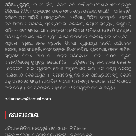
ଓଡ଼ିଆନ୍‍ ନ୍ୟୁଜ୍‍
: ଇ-ପୋର୍ଟାଲ୍ ବିଗତ ତିନି ବର୍ଷ ଧରି ଓଡ଼ିଶାର ଏକ ପ୍ରମୁଖ
ଡିଜିଟାଲ ମିଡିଆ ଅନୁଷ୍ଠାନ ଭାବେ ସ୍ଵତନ୍ତ୍ର ପରିଚୟ ପାଇଛି । ଆଜି ଚାରି
ବର୍ଷରେ ପାଦ ଥାପିଛି । ସାମ୍ପ୍ରତିକ ‘ଓଡ଼ିଆନ୍‍ ମିଡିଆ ନେଟୱର୍କ ’ ହେଉଛି
କିଛି ଅଭିଜ୍ଞ ସାମ୍ବାଦିକ, ସ୍ତମ୍ଭକାର, କଳାକାର, କ୍ୟାମେରାମ୍ୟାନ୍, ଭିଜୁଆଲ୍
ଏଡିଟର୍ ଏବଂ ସହଯୋଗୀ ମାନଙ୍କର ଏକ ନିଆରା ପରିବାର, ଯେଉଁଠି ସମସ୍ତେ
ମିଡିଆକୁ ବିକାଶର ଏକ ମାଧ୍ୟମ ଭାବେ ଉପଯୋଗ କରିବାକୁ ସଦା ଚେଷ୍ଟିତ ।
ଏଥିରେ ମୁଖ୍ୟ ଖବର ବ୍ୟତୀତ ଶିକ୍ଷା, ସ୍ୱାସ୍ଥ୍ୟ, ବୃତ୍ତି, ପର୍ଯ୍ୟଟନ,
କ୍ରୀଡା, କଳା ସଂସ୍କୃତି, ମନୋରଞ୍ଜନ ,ଭିନ୍ନ ମଣିଷ, ପ୍ରେରଣା, ଜୀବନ ଜୀବିକା,
ଗ୍ରାମୀଣ ବିକାଶ, ଆମ ଗାଁ ଖବର ପରିବେଷଣ କରି ଗଠନ ମୂଳକ
ସାମ୍ବାଦିକତାକୁ ଗୁରୁତ୍ୱ ଦେଇଆସିଛି । ଓଡ଼ିଶାର ସବୁ ଜିଲା ଖବର ହେଉ କି
ଦେଶରର ଅବା ପୃଥିବୀର କୋଣ ଅନୁକୋଣର ଭଲ ଏବ ସତ୍ୟ ଖବରକୁ
ପ୍ରାଧାନ୍ୟ ଦେଇଆସୁଛି । ସମସ୍ତଙ୍କୁ ନିଜ ହାତ ପାହାନ୍ତାରେ ସବୁ ବେଳେ
ସବୁ ସମୟରେ ସତ୍ୟ ଆଧାରିତ ଘଟଣା ଉପଲବ୍ଧ କରାଇବା ପାଇଁ ପ୍ରୟାସ
ଜାରି ରଖିଛୁ। ସମସ୍ତଙ୍କର ସହଯୋଗ ଓ ସମ୍ପୃକ୍ତି କାମନା କରୁଛୁ।
odiannews@gmail.com
ଯୋଗାଯୋଗ
ଓଡିଆନ ମିଡିଆ ନେଟୱର୍କ ପ୍ରାଇଭେଟ ଲିମିଟେଡ
ପ୍ଲଟ – ୧୨୦୯, ଗଡସାହି ନୟାପଲ୍ଲୀ , ଭୁବନେଶ୍ଵର