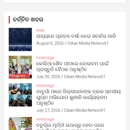
ଚର୍ଚ୍ଚିତ ଖବର
ରାଜ୍ୟ
ରାଜ୍ୟରେ ପ୍ରବଳ ବର୍ଷା ନେଇ ସତର୍କତା ଜାରି
August 6, 2026
Odian Media Network1
ନବରଙ୍ଗପୁର
କେଲିଆ ଶୈବ ପୀଠରେ ବୋଲବମ ପାଇଁ
ପ୍ରସ୍ତୁତି ବୈଠକ ଅନୁଷ୍ଠିତ
July 30, 2026
Odian Media Network1
ନବରଙ୍ଗପୁର
ଡାବୁଗାଁ ଠାରେ ଜିଲ୍ଲାପାଳଙ୍କ ବ୍ଲକ ସ୍ତରୀୟ
ଯୁଗ୍ମ ଅଭିଯୋଗ ଶୁଣାଣି କାର୍ଯ୍ୟକ୍ରମ
ଅନୁଷ୍ଠିତ
July 27, 2026
Odian Media Network1
ନବରଙ୍ଗପୁର
ଚତୁର୍ଦ୍ଧା ମୂର୍ତ୍ତୀ ରଥାରୂଢ଼ ହେବା ପରେ