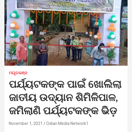
ମୟୂରଭଞ୍ଜ
ପର୍ଯ୍ୟଟକଙ୍କ ପାଇଁ ଖୋଲିଲା
ଜାତୀୟ ଉଦ୍ୟାନ ଶିମିଳିପାଳ,
ଜମିଲାଣି ପର୍ଯ୍ୟଟକଙ୍କ ଭିଡ଼
November 1, 2021
Odian Media Network1