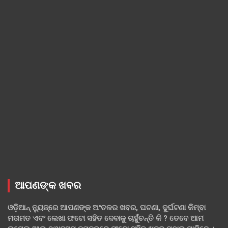
ଆପଣଙ୍କ ଖବର
ଓଡ଼ିଆନ୍ ନ୍ୟୁଜ୍‌ରେ ଆପଣଙ୍କ ଅଂଚଳର ଖବର, ଘଟଣା, ଦୁର୍ଘଟଣା କିମ୍ବା
ମତାମତ ଏବଂ ଲେଖା ଫଟୋ ସହିତ ଦେବାକୁ ଚାହୁଁଚନ୍ତି କି ? ତେବେ ଆମ