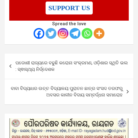
SUPPORT US
Spread the love
Post
ପଡୋଶୀ ରାଜ୍ୟରେ ବଢୁଛି କରୋନା ସଂକ୍ରମଣ, ଓଡ଼ିଶାର ସ୍ଥିତି ଭଲ
navigation
: ସ୍ଵାସ୍ଥ୍ୟ ନିର୍ଦ୍ଦେଶକ
ବାବା ବିଦ୍ୟାଧର ଉଚ୍ଚ ବିଦ୍ୟାଳୟ ପୁରାତନ ଛାତ୍ର ସଂସଦ ତରଫରୁ
ଅବସର କାଳୀନ ବିଦାୟ ସମ୍ବର୍ଦ୍ଧନା ସମାରୋହ