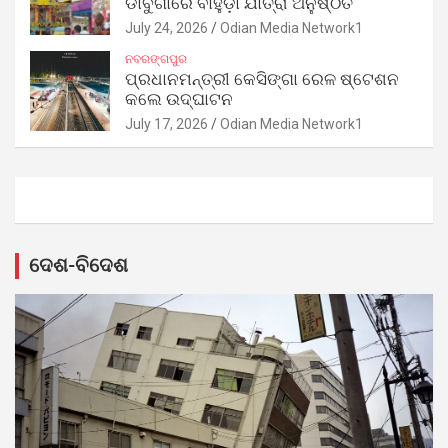
ଡାବୁଗାଁରେ ବାହୁଡ଼ା ଯାତ୍ରା ଅନୁଷ୍ଠିତ
July 24, 2026
Odian Media Network1
ନବରଙ୍ଗପୁର
ପ୍ରଧାନମନ୍ତ୍ରୀ କେସିଙ୍ଗା ରେଳ ଷ୍ଟେଶନ
କଲେ ଉଦ୍‌ଘାଟନ
July 17, 2026
Odian Media Network1
ଦେଶ-ବିଦେଶ