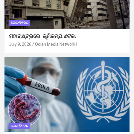
ଦେଶ-ବିଦେଶ
ମହାରାଷ୍ଟ୍ରରେ ଭୂମିକମ୍ପ ଝଟକା
July 9, 2026
Odian Media Network1
ଦେଶ-ବିଦେଶ