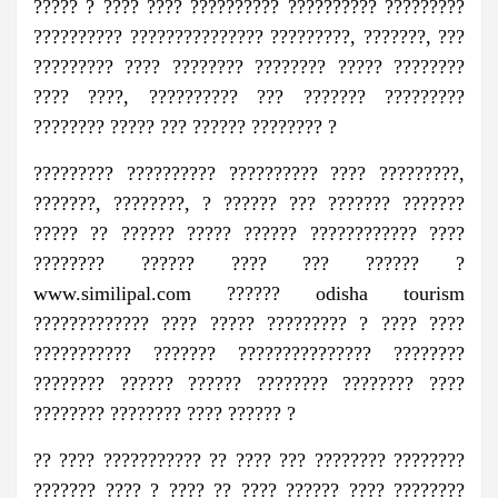
????? ? ???? ???? ?????????? ?????????? ?????????
?????????? ??????????????? ?????????, ???????, ???
????????? ???? ???????? ???????? ????? ????????
???? ????, ?????????? ??? ??????? ?????????
???????? ????? ??? ?????? ???????? ?
????????? ?????????? ?????????? ???? ?????????,
???????, ????????, ? ?????? ??? ??????? ???????
????? ?? ?????? ????? ?????? ???????????? ????
???????? ?????? ???? ??? ?????? ?
www.similipal.com ?????? odisha tourism
????????????? ???? ????? ????????? ? ???? ????
??????????? ??????? ??????????????? ????????
???????? ?????? ?????? ???????? ???????? ????
???????? ???????? ???? ?????? ?
?? ???? ??????????? ?? ???? ??? ???????? ????????
??????? ???? ? ???? ?? ???? ?????? ???? ????????