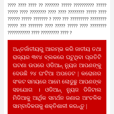
???? ???? ???? ?? ??????? ????? ?????????? ?????
????? ???? ???????? ???? ???? ???????? ????? ????
?????? ????? ??????? ? ???? ??? ????????? ????????
????? ??? ??????? ???? ????? ????? ???? ????????
??????????? ???? ????????? ???? ?
ଅନ୍ତର୍ଜାତୀୟରୁ ଆରମ୍ଭ କରି ଜାତୀୟ ତଥା
ରାଜ୍ୟର ୩୧୪ ବ୍ଲକରେ ଘଟୁଥିବା ପ୍ରତିଟି
ଘଟଣା ଉପରେ ଓଡିଆନ୍ ନ୍ୟୁଜ ଆପଣଙ୍କୁ
ଦେଉଛି ୨୪ ଘଂଟିଆ ଅପଡେଟ | କରୋନାର
ସଂକଟ ସମୟରେ ଆମେ ଲୋଡୁଛୁ ଆପଣଙ୍କ
ସହଯୋଗ । ଓଡିଆନ୍ ନ୍ୟୁଜ ଡିଜିଟାଲ
ମିଡିଆକୁ ଆର୍ଥିକ ସମର୍ଥନ ଜଣାଇ ଆଂଚଳିକ
ସାମ୍ବାଦିକତାକୁ ଶକ୍ତିଶାଳୀ କରନ୍ତୁ |