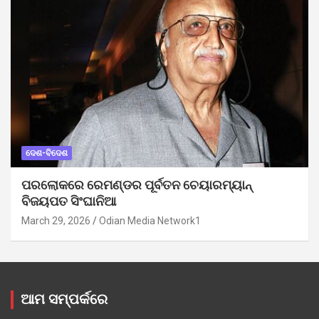
ଦେଶ-ବିଦେଶ
ପରଲୋକରେ ରେମଣ୍ଡର ପୂର୍ବତନ ଚେୟାରମ୍ୟାନ୍
ବିଜୟପତ ସିଂଘାନିଆ
March 29, 2026
Odian Media Network1
ଆମ ସମ୍ପର୍କରେ