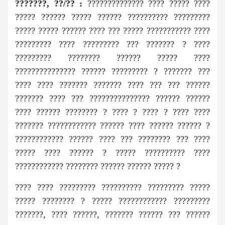
???????, ??/?? :
?????????????? ???? ????? ????
????? ?????? ????? ?????? ?????????? ?????????
????? ????? ?????? ???? ??? ????? ??????????? ????
????????? ???? ????????? ??? ??????? ? ????
????????? ???????? ?????? ????? ????
??????????????? ?????? ????????? ? ??????? ???
???? ???? ??????? ??????? ???? ??? ??? ??????
??????? ???? ??? ??????????????? ?????? ??????
???? ?????? ???????? ? ???? ? ???? ? ???? ????
??????? ???????????? ?????? ???? ?????? ?????? ?
???????????? ?????? ???? ??? ???????? ??? ????
????? ???? ?????? ? ????? ?????????? ????
???????????? ???????? ?????? ?????? ????? ?
???? ???? ????????? ?????????? ????????? ?????
????? ???????? ? ????? ???????????? ?????????
???????, ???? ??????, ??????? ?????? ??? ??????