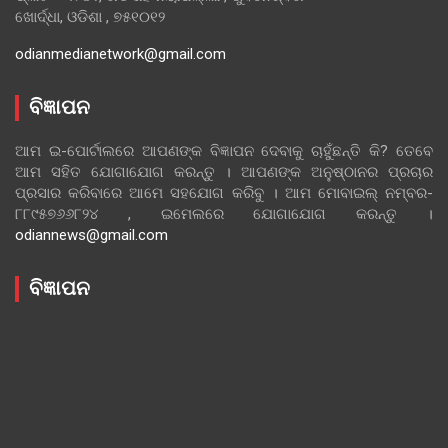
ଖୋର୍ଦ୍ଧା, ଓଡିଶା , ୭୫୧୦୧୨
odianmedianetwork@gmail.com
ବିଜ୍ଞାପନ
ଆମ ଇ-ପୋର୍ଟାଲରେ ଆପଣଙ୍କ ବିଜ୍ଞାପନ ଦେବାକୁ ଚାହୁଁଛନ୍ତି କି? ତେବେ
ଆମ ସହିତ ଯୋଗାଯୋଗ କରନ୍ତୁ । ଆପଣଙ୍କ ଅନୁଷ୍ଠାନର ପ୍ରଚାର
ପ୍ରସାର କରିବାରେ ଆମେ ସହଯୋଗ କରିବୁ । ଆମ ମୋବାଇଲ୍ ନମ୍ବର-
୮୮୯୫୭୬୬୮୨୪ , ଇମେଲରେ ଯୋଗାଯୋଗ କରନ୍ତୁ ।
odiannews@gmail.com
ବିଜ୍ଞାପନ