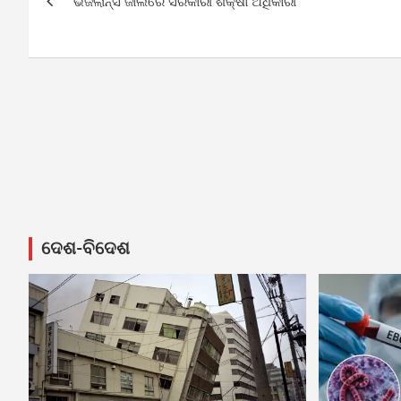
ଭିଜିଲାନ୍ସ ଜାଲରେ ସରକାରୀ ଶିକ୍ଷା ଅଧିକାରୀ
navigation
ଦେଶ-ବିଦେଶ