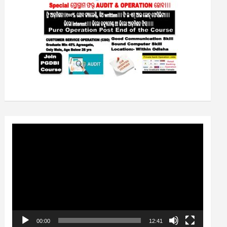
Video
Player
00:00
12:41