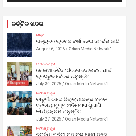
ଚର୍ଚ୍ଚିତ ଖବର
ରାଜ୍ୟ
ରାଜ୍ୟରେ ପ୍ରବଳ ବର୍ଷା ନେଇ ସତର୍କତା ଜାରି
August 6, 2026
Odian Media Network1
ନବରଙ୍ଗପୁର
କେଲିଆ ଶୈବ ପୀଠରେ ବୋଲବମ ପାଇଁ
ପ୍ରସ୍ତୁତି ବୈଠକ ଅନୁଷ୍ଠିତ
July 30, 2026
Odian Media Network1
ନବରଙ୍ଗପୁର
ଡାବୁଗାଁ ଠାରେ ଜିଲ୍ଲାପାଳଙ୍କ ବ୍ଲକ
ସ୍ତରୀୟ ଯୁଗ୍ମ ଅଭିଯୋଗ ଶୁଣାଣି
କାର୍ଯ୍ୟକ୍ରମ ଅନୁଷ୍ଠିତ
July 27, 2026
Odian Media Network1
ନବରଙ୍ଗପୁର
ଚତୁର୍ଦ୍ଧା ମୂର୍ତ୍ତୀ ରଥାରୂଢ଼ ହେବା ପରେ