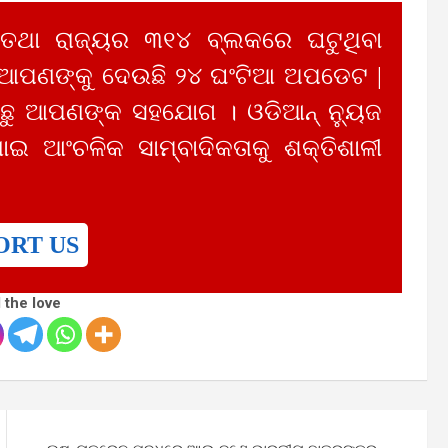
 ତଥା ରାଜ୍ୟର ୩୧୪ ବ୍ଲକରେ ଘଟୁଥିବା
 ଆପଣଙ୍କୁ ଦେଉଛି ୨୪ ଘଂଟିଆ ଅପଡେଟ |
ୁ ଆପଣଙ୍କ ସହଯୋଗ । ଓଡିଆନ୍ ନ୍ୟୁଜ
ାଇ ଆଂଚଳିକ ସାମ୍ବାଦିକତାକୁ ଶକ୍ତିଶାଳୀ
ORT US
 the love