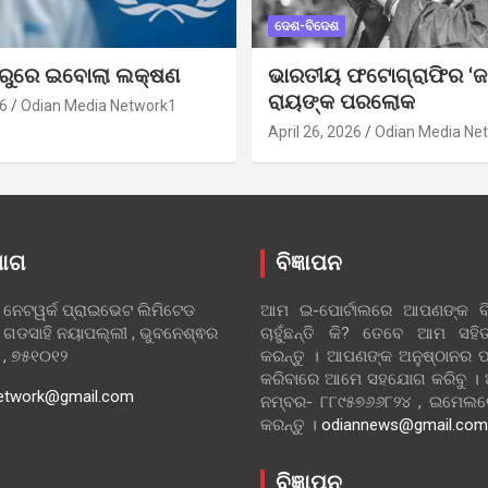
ଦେଶ-ବିଦେଶ
ୁରୁରେ ଇବୋଲା ଲକ୍ଷଣ
ଭାରତୀୟ ଫଟୋଗ୍ରାଫିର ‘ଜ
ରାୟଙ୍କ ପରଲୋକ
6
Odian Media Network1
April 26, 2026
Odian Media Ne
ୋଗ
ବିଜ୍ଞାପନ
 ନେଟୱର୍କ ପ୍ରାଇଭେଟ ଲିମିଟେଡ
ଆମ ଇ-ପୋର୍ଟାଲରେ ଆପଣଙ୍କ ବିଜ
 ଗଡସାହି ନୟାପଲ୍ଲୀ , ଭୁବନେଶ୍ଵର
ଚାହୁଁଛନ୍ତି କି? ତେବେ ଆମ ସ
ା , ୭୫୧୦୧୨
କରନ୍ତୁ । ଆପଣଙ୍କ ଅନୁଷ୍ଠାନର ପ
କରିବାରେ ଆମେ ସହଯୋଗ କରିବୁ ।
etwork@gmail.com
ନମ୍ବର- ୮୮୯୫୭୬୬୮୨୪ , ଇମେ
କରନ୍ତୁ ।
odiannews@gmail.com
ବିଜ୍ଞାପନ