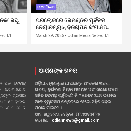
ଦେଶ-ବିଦେଶ
ନକ’ ରଘୁ
ପରଲୋକରେ ରେମଣ୍ଡର ପୂର୍ବତନ
ଚେୟାରମ୍ୟାନ୍ ବିଜୟପତ ସିଂଘାନିଆ
twork1
March 29, 2026
Odian Media Network1
ଆପଣଙ୍କ ଖବର
୍ଞାପନ ଦେବାକୁ
ଓଡ଼ିଆନ୍ ନ୍ୟୁଜ୍‌ରେ ଆପଣଙ୍କ ଅଂଚଳର ଖବର,
ହିତ ଯୋଗାଯୋଗ
ଘଟଣା, ଦୁର୍ଘଟଣା କିମ୍ବା ମତାମତ ଏବଂ ଲେଖା ଫଟୋ
୍ରଚାର ପ୍ରସାର
ସହିତ ଦେବାକୁ ଚାହୁଁଚନ୍ତି କି ? ତେବେ ଆମ ଇମେଲ
 ଆମ ମୋବାଇଲ୍
ଆଉ ହ୍ୱାଟ୍‌ସପ୍ ନମ୍ବରରେ ଫଟୋ ସହିତ ଖବର
ଲରେ ଯୋଗାଯୋଗ
ପଠାଇ ପାରିବେ ।
ଆମ ହ୍ୱାଟ୍‌ସପ୍ ନମ୍ବର -୮୮୯୫୭୬୬୮୨୪
ଇମେଲ –
odiannews@gmail.com