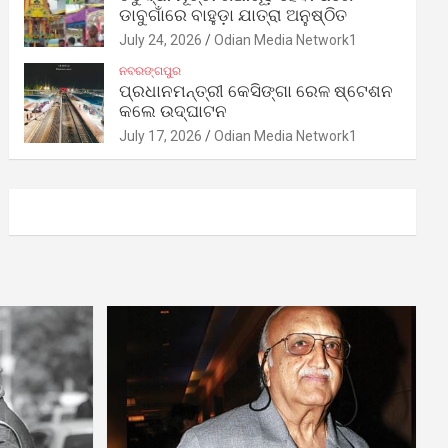
ଡାବୁଗାଁରେ ବାହୁଡ଼ା ଯାତ୍ରା ଅନୁଷ୍ଠିତ
July 24, 2026
Odian Media Network1
ନବରଙ୍ଗପୁର
ପ୍ରଧାନମନ୍ତ୍ରୀ କେସିଙ୍ଗା ରେଳ ଷ୍ଟେଶନ
କଲେ ଉଦ୍‌ଘାଟନ
July 17, 2026
Odian Media Network1