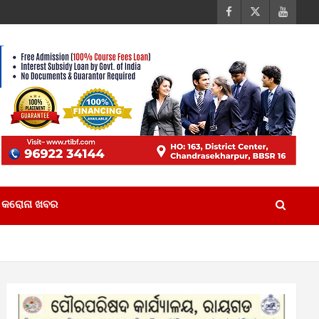
କରୋନା ଖବର