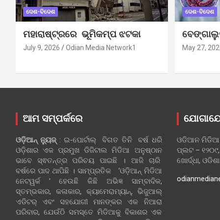
ଦେଶ-ବିଦେଶ
ଦେଶ-ବିଦେଶ
ମହାରାଷ୍ଟ୍ରରେ ଭୂମିକମ୍ପ ଝଟକା
ବେଙ୍ଗାଲ
July 9, 2026
Odian Media Network1
May 27, 202
ଆମ ସମ୍ପର୍କରେ
ଯୋଗାଯ
ଓଡ଼ିଆନ୍‍ ନ୍ୟୁଜ୍‍
: ଇ-ପୋର୍ଟାଲ୍ ବିଗତ ତିନି ବର୍ଷ ଧରି
ଓଡିଆନ ମିଡିଆ
ଓଡ଼ିଶାର ଏକ ପ୍ରମୁଖ ଡିଜିଟାଲ ମିଡିଆ ଅନୁଷ୍ଠାନ
ପ୍ଲଟ – ୧୨୦୯,
ଭାବେ ସ୍ଵତନ୍ତ୍ର ପରିଚୟ ପାଇଛି । ଆଜି ଚାରି
ଖୋର୍ଦ୍ଧା, ଓଡିଶ
ବର୍ଷରେ ପାଦ ଥାପିଛି । ସାମ୍ପ୍ରତିକ ‘ଓଡ଼ିଆନ୍‍ ମିଡିଆ
odianmedian
ନେଟୱର୍କ ’ ହେଉଛି କିଛି ଅଭିଜ୍ଞ ସାମ୍ବାଦିକ,
ସ୍ତମ୍ଭକାର, କଳାକାର, କ୍ୟାମେରାମ୍ୟାନ୍, ଭିଜୁଆଲ୍
ଏଡିଟର୍ ଏବଂ ସହଯୋଗୀ ମାନଙ୍କର ଏକ ନିଆରା
ପରିବାର, ଯେଉଁଠି ସମସ୍ତେ ମିଡିଆକୁ ବିକାଶର ଏକ