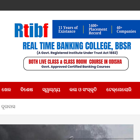
ଖେଳ
ବିଶେଷ
ସ୍ୱାସ୍ଥ୍ୟ
କଳା ଓ ସଂସ୍କୃତି
ଟେକ୍ନୋଲୋଜି
 ଦୂତାବାସ