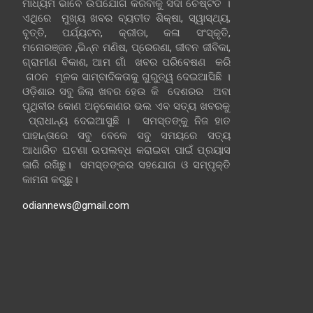
ମାଧ୍ୟମ ଭାବେ ଉପଯୋଗ କରିବାକୁ ସଦା ଚେଷ୍ଟିତ ।
ଏଥିରେ ମୁଖ୍ୟ ଖବର ବ୍ୟତୀତ ଶିକ୍ଷା, ସ୍ୱାସ୍ଥ୍ୟ,
ବୃତ୍ତି, ପର୍ଯ୍ୟଟନ, କ୍ରୀଡା, କଳା ସଂସ୍କୃତି,
ମନୋରଞ୍ଜନ ,ଭିନ୍ନ ମଣିଷ, ପ୍ରେରଣା, ଜୀବନ ଜୀବିକା,
ଗ୍ରାମୀଣ ବିକାଶ, ଆମ ଗାଁ ଖବର ପରିବେଷଣ କରି
ଗଠନ ମୂଳକ ସାମ୍ବାଦିକତାକୁ ଗୁରୁତ୍ୱ ଦେଇଆସିଛି ।
ଓଡ଼ିଶାର ସବୁ ଜିଲା ଖବର ହେଉ କି ଦେଶରର ଅବା
ପୃଥିବୀର କୋଣ ଅନୁକୋଣର ଭଲ ଏବ ସତ୍ୟ ଖବରକୁ
ପ୍ରାଧାନ୍ୟ ଦେଇଆସୁଛି । ସମସ୍ତଙ୍କୁ ନିଜ ହାତ
ପାହାନ୍ତାରେ ସବୁ ବେଳେ ସବୁ ସମୟରେ ସତ୍ୟ
ଆଧାରିତ ଘଟଣା ଉପଲବ୍ଧ କରାଇବା ପାଇଁ ପ୍ରୟାସ
ଜାରି ରଖିଛୁ। ସମସ୍ତଙ୍କର ସହଯୋଗ ଓ ସମ୍ପୃକ୍ତି
କାମନା କରୁଛୁ।
odiannews@gmail.com