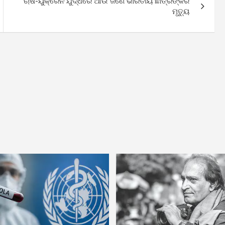
ଋଷ-ୟୁକ୍ରେନ ଯୁଦ୍ଧରେ ଆଉ ଜଣେ ଭାରତୀୟ ଛାତ୍ରଙ୍କର
ମୃତ୍ୟୁ