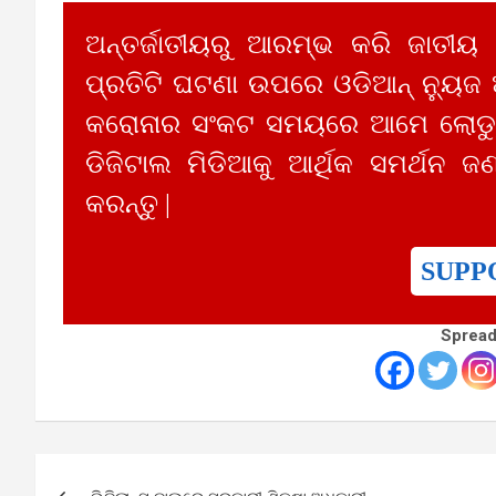
ଅନ୍ତର୍ଜାତୀୟରୁ ଆରମ୍ଭ କରି ଜାତୀୟ
ପ୍ରତିଟି ଘଟଣା ଉପରେ ଓଡିଆନ୍ ନ୍ୟୁଜ
କରୋନାର ସଂକଟ ସମୟରେ ଆମେ ଲୋଡୁଛ
ଡିଜିଟାଲ ମିଡିଆକୁ ଆର୍ଥିକ ସମର୍ଥନ ଜଣ
କରନ୍ତୁ |
SUPP
Spread
Post